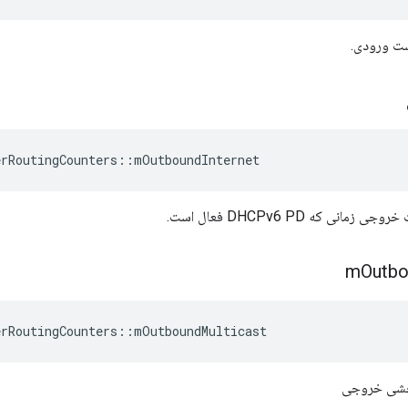
ست ورودی.
erRoutingCounters
::
mOutboundInternet
انی که DHCPv6 PD فعال است.
m
Outb
erRoutingCounters
::
mOutboundMulticast
خشی خروجی