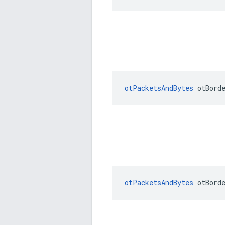
otPacketsAndBytes
 otBord
otPacketsAndBytes
 otBord