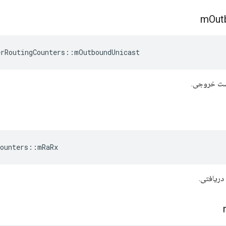
m
Out
erRoutingCounters
::
mOutboundUnicast
ست خروجی.
ounters
::
mRaRx