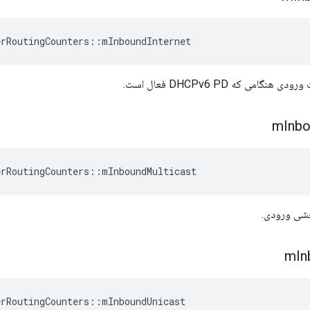
erRoutingCounters
::
mInboundInternet
گامی که DHCPv6 PD فعال است.
m
Inb
erRoutingCounters
::
mInboundMulticast
شی ورودی.
m
In
erRoutingCounters
::
mInboundUnicast