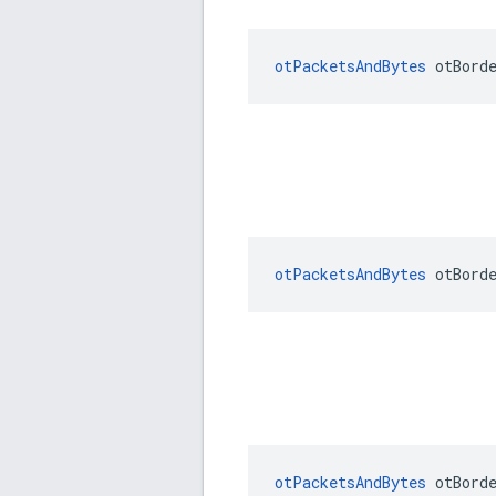
otPacketsAndBytes
 otBord
otPacketsAndBytes
 otBord
otPacketsAndBytes
 otBord