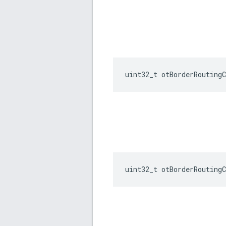
uint32_t otBorderRoutingC
uint32_t otBorderRoutingC