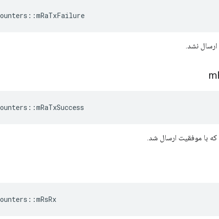
ounters
::
mRaTxFailure
m
ounters
::
mRaTxSuccess
ounters
::
mRsRx