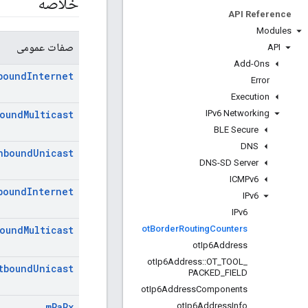
خلاصه
API Reference
Modules
صفات عمومی
API
Add-Ons
bound
Internet
Error
Execution
IPv6 Networking
ound
Multicast
BLE Secure
DNS
nbound
Unicast
DNS-SD Server
ICMPv6
bound
Internet
IPv6
IPv6
ot
Border
Routing
Counters
ound
Multicast
ot
Ip6Address
ot
Ip6Address
::
OT
_
TOOL
_
tbound
Unicast
PACKED
_
FIELD
ot
Ip6Address
Components
ot
Ip6Address
Info
m
Ra
Rx