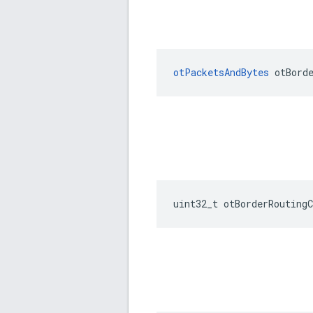
otPacketsAndBytes
 otBord
uint32_t otBorderRoutingC