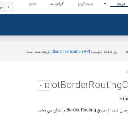
مرجع
تست کردن
گواهینامه
منابع
/
این صفحه به‌وسیله
ترجمه شده است.
ع
ot
Border
Routing
C
ق Border Routing را نشان می دهد.