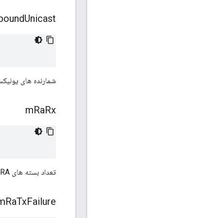
bound
Unicast
شمارنده های یونیک
m
Ra
Rx
تعداد بسته های RA دریافتی.
m
Ra
Tx
Failure