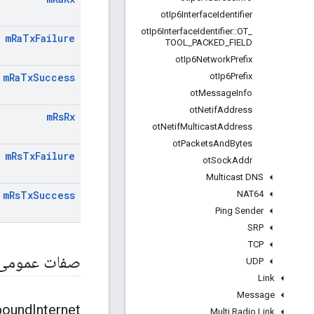
ot
Ip6Interface
Identifier
ot
Ip6Interface
Identifier
::
OT
_
m
Ra
Tx
Failure
TOOL
_
PACKED
_
FIELD
ot
Ip6Network
Prefix
ot
Ip6Prefix
m
Ra
Tx
Success
ot
Message
Info
ot
Netif
Address
m
Rs
Rx
ot
Netif
Multicast
Address
ot
Packets
And
Bytes
m
Rs
Tx
Failure
ot
Sock
Addr
Multicast DNS
NAT64
m
Rs
Tx
Success
Ping Sender
SRP
TCP
صفات عمومی
UDP
Link
Message
bound
Internet
Multi Radio Link