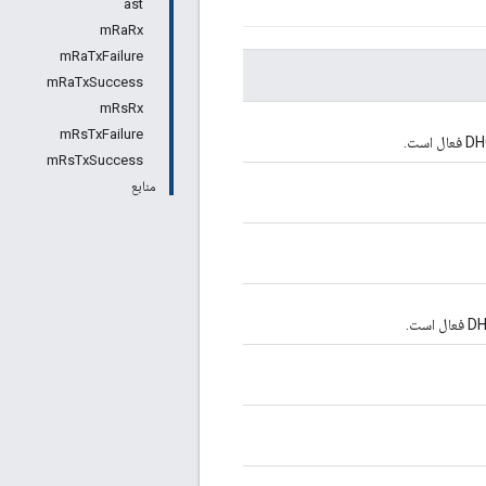
ast
mRaRx
mRaTxFailure
mRaTxSuccess
mRsRx
mRsTxFailure
mRsTxSuccess
منابع