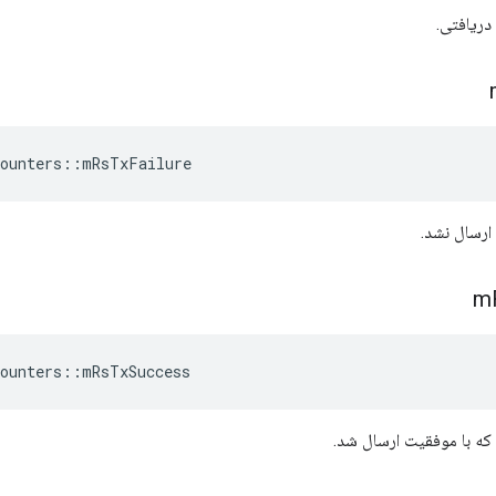
ounters
::
mRsTxFailure
m
ounters
::
mRsTxSuccess