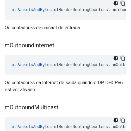
otPacketsAndBytes
 otBorderRoutingCounters
::
mInboun
Os contadores de unicast de entrada.
m
Outbound
Internet
otPacketsAndBytes
 otBorderRoutingCounters
::
mOutbou
Os contadores da Internet de saída quando o DP DHCPv6
estiver ativado.
m
Outbound
Multicast
otPacketsAndBytes
 otBorderRoutingCounters
::
mOutbou