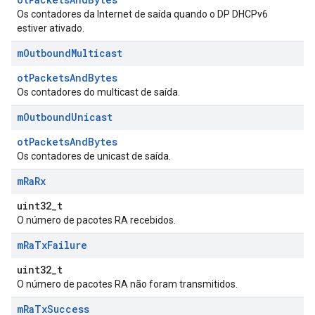
Os contadores da Internet de saída quando o DP DHCPv6
estiver ativado.
m
Outbound
Multicast
otPacketsAndBytes
Os contadores do multicast de saída.
m
Outbound
Unicast
otPacketsAndBytes
Os contadores de unicast de saída.
m
Ra
Rx
uint32_t
O número de pacotes RA recebidos.
m
Ra
Tx
Failure
uint32_t
O número de pacotes RA não foram transmitidos.
m
Ra
Tx
Success