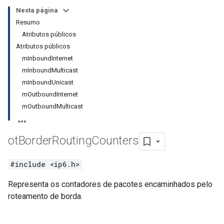
Nesta página
Resumo
Atributos públicos
Atributos públicos
mInboundInternet
mInboundMulticast
mInboundUnicast
mOutboundInternet
mOutboundMulticast
ot
Border
Routing
Counters
#include <ip6.h>
Representa os contadores de pacotes encaminhados pelo
roteamento de borda.