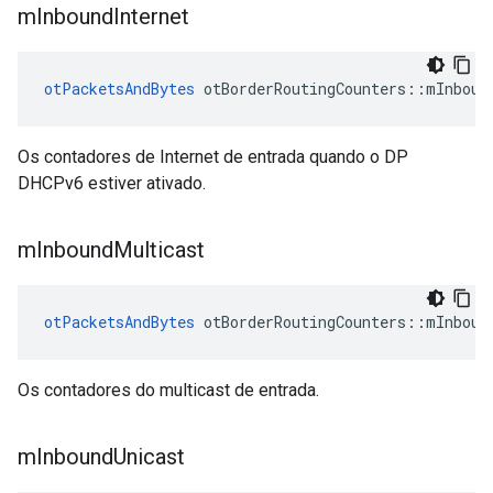
m
Inbound
Internet
otPacketsAndBytes
 otBorderRoutingCounters
::
mInboun
Os contadores de Internet de entrada quando o DP
DHCPv6 estiver ativado.
m
Inbound
Multicast
otPacketsAndBytes
 otBorderRoutingCounters
::
mInboun
Os contadores do multicast de entrada.
m
Inbound
Unicast