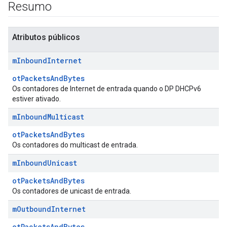
Resumo
Atributos públicos
m
Inbound
Internet
otPacketsAndBytes
Os contadores de Internet de entrada quando o DP DHCPv6
estiver ativado.
m
Inbound
Multicast
otPacketsAndBytes
Os contadores do multicast de entrada.
m
Inbound
Unicast
otPacketsAndBytes
Os contadores de unicast de entrada.
m
Outbound
Internet
otPacketsAndBytes