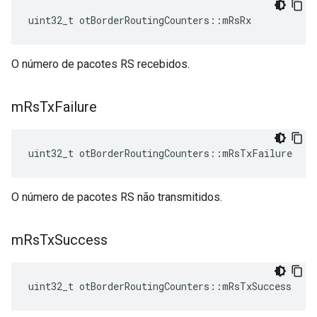
uint32_t otBorderRoutingCounters
::
mRsRx
O número de pacotes RS recebidos.
m
Rs
Tx
Failure
uint32_t otBorderRoutingCounters
::
mRsTxFailure
O número de pacotes RS não transmitidos.
m
Rs
Tx
Success
uint32_t otBorderRoutingCounters
::
mRsTxSuccess