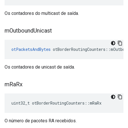
Os contadores do multicast de saída.
m
Outbound
Unicast
otPacketsAndBytes
 otBorderRoutingCounters
::
mOutbou
Os contadores de unicast de saída.
m
Ra
Rx
uint32_t otBorderRoutingCounters
::
mRaRx
O número de pacotes RA recebidos.