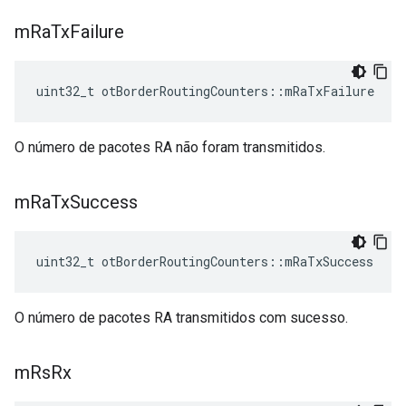
m
Ra
Tx
Failure
uint32_t otBorderRoutingCounters
::
mRaTxFailure
O número de pacotes RA não foram transmitidos.
m
Ra
Tx
Success
uint32_t otBorderRoutingCounters
::
mRaTxSuccess
O número de pacotes RA transmitidos com sucesso.
m
Rs
Rx