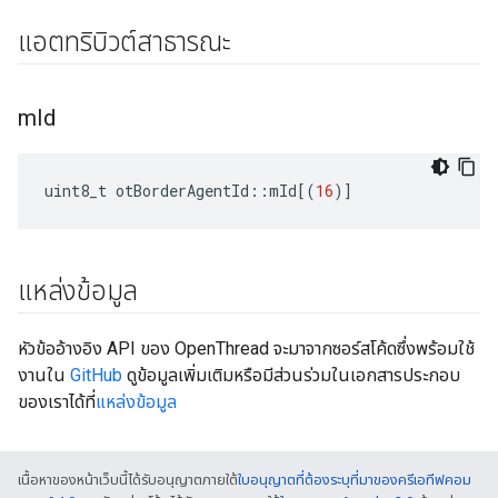
แอตทริบิวต์สาธารณะ
m
Id
uint8_t otBorderAgentId
::
mId
[(
16
)]
แหล่งข้อมูล
หัวข้ออ้างอิง API ของ OpenThread จะมาจากซอร์สโค้ดซึ่งพร้อมใช้
งานใน
GitHub
ดูข้อมูลเพิ่มเติมหรือมีส่วนร่วมในเอกสารประกอบ
ของเราได้ที่
แหล่งข้อมูล
เนื้อหาของหน้าเว็บนี้ได้รับอนุญาตภายใต้
ใบอนุญาตที่ต้องระบุที่มาของครีเอทีฟคอม