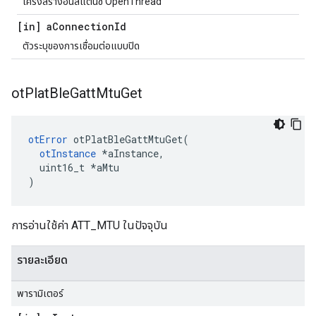
โครงสร้างอินสแตนซ์ OpenThread
[in] a
Connection
Id
ตัวระบุของการเชื่อมต่อแบบปิด
ot
Plat
Ble
Gatt
Mtu
Get
otError
 otPlatBleGattMtuGet
(
otInstance
*
aInstance
,
  uint16_t 
*
aMtu
)
การอ่านใช้ค่า ATT_MTU ในปัจจุบัน
รายละเอียด
พารามิเตอร์