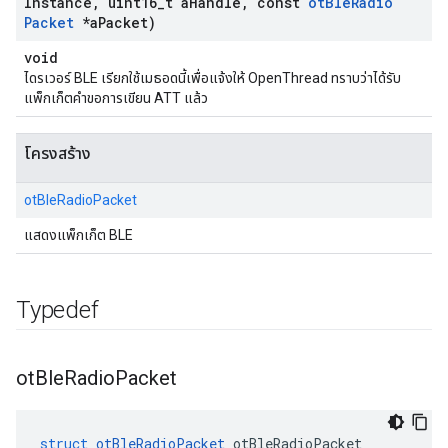
Instance
,
uint16
_
t a
Handle
,
const
ot
Ble
Radio
Packet
*a
Packet)
void
ไดรเวอร์ BLE เรียกใช้เมธอดนี้เพื่อแจ้งให้ OpenThread ทราบว่าได้รับ
แพ็กเก็ตคำขอการเขียน ATT แล้ว
โครงสร้าง
otBleRadioPacket
แสดงแพ็กเก็ต BLE
Typedef
ot
Ble
Radio
Packet
struct
otBleRadioPacket
 otBleRadioPacket