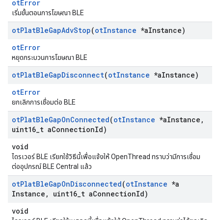
otError
เริ่มขั้นตอนการโฆษณา BLE
ot
Plat
Ble
Gap
Adv
Stop
(
ot
Instance
*a
Instance)
otError
หยุดกระบวนการโฆษณา BLE
ot
Plat
Ble
Gap
Disconnect
(
ot
Instance
*a
Instance)
otError
ยกเลิกการเชื่อมต่อ BLE
ot
Plat
Ble
Gap
On
Connected
(
ot
Instance
*a
Instance
,
uint16
_
t a
Connection
Id)
void
ไดรเวอร์ BLE เรียกใช้วิธีนี้เพื่อแจ้งให้ OpenThread ทราบว่ามีการเชื่อม
ต่ออุปกรณ์ BLE Central แล้ว
ot
Plat
Ble
Gap
On
Disconnected
(
ot
Instance
*a
Instance
,
uint16
_
t a
Connection
Id)
void