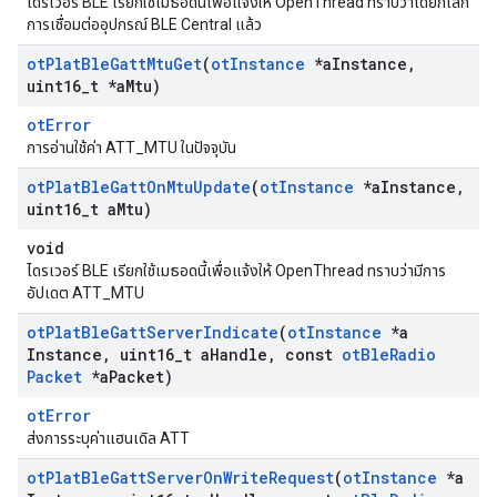
ไดรเวอร์ BLE เรียกใช้เมธอดนี้เพื่อแจ้งให้ OpenThread ทราบว่าได้ยกเลิก
การเชื่อมต่ออุปกรณ์ BLE Central แล้ว
ot
Plat
Ble
Gatt
Mtu
Get
(
ot
Instance
*a
Instance
,
uint16
_
t *a
Mtu)
otError
การอ่านใช้ค่า ATT_MTU ในปัจจุบัน
ot
Plat
Ble
Gatt
On
Mtu
Update
(
ot
Instance
*a
Instance
,
uint16
_
t a
Mtu)
void
ไดรเวอร์ BLE เรียกใช้เมธอดนี้เพื่อแจ้งให้ OpenThread ทราบว่ามีการ
อัปเดต ATT_MTU
ot
Plat
Ble
Gatt
Server
Indicate
(
ot
Instance
*a
Instance
,
uint16
_
t a
Handle
,
const
ot
Ble
Radio
Packet
*a
Packet)
otError
ส่งการระบุค่าแฮนเดิล ATT
ot
Plat
Ble
Gatt
Server
On
Write
Request
(
ot
Instance
*a