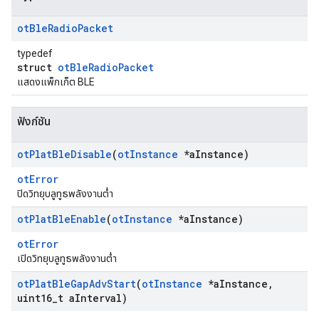
ot
Ble
Radio
Packet
typedef
struct
otBleRadioPacket
แสดงแพ็กเก็ต BLE
ฟังก์ชัน
ot
Plat
Ble
Disable
(
ot
Instance
*a
Instance)
otError
ปิดวิทยุบลูทูธพลังงานต่ำ
ot
Plat
Ble
Enable
(
ot
Instance
*a
Instance)
otError
เปิดวิทยุบลูทูธพลังงานต่ำ
ot
Plat
Ble
Gap
Adv
Start
(
ot
Instance
*a
Instance
,
uint16
_
t a
Interval)