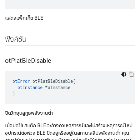
แสดงแพ็กเก็ต BLE
ฟังก์ชัน
ot
Plat
Ble
Disable
otError
 otPlatBleDisable
(
otInstance
*
aInstance
)
ปิดวิทยุบลูทูธพลังงานต่ำ
เมื่อปิดใช้ สแต็ก BLE จะล้างคิวเหตุการณ์และไม่สร้างเหตุการณ์ใหม่
อุปกรณ์ต่อพ่วง BLE ปิดอยู่หรืออยู่ในสถานะสลีปพลังงานต่ำ คุณ