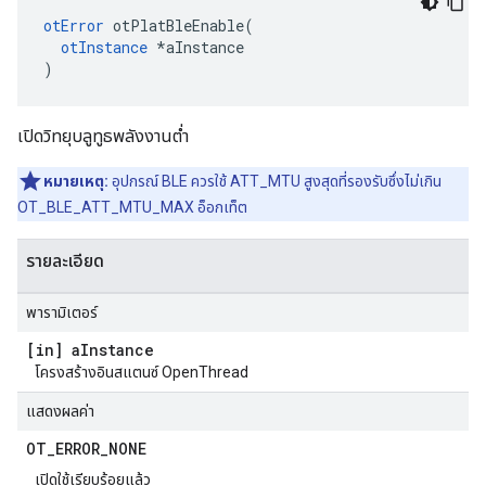
otError
 otPlatBleEnable
(
otInstance
*
aInstance
)
เปิดวิทยุบลูทูธพลังงานต่ำ
หมายเหตุ:
อุปกรณ์ BLE ควรใช้ ATT_MTU สูงสุดที่รองรับซึ่งไม่เกิน
OT_BLE_ATT_MTU_MAX อ็อกเท็ต
รายละเอียด
พารามิเตอร์
[in] a
Instance
โครงสร้างอินสแตนซ์ OpenThread
แสดงผลค่า
OT
_
ERROR
_
NONE
เปิดใช้เรียบร้อยแล้ว