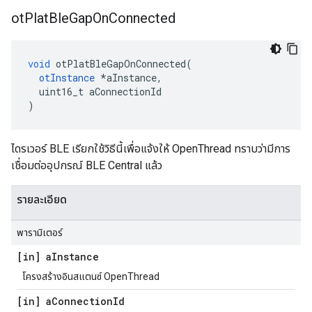
ot
Plat
Ble
Gap
On
Connected
void
 otPlatBleGapOnConnected
(
otInstance
*
aInstance
,
  uint16_t aConnectionId
)
ไดรเวอร์ BLE เรียกใช้วิธีนี้เพื่อแจ้งให้ OpenThread ทราบว่ามีการ
เชื่อมต่ออุปกรณ์ BLE Central แล้ว
รายละเอียด
พารามิเตอร์
[in] a
Instance
โครงสร้างอินสแตนซ์ OpenThread
[in] a
Connection
Id