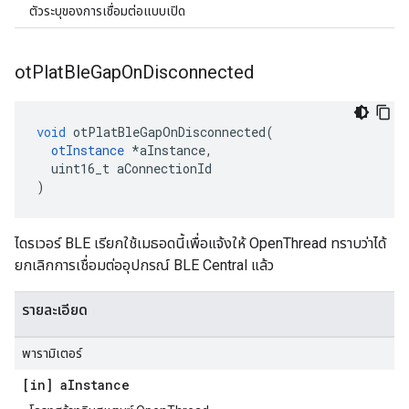
ตัวระบุของการเชื่อมต่อแบบเปิด
ot
Plat
Ble
Gap
On
Disconnected
void
 otPlatBleGapOnDisconnected
(
otInstance
*
aInstance
,
  uint16_t aConnectionId
)
ไดรเวอร์ BLE เรียกใช้เมธอดนี้เพื่อแจ้งให้ OpenThread ทราบว่าได้
ยกเลิกการเชื่อมต่ออุปกรณ์ BLE Central แล้ว
รายละเอียด
พารามิเตอร์
[in] a
Instance