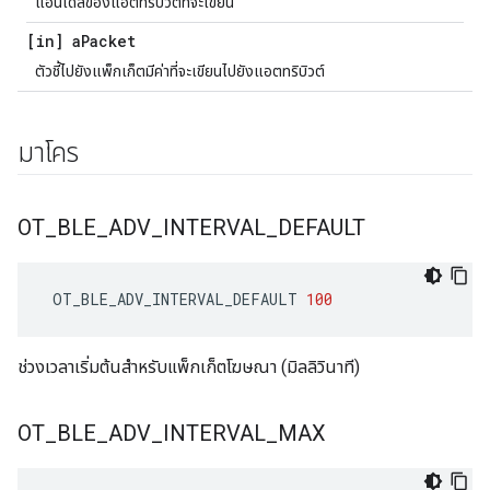
แฮนเดิลของแอตทริบิวต์ที่จะเขียน
[in] a
Packet
ตัวชี้ไปยังแพ็กเก็ตมีค่าที่จะเขียนไปยังแอตทริบิวต์
มาโคร
OT
_
BLE
_
ADV
_
INTERVAL
_
DEFAULT
 OT_BLE_ADV_INTERVAL_DEFAULT 
100
ช่วงเวลาเริ่มต้นสำหรับแพ็กเก็ตโฆษณา (มิลลิวินาที)
OT
_
BLE
_
ADV
_
INTERVAL
_
MAX