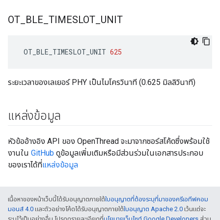
OT
_
BLE
_
TIMESLOT
_
UNIT
 OT_BLE_TIMESLOT_UNIT 
625
ระยะเวลาของเลเยอร์ PHY เป็นไมโครวินาที (0.625 มิลลิวินาที)
แหล่งข้อมูล
หัวข้ออ้างอิง API ของ OpenThread จะมาจากซอร์สโค้ดซึ่งพร้อมใช้
งานใน
GitHub
ดูข้อมูลเพิ่มเติมหรือมีส่วนร่วมในเอกสารประกอบ
ของเราได้ที่
แหล่งข้อมูล
เนื้อหาของหน้าเว็บนี้ได้รับอนุญาตภายใต้
ใบอนุญาตที่ต้องระบุที่มาของครีเอทีฟคอม
มอนส์ 4.0
และตัวอย่างโค้ดได้รับอนุญาตภายใต้
ใบอนุญาต Apache 2.0
เว้นแต่จะ
ระบุไว้เป็นอย่างอื่น โปรดดูรายละเอียดที่
นโยบายเว็บไซต์ Google Developers
ส่วน