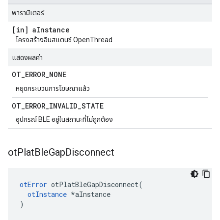
พารามิเตอร์
[in] a
Instance
โครงสร้างอินสแตนซ์ OpenThread
แสดงผลค่า
OT
_
ERROR
_
NONE
หยุดกระบวนการโฆษณาแล้ว
OT
_
ERROR
_
INVALID
_
STATE
อุปกรณ์ BLE อยู่ในสถานะที่ไม่ถูกต้อง
ot
Plat
Ble
Gap
Disconnect
otError
 otPlatBleGapDisconnect
(
otInstance
*
aInstance
)