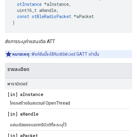
otInstance
*
aInstance
,
  uint16_t aHandle
,
const
otBleRadioPacket
*
aPacket
)
ส่งการระบุค่าแฮนเดิล ATT
หมายเหตุ:
ฟังก์ชันนี้จะใช้กับเซิร์ฟเวอร์ GATT เท่านั้น
รายละเอียด
พารามิเตอร์
[in] a
Instance
โครงสร้างอินสแตนซ์ OpenThread
[in] a
Handle
แฮนเดิลของแอตทริบิวต์ที่จะระบุไว้
[in] a
Packet