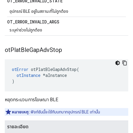
OT
_
ERROR
_
INVALID
_
STATE
อุปกรณ์ BLE อยู่ในสถานะที่ไม่ถูกต้อง
OT
_
ERROR
_
INVALID
_
ARGS
ระบุค่าช่วงไม่ถูกต้อง
ot
Plat
Ble
Gap
Adv
Stop
otError
 otPlatBleGapAdvStop
(
otInstance
*
aInstance
)
หยุดกระบวนการโฆษณา BLE
หมายเหตุ:
ฟังก์ชันนี้จะใช้กับบทบาทอุปกรณ์ BLE เท่านั้น
รายละเอียด