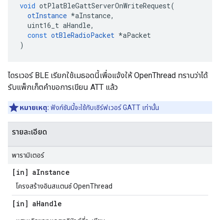
void
 otPlatBleGattServerOnWriteRequest
(
otInstance
*
aInstance
,
  uint16_t aHandle
,
const
otBleRadioPacket
*
aPacket
)
ไดรเวอร์ BLE เรียกใช้เมธอดนี้เพื่อแจ้งให้ OpenThread ทราบว่าได้
รับแพ็กเก็ตคำขอการเขียน ATT แล้ว
หมายเหตุ:
ฟังก์ชันนี้จะใช้กับเซิร์ฟเวอร์ GATT เท่านั้น
รายละเอียด
พารามิเตอร์
[in] a
Instance
โครงสร้างอินสแตนซ์ OpenThread
[in] a
Handle