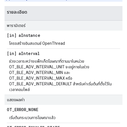
รายละเอียด
พารามิเตอร์
[in] a
Instance
โครงสร้างอินสแตนซ์ OpenThread
[in] a
Interval
ช่วงเวลาระหว่างแพ็กเก็ตโฆษณาที่ตามมาในหน่วย
OT_BLE_ADV_INTERVAL_UNIT จะอยู่ภายในช่วง
OT_BLE_ADV_INTERVAL_MIN และ
OT_BLE_ADV_INTERVAL_MAX หรือ
OT_BLE_ADV_INTERVAL_DEFAULT สําหรับค่าเริ่มต้นที่ตั้งไว้ใน
เวลาคอมไพล์
แสดงผลค่า
OT
_
ERROR
_
NONE
เริ่มต้นกระบวนการโฆษณาแล้ว