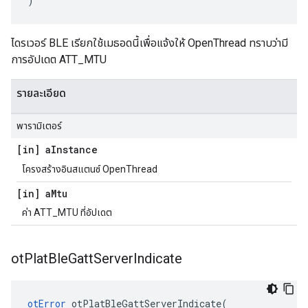
)
ไดรเวอร์ BLE เรียกใช้เมธอดนี้เพื่อแจ้งให้ OpenThread ทราบว่ามี
การอัปเดต ATT_MTU
รายละเอียด
พารามิเตอร์
[in] a
Instance
โครงสร้างอินสแตนซ์ OpenThread
[in] a
Mtu
ค่า ATT_MTU ที่อัปเดต
ot
Plat
Ble
Gatt
Server
Indicate
otError
 otPlatBleGattServerIndicate
(