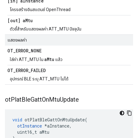
[in] a
Instance
โครงสร้างอินสแตนซ์ OpenThread
[out] a
Mtu
ตัวชี้สำหรับแสดงผลค่า ATT_MTU ปัจจุบัน
แสดงผลค่า
OT
_
ERROR
_
NONE
aMtu
ใส่ค่า ATT_MTU ใน
แล้ว
OT
_
ERROR
_
FAILED
อุปกรณ์ BLE ระบุ ATT_MTU ไม่ได้
ot
Plat
Ble
Gatt
On
Mtu
Update
void
 otPlatBleGattOnMtuUpdate
(
otInstance
*
aInstance
,
  uint16_t aMtu