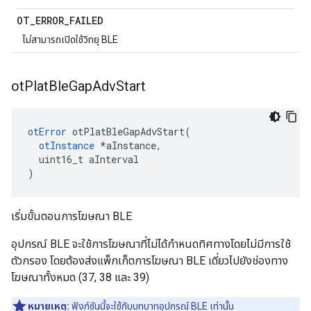
OT
_
ERROR
_
FAILED
ไม่สามารถเปิดใช้วิทยุ BLE
ot
Plat
Ble
Gap
Adv
Start
otError
 otPlatBleGapAdvStart
(
otInstance
*
aInstance
,
  uint16_t aInterval
)
เริ่มขั้นตอนการโฆษณา BLE
อุปกรณ์ BLE จะใช้การโฆษณาที่ไม่ได้กำหนดทิศทางโดยไม่มีการใช้
ตัวกรอง โดยต้องส่งแพ็กเก็ตการโฆษณา BLE เดี่ยวไปยังช่องทาง
โฆษณาทั้งหมด (37, 38 และ 39)
หมายเหตุ:
ฟังก์ชันนี้จะใช้กับบทบาทอุปกรณ์ BLE เท่านั้น