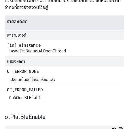
ควรปล่อยหน่วยความจำแบบไดนามิกที่สแต็กใช้แล้ว แต่หน่วยความ
จำคงที่อาจยังสงวนไว้อยู่
รายละเอียด
พารามิเตอร์
[in] a
Instance
โครงสร้างอินสแตนซ์ OpenThread
แสดงผลค่า
OT
_
ERROR
_
NONE
เปลี่ยนเป็นปิดใช้เรียบร้อยแล้ว
OT
_
ERROR
_
FAILED
ปิดใช้วิทยุ BLE ไม่ได้
ot
Plat
Ble
Enable