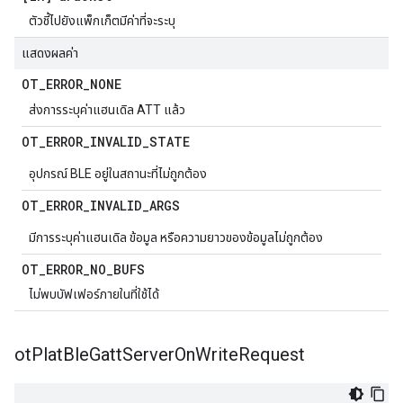
ตัวชี้ไปยังแพ็กเก็ตมีค่าที่จะระบุ
แสดงผลค่า
OT
_
ERROR
_
NONE
ส่งการระบุค่าแฮนเดิล ATT แล้ว
OT
_
ERROR
_
INVALID
_
STATE
อุปกรณ์ BLE อยู่ในสถานะที่ไม่ถูกต้อง
OT
_
ERROR
_
INVALID
_
ARGS
มีการระบุค่าแฮนเดิล ข้อมูล หรือความยาวของข้อมูลไม่ถูกต้อง
OT
_
ERROR
_
NO
_
BUFS
ไม่พบบัฟเฟอร์ภายในที่ใช้ได้
ot
Plat
Ble
Gatt
Server
On
Write
Request