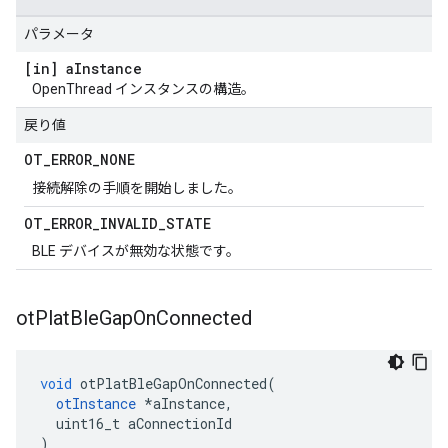
パラメータ
[in] a
Instance
OpenThread インスタンスの構造。
戻り値
OT
_
ERROR
_
NONE
接続解除の手順を開始しました。
OT
_
ERROR
_
INVALID
_
STATE
BLE デバイスが無効な状態です。
ot
Plat
Ble
Gap
On
Connected
void
 otPlatBleGapOnConnected
(
otInstance
*
aInstance
,
  uint16_t aConnectionId
)