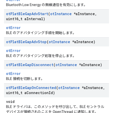
Bluetooth Low Energy の無線通信を有効にします。
ot
Plat
Ble
Gap
Adv
Start
(
ot
Instance
*a
Instance
,
uint16
_
t a
Interval)
otError
BLE のアドバタイジング手順を開始します。
ot
Plat
Ble
Gap
Adv
Stop
(
ot
Instance
*a
Instance)
otError
BLE のアドバタイジング処理を停止します。
ot
Plat
Ble
Gap
Disconnect
(
ot
Instance
*a
Instance)
otError
BLE 接続を切断します。
ot
Plat
Ble
Gap
On
Connected
(
ot
Instance
*a
Instance
,
uint16
_
t a
Connection
Id)
void
BLE ドライバは、このメソッドを呼び出して、BLE セントラル
デバイスが接続されたことを OpenThread に通知します。