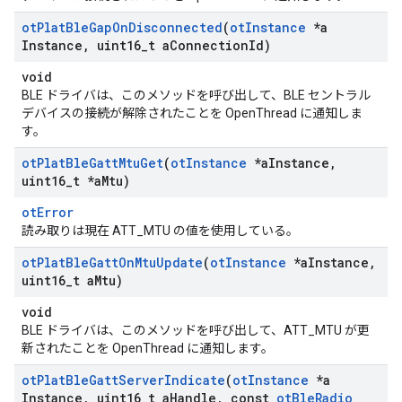
ot
Plat
Ble
Gap
On
Disconnected
(
ot
Instance
*a
Instance
,
uint16
_
t a
Connection
Id)
void
BLE ドライバは、このメソッドを呼び出して、BLE セントラル
デバイスの接続が解除されたことを OpenThread に通知しま
す。
ot
Plat
Ble
Gatt
Mtu
Get
(
ot
Instance
*a
Instance
,
uint16
_
t *a
Mtu)
otError
読み取りは現在 ATT_MTU の値を使用している。
ot
Plat
Ble
Gatt
On
Mtu
Update
(
ot
Instance
*a
Instance
,
uint16
_
t a
Mtu)
void
BLE ドライバは、このメソッドを呼び出して、ATT_MTU が更
新されたことを OpenThread に通知します。
ot
Plat
Ble
Gatt
Server
Indicate
(
ot
Instance
*a
Instance
,
uint16
_
t a
Handle
,
const
ot
Ble
Radio