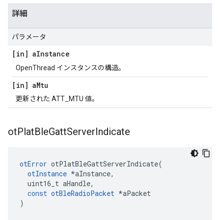
詳細
パラメータ
[in] a
Instance
OpenThread インスタンスの構造。
[in] a
Mtu
更新された ATT_MTU 値。
ot
Plat
Ble
Gatt
Server
Indicate
otError
 otPlatBleGattServerIndicate
(
otInstance
*
aInstance
,
  uint16_t aHandle
,
const
otBleRadioPacket
*
aPacket
)