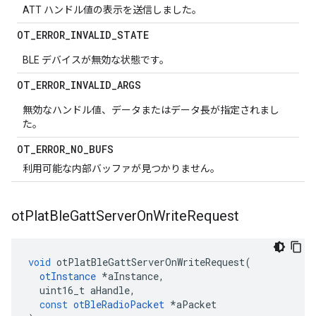
ATT ハンドル値の表示を送信しました。
OT
_
ERROR
_
INVALID
_
STATE
BLE デバイスが無効な状態です。
OT
_
ERROR
_
INVALID
_
ARGS
無効なハンドル値、データまたはデータ長が指定されまし
た。
OT
_
ERROR
_
NO
_
BUFS
利用可能な内部バッファが見つかりません。
ot
Plat
Ble
Gatt
Server
On
Write
Request
void
 otPlatBleGattServerOnWriteRequest
(
otInstance
*
aInstance
,
  uint16_t aHandle
,
const
otBleRadioPacket
*
aPacket