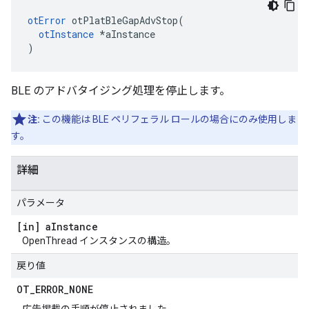
otError
 otPlatBleGapAdvStop
(
otInstance
*
aInstance
)
BLE のアドバタイジング処理を停止します。
注:
この機能は BLE ペリフェラル ロールの場合にのみ使用しま
す。
詳細
パラメータ
[in] a
Instance
OpenThread インスタンスの構造。
戻り値
OT
_
ERROR
_
NONE