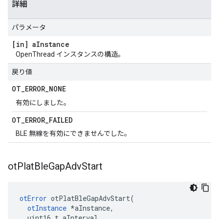
詳細
パラメータ
[in] a
Instance
OpenThread インスタンスの構造。
戻り値
OT
_
ERROR
_
NONE
有効にしました。
OT
_
ERROR
_
FAILED
BLE 無線を有効にできませんでした。
ot
Plat
Ble
Gap
Adv
Start
otError
 otPlatBleGapAdvStart
(
otInstance
*
aInstance
,
  uint16_t aInterval