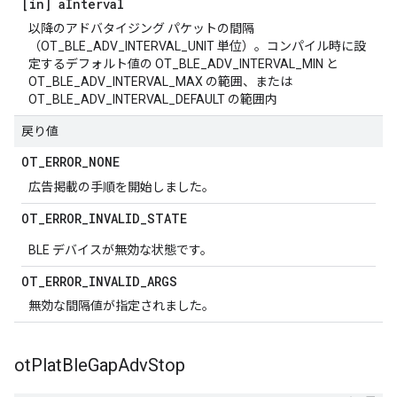
[in] a
Interval
以降のアドバタイジング パケットの間隔
（OT_BLE_ADV_INTERVAL_UNIT 単位）。コンパイル時に設
定するデフォルト値の OT_BLE_ADV_INTERVAL_MIN と
OT_BLE_ADV_INTERVAL_MAX の範囲、または
OT_BLE_ADV_INTERVAL_DEFAULT の範囲内
戻り値
OT
_
ERROR
_
NONE
広告掲載の手順を開始しました。
OT
_
ERROR
_
INVALID
_
STATE
BLE デバイスが無効な状態です。
OT
_
ERROR
_
INVALID
_
ARGS
無効な間隔値が指定されました。
ot
Plat
Ble
Gap
Adv
Stop