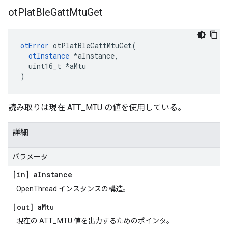
ot
Plat
Ble
Gatt
Mtu
Get
otError
 otPlatBleGattMtuGet
(
otInstance
*
aInstance
,
  uint16_t 
*
aMtu
)
読み取りは現在 ATT_MTU の値を使用している。
詳細
パラメータ
[in] a
Instance
OpenThread インスタンスの構造。
[out] a
Mtu
現在の ATT_MTU 値を出力するためのポインタ。