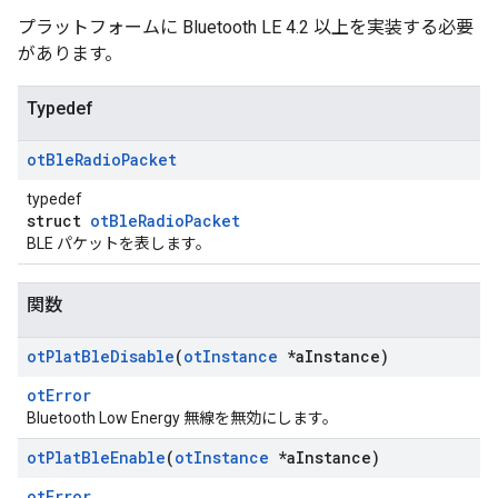
プラットフォームに Bluetooth LE 4.2 以上を実装する必要
があります。
Typedef
ot
Ble
Radio
Packet
typedef
struct
otBleRadioPacket
BLE パケットを表します。
関数
ot
Plat
Ble
Disable
(
ot
Instance
*a
Instance)
otError
Bluetooth Low Energy 無線を無効にします。
ot
Plat
Ble
Enable
(
ot
Instance
*a
Instance)
otError