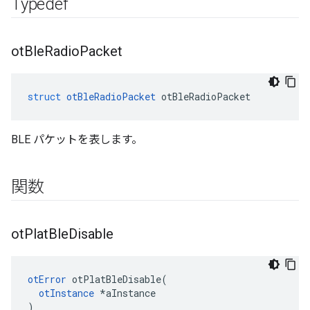
Typedef
ot
Ble
Radio
Packet
struct
otBleRadioPacket
 otBleRadioPacket
BLE パケットを表します。
関数
ot
Plat
Ble
Disable
otError
 otPlatBleDisable
(
otInstance
*
aInstance
)