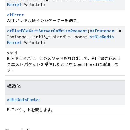
Packet
*a
Packet)
otError
ATT ハンドル値インジケーターを送信。
ot
Plat
Ble
Gatt
Server
On
Write
Request
(
ot
Instance
*a
Instance
,
uint16
_
t a
Handle
,
const
ot
Ble
Radio
Packet
*a
Packet)
void
BLE ドライバは、このメソッドを呼び出して、ATT 書き込みリ
クエスト パケットを受信したことを OpenThread に通知しま
す。
構造体
otBleRadioPacket
BLE パケットを表します。