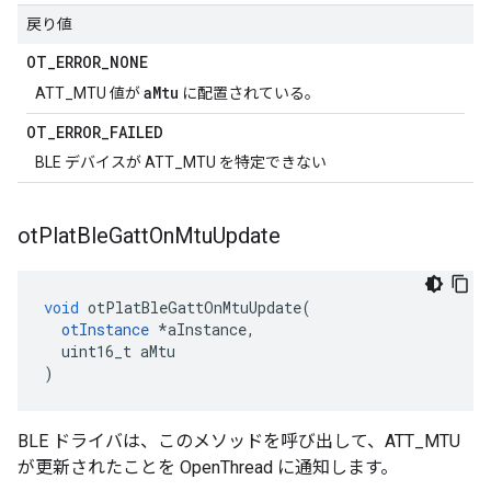
戻り値
OT
_
ERROR
_
NONE
aMtu
ATT_MTU 値が
に配置されている。
OT
_
ERROR
_
FAILED
BLE デバイスが ATT_MTU を特定できない
ot
Plat
Ble
Gatt
On
Mtu
Update
void
 otPlatBleGattOnMtuUpdate
(
otInstance
*
aInstance
,
  uint16_t aMtu
)
BLE ドライバは、このメソッドを呼び出して、ATT_MTU
が更新されたことを OpenThread に通知します。