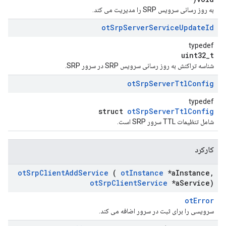
به روز رسانی سرویس SRP را مدیریت می کند.
ot
Srp
Server
Service
Update
Id
typedef
uint32_t
شناسه تراکنش به روز رسانی سرویس SRP در سرور SRP.
ot
Srp
Server
Ttl
Config
typedef
struct
otSrpServerTtlConfig
شامل تنظیمات TTL سرور SRP است.
کارکرد
ot
Srp
Client
Add
Service
(
ot
Instance
*a
Instance
,
ot
Srp
Client
Service
*a
Service)
otError
سرویسی را برای ثبت در سرور اضافه می کند.