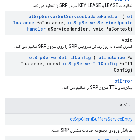
تنظیمات LEASE و KEY-LEASE سرور SRP را تنظیم می کند.
ot
Srp
Server
Set
Service
Update
Handler
(
ot
Instance
*a
Instance
,
ot
Srp
Server
Service
Update
Handler
a
Service
Handler
,
void *a
Context)
void
کنترل کننده به روز رسانی سرویس SRP را روی سرور SRP تنظیم می کند.
ot
Srp
Server
Set
Ttl
Config
(
ot
Instance
*a
Instance
,
const
ot
Srp
Server
Ttl
Config
*a
Ttl
Config)
otError
پیکربندی TTL سرور SRP را تنظیم می کند.
سازه ها
otSrpClientBuffersServiceEntry
نمایانگر ورودی مجموعه خدمات مشتری SRP است.