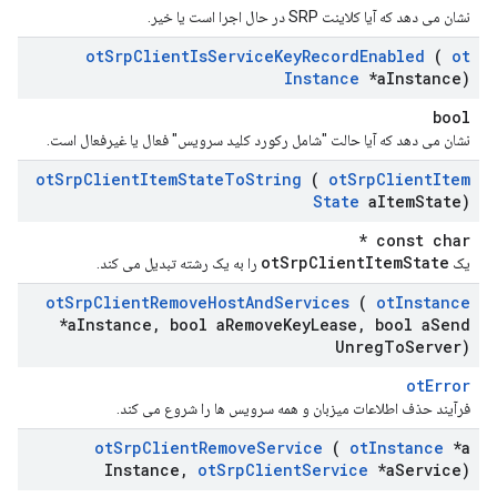
نشان می دهد که آیا کلاینت SRP در حال اجرا است یا خیر.
ot
Srp
Client
Is
Service
Key
Record
Enabled
(
ot
Instance
*a
Instance)
bool
نشان می دهد که آیا حالت "شامل رکورد کلید سرویس" فعال یا غیرفعال است.
ot
Srp
Client
Item
State
To
String
(
ot
Srp
Client
Item
State
a
Item
State)
const char *
otSrpClientItemState
یک
را به یک رشته تبدیل می کند.
ot
Srp
Client
Remove
Host
And
Services
(
ot
Instance
*a
Instance
,
bool a
Remove
Key
Lease
,
bool a
Send
Unreg
To
Server)
otError
فرآیند حذف اطلاعات میزبان و همه سرویس ها را شروع می کند.
ot
Srp
Client
Remove
Service
(
ot
Instance
*a
Instance
,
ot
Srp
Client
Service
*a
Service)