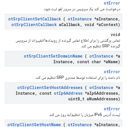
otError
درخواست می کند یک سرویس در سرور لغو ثبت شود.
ot
Srp
Client
Set
Callback
(
ot
Instance
*a
Instance
,
ot
Srp
Client
Callback
a
Callback
,
void *a
Context)
void
تماس برگشتی را برای اطلاع تماس گیرنده از رویدادها/تغییرات از سرویس
گیرنده SRP تنظیم می کند.
ot
Srp
Client
Set
Domain
Name
(
ot
Instance
*a
Instance
,
const char *a
Name)
otError
نام دامنه را برای استفاده توسط مشتری SRP تنظیم می کند.
ot
Srp
Client
Set
Host
Addresses
(
ot
Instance
*a
Instance
,
const
ot
Ip6Address
*a
Ip6Addresses
,
uint8
_
t a
Num
Addresses)
otError
لیست آدرس IPv6 میزبان را تنظیم/به روز می کند.
ot
Srp
Client
Set
Host
Name
(
ot
Instance
*a
Instance
,