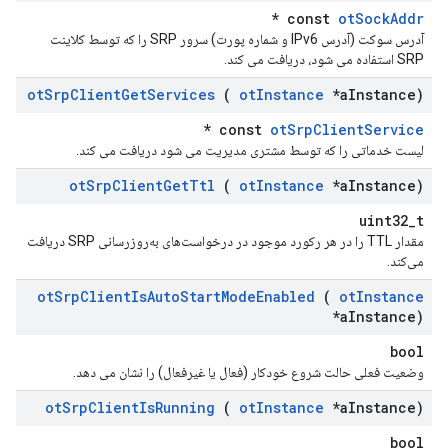
*
const
otSockAddr
آدرس سوکت (آدرس IPv6 و شماره پورت) سرور SRP را که توسط کلاینت
SRP استفاده می شود، دریافت می کند.
ot
Srp
Client
Get
Services
(
ot
Instance
*a
Instance)
*
const
otSrpClientService
لیست خدماتی را که توسط مشتری مدیریت می شود دریافت می کند.
ot
Srp
Client
Get
Ttl
(
ot
Instance
*a
Instance)
uint32_t
مقدار TTL را در هر رکورد موجود در درخواست‌های به‌روزرسانی SRP دریافت
می‌کند.
ot
Srp
Client
Is
Auto
Start
Mode
Enabled
(
ot
Instance
*a
Instance)
bool
وضعیت فعلی حالت شروع خودکار (فعال یا غیرفعال) را نشان می دهد.
ot
Srp
Client
Is
Running
(
ot
Instance
*a
Instance)
bool