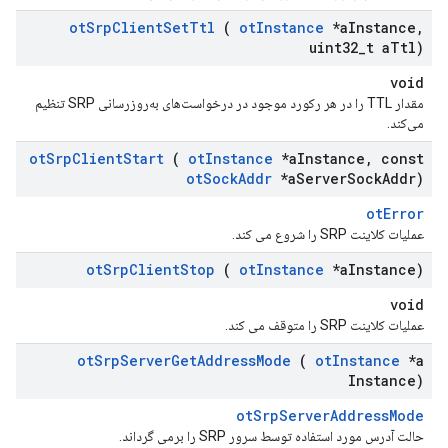
ot
Srp
Client
Set
Ttl
(
ot
Instance
*a
Instance
,
uint32
_
t a
Ttl)
void
مقدار TTL را در هر رکورد موجود در درخواست‌های به‌روزرسانی SRP تنظیم
می‌کند.
ot
Srp
Client
Start
(
ot
Instance
*a
Instance
,
const
ot
Sock
Addr
*a
Server
Sock
Addr)
otError
عملیات کلاینت SRP را شروع می کند.
ot
Srp
Client
Stop
(
ot
Instance
*a
Instance)
void
عملیات کلاینت SRP را متوقف می کند.
ot
Srp
Server
Get
Address
Mode
(
ot
Instance
*a
Instance)
otSrpServerAddressMode
حالت آدرس مورد استفاده توسط سرور SRP را برمی گرداند.