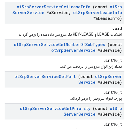
ot
Srp
Server
Service
Get
Lease
Info
(const
ot
Srp
Server
Service
*a
Service
,
ot
Srp
Server
Lease
Info
*a
Lease
Info)
void
اطلاعات LEASE و KEY-LEASE یک سرویس داده شده را برمی گرداند.
ot
Srp
Server
Service
Get
Number
Of
Sub
Types
(const
ot
Srp
Server
Service
*a
Service)
uint16_t
تعداد زیر انواع سرویس را دریافت می کند.
ot
Srp
Server
Service
Get
Port
(const
ot
Srp
Server
Service
*a
Service)
uint16_t
پورت نمونه سرویس را برمی‌گرداند.
ot
Srp
Server
Service
Get
Priority
(const
ot
Srp
Server
Service
*a
Service)
uint16_t