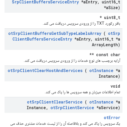
Srp
Client
Buffers
Service
Entry
*a
Entry
,
uint16
_
t
*a
Size)
uint8_t *
بافر رکورد TXT را از ورودی سرویس دریافت می کند.
ot
Srp
Client
Buffers
Get
Sub
Type
Labels
Array
(
ot
Srp
Client
Buffers
Service
Entry
*a
Entry
,
uint16
_
t *a
Array
Length)
const char **
آرایه برچسب های نوع خدمات را از ورودی سرویس دریافت می کند.
ot
Srp
Client
Clear
Host
And
Services
(
ot
Instance
*a
Instance)
void
تمام اطلاعات میزبان و همه سرویس ها را پاک می کند.
ot
Srp
Client
Clear
Service
(
ot
Instance
*a
Instance
,
ot
Srp
Client
Service
*a
Service)
otError
یک سرویس را پاک می کند و بلافاصله آن را از لیست خدمات مشتری حذف می