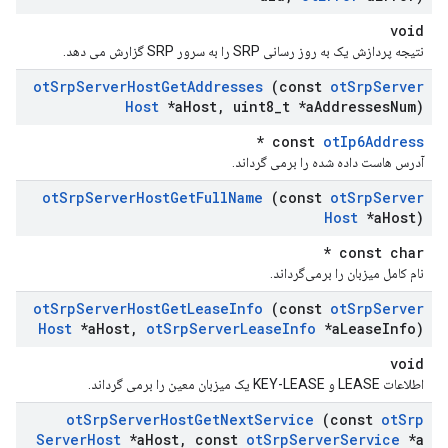
void
نتیجه پردازش یک به روز رسانی SRP را به سرور SRP گزارش می دهد.
ot
Srp
Server
Host
Get
Addresses
(const
ot
Srp
Server
Host
*a
Host
,
uint8
_
t *a
Addresses
Num)
*
const
otIp6Address
آدرس هاست داده شده را برمی گرداند.
ot
Srp
Server
Host
Get
Full
Name
(const
ot
Srp
Server
Host
*a
Host)
const char *
نام کامل میزبان را برمی‌گرداند.
ot
Srp
Server
Host
Get
Lease
Info
(const
ot
Srp
Server
Host
*a
Host
,
ot
Srp
Server
Lease
Info
*a
Lease
Info)
void
اطلاعات LEASE و KEY-LEASE یک میزبان معین را برمی گرداند.
ot
Srp
Server
Host
Get
Next
Service
(const
ot
Srp
Server
Host
*a
Host
,
const
ot
Srp
Server
Service
*a