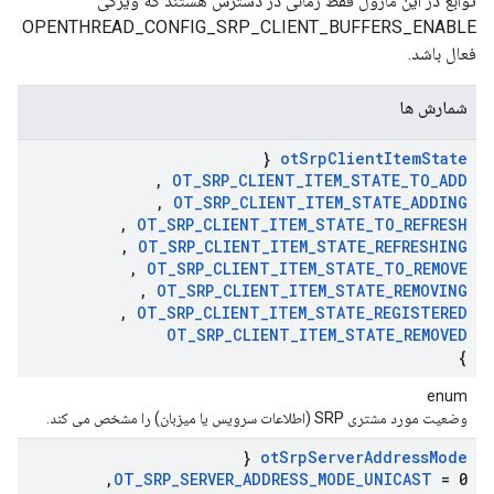
توابع در این ماژول فقط زمانی در دسترس هستند که ویژگی
OPENTHREAD_CONFIG_SRP_CLIENT_BUFFERS_ENABLE
فعال باشد.
شمارش ها
{
ot
Srp
Client
Item
State
,
OT
_
SRP
_
CLIENT
_
ITEM
_
STATE
_
TO
_
ADD
,
OT
_
SRP
_
CLIENT
_
ITEM
_
STATE
_
ADDING
,
OT
_
SRP
_
CLIENT
_
ITEM
_
STATE
_
TO
_
REFRESH
,
OT
_
SRP
_
CLIENT
_
ITEM
_
STATE
_
REFRESHING
,
OT
_
SRP
_
CLIENT
_
ITEM
_
STATE
_
TO
_
REMOVE
,
OT
_
SRP
_
CLIENT
_
ITEM
_
STATE
_
REMOVING
,
OT
_
SRP
_
CLIENT
_
ITEM
_
STATE
_
REGISTERED
OT
_
SRP
_
CLIENT
_
ITEM
_
STATE
_
REMOVED
}
enum
وضعیت مورد مشتری SRP (اطلاعات سرویس یا میزبان) را مشخص می کند.
{
ot
Srp
Server
Address
Mode
,
OT
_
SRP
_
SERVER
_
ADDRESS
_
MODE
_
UNICAST
= 0