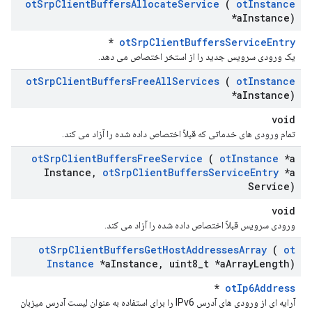
ot
Srp
Client
Buffers
Allocate
Service
(
ot
Instance
*a
Instance)
*
otSrpClientBuffersServiceEntry
یک ورودی سرویس جدید را از استخر اختصاص می دهد.
ot
Srp
Client
Buffers
Free
All
Services
(
ot
Instance
*a
Instance)
void
تمام ورودی های خدماتی که قبلاً اختصاص داده شده را آزاد می کند.
ot
Srp
Client
Buffers
Free
Service
(
ot
Instance
*a
Instance
,
ot
Srp
Client
Buffers
Service
Entry
*a
Service)
void
ورودی سرویس قبلاً اختصاص داده شده را آزاد می کند.
ot
Srp
Client
Buffers
Get
Host
Addresses
Array
(
ot
Instance
*a
Instance
,
uint8
_
t *a
Array
Length)
*
otIp6Address
آرایه ای از ورودی های آدرس IPv6 را برای استفاده به عنوان لیست آدرس میزبان