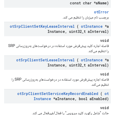
const char *a
Name)
otError
برچسب نام میزبان را تنظیم می کند.
ot
Srp
Client
Set
Key
Lease
Interval
(
ot
Instance
*a
Instance
,
uint32
_
t a
Interval)
void
فاصله اجاره کلید پیش‌فرض مورد استفاده در درخواست‌های به‌روزرسانی SRP
را تنظیم می‌کند.
ot
Srp
Client
Set
Lease
Interval
(
ot
Instance
*a
Instance
,
uint32
_
t a
Interval)
void
فاصله اجاره پیش‌فرض مورد استفاده در درخواست‌های به‌روزرسانی SRP را
تنظیم می‌کند.
ot
Srp
Client
Set
Service
Key
Record
Enabled
(
ot
Instance
*a
Instance
,
bool a
Enabled)
void
حالت "شامل رکورد کلید سرویس" را فعال/غیرفعال می کند.