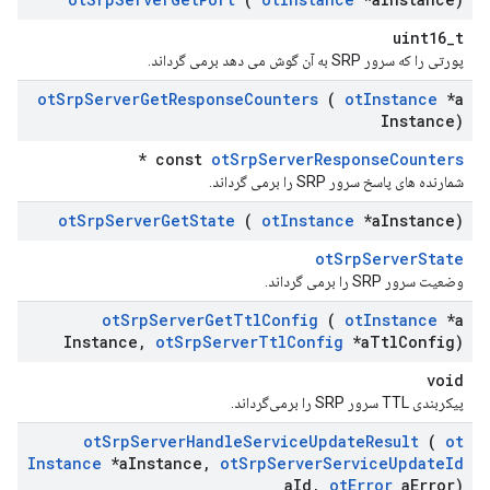
uint16_t
پورتی را که سرور SRP به آن گوش می دهد برمی گرداند.
ot
Srp
Server
Get
Response
Counters
(
ot
Instance
*a
Instance)
*
const
otSrpServerResponseCounters
شمارنده های پاسخ سرور SRP را برمی گرداند.
ot
Srp
Server
Get
State
(
ot
Instance
*a
Instance)
otSrpServerState
وضعیت سرور SRP را برمی گرداند.
ot
Srp
Server
Get
Ttl
Config
(
ot
Instance
*a
Instance
,
ot
Srp
Server
Ttl
Config
*a
Ttl
Config)
void
پیکربندی TTL سرور SRP را برمی‌گرداند.
ot
Srp
Server
Handle
Service
Update
Result
(
ot
Instance
*a
Instance
,
ot
Srp
Server
Service
Update
Id
a
Id
,
ot
Error
a
Error)