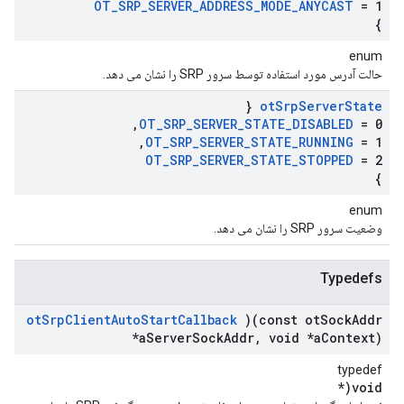
OT
_
SRP
_
SERVER
_
ADDRESS
_
MODE
_
ANYCAST
= 1
}
enum
حالت آدرس مورد استفاده توسط سرور SRP را نشان می دهد.
{
ot
Srp
Server
State
,
OT
_
SRP
_
SERVER
_
STATE
_
DISABLED
= 0
,
OT
_
SRP
_
SERVER
_
STATE
_
RUNNING
= 1
OT
_
SRP
_
SERVER
_
STATE
_
STOPPED
= 2
}
enum
وضعیت سرور SRP را نشان می دهد.
Typedefs
ot
Srp
Client
Auto
Start
Callback
)(const ot
Sock
Addr
*a
Server
Sock
Addr
,
void *a
Context)
typedef
void(*