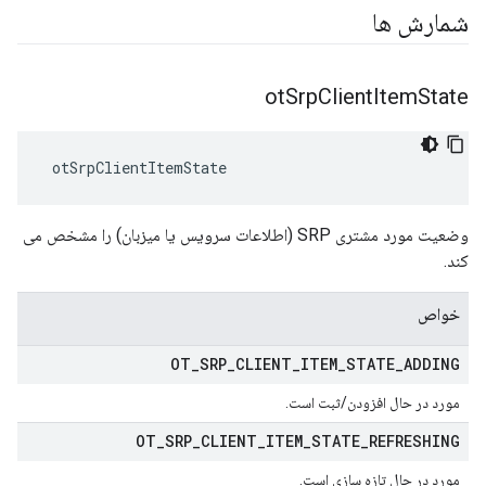
شمارش ها
ot
Srp
Client
Item
State
 otSrpClientItemState
وضعیت مورد مشتری SRP (اطلاعات سرویس یا میزبان) را مشخص می
کند.
خواص
OT
_
SRP
_
CLIENT
_
ITEM
_
STATE
_
ADDING
مورد در حال افزودن/ثبت است.
OT
_
SRP
_
CLIENT
_
ITEM
_
STATE
_
REFRESHING
مورد در حال تازه سازی است.