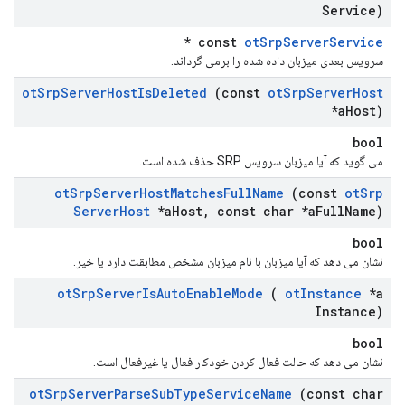
Service)
*
const
otSrpServerService
سرویس بعدی میزبان داده شده را برمی گرداند.
ot
Srp
Server
Host
Is
Deleted
(const
ot
Srp
Server
Host
*a
Host)
bool
می گوید که آیا میزبان سرویس SRP حذف شده است.
ot
Srp
Server
Host
Matches
Full
Name
(const
ot
Srp
Server
Host
*a
Host
,
const char *a
Full
Name)
bool
نشان می دهد که آیا میزبان با نام میزبان مشخص مطابقت دارد یا خیر.
ot
Srp
Server
Is
Auto
Enable
Mode
(
ot
Instance
*a
Instance)
bool
نشان می دهد که حالت فعال کردن خودکار فعال یا غیرفعال است.
ot
Srp
Server
Parse
Sub
Type
Service
Name
(const char