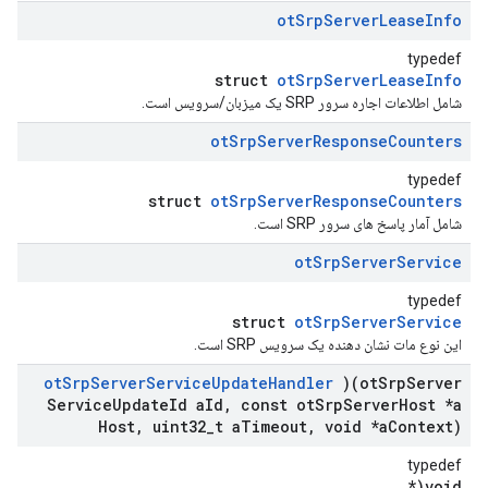
ot
Srp
Server
Lease
Info
typedef
struct
otSrpServerLeaseInfo
شامل اطلاعات اجاره سرور SRP یک میزبان/سرویس است.
ot
Srp
Server
Response
Counters
typedef
struct
otSrpServerResponseCounters
شامل آمار پاسخ های سرور SRP است.
ot
Srp
Server
Service
typedef
struct
otSrpServerService
این نوع مات نشان دهنده یک سرویس SRP است.
ot
Srp
Server
Service
Update
Handler
)(ot
Srp
Server
Service
Update
Id a
Id
,
const ot
Srp
Server
Host *a
Host
,
uint32
_
t a
Timeout
,
void *a
Context)
typedef
void(*