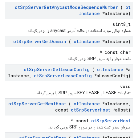
ot
Srp
Server
Get
Anycast
Mode
Sequence
Number
(
ot
Instance
*a
Instance)
uint8_t
شماره توالی مورد استفاده در حالت آدرس anycast را برمی‌گرداند.
ot
Srp
Server
Get
Domain
(
ot
Instance
*a
Instance)
const char *
دامنه مجاز را به سرور SRP برمی گرداند.
ot
Srp
Server
Get
Lease
Config
(
ot
Instance
*a
Instance
,
ot
Srp
Server
Lease
Config
*a
Lease
Config)
void
تنظیمات LEASE و KEY-LEASE سرور SRP را برمی‌گرداند.
ot
Srp
Server
Get
Next
Host
(
ot
Instance
*a
Instance
,
const
ot
Srp
Server
Host
*a
Host)
*
const
otSrpServerHost
میزبان بعدی ثبت شده را در سرور SRP برمی گرداند.
ot
Srp
Server
Get
Port
(
ot
Instance
*a
Instance)