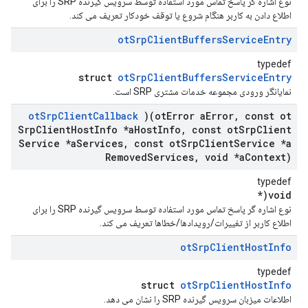
نوع اشاره گر پاسخ تماس مورد استفاده توسط سرویس گیرنده SRP را برای
اطلاع دادن به کاربر هنگام شروع یا توقف خودکار تعریف می کند.
ot
Srp
Client
Buffers
Service
Entry
typedef
struct
otSrpClientBuffersServiceEntry
نمایانگر ورودی مجموعه خدمات مشتری SRP است.
ot
Srp
Client
Callback
)(ot
Error a
Error
,
const ot
Srp
Client
Host
Info *a
Host
Info
,
const ot
Srp
Client
Service *a
Services
,
const ot
Srp
Client
Service *a
Removed
Services
,
void *a
Context)
typedef
void(*
نوع اشاره گر پاسخ تماس مورد استفاده توسط سرویس گیرنده SRP را برای
اطلاع کاربر از تغییرات/رویدادها/خطاها تعریف می کند.
ot
Srp
Client
Host
Info
typedef
struct
otSrpClientHostInfo
اطلاعات میزبان سرویس گیرنده SRP را نشان می دهد.