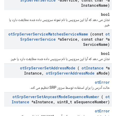
Srp
Server
Service
*a
Service
,
const char *a
Instance
Name)
bool
نشان می دهد که آیا این سرویس با نام نمونه سرویس داده شده مطابقت دارد یا
خیر.
ot
Srp
Server
Service
Matches
Service
Name
(const
ot
Srp
Server
Service
*a
Service
,
const char *a
Service
Name)
bool
نشان می دهد که آیا این سرویس با نام سرویس داده شده مطابقت دارد یا خیر.
ot
Srp
Server
Set
Address
Mode
(
ot
Instance
*a
Instance
,
ot
Srp
Server
Address
Mode
a
Mode)
otError
حالت آدرس را برای استفاده توسط سرور SRP تنظیم می کند.
ot
Srp
Server
Set
Anycast
Mode
Sequence
Number
(
ot
Instance
*a
Instance
,
uint8
_
t a
Sequence
Number)
otError