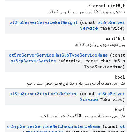
const uint8_t *
داده های رکورد TXT نمونه سرویس را برمی گرداند.
ot
Srp
Server
Service
Get
Weight
(const
ot
Srp
Server
Service
*a
Service)
uint16_t
وزن نمونه سرویس را برمی‌گرداند.
ot
Srp
Server
Service
Has
Sub
Type
Service
Name
(const
ot
Srp
Server
Service
*a
Service
,
const char *a
Sub
Type
Service
Name)
bool
نشان می دهد که آیا سرویس دارای یک نوع فرعی خاص است یا خیر.
ot
Srp
Server
Service
Is
Deleted
(const
ot
Srp
Server
Service
*a
Service)
bool
نشان می دهد که آیا سرویس SRP حذف شده است یا خیر.
ot
Srp
Server
Service
Matches
Instance
Name
(const
ot