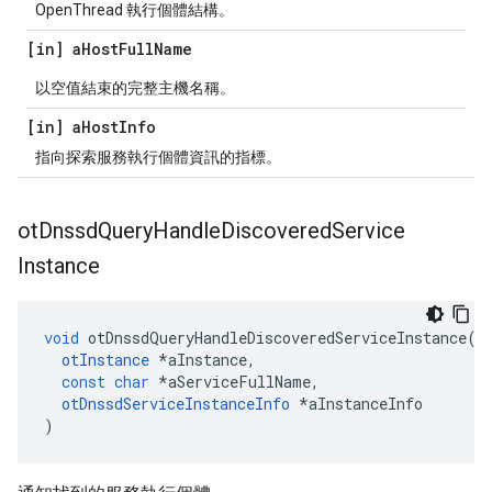
OpenThread 執行個體結構。
[in] a
Host
Full
Name
以空值結束的完整主機名稱。
[in] a
Host
Info
指向探索服務執行個體資訊的指標。
ot
Dnssd
Query
Handle
Discovered
Service
Instance
void
 otDnssdQueryHandleDiscoveredServiceInstance
(
otInstance
*
aInstance
,
const
char
*
aServiceFullName
,
otDnssdServiceInstanceInfo
*
aInstanceInfo
)