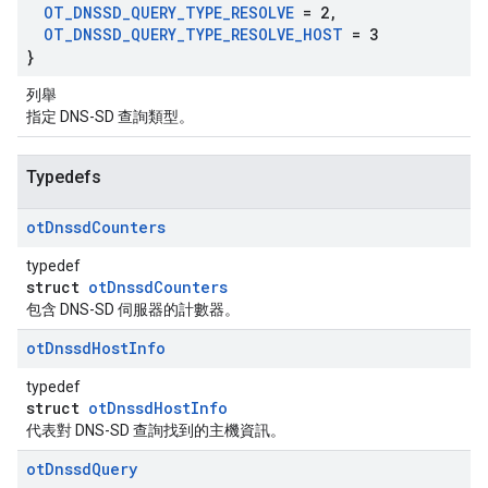
OT
_
DNSSD
_
QUERY
_
TYPE
_
RESOLVE
= 2
,
OT
_
DNSSD
_
QUERY
_
TYPE
_
RESOLVE
_
HOST
= 3
}
列舉
指定 DNS-SD 查詢類型。
Typedefs
ot
Dnssd
Counters
typedef
struct
otDnssdCounters
包含 DNS-SD 伺服器的計數器。
ot
Dnssd
Host
Info
typedef
struct
otDnssdHostInfo
代表對 DNS-SD 查詢找到的主機資訊。
ot
Dnssd
Query