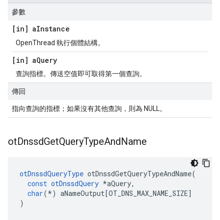
參數
[in] a
Instance
OpenThread 執行個體結構。
[in] a
Query
查詢指標。傳送空值即可取得第一個查詢。
傳回
指向查詢的指標；如果沒有其他查詢，則為 NULL。
ot
Dnssd
Get
Query
Type
And
Name
otDnssdQueryType
 otDnssdGetQueryTypeAndName
(
const
otDnssdQuery
*
aQuery
,
char
(*)
 aNameOutput
[
OT_DNS_MAX_NAME_SIZE
]
)