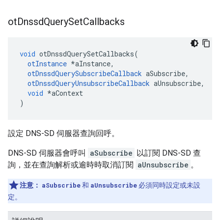
ot
Dnssd
Query
Set
Callbacks
void
 otDnssdQuerySetCallbacks
(
otInstance
*
aInstance
,
otDnssdQuerySubscribeCallback
 aSubscribe
,
otDnssdQueryUnsubscribeCallback
 aUnsubscribe
,
void
*
aContext
)
設定 DNS-SD 伺服器查詢回呼。
DNS-SD 伺服器會呼叫
aSubscribe
以訂閱 DNS-SD 查
詢，並在查詢解析或逾時時取消訂閱
aUnsubscribe
。
注意：
aSubscribe
和
aUnsubscribe
必須同時設定或未設
定。