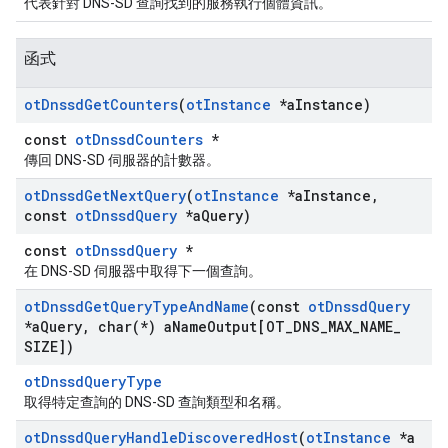
代表針對 DNS-SD 查詢找到的服務執行個體資訊。
函式
ot
Dnssd
Get
Counters
(
ot
Instance
*a
Instance)
const
otDnssdCounters
*
傳回 DNS-SD 伺服器的計數器。
ot
Dnssd
Get
Next
Query
(
ot
Instance
*a
Instance
,
const
ot
Dnssd
Query
*a
Query)
const
otDnssdQuery
*
在 DNS-SD 伺服器中取得下一個查詢。
ot
Dnssd
Get
Query
Type
And
Name
(const
ot
Dnssd
Query
*a
Query
,
char(
*) a
Name
Output[OT
_
DNS
_
MAX
_
NAME
_
SIZE])
otDnssdQueryType
取得特定查詢的 DNS-SD 查詢類型和名稱。
ot
Dnssd
Query
Handle
Discovered
Host
(
ot
Instance
*a