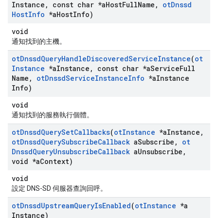
Instance
,
const char *a
Host
Full
Name
,
ot
Dnssd
Host
Info
*a
Host
Info)
void
通知找到的主機。
ot
Dnssd
Query
Handle
Discovered
Service
Instance
(
ot
Instance
*a
Instance
,
const char *a
Service
Full
Name
,
ot
Dnssd
Service
Instance
Info
*a
Instance
Info)
void
通知找到的服務執行個體。
ot
Dnssd
Query
Set
Callbacks
(
ot
Instance
*a
Instance
,
ot
Dnssd
Query
Subscribe
Callback
a
Subscribe
,
ot
Dnssd
Query
Unsubscribe
Callback
a
Unsubscribe
,
void *a
Context)
void
設定 DNS-SD 伺服器查詢回呼。
ot
Dnssd
Upstream
Query
Is
Enabled
(
ot
Instance
*a
Instance)