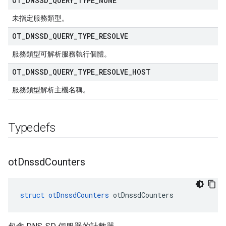
OT
_
DNSSD
_
QUERY
_
TYPE
_
NONE
未指定服務類型。
OT
_
DNSSD
_
QUERY
_
TYPE
_
RESOLVE
服務類型可解析服務執行個體。
OT
_
DNSSD
_
QUERY
_
TYPE
_
RESOLVE
_
HOST
服務類型解析主機名稱。
Typedefs
ot
Dnssd
Counters
struct
otDnssdCounters
 otDnssdCounters