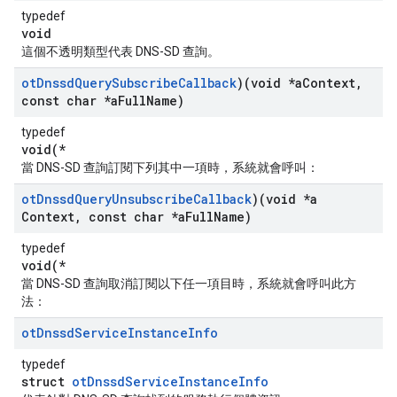
typedef
void
這個不透明類型代表 DNS-SD 查詢。
ot
Dnssd
Query
Subscribe
Callback
)(void *a
Context
,
const char *a
Full
Name)
typedef
void(*
當 DNS-SD 查詢訂閱下列其中一項時，系統就會呼叫：
ot
Dnssd
Query
Unsubscribe
Callback
)(void *a
Context
,
const char *a
Full
Name)
typedef
void(*
當 DNS-SD 查詢取消訂閱以下任一項目時，系統就會呼叫此方
法：
ot
Dnssd
Service
Instance
Info
typedef
struct
otDnssdServiceInstanceInfo