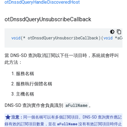
otDnssdQueryHandleDiscoveredHost
ot
Dnssd
Query
Unsubscribe
Callback
void
(*
 otDnssdQueryUnsubscribeCallback
)(
void
*
aCon
當 DNS-SD 查詢取消訂閱以下任一項目時，系統就會呼叫
此方法：
服務名稱
服務執行個體名稱
主機名稱
DNS-SD 查詢實作會負責識別
aFullName
。
注意：
同一個名稱可以有多個訂閱項目。DNS-SD 查詢實作應記
錄有效的訂閱項目數量，並在
aFullName
沒有有效訂閱項目時停止