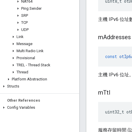
uint8_t otD
NAT64
Ping Sender
SRP
主機 IPv6 位
TCP
UDP
m
Addresses
Link
Message
Multi Radio Link
const
otIp6
Provisional
TREL - Thread Stack
Thread
主機 IPv6 位址
Platform Abstraction
Structs
m
Ttl
Other References
Config Variables
uint32_t ot
服務存留時間 (