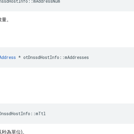
nssdHostInfo
::
mAddressNum
址數量。
Address
*
 otDnssdHostInfo
::
mAddresses
。
DnssdHostInfo
::
mTtl
以秒為單位)。