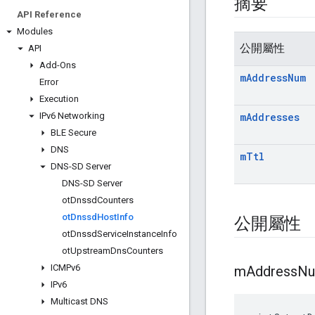
摘要
API Reference
Modules
公開屬性
API
Add-Ons
m
Address
Num
Error
Execution
IPv6 Networking
m
Addresses
BLE Secure
DNS
m
Ttl
DNS-SD Server
DNS-SD Server
ot
Dnssd
Counters
ot
Dnssd
Host
Info
公開屬性
ot
Dnssd
Service
Instance
Info
ot
Upstream
Dns
Counters
ICMPv6
m
Address
N
IPv6
Multicast DNS