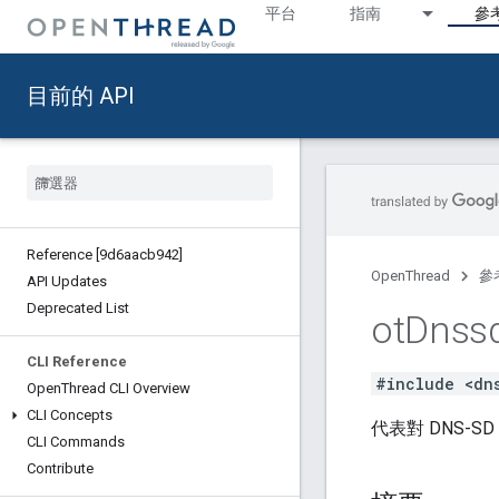
平台
指南
參
目前的 API
Reference [9d6aacb942]
OpenThread
參
API Updates
Deprecated List
ot
Dnss
CLI Reference
#include <dn
Open
Thread CLI Overview
CLI Concepts
代表對 DNS-
CLI Commands
Contribute