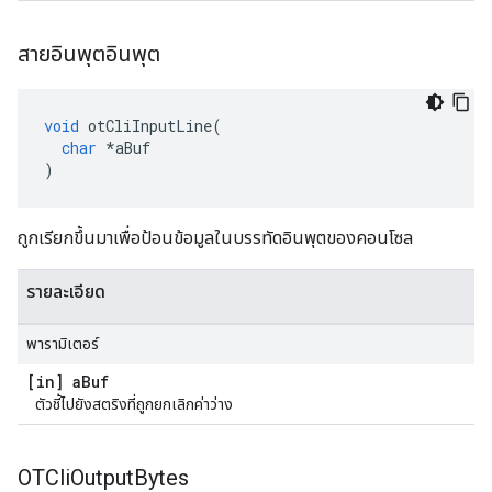
สายอินพุตอินพุต
void
 otCliInputLine
(
char
*
aBuf
)
ถูกเรียกขึ้นมาเพื่อป้อนข้อมูลในบรรทัดอินพุตของคอนโซล
รายละเอียด
พารามิเตอร์
[in] a
Buf
ตัวชี้ไปยังสตริงที่ถูกยกเลิกค่าว่าง
OTCli
Output
Bytes