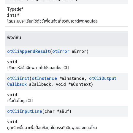
Typedef
int(*
โดยระบบจะเรียกใช้ตัวชี้เพื่อแจ้งเกี่ยวกับเอาต์พุตคอนโซล
ฟังก์ชัน
ot
Cli
Append
Result
(
ot
Error
a
Error)
void
เขียนรหัสข้อผิดพลาดไปยังคอนโซล CLI
ot
Cli
Init
(
ot
Instance
*a
Instance
,
ot
Cli
Output
Callback
a
Callback
,
void *a
Context)
void
เริ่มต้นโมดูล CLI
ot
Cli
Input
Line
(char *a
Buf)
void
ถูกเรียกขึ้นมาเพื่อป้อนข้อมูลในบรรทัดอินพุตของคอนโซล