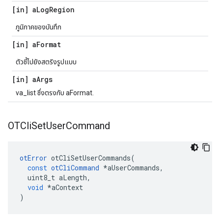
[in] a
Log
Region
ภูมิภาคของบันทึก
[in] a
Format
ตัวชี้ไปยังสตริงรูปแบบ
[in] a
Args
va_list ซึ่งตรงกับ aFormat.
OTCli
Set
User
Command
otError
 otCliSetUserCommands
(
const
otCliCommand
*
aUserCommands
,
  uint8_t aLength
,
void
*
aContext
)