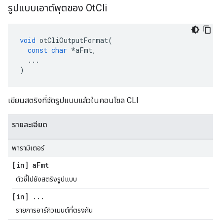
รูปแบบเอาต์พุตของ Ot
Cli
void
 otCliOutputFormat
(
const
char
*
aFmt
,
...
)
เขียนสตริงที่จัดรูปแบบแล้วในคอนโซล CLI
รายละเอียด
พารามิเตอร์
[in] a
Fmt
ตัวชี้ไปยังสตริงรูปแบบ
[in]
.
.
.
รายการอาร์กิวเมนต์ที่ตรงกัน