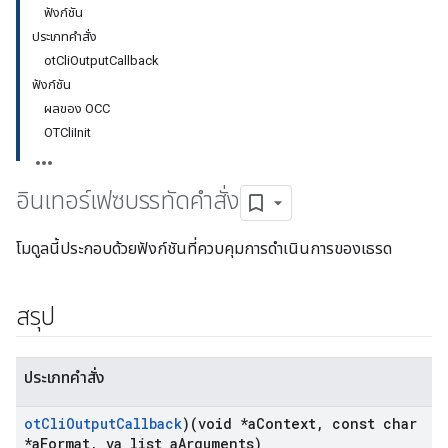
ฟังก์ชัน
ประเภทคําสั่ง
otCliOutputCallback
ฟังก์ชัน
ผลของ OCC
OTCliInit
อินเทอร์เฟซบรรทัดคําสั่ง
โมดูลนี้ประกอบด้วยฟังก์ชันที่ควบคุมการดําเนินการของเธรด
สรุป
ประเภทคําสั่ง
ot
Cli
Output
Callback
)(void *a
Context
,
const char
*a
Format
,
va
_
list a
Arguments)