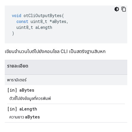
void
 otCliOutputBytes
(
const
 uint8_t 
*
aBytes
,
  uint8_t aLength
)
เขียนจํานวนไบต์ไปยังคอนโซล CLI เป็นสตริงฐานสิบหก
รายละเอียด
พารามิเตอร์
[in] a
Bytes
ตัวชี้ไปยังข้อมูลที่ควรพิมพ์
[in] a
Length
aBytes
ความยาว