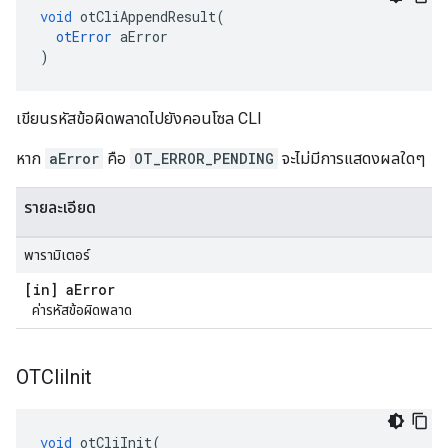
void
 otCliAppendResult
(
otError
 aError
)
เขียนรหัสข้อผิดพลาดไปยังคอนโซล CLI
หาก
aError
คือ
OT_ERROR_PENDING
จะไม่มีการแสดงผลใดๆ
รายละเอียด
พารามิเตอร์
[in] a
Error
ค่ารหัสข้อผิดพลาด
OTCli
Init
void
 otCliInit
(