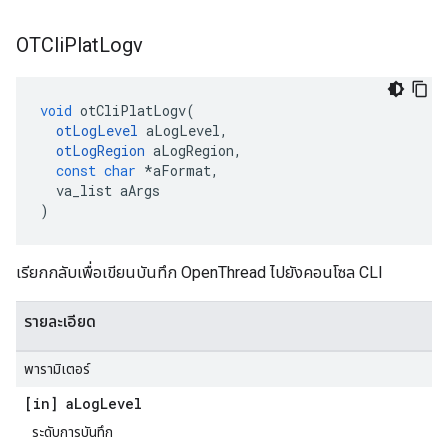
OTCli
Plat
Logv
void
 otCliPlatLogv
(
otLogLevel
 aLogLevel
,
otLogRegion
 aLogRegion
,
const
char
*
aFormat
,
  va_list aArgs
)
เรียกกลับเพื่อเขียนบันทึก OpenThread ไปยังคอนโซล CLI
รายละเอียด
พารามิเตอร์
[in] a
Log
Level
ระดับการบันทึก