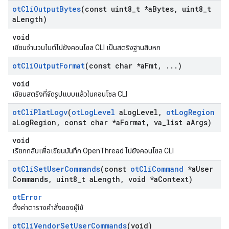
ot
Cli
Output
Bytes
(const uint8
_
t *a
Bytes
,
uint8
_
t
a
Length)
void
เขียนจํานวนไบต์ไปยังคอนโซล CLI เป็นสตริงฐานสิบหก
ot
Cli
Output
Format
(const char *a
Fmt
,
.
.
.
)
void
เขียนสตริงที่จัดรูปแบบแล้วในคอนโซล CLI
ot
Cli
Plat
Logv
(
ot
Log
Level
a
Log
Level
,
ot
Log
Region
a
Log
Region
,
const char *a
Format
,
va
_
list a
Args)
void
เรียกกลับเพื่อเขียนบันทึก OpenThread ไปยังคอนโซล CLI
ot
Cli
Set
User
Commands
(const
ot
Cli
Command
*a
User
Commands
,
uint8
_
t a
Length
,
void *a
Context)
otError
ตั้งค่าตารางคําสั่งของผู้ใช้
ot
Cli
Vendor
Set
User
Commands
(void)