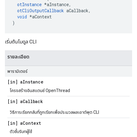
otInstance
*
aInstance
,
otCliOutputCallback
 aCallback
,
void
*
aContext
)
เริ่มต้นโมดูล CLI
รายละเอียด
พารามิเตอร์
[in] a
Instance
โครงสร้างอินสแตนซ์ OpenThread
[in] a
Callback
วิธีการเรียกกลับที่ถูกเรียกเพื่อประมวลผลเอาต์พุต CLI
[in] a
Context
ตัวชี้บริบทผู้ใช้