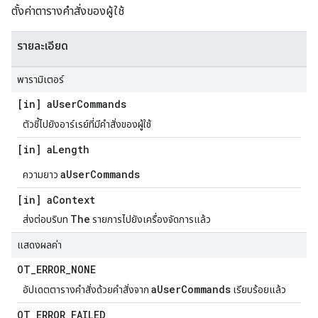
ตั้งค่าตารางคําสั่งของผู้ใช้
รายละเอียด
พารามิเตอร์
[in] a
User
Commands
ตัวชี้ไปยังอาร์เรย์ที่มีคําสั่งของผู้ใช้
[in] a
Length
aUserCommands
ความยาว
[in] a
Context
The
ส่งต่อบริบท
รายการไปยังเครื่องจัดการแล้ว
แสดงผลค่า
OT
_
ERROR
_
NONE
aUserCommands
อัปเดตตารางคําสั่งด้วยคําสั่งจาก
เรียบร้อยแล้ว
OT
_
ERROR
_
FAILED