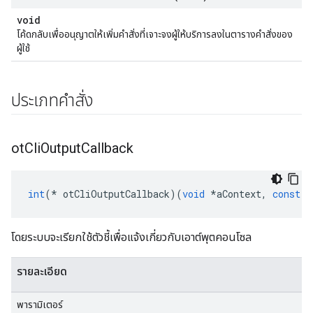
void
โค้ดกลับเพื่ออนุญาตให้เพิ่มคําสั่งที่เจาะจงผู้ให้บริการลงในตารางคําสั่งของ
ผู้ใช้
ประเภทคําสั่ง
ot
Cli
Output
Callback
int
(*
 otCliOutputCallback
)(
void
*
aContext
,
const
c
โดยระบบจะเรียกใช้ตัวชี้เพื่อแจ้งเกี่ยวกับเอาต์พุตคอนโซล
รายละเอียด
พารามิเตอร์