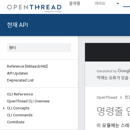
플랫폼
가이드
현재 API
Reference [9d6aacb942]
API Updates
역에는 오류가 있을 
Deprecated List
CLI Reference
OpenThread
참
Open
Thread CLI Overview
명령줄 
CLI Concepts
CLI Commands
Contribute
이 모듈에는 스레