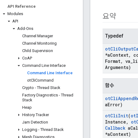
API Reference
Modules
요약
API
Add-Ons
Typedef
Channel Manager
Channel Monitoring
ot
Cli
Output
C
Child Supervision
*a
Context
,
co
Co
AP
Format
,
va
_
li
Command Line Interface
Arguments)
Command Line Interface
ot
Cli
Command
함수
Crypto - Thread Stack
Factory Diagnostics - Thread
ot
Cli
Append
R
Stack
a
Error)
Heap
History Tracker
ot
Cli
Init
(
ot
Instance
,
ot
Jam Detection
Callback
a
Cal
Logging - Thread Stack
*a
Context)
Mesh Diagnostics