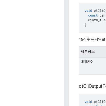
void
 otCliO
const
 uin
  uint8_t a
)
16진수 문자열로 
세부정보
매개변수
ot
Cli
Output
F
void
 otCliO