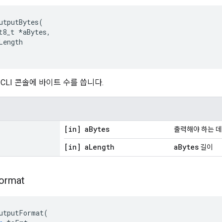
utputBytes
(
t8_t 
*
aBytes
,
Length
CLI 콘솔에 바이트 수를 씁니다.
[in] a
Bytes
출력해야 하는 
[in] a
Length
aBytes
길이
ormat
utputFormat
(