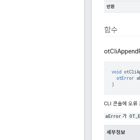
반환
함수
ot
Cli
Append
void
 otCliA
otError
 a
)
CLI 콘솔에 오류
aError
가
OT_
세부정보