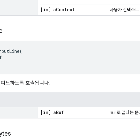
[in] a
Context
사용자 컨텍스트
e
nputLine
(
f
 피드하도록 호출됩니다.
[in] a
Buf
null로 끝나는
ytes