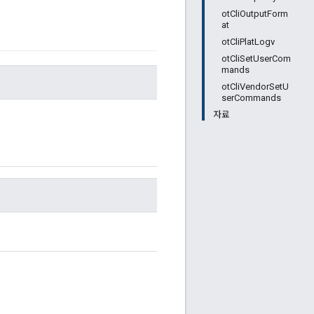
otCliOutputForm
at
otCliPlatLogv
otCliSetUserCom
mands
otCliVendorSetU
serCommands
자료