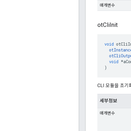
매개변수
ot
Cli
Init
void
 otCliI
otInstanc
otCliOutp
void
*
aCo
)
CLI 모듈을 초기
세부정보
매개변수