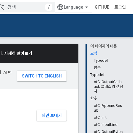
/
GITHUB
로그인
이 페이지의 내용
다.
자세히 알아보기
요약
Typedef
함수
 AI 번
Typedef
otCliOutputCallb
ack 클래스의 생성
자
함수
otCliAppendRes
ult
의견 보내기
otCliInit
otCliInputLine
otCliOutputBytes