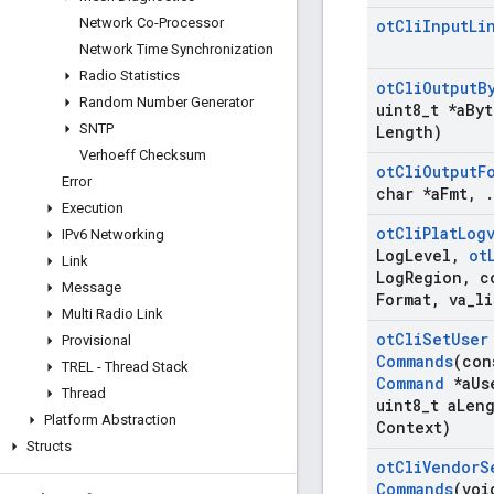
Network Co-Processor
ot
Cli
Input
Li
Network Time Synchronization
Radio Statistics
ot
Cli
Output
B
Random Number Generator
uint8
_
t *a
Byt
SNTP
Length)
Verhoeff Checksum
ot
Cli
Output
F
Error
char *a
Fmt
,
.
Execution
ot
Cli
Plat
Log
IPv6 Networking
Log
Level
,
ot
Link
Log
Region
,
co
Message
Format
,
va
_
li
Multi Radio Link
ot
Cli
Set
User
Provisional
Commands
(co
TREL - Thread Stack
Command
*a
Us
Thread
uint8
_
t a
Len
Platform Abstraction
Context)
Structs
ot
Cli
Vendor
S
Commands
(voi