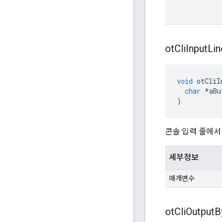
ot
Cli
Input
Lin
void
 otCliI
char
*
aBu
)
콘솔 입력 줄에서
세부정보
매개변수
ot
Cli
Output
B