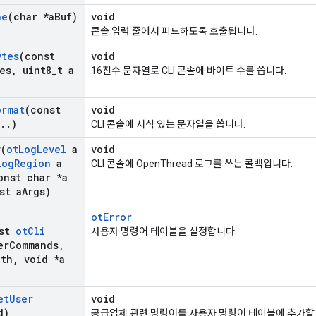
ne
(char *a
Buf)
void
콘솔 입력 줄에서 피드하도록 호출됩니다.
ytes
(const
void
es
,
uint8
_
t a
16진수 문자열로 CLI 콘솔에 바이트 수를 씁니다.
ormat
(const
void
.
.
)
CLI 콘솔에 서식 있는 문자열을 씁니다.
v
(
ot
Log
Level
a
void
Log
Region
a
CLI 콘솔에 OpenThread 로그를 쓰는 콜백입니다.
nst char *a
st a
Args)
otError
nst
ot
Cli
사용자 명령어 테이블을 설정합니다.
er
Commands
,
gth
,
void *a
et
User
void
d)
공급업체 관련 명령어를 사용자 명령어 테이블에 추가할 