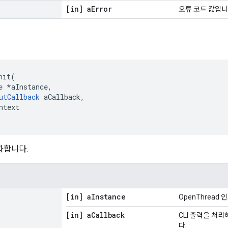
[in] a
Error
오류 코드 값입니
nit
(
e
*
aInstance
,
utCallback
 aCallback
,
ntext
화합니다.
[in] a
Instance
OpenThread
[in] a
Callback
CLI 출력을 처
다.