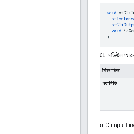
void
 otCliI
otInstanc
otCliOutp
void
*
aCo
)
CLI মডিউল আরম্
বিস্তারিত
পরামিতি
ot
Cli
Input
Lin