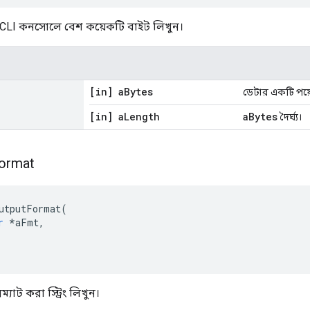
সাবে CLI কনসোলে বেশ কয়েকটি বাইট লিখুন।
[in] a
Bytes
ডেটার একটি পয়েন
[in] a
Length
aBytes
দৈর্ঘ্য।
ormat
utputFormat
(
r
*
aFmt
,
াট করা স্ট্রিং লিখুন।