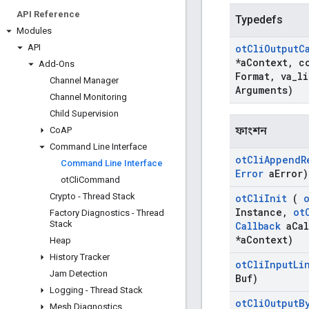
API Reference
Typedefs
Modules
API
ot
Cli
Output
C
*a
Context
,
co
Add-Ons
Format
,
va
_
li
Channel Manager
Arguments)
Channel Monitoring
Child Supervision
ফাংশন
Co
AP
Command Line Interface
ot
Cli
Append
R
Command Line Interface
Error
a
Error)
ot
Cli
Command
Crypto - Thread Stack
ot
Cli
Init
(
Instance
,
ot
Factory Diagnostics - Thread
Stack
Callback
a
Cal
*a
Context)
Heap
History Tracker
ot
Cli
Input
Li
Jam Detection
Buf)
Logging - Thread Stack
ot
Cli
Output
B
Mesh Diagnostics