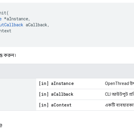
nit
(
e
*
aInstance
,
utCallback
 aCallback
,
ntext
ভ করুন।
[in] a
Instance
OpenThread উদ
[in] a
Callback
CLI আউটপুট প্রক্
[in] a
Context
একটি ব্যবহারকারী 
e