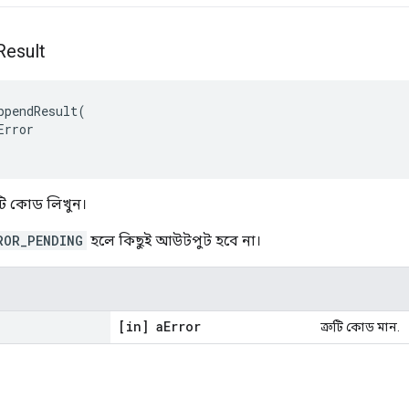
Result
ppendResult
(
Error
টি কোড লিখুন।
ROR_PENDING
হলে কিছুই আউটপুট হবে না।
[in] a
Error
ত্রুটি কোড মান.