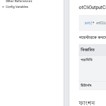
Other References
ot
Cli
Output
C
Config Variables
int
(*
 otCli
পয়েন্টারকে কন
বিস্তারিত
পরামিতি
রিটার্নস
ফাংশন