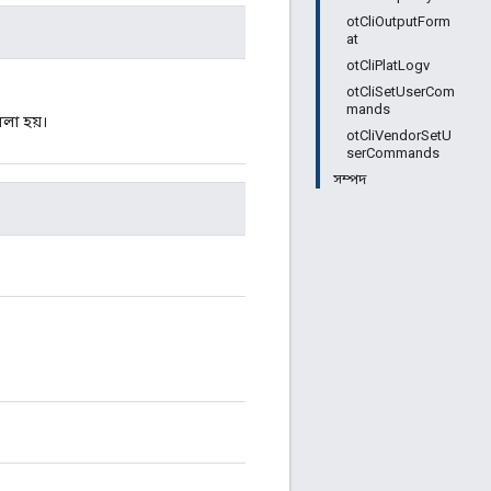
otCliOutputForm
at
otCliPlatLogv
otCliSetUserCom
mands
লা হয়।
otCliVendorSetU
serCommands
সম্পদ