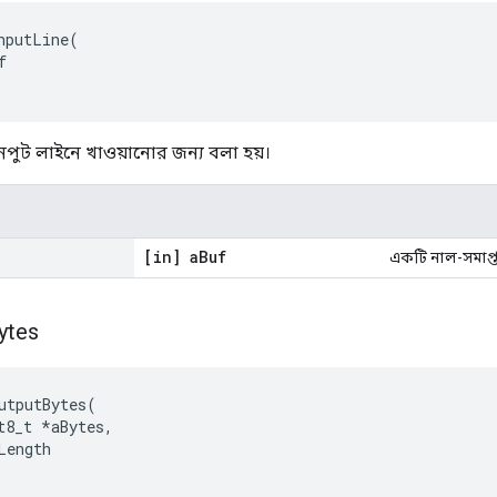
nputLine
(
f
ুট লাইনে খাওয়ানোর জন্য বলা হয়।
[in] a
Buf
একটি নাল-সমাপ্ত স
ytes
utputBytes
(
t8_t 
*
aBytes
,
Length