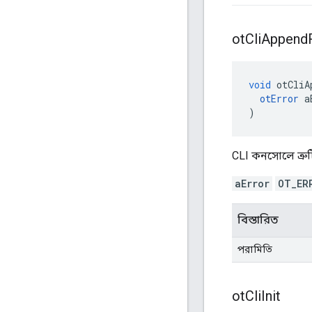
ot
Cli
Append
void
 otCliA
otError
 a
)
CLI কনসোলে ত্রু
aError
OT_ER
বিস্তারিত
পরামিতি
ot
Cli
Init