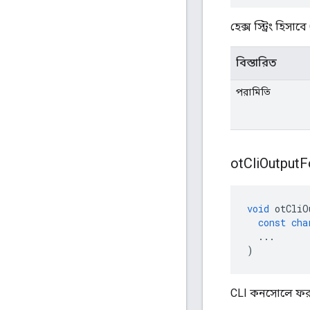
হেক্স স্ট্রিং হি
বিস্তারিত
পরামিতি
ot
Cli
Output
F
void
 otCliO
const
cha
...
)
CLI কনসোলে ফরম্য