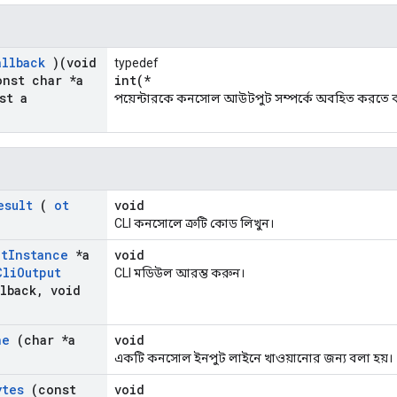
allback
)(void
typedef
nst char *a
int(*
st a
পয়েন্টারকে কনসোল আউটপুট সম্পর্কে অবহিত করতে ব
esult
(
ot
void
CLI কনসোলে ত্রুটি কোড লিখুন।
ot
Instance
*a
void
Cli
Output
CLI মডিউল আরম্ভ করুন।
lback
,
void
ne
(char *a
void
একটি কনসোল ইনপুট লাইনে খাওয়ানোর জন্য বলা হয়।
ytes
(const
void