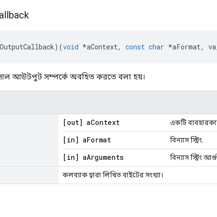
allback
OutputCallback
)(
void
*
aContext
,
const
char
*
aFormat
,
 va
সোল আউটপুট সম্পর্কে অবহিত করতে বলা হয়।
[out] a
Context
একটি ব্যবহারকারী 
[in] a
Format
বিন্যাস স্ট্রিং.
[in] a
Arguments
বিন্যাস স্ট্রিং আর্গ
কলব্যাক দ্বারা লিখিত বাইটের সংখ্যা।