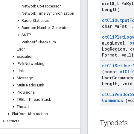
uint8
_
t *a
Byt
Network Co-Processor
Length)
Network Time Synchronization
ot
Cli
Output
F
Radio Statistics
char *a
Fmt
,
.
Random Number Generator
SNTP
ot
Cli
Plat
Log
Verhoeff Checksum
a
Log
Level
,
o
Log
Region
,
co
Error
Format
,
va
_
li
Execution
IPv6 Networking
ot
Cli
Set
User
Link
(const
ot
Cli
User
Commands
Message
Length
,
void
Multi Radio Link
Provisional
ot
Cli
Vendor
S
TREL - Thread Stack
Commands
(vo
Thread
Platform Abstraction
Structs
Typedefs