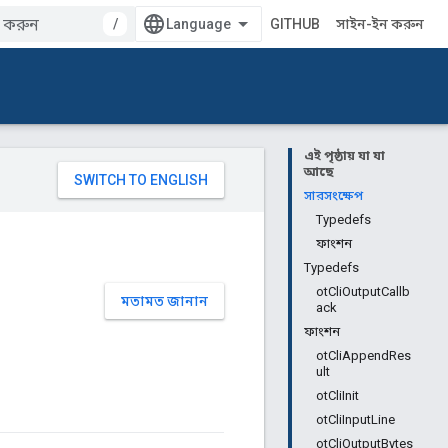
/
GITHUB
সাইন-ইন করুন
এই পৃষ্ঠায় যা যা
আছে
সারসংক্ষেপ
Typedefs
ফাংশন
Typedefs
otCliOutputCallb
মতামত জানান
ack
ফাংশন
otCliAppendRes
ult
otCliInit
otCliInputLine
otCliOutputBytes