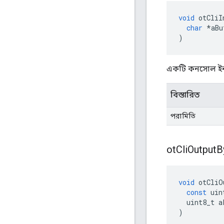
void
 otCliI
char
*
aBu
)
একটি কনসোল ইনপ
বিস্তারিত
পরামিতি
ot
Cli
Output
B
void
 otCliO
const
 uin
  uint8_t a
)