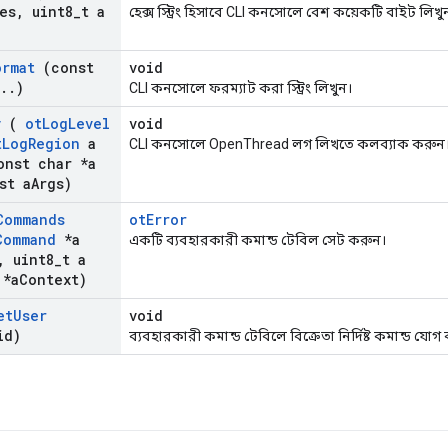
es
,
uint8
_
t a
হেক্স স্ট্রিং হিসাবে CLI কনসোলে বেশ কয়েকটি বাইট লিখু
ormat
(const
void
.
.
)
CLI কনসোলে ফরম্যাট করা স্ট্রিং লিখুন।
v
(
ot
Log
Level
void
t
Log
Region
a
CLI কনসোলে OpenThread লগ লিখতে কলব্যাক করুন
nst char *a
st a
Args)
Commands
otError
Command
*a
একটি ব্যবহারকারী কমান্ড টেবিল সেট করুন।
,
uint8
_
t a
 *a
Context)
et
User
void
id)
ব্যবহারকারী কমান্ড টেবিলে বিক্রেতা নির্দিষ্ট কমান্ড য