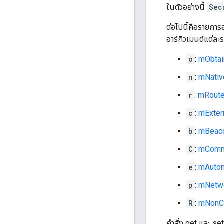
ในตัวอย่างนี้
Sec
ต่อไปนี้คือรายกา
อาร์กิวเมนต์แต่ละ
o
:
mObtai
n
:
mNativ
r
:
mRoute
c
:
mExter
b
:
mBeac
C
:
mComme
e
:
mAuton
p
:
mNetwo
R
:
mNonC
คำสั่ง get และ s