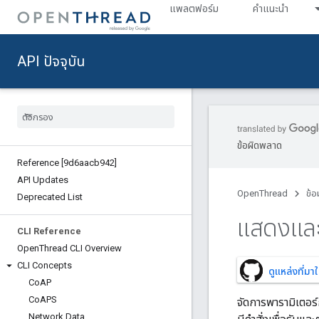
แพลตฟอร์ม
คำแนะนำ
API ปัจจุบัน
ข้อผิดพลาด
Reference [9d6aacb942]
API Updates
OpenThread
ข้อ
Deprecated List
แสดงและ
CLI Reference
Open
Thread CLI Overview
CLI Concepts
ดูแหล่งที่ม
Co
AP
Co
APS
จัดการพารามิเตอร์
Network Data