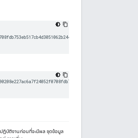
708fdb753eb517cb4d3051062b2442a928d9ea3b947a1618fc4085a0
00208e227ac6a7f24052f0708fdb753eb517cb4d3051062b2442a928
ฏิบัติงานก่อนที่จะมีผล ชุดข้อมูล