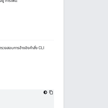
ู่ การเพิ่ม:
ตรวจสอบการอ้างอิงคำสั่ง CLI