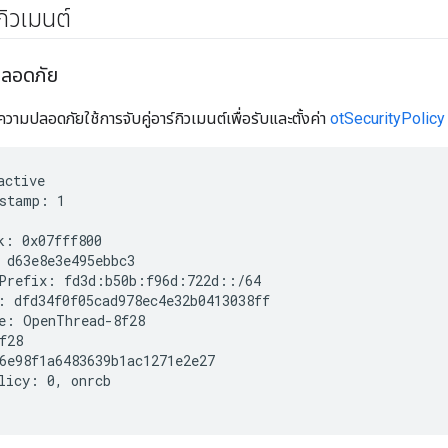
ิวเมนต์
ลอดภัย
ามปลอดภัยใช้การจับคู่อาร์กิวเมนต์เพื่อรับและตั้งค่า
otSecurityPolicy
active
stamp: 1

k: 0x07fff800

 d63e8e3e495ebbc3

Prefix: fd3d:b50b:f96d:722d::/64

: dfd34f0f05cad978ec4e32b0413038ff

e: OpenThread-8f28

f28

6e98f1a6483639b1ac1271e2e27

licy: 0, onrcb
