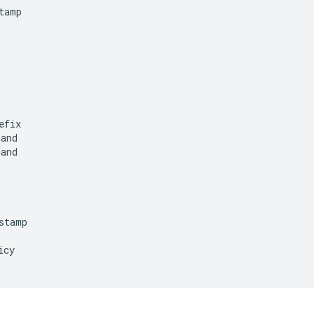
tamp

fix

and

and

stamp

cy
