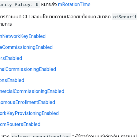
urity Policy: 0
หมายถึง
mRotationTime
รอาร์กิวเมนต์ CLI ของนโยบายความปลอดภัยทั้งหมด สมาชิก
otSecurit
รายการ
nNetworkKeyEnabled
eCommissioningEnabled
rsEnabled
nalCommissioningEnabled
onsEnabled
rcialCommissioningEnabled
omousEnrollmentEnabled
rkKeyProvisioningEnabled
cmRoutersEnabled
et ของ
dataset securitypolicy
จะใช้อาร์กิวเมนต์เดียวกัน การแมป 