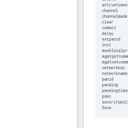
activetimes
channel

channelmask

clear

commit

delay

extpanid

init

meshlocalpre
mgmtgetcomm
mgmtsetcomm
networkkey

networkname

panid

pending

pendingtime
pskc

securitypoli