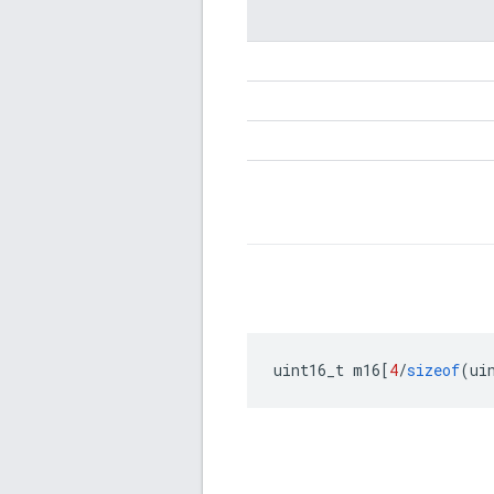
uint16_t m16
[
4
/
sizeof
(
ui