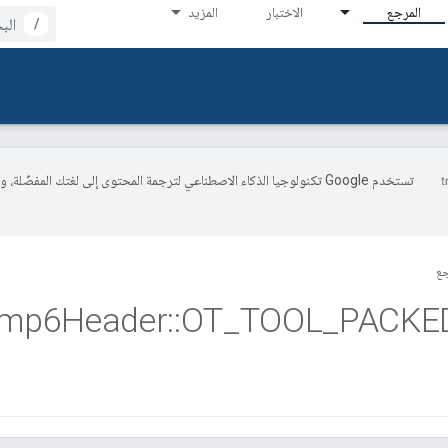
المرجع
الاختبار
المزيد
/
تستخدم Google تكنولوجيا الذكاء الاصطناعي لترجمة المحتوى إلى لغتك المفضّلة، 
جع
cmp6Header
::
OT
_
TOOL
_
PACKE