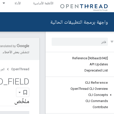
الأنظمة الأساسية
الأدلة
واجهة برمجة التطبيقات الحالية
تتضمّن بعض الأخطاء.
Reference [9d6aacb942]
API Updates
OpenThread
المر
Deprecated List
D
_
FIELD
CLI Reference
Open
Thread CLI Overview
CLI Concepts
ملخّص
CLI Commands
Contribute