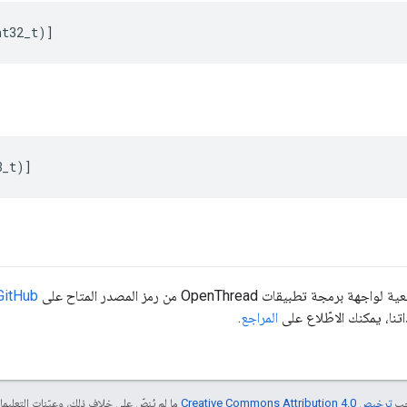
nt32_t
)]
8_t
)]
جة تطبيقات OpenThread من رمز المصدر المتاح على
GitHub
نا، يمكنك الاطّلاع على
المراجع
.
جب
ترخيص Creative Commons Attribution 4.0‏
ما لم يُنصّ على خلاف ذلك، وعيّنات التعلي