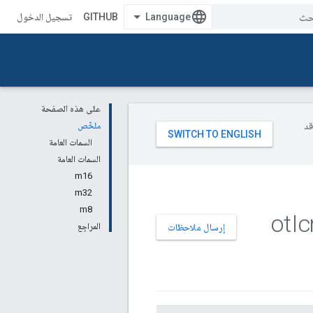
GITHUB
تسجيل الدخول
على هذه الصفحة
وقد
ملخّص
السمات العامة
السمات العامة
m16
m32
m8
ot
I
المراجِع
إرسال ملاحظات