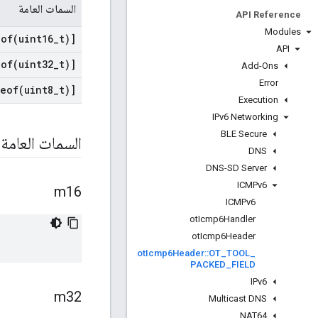
السمات العامة
API Reference
Modules
eof(
uint16
_
t)]
API
eof(
uint32
_
t)]
Add-Ons
Error
zeof(
uint8
_
t)]
Execution
IPv6 Networking
BLE Secure
السمات العامة
DNS
DNS-SD Server
ICMPv6
m16
ICMPv6
ot
Icmp6Handler
ot
Icmp6Header
ot
Icmp6Header
::
OT
_
TOOL
_
PACKED
_
FIELD
IPv6
m32
Multicast DNS
NAT64