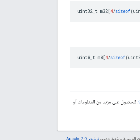
uint32_t m32
[
4
/
sizeof
(
ui
uint8_t m8
[
4
/
sizeof
(
uint
. للحصول على مزيد من المعلومات أو
مات البرمجية مرخّصة بموجب
ترخيص Apache 2.0‏
.