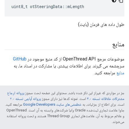
uint8_t otSteeringData
::
mLength
طول داده های فرمان (بایت)
منابع
موضوعات مرجع OpenThread API از کد منبع موجود در
GitHub
سرچشمه می گیرند. برای اطلاعات بیشتر، یا مشارکت در اسناد ما، به
منابع
مراجعه کنید.
جز در مواردی که غیراز این ذکر شده باشد، محتوای این صفحه تحت مجوز
پروانه ارجاع
مشترکات خلاقانه نسخه ۴.۰
است. نمونه کدها نیز دارای مجوز
پروانه آپاچی نسخه ۲.۰
است. برای اطلاع از جزئیات، به
خطمشی‌های سایت Google Developers‏
مراجعه کنید.
جاوا علامت تجاری ثبت‌شده Oracle و/یا شرکت‌های وابسته به آن است. ‫OpenThread
و علائم مربوط به آن، علامت‌های تجاری Thread Group هستند و تحت پروانه استفاده
می‌شوند.