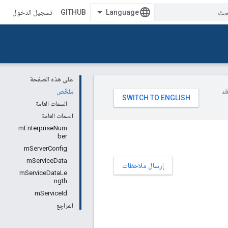
GITHUB
تسجيل الدخول
على هذه الصفحة
وقد
ملخّص
السمات العامة
السمات العامة
mEnterpriseNum
ber
mServerConfig
mServiceData
إرسال ملاحظات
mServiceDataLe
ngth
mServiceId
المراجِع