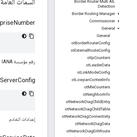
السمات العامة
Border Router Multi AIL
Detection
Border Routing Manager
Commissioner
prise
Number
General
General
ot
Border
Router
Config
ot
External
Route
Config
ot
Ip
Counters
رقم مؤسسة IANA (المنظمة المعنية بأرقام الإنترنت المخصصة).
ot
Leader
Data
ot
Link
Mode
Config
Server
Config
ot
Lowpan
Context
Info
ot
Mle
Counters
ot
Neighbor
Info
ot
Network
Diag
Child
Entry
ot
Network
Diag
Child
Table
ot
Network
Diag
Connectivity
إعدادات الخادم.
ot
Network
Diag
Data
ot
Network
Diag
Enh
Route