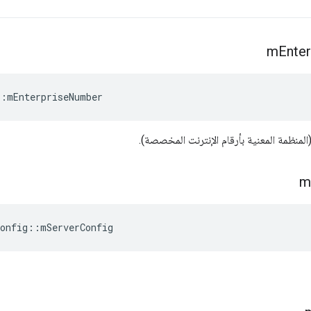
m
Enter
::
mEnterpriseNumber
m
onfig
::
mServerConfig