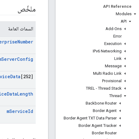
API Reference
ملخّص
Modules
API
السمات العامة
Add-Ons
Error
erprise
Number
Execution
IPv6 Networking
Link
m
Server
Config
Message
Multi Radio Link
vice
Data
[252]
Provisional
TREL - Thread Stack
ice
Data
Length
Thread
Backbone Router
Border Agent
m
Service
Id
Border Agent TXT Data Parser
Border Agent Tracker
Border Router