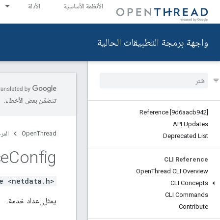
الأنظمة الأساسية
الأدلة
واجهة برمجة التطبيقات الحالية
تتضمّن بعض الأخطاء.
Reference [9d6aacb942]
API Updates
OpenThread
المر
Deprecated List
ce
Config
CLI Reference
Open
Thread CLI Overview
e <netdata.h>
CLI Concepts
CLI Commands
يمثل إعداد خدمة.
Contribute