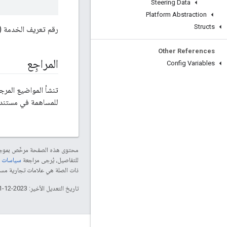
Steering Data
Platform Abstraction
Structs
رقم تعريف الخدمة (عن
Other References
المراجِع
Config Variables
تنشأ المواضيع المرجعية لواجهة برم
للمساهمة في مستندات
محتوى هذه الصفحة مرخّص بمو
للتفاصيل، يُرجى مراجعة
سياسات موقع le Developers
ذات الصلة هي علامات تجارية مسجّلة تابعة لشركة Thread Group
تاريخ التعديل الأخير: 2023-12-01 (حسب التوقيت العالمي المتفَّق عليه)