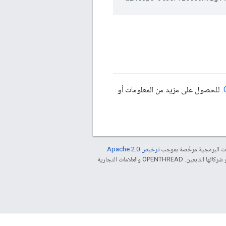
. للحصول على مزيد من المعلومات أو
مات البرمجية مرخّصة بموجب
ترخيص Apache 2.0‏
.
. إنّ Java هي علامة تجارية مسجَّلة لشركة Oracle و/أو شركائها التابعين. ‫OPENTHREAD والعلامات التجارية