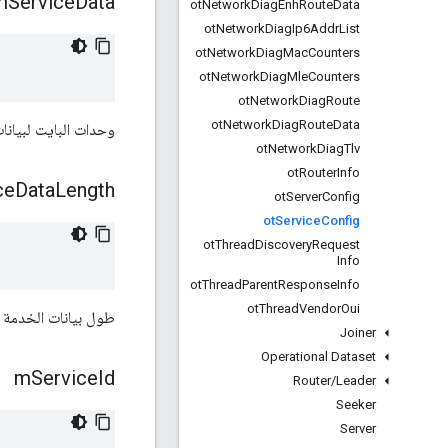
m
Service
Data
ot
Network
Diag
Enh
Route
Data
ot
Network
Diag
Ip6Addr
List
ot
Network
Diag
Mac
Counters
ot
Network
Diag
Mle
Counters
ot
Network
Diag
Route
ot
Network
Diag
Route
Data
وحدات البايت لبيانا
ot
Network
Diag
Tlv
ot
Router
Info
ce
Data
Length
ot
Server
Config
ot
Service
Config
ot
Thread
Discovery
Request
Info
ot
Thread
Parent
Response
Info
ot
Thread
Vendor
Oui
طول بيانات الخدمة
Joiner
Operational Dataset
m
Service
Id
Router
/
Leader
Seeker
Server