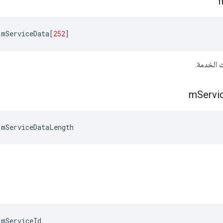
:
mServiceData
[
252
]
ت الخدمة.
m
Servi
:
mServiceDataLength
:
mServiceId