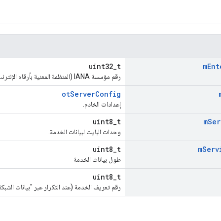
uint32_t
m
Ent
رقم مؤسسة IANA (المنظمة المعنية بأرقام الإنترنت المخصصة).
otServerConfig
إعدادات الخادم.
uint8_t
m
Ser
وحدات البايت لبيانات الخدمة.
uint8_t
m
Serv
طول بيانات الخدمة
uint8_t
رقم تعريف الخدمة (عند التكرار عبر "بيانات الشبكة