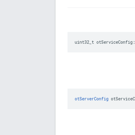
uint32_t otServiceConfig
otServerConfig
 otServiceC