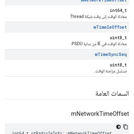
int64_t
معادلة الوقت إلى وقت شبكة Thread
m
Time
Ie
Offset
uint8_t
معادلة الوقت في IE من بداية PSDU.
m
Time
Sync
Seq
uint8_t
تسلسل مزامنة الوقت.
السمات العامة
m
Network
Time
Offset
int64_t otRadioIeInfo
::
mNetworkTimeOffset