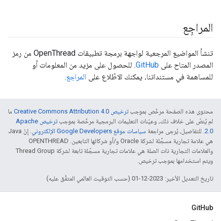
المراجِع
تنشأ المواضيع المرجعية لواجهة برمجة تطبيقات OpenThread من رمز
المصدر المتاح على
GitHub
. للحصول على مزيد من المعلومات أو
للمساهمة في مستنداتنا، يمكنك الاطّلاع على
المراجع
.
محتوى هذه الصفحة مرخّص بموجب
ترخيص Creative Commons Attribution 4.0‏
ما
لم يُنصّ على خلاف ذلك، وعيّنات التعليمات البرمجية مرخّصة بموجب
ترخيص Apache
2.0‏
. للتفاصيل، يُرجى مراجعة
سياسات موقع Google Developers الإلكتروني
. إنّ Java
هي علامة تجارية مسجَّلة لشركة Oracle و/أو شركائها التابعين. ‫OPENTHREAD
والعلامات التجارية ذات الصلة هي علامات تجارية مسجّلة تابعة لشركة Thread Group
ويتم استخدامها بموجب ترخيص.
تاريخ التعديل الأخير: 2023-12-01 (حسب التوقيت العالمي المتفَّق عليه)
GitHub