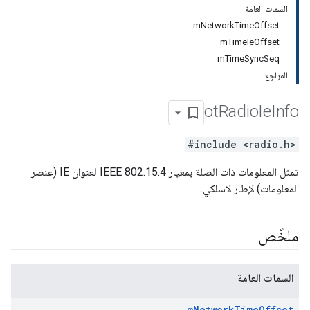
السمات العامة
mNetworkTimeOffset
mTimeIeOffset
mTimeSyncSeq
المراجِع
ot
Radio
Ie
Info
#include <radio.h>
تمثل المعلومات ذات الصلة بمعيار IEEE 802.15.4 لعنوان IE (عنصر
المعلومات) لإطار لاسلكي.
ملخّص
السمات العامة
m
Network
Time
Offset