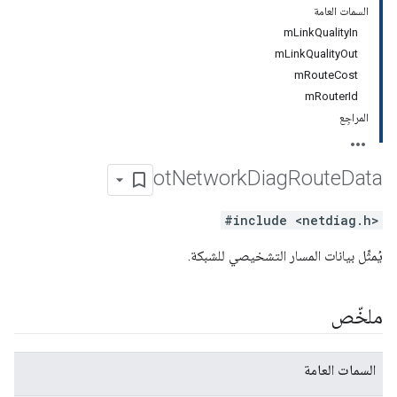
السمات العامة
mLinkQualityIn
mLinkQualityOut
mRouteCost
mRouterId
المراجِع
ot
Network
Diag
Route
Data
#include <netdiag.h>
يُمثِّل بيانات المسار التشخيصي للشبكة.
ملخّص
السمات العامة