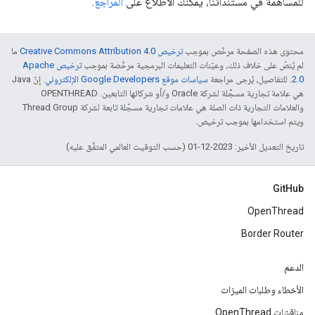
للمساهمة في مستنداتنا، يمكنك الاطّلاع على
المراجع
.
محتوى هذه الصفحة مرخّص بموجب
ترخيص Creative Commons Attribution 4.0‏
ما
لم يُنصّ على خلاف ذلك، وعيّنات التعليمات البرمجية مرخّصة بموجب
ترخيص Apache
2.0‏
. للتفاصيل، يُرجى مراجعة
سياسات موقع Google Developers الإلكتروني
. إنّ Java
هي علامة تجارية مسجَّلة لشركة Oracle و/أو شركائها التابعين. ‫OPENTHREAD
والعلامات التجارية ذات الصلة هي علامات تجارية مسجّلة تابعة لشركة Thread Group
ويتم استخدامها بموجب ترخيص.
تاريخ التعديل الأخير: 2023-12-01 (حسب التوقيت العالمي المتفَّق عليه)
GitHub
OpenThread
Border Router
الدعم
الأخطاء وطلبات الميزات
مناقشات OpenThread