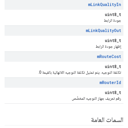
m
Link
Quality
In
uint8_t
جودة الرابط
m
Link
Quality
Out
uint8_t
إظهار جودة الرابط
m
Route
Cost
uint8_t
تكلفة التوجيه. يتم تمثيل تكلفة التوجيه اللانهائية بالقيمة 0.
m
Router
Id
uint8_t
رقم تعريف جهاز التوجيه المخصَّص
السمات العامة