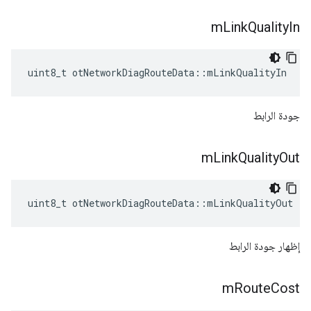
m
Link
Quality
In
uint8_t otNetworkDiagRouteData
::
mLinkQualityIn
جودة الرابط
m
Link
Quality
Out
uint8_t otNetworkDiagRouteData
::
mLinkQualityOut
إظهار جودة الرابط
m
Route
Cost