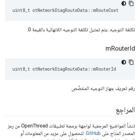
uint8_t otNetworkDiagRouteData
::
mRouteCost
تكلفة التوجيه. يتم تمثيل تكلفة التوجيه اللانهائية بالقيمة 0.
m
Router
Id
uint8_t otNetworkDiagRouteData
::
mRouterId
رقم تعريف جهاز التوجيه المخصَّص
المراجِع
تنشأ المواضيع المرجعية لواجهة برمجة تطبيقات OpenThread من رمز
المصدر المتاح على
GitHub
. للحصول على مزيد من المعلومات أو