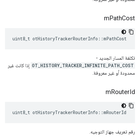
m
Path
Cost
uint8_t otHistoryTrackerRouterInfo
::
mPathCost
تكلفة المسار الجديد -
OT_HISTORY_TRACKER_INFINITE_PATH_COST
إذا كانت غير
محدودة أو غير معروفة.
m
Router
Id
uint8_t otHistoryTrackerRouterInfo
::
mRouterId
رقم تعريف جهاز التوجيه.