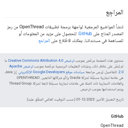
المراجِع
تنشأ المواضيع المرجعية لواجهة برمجة تطبيقات OpenThread من رمز
المصدر المتاح على
GitHub
. للحصول على مزيد من المعلومات أو
للمساهمة في مستنداتنا، يمكنك الاطّلاع على
المراجع
.
محتوى هذه الصفحة مرخّص بموجب
ترخيص Creative Commons Attribution 4.0‏
ما
لم يُنصّ على خلاف ذلك، وعيّنات التعليمات البرمجية مرخّصة بموجب
ترخيص Apache
2.0‏
. للتفاصيل، يُرجى مراجعة
سياسات موقع Google Developers الإلكتروني
. إنّ Java
هي علامة تجارية مسجَّلة لشركة Oracle و/أو شركائها التابعين. ‫OPENTHREAD
والعلامات التجارية ذات الصلة هي علامات تجارية مسجّلة تابعة لشركة Thread Group
ويتم استخدامها بموجب ترخيص.
تاريخ التعديل الأخير: 2023-12-01 (حسب التوقيت العالمي المتفَّق عليه)
GitHub
OpenThread