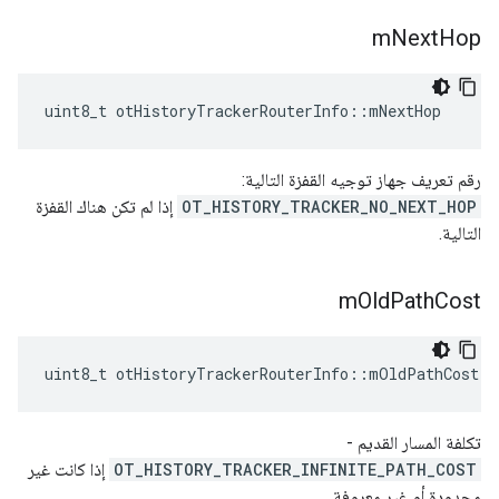
m
Next
Hop
uint8_t otHistoryTrackerRouterInfo
::
mNextHop
رقم تعريف جهاز توجيه القفزة التالية:
OT_HISTORY_TRACKER_NO_NEXT_HOP
إذا لم تكن هناك القفزة
التالية.
m
Old
Path
Cost
uint8_t otHistoryTrackerRouterInfo
::
mOldPathCost
تكلفة المسار القديم -
OT_HISTORY_TRACKER_INFINITE_PATH_COST
إذا كانت غير
محدودة أو غير معروفة.