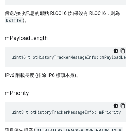
傳送/接收訊息的鄰點 RLOC16 (如果沒有 RLOC16，則為
0xfffe
)。
m
Payload
Length
uint16_t otHistoryTrackerMessageInfo
::
mPayloadLeng
IPv6 酬載長度 (排除 IP6 標頭本身)。
m
Priority
uint8_t otHistoryTrackerMessageInfo
::
mPriority
訊息優先順序 (
OT_HISTORY_TRACKER_MSG_PRIORITY_*