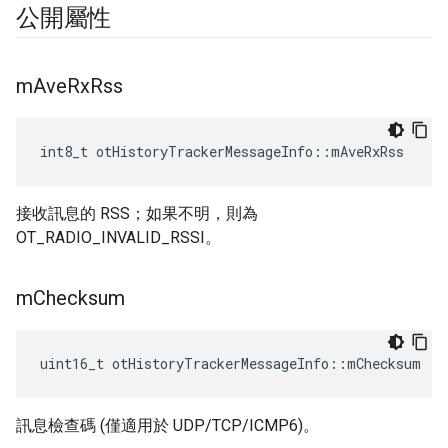
公開屬性
m
Ave
Rx
Rss
int8_t otHistoryTrackerMessageInfo
::
mAveRxRss
接收訊息的 RSS；如果不明，則為
OT_RADIO_INVALID_RSSI。
m
Checksum
uint16_t otHistoryTrackerMessageInfo
::
mChecksum
訊息檢查碼 (僅適用於 UDP/TCP/ICMP6)。