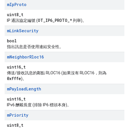
m
Ip
Proto
uint8_t
OT_IP6_PROTO_*
IP 通訊協定編號 (
列舉)。
m
Link
Security
bool
指出訊息是否使用連結安全性。
m
Neighbor
Rloc16
uint16_t
傳送/接收訊息的鄰點 RLOC16 (如果沒有 RLOC16，則為
0xfffe
)。
m
Payload
Length
uint16_t
IPv6 酬載長度 (排除 IP6 標頭本身)。
m
Priority
uint8_t