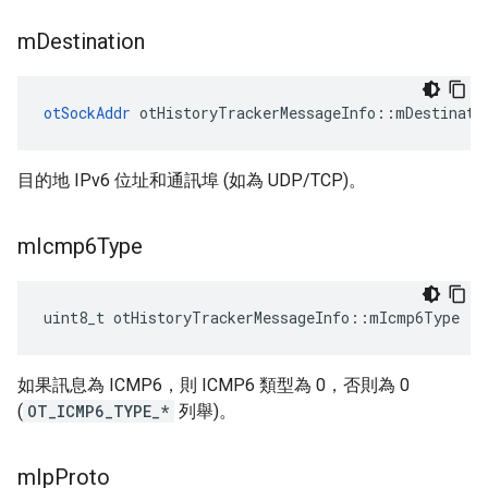
m
Destination
otSockAddr
 otHistoryTrackerMessageInfo
::
mDestinati
目的地 IPv6 位址和通訊埠 (如為 UDP/TCP)。
m
Icmp6Type
uint8_t otHistoryTrackerMessageInfo
::
mIcmp6Type
如果訊息為 ICMP6，則 ICMP6 類型為 0，否則為 0
(
OT_ICMP6_TYPE_*
列舉)。
m
Ip
Proto