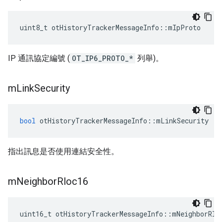
uint8_t otHistoryTrackerMessageInfo
::
mIpProto
IP 通訊協定編號 (
OT_IP6_PROTO_*
列舉)。
m
Link
Security
bool
 otHistoryTrackerMessageInfo
::
mLinkSecurity
指出訊息是否使用連結安全性。
m
Neighbor
Rloc16
uint16_t otHistoryTrackerMessageInfo
::
mNeighborRlo