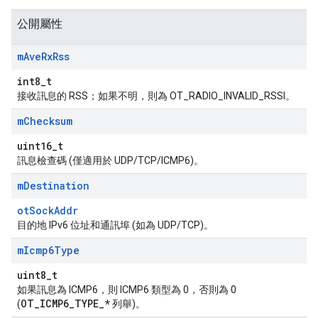
公開屬性
m
Ave
Rx
Rss
int8_t
接收訊息的 RSS；如果不明，則為 OT_RADIO_INVALID_RSSI。
m
Checksum
uint16_t
訊息檢查碼 (僅適用於 UDP/TCP/ICMP6)。
m
Destination
otSockAddr
目的地 IPv6 位址和通訊埠 (如為 UDP/TCP)。
m
Icmp6Type
uint8_t
如果訊息為 ICMP6，則 ICMP6 類型為 0，否則為 0
OT_ICMP6_TYPE_*
(
列舉)。