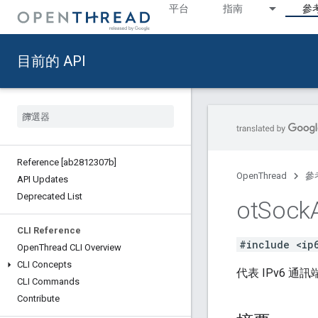
平台
指南
參
目前的 API
Reference [ab2812307b]
OpenThread
參
API Updates
Deprecated List
ot
Sock
CLI Reference
#include <ip
Open
Thread CLI Overview
CLI Concepts
代表 IPv6 通
CLI Commands
Contribute