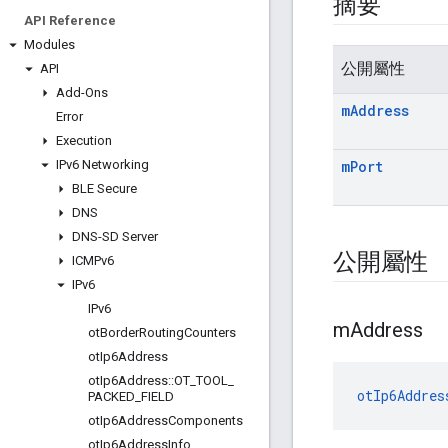
摘要
API Reference
Modules
公開屬性
API
Add-Ons
m
Address
Error
Execution
IPv6 Networking
m
Port
BLE Secure
DNS
DNS-SD Server
公開屬性
ICMPv6
IPv6
IPv6
m
Address
ot
Border
Routing
Counters
ot
Ip6Address
ot
Ip6Address
::
OT
_
TOOL
_
otIp6Addres
PACKED
_
FIELD
ot
Ip6Address
Components
ot
Ip6Address
Info