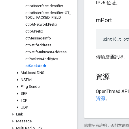
IPv6 位址。
ot
Ip6Interface
Identifier
ot
Ip6Interface
Identifier
::
OT
_
TOOL
_
PACKED
_
FIELD
m
Port
ot
Ip6Network
Prefix
ot
Ip6Prefix
ot
Message
Info
uint16_t ot
ot
Netif
Address
ot
Netif
Multicast
Address
傳輸層通訊埠。
ot
Packets
And
Bytes
ot
Sock
Addr
Multicast DNS
資源
NAT64
Ping Sender
OpenThrea
SRP
資源
。
TCP
UDP
Link
Message
除非另有註明，否則本網
Multi Radio Link