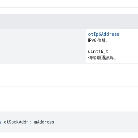
otIp6Address
IPv6 位址。
uint16_t
傳輸層通訊埠。
s
 otSockAddr
::
mAddress