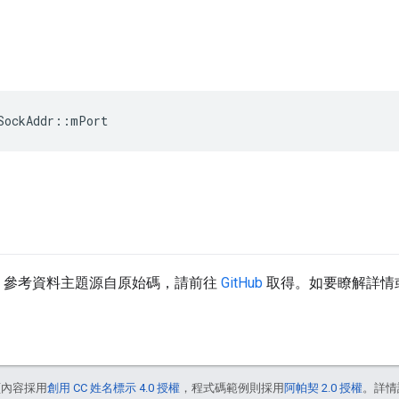
SockAddr
::
mPort
d API 參考資料主題源自原始碼，請前往
GitHub
取得。如要瞭解詳情
頁內容採用
創用 CC 姓名標示 4.0 授權
，程式碼範例則採用
阿帕契 2.0 授權
。詳情