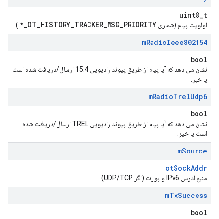
uint8_t
OT_HISTORY_TRACKER_MSG_PRIORITY_*
اولویت پیام (شماری
).
m
Radio
Ieee802154
bool
نشان می دهد که آیا پیام از طریق پیوند رادیویی 15.4 ارسال/دریافت شده است
یا خیر.
m
Radio
Trel
Udp6
bool
نشان می دهد که آیا پیام از طریق پیوند رادیویی TREL ارسال/دریافت شده
است یا خیر.
m
Source
otSockAddr
منبع آدرس IPv6 و پورت (اگر UDP/TCP)
m
Tx
Success
bool