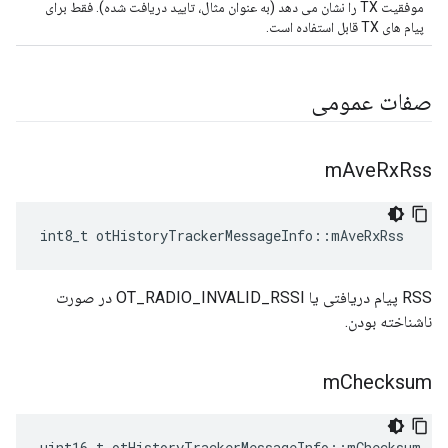
موفقیت TX را نشان می دهد (به عنوان مثال، تایید دریافت شده). فقط برای
پیام های TX قابل استفاده است.
صفات عمومی
m
Ave
Rx
Rss
int8_t otHistoryTrackerMessageInfo
::
mAveRxRss
RSS پیام دریافتی یا OT_RADIO_INVALID_RSSI در صورت
ناشناخته بودن.
m
Checksum
uint16_t otHistoryTrackerMessageInfo
::
mChecksum