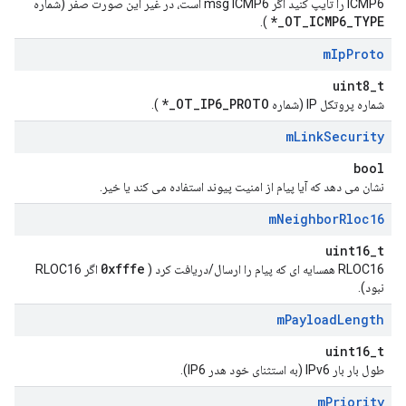
ICMP6 را تایپ کنید اگر msg ICMP6 است، در غیر این صورت صفر (شماره
OT_ICMP6_TYPE_*
).
m
Ip
Proto
uint8_t
OT_IP6_PROTO_*
شماره پروتکل IP (شماره
).
m
Link
Security
bool
نشان می دهد که آیا پیام از امنیت پیوند استفاده می کند یا خیر.
m
Neighbor
Rloc16
uint16_t
0xfffe
RLOC16 همسایه ای که پیام را ارسال/دریافت کرد (
اگر RLOC16
نبود).
m
Payload
Length
uint16_t
طول بار بار IPv6 (به استثنای خود هدر IP6).
m
Priority