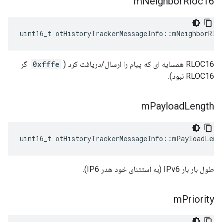
m
Neighbor
Rloc16
uint16_t otHistoryTrackerMessageInfo
::
mNeighborRlo
RLOC16 همسایه ای که پیام را ارسال/دریافت کرد (
0xfffe
اگر
RLOC16 نبود).
m
Payload
Length
uint16_t otHistoryTrackerMessageInfo
::
mPayloadLeng
طول بار بار IPv6 (به استثنای خود هدر IP6).
m
Priority