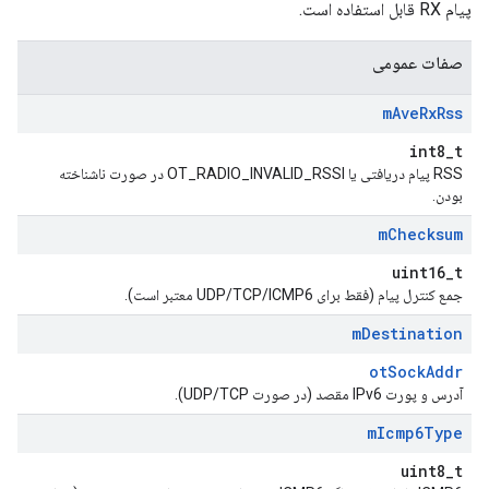
پیام RX قابل استفاده است.
صفات عمومی
m
Ave
Rx
Rss
int8_t
RSS پیام دریافتی یا OT_RADIO_INVALID_RSSI در صورت ناشناخته
بودن.
m
Checksum
uint16_t
جمع کنترل پیام (فقط برای UDP/TCP/ICMP6 معتبر است).
m
Destination
otSockAddr
آدرس و پورت IPv6 مقصد (در صورت UDP/TCP).
m
Icmp6Type
uint8_t