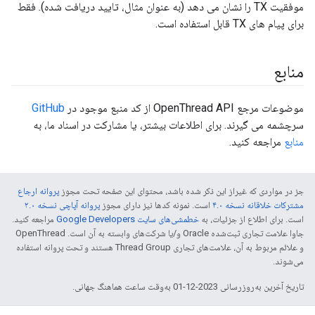
موفقیت TX را نشان می دهد (به عنوان مثال، تایید دریافت شده). فقط
برای پیام های TX قابل استفاده است.
منابع
موضوعات مرجع OpenThread API از کد منبع موجود در
GitHub
سرچشمه می گیرند. برای اطلاعات بیشتر، یا مشارکت در اسناد ما، به
منابع
مراجعه کنید.
جز در مواردی که غیراز این ذکر شده باشد، محتوای این صفحه تحت مجوز
پروانه ارجاع
مشترکات خلاقانه نسخه ۴.۰
است. نمونه کدها نیز دارای مجوز
پروانه آپاچی نسخه ۲.۰
است. برای اطلاع از جزئیات، به
خطمشی‌های سایت Google Developers‏
مراجعه کنید.
جاوا علامت تجاری ثبت‌شده Oracle و/یا شرکت‌های وابسته به آن است. ‫OpenThread
و علائم مربوط به آن، علامت‌های تجاری Thread Group هستند و تحت پروانه استفاده
می‌شوند.
تاریخ آخرین به‌روزرسانی 2023-12-01 به‌وقت ساعت هماهنگ جهانی.