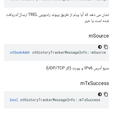
نشان می دهد که آیا پیام از طریق پیوند رادیویی TREL ارسال/دریافت
شده است یا خیر.
m
Source
otSockAddr
 otHistoryTrackerMessageInfo
::
mSource
منبع آدرس IPv6 و پورت (اگر UDP/TCP)
m
Tx
Success
bool
 otHistoryTrackerMessageInfo
::
mTxSuccess