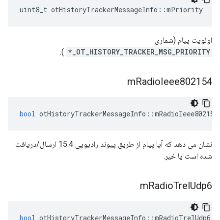
uint8_t otHistoryTrackerMessageInfo
::
mPriority
اولویت پیام (شماری
).
OT_HISTORY_TRACKER_MSG_PRIORITY_*
m
Radio
Ieee802154
bool
 otHistoryTrackerMessageInfo
::
mRadioIeee802154
نشان می دهد که آیا پیام از طریق پیوند رادیویی 15.4 ارسال/دریافت
شده است یا خیر.
m
Radio
Trel
Udp6
bool
 otHistoryTrackerMessageInfo
::
mRadioTrelUdp6