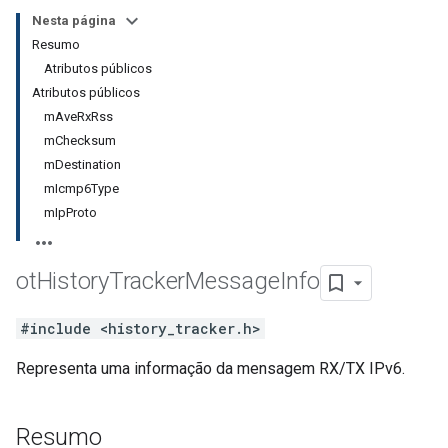
Nesta página
Resumo
Atributos públicos
Atributos públicos
mAveRxRss
mChecksum
mDestination
mIcmp6Type
mIpProto
ot
History
Tracker
Message
Info
#include <history_tracker.h>
Representa uma informação da mensagem RX/TX IPv6.
Resumo