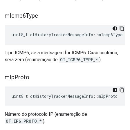
m
Icmp6Type
uint8_t otHistoryTrackerMessageInfo
::
mIcmp6Type
Tipo ICMP6, se a mensagem for ICMP6. Caso contrário,
será zero (enumeração de
OT_ICMP6_TYPE_*
).
m
Ip
Proto
uint8_t otHistoryTrackerMessageInfo
::
mIpProto
Número do protocolo IP (enumeração de
OT_IP6_PROTO_*
).