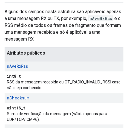
Alguns dos campos nesta estrutura são aplicáveis apenas
a uma mensagem RX ou TX, por exemplo,
mAveRxRss
é o
RSS médio de todos os frames de fragmento que formam
uma mensagem recebida e só é aplicável a uma
mensagem RX.
Atributos públicos
m
Ave
Rx
Rss
int8_t
RSS da mensagem recebida ou OT_RADIO_INVALID_RSSI caso
não seja conhecido.
m
Checksum
uint16_t
Soma de verificação da mensagem (válida apenas para
UDP/TCP/ICMP6).