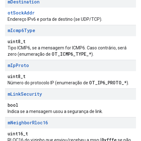
m
Destination
otSockAddr
Endereço IPv6 e porta de destino (se UDP/TCP).
m
Icmp6Type
uint8_t
Tipo ICMP6, se a mensagem for ICMP6. Caso contrário, será
OT_ICMP6_TYPE_*
zero (enumeração de
).
m
Ip
Proto
uint8_t
OT_IP6_PROTO_*
Número do protocolo IP (enumeração de
).
m
Link
Security
bool
Indica se a mensagem usou a segurança de link.
m
Neighbor
Rloc16
uint16_t
0xfffe
RLOC16 do vizinho que enviou/recebeu a msg (
se não