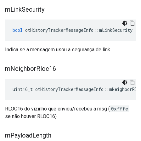
m
Link
Security
bool
 otHistoryTrackerMessageInfo
::
mLinkSecurity
Indica se a mensagem usou a segurança de link.
m
Neighbor
Rloc16
uint16_t otHistoryTrackerMessageInfo
::
mNeighborRlo
RLOC16 do vizinho que enviou/recebeu a msg (
0xfffe
se não houver RLOC16).
m
Payload
Length