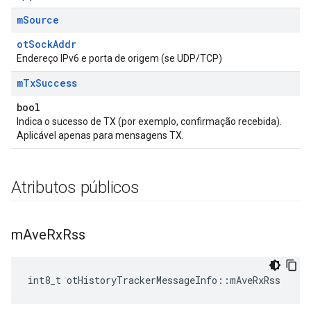
m
Source
otSockAddr
Endereço IPv6 e porta de origem (se UDP/TCP)
m
Tx
Success
bool
Indica o sucesso de TX (por exemplo, confirmação recebida).
Aplicável apenas para mensagens TX.
Atributos públicos
m
Ave
Rx
Rss
int8_t otHistoryTrackerMessageInfo
::
mAveRxRss