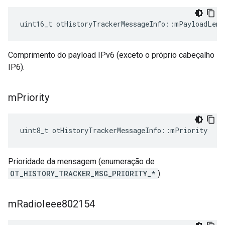
uint16_t otHistoryTrackerMessageInfo
::
mPayloadLeng
Comprimento do payload IPv6 (exceto o próprio cabeçalho
IP6).
m
Priority
uint8_t otHistoryTrackerMessageInfo
::
mPriority
Prioridade da mensagem (enumeração de
OT_HISTORY_TRACKER_MSG_PRIORITY_*
).
m
Radio
Ieee802154