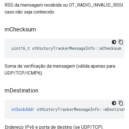
RSS da mensagem recebida ou OT_RADIO_INVALID_RSSI
caso não seja conhecido.
m
Checksum
uint16_t otHistoryTrackerMessageInfo
::
mChecksum
Soma de verificação da mensagem (válida apenas para
UDP/TCP/ICMP6).
m
Destination
otSockAddr
 otHistoryTrackerMessageInfo
::
mDestinati
Endereço IPv6 e porta de destino (se UDP/TCP).