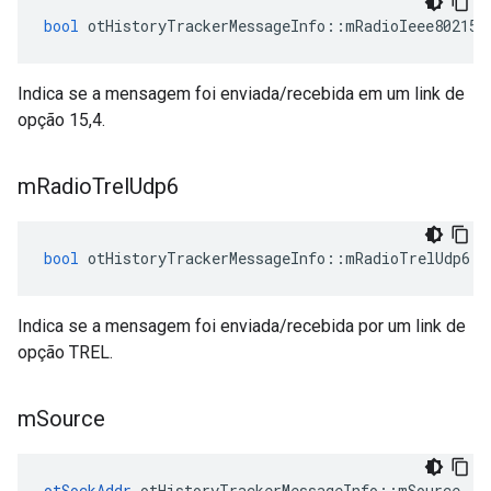
bool
 otHistoryTrackerMessageInfo
::
mRadioIeee802154
Indica se a mensagem foi enviada/recebida em um link de
opção 15,4.
m
Radio
Trel
Udp6
bool
 otHistoryTrackerMessageInfo
::
mRadioTrelUdp6
Indica se a mensagem foi enviada/recebida por um link de
opção TREL.
m
Source
otSockAddr
 otHistoryTrackerMessageInfo
::
mSource