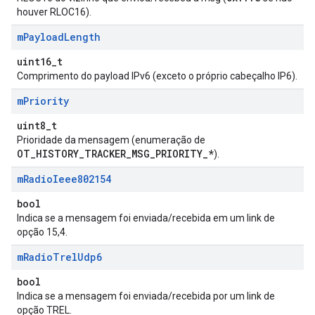
houver RLOC16).
m
Payload
Length
uint16_t
Comprimento do payload IPv6 (exceto o próprio cabeçalho IP6).
m
Priority
uint8_t
Prioridade da mensagem (enumeração de
OT_HISTORY_TRACKER_MSG_PRIORITY_*
).
m
Radio
Ieee802154
bool
Indica se a mensagem foi enviada/recebida em um link de
opção 15,4.
m
Radio
Trel
Udp6
bool
Indica se a mensagem foi enviada/recebida por um link de
opção TREL.