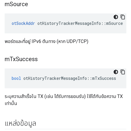
m
Source
otSockAddr
 otHistoryTrackerMessageInfo
::
mSource
พอร์ตและที่อยู่ IPv6 ต้นทาง (หาก UDP/TCP)
m
Tx
Success
bool
 otHistoryTrackerMessageInfo
::
mTxSuccess
ระบุความสำเร็จใน TX (เช่น ได้รับการยอมรับ) ใช้ได้กับข้อความ TX
เท่านั้น
แหล่งข้อมูล