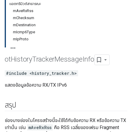
แอตทริบิวต์สาธารณะ
mAveRxRss
mChecksum
mDestination
mIcmp6Type
mIpProto
ot
History
Tracker
Message
Info
#include <history_tracker.h>
แสดงข้อมูลข้อความ RX/TX IPv6
สรุป
ช่องบางช่องในโครงสร้างนี้จะใช้ได้กับข้อความ RX หรือข้อความ TX
เท่านั้น เช่น
mAveRxRss
คือ RSS เฉลี่ยของเฟรม Fragment