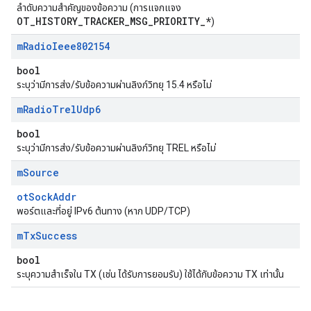
ลำดับความสำคัญของข้อความ (การแจกแจง
OT_HISTORY_TRACKER_MSG_PRIORITY_*
)
m
Radio
Ieee802154
bool
ระบุว่ามีการส่ง/รับข้อความผ่านลิงก์วิทยุ 15.4 หรือไม่
m
Radio
Trel
Udp6
bool
ระบุว่ามีการส่ง/รับข้อความผ่านลิงก์วิทยุ TREL หรือไม่
m
Source
otSockAddr
พอร์ตและที่อยู่ IPv6 ต้นทาง (หาก UDP/TCP)
m
Tx
Success
bool
ระบุความสำเร็จใน TX (เช่น ได้รับการยอมรับ) ใช้ได้กับข้อความ TX เท่านั้น