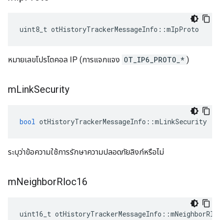
uint8_t otHistoryTrackerMessageInfo
::
mIpProto
หมายเลขโปรโตคอล IP (การแจกแจง
OT_IP6_PROTO_*
)
m
Link
Security
bool
 otHistoryTrackerMessageInfo
::
mLinkSecurity
ระบุว่าข้อความใช้การรักษาความปลอดภัยลิงก์หรือไม่
m
Neighbor
Rloc16
uint16_t otHistoryTrackerMessageInfo
::
mNeighborRlo