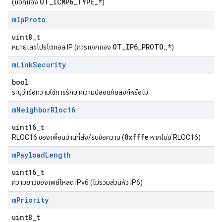
OT_ICMP6_TYPE_*
(แจกแจง
)
m
Ip
Proto
uint8_t
OT_IP6_PROTO_*
หมายเลขโปรโตคอล IP (การแจกแจง
)
m
Link
Security
bool
ระบุว่าข้อความใช้การรักษาความปลอดภัยลิงก์หรือไม่
m
Neighbor
Rloc16
uint16_t
0xfffe
RLOC16 ของเพื่อนบ้านที่ส่ง/รับข้อความ (
หากไม่มี RLOC16)
m
Payload
Length
uint16_t
ความยาวของเพย์โหลด IPv6 (ไม่รวมส่วนหัว IP6)
m
Priority
uint8_t