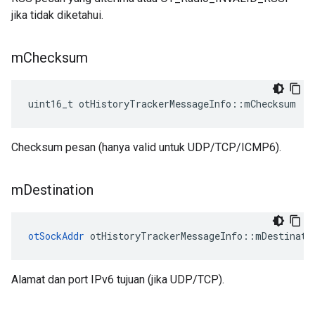
jika tidak diketahui.
m
Checksum
uint16_t otHistoryTrackerMessageInfo
::
mChecksum
Checksum pesan (hanya valid untuk UDP/TCP/ICMP6).
m
Destination
otSockAddr
 otHistoryTrackerMessageInfo
::
mDestinati
Alamat dan port IPv6 tujuan (jika UDP/TCP).