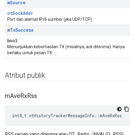
m
Source
otSockAddr
Port dan alamat IPv6 sumber (jika UDP/TCP)
m
Tx
Success
bool
Menunjukkan keberhasilan TX (misalnya, ack diterima). Hanya
berlaku untuk pesan TX.
Atribut publik
m
Ave
Rx
Rss
int8_t otHistoryTrackerMessageInfo
::
mAveRxRss
RSS pesan yang diterima atau OT_Radio_INVALID_RSSI