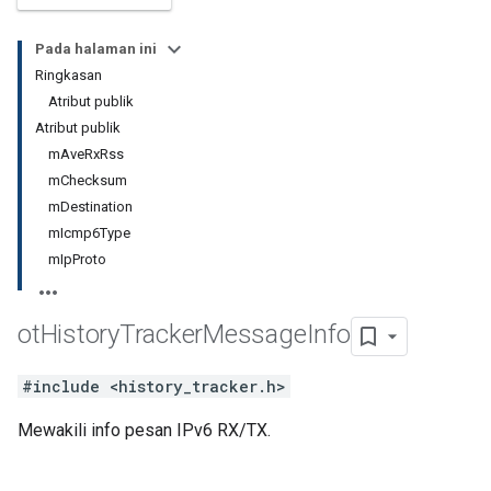
Pada halaman ini
Ringkasan
Atribut publik
Atribut publik
mAveRxRss
mChecksum
mDestination
mIcmp6Type
mIpProto
ot
History
Tracker
Message
Info
#include <history_tracker.h>
Mewakili info pesan IPv6 RX/TX.