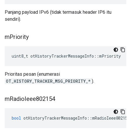
Panjang payload IPv6 (tidak termasuk header IP6 itu
sendiri).
m
Priority
uint8_t otHistoryTrackerMessageInfo
::
mPriority
Prioritas pesan (enumerasi
OT_HISTORY_TRACKER_MSG_PRIORITY_*
).
m
Radio
Ieee802154
bool
 otHistoryTrackerMessageInfo
::
mRadioIeee802154