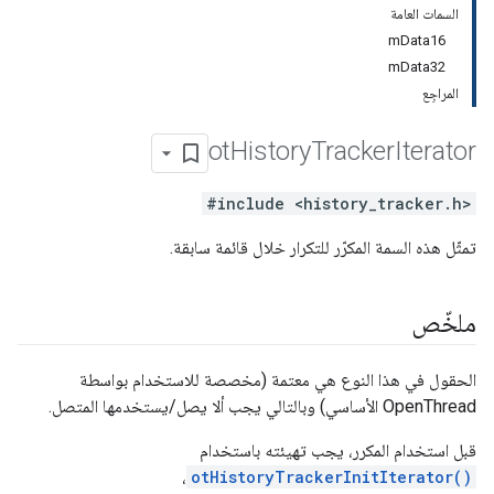
السمات العامة
mData16
mData32
المراجِع
ot
History
Tracker
Iterator
#include <history_tracker.h>
تمثّل هذه السمة المكرّر للتكرار خلال قائمة سابقة.
ملخّص
الحقول في هذا النوع هي معتمة (مخصصة للاستخدام بواسطة
OpenThread الأساسي) وبالتالي يجب ألا يصل/يستخدمها المتصل.
قبل استخدام المكرر، يجب تهيئته باستخدام
،
otHistoryTrackerInitIterator()