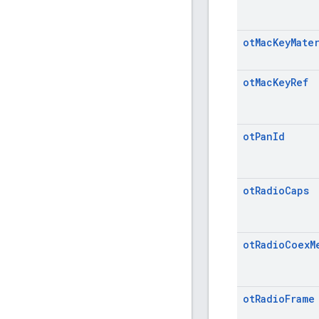
ot
Mac
Key
Mate
ot
Mac
Key
Ref
ot
Pan
Id
ot
Radio
Caps
ot
Radio
Coex
M
ot
Radio
Frame