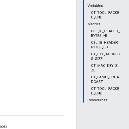
Variables
OT_TOOL_PACKE
D_END
Macros
CSL_IE_HEADER_
BYTES_HI
CSL_IE_HEADER_
BYTES_LO
OT_EXT_ADDRES
S_SIZE
OT_MAC_KEY_SI
ZE
OT_PANID_BROA
DCAST
OT_TOOL_PACKE
D_END
Ressources
nces.