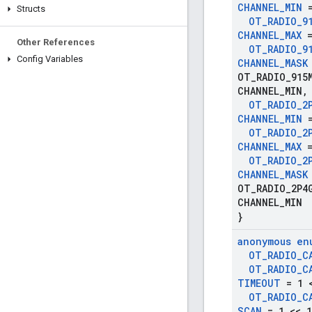
CHANNEL
_
MIN
=
Structs
OT
_
RADIO
_
9
CHANNEL
_
MAX
=
Other References
OT
_
RADIO
_
9
Config Variables
CHANNEL
_
MASK
OT
_
RADIO
_
915
CHANNEL
_
MIN
,
OT
_
RADIO
_
2
CHANNEL
_
MIN
=
OT
_
RADIO
_
2
CHANNEL
_
MAX
=
OT
_
RADIO
_
2
CHANNEL
_
MASK
OT
_
RADIO
_
2P4
CHANNEL
_
MIN
}
anonymous en
OT
_
RADIO
_
C
OT
_
RADIO
_
C
TIMEOUT
= 1 <
OT
_
RADIO
_
C
SCAN
= 1 << 1