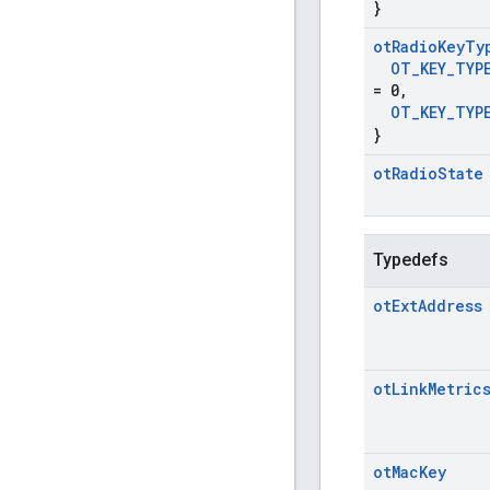
}
ot
Radio
Key
Ty
OT
_
KEY
_
TYP
= 0
,
OT
_
KEY
_
TYP
}
ot
Radio
State
Typedefs
ot
Ext
Address
ot
Link
Metric
ot
Mac
Key