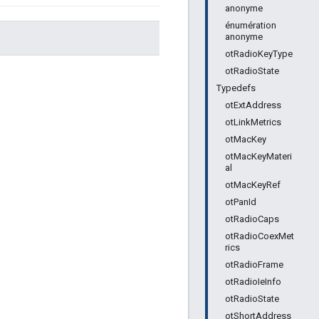
anonyme
énumération
anonyme
otRadioKeyType
otRadioState
Typedefs
otExtAddress
otLinkMetrics
otMacKey
otMacKeyMateri
al
otMacKeyRef
otPanId
otRadioCaps
otRadioCoexMet
rics
otRadioFrame
otRadioIeInfo
otRadioState
otShortAddress