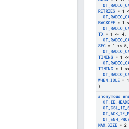
OT
_
RADIO
_
C
RETRIES
= 1 <
OT
_
RADIO
_
C
BACKOFF
= 1 <
OT
_
RADIO
_
C
TX
= 1 << 4
,
OT
_
RADIO
_
C
SEC
= 1 << 5
,
OT
_
RADIO
_
C
TIMING
= 1 <<
OT
_
RADIO
_
C
TIMING
= 1 <<
OT
_
RADIO
_
C
WHEN
_
IDLE
= 1
}
anonymous en
OT
_
IE
_
HEAD
OT
_
CSL
_
IE
_
OT
_
ACK
_
IE
_
OT
_
ENH
_
PRO
MAX
_
SIZE
= 2