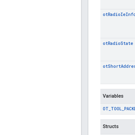
ot
Radio
Ie
Inf
ot
Radio
State
ot
Short
Addre
Variables
OT
_
TOOL
_
PACK
Structs