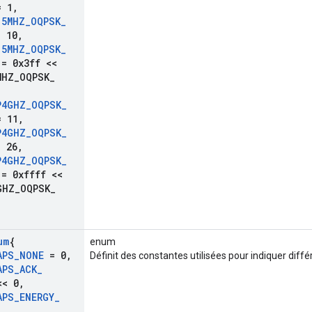
 1
,
15MHZ
_
OQPSK
_
 10
,
15MHZ
_
OQPSK
_
= 0x3ff <<
MHZ
_
OQPSK
_
P4GHZ
_
OQPSK
_
 11
,
P4GHZ
_
OQPSK
_
 26
,
P4GHZ
_
OQPSK
_
= 0xffff <<
GHZ
_
OQPSK
_
um
{
enum
APS
_
NONE
= 0
,
Définit des constantes utilisées pour indiquer diffé
APS
_
ACK
_
< 0
,
APS
_
ENERGY
_
,