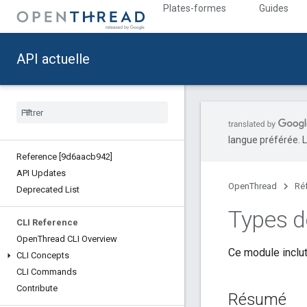
Plates-formes
Guides
API actuelle
langue préférée. L
Reference [9d6aacb942]
API Updates
OpenThread
Ré
Deprecated List
Types d
CLI Reference
Open
Thread CLI Overview
Ce module inclut
CLI Concepts
CLI Commands
Contribute
Résumé