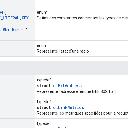
pe
{
enum
E
_
LITERAL
_
KEY
Définit des constantes concernant les types de clés
E
_
KEY
_
REF
= 1
enum
Représente l'état d'une radio.
typedef
struct
otExtAddress
Représente l'adresse étendue IEEE 802.15.4.
s
typedef
struct
otLinkMetrics
Représente les métriques spécifiées pour la requê
typedef