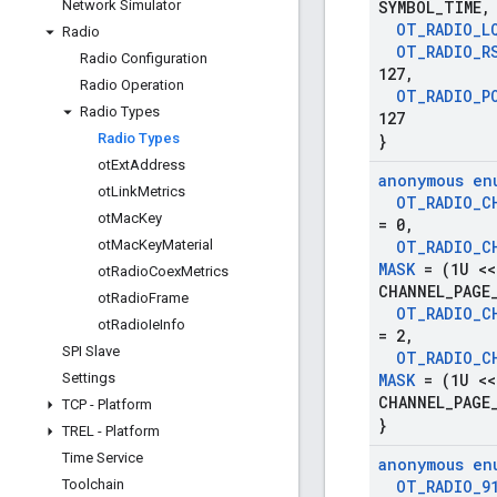
Network Simulator
SYMBOL
_
TIME
,
OT
_
RADIO
_
L
Radio
OT
_
RADIO
_
R
Radio Configuration
127
,
Radio Operation
OT
_
RADIO
_
P
Radio Types
127
Radio Types
}
ot
Ext
Address
anonymous en
ot
Link
Metrics
OT
_
RADIO
_
C
ot
Mac
Key
= 0
,
ot
Mac
Key
Material
OT
_
RADIO
_
C
MASK
= (1U <<
ot
Radio
Coex
Metrics
CHANNEL
_
PAGE
ot
Radio
Frame
OT
_
RADIO
_
C
ot
Radio
Ie
Info
= 2
,
SPI Slave
OT
_
RADIO
_
C
Settings
MASK
= (1U <<
CHANNEL
_
PAGE
TCP - Platform
}
TREL - Platform
Time Service
anonymous en
Toolchain
OT
_
RADIO
_
9