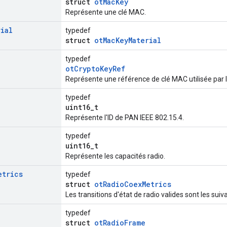
struct
otMacKey
Représente une clé MAC.
rial
typedef
struct
otMacKeyMaterial
typedef
otCryptoKeyRef
Représente une référence de clé MAC utilisée par l'
typedef
uint16_t
Représente l'ID de PAN IEEE 802.15.4.
typedef
uint16_t
Représente les capacités radio.
etrics
typedef
struct
otRadioCoexMetrics
Les transitions d'état de radio valides sont les suiv
typedef
struct
otRadioFrame