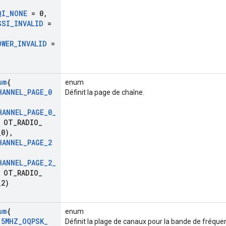
QI
_
NONE
= 0
,
SSI
_
INVALID
=
OWER
_
INVALID
=
um
{
enum
HANNEL
_
PAGE
_
0
Définit la page de chaîne.
HANNEL
_
PAGE
_
0
_
 OT
_
RADIO
_
_
0)
,
HANNEL
_
PAGE
_
2
HANNEL
_
PAGE
_
2
_
 OT
_
RADIO
_
_
2)
um
{
enum
15MHZ
_
OQPSK
_
Définit la plage de canaux pour la bande de fréque