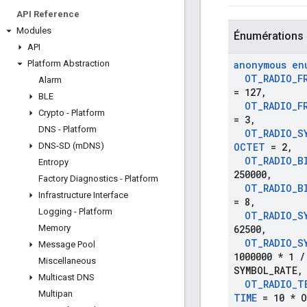
API Reference
Modules
Énumérations
API
Platform Abstraction
anonymous en
OT
_
RADIO
_
F
Alarm
= 127
,
BLE
OT
_
RADIO
_
F
Crypto - Platform
= 3
,
DNS - Platform
OT
_
RADIO
_
S
DNS-SD (m
DNS)
OCTET
= 2
,
OT
_
RADIO
_
B
Entropy
250000
,
Factory Diagnostics - Platform
OT
_
RADIO
_
B
Infrastructure Interface
= 8
,
Logging - Platform
OT
_
RADIO
_
S
Memory
62500
,
OT
_
RADIO
_
S
Message Pool
1000000 * 1
/
Miscellaneous
SYMBOL
_
RATE
,
Multicast DNS
OT
_
RADIO
_
T
Multipan
TIME
= 10 * 