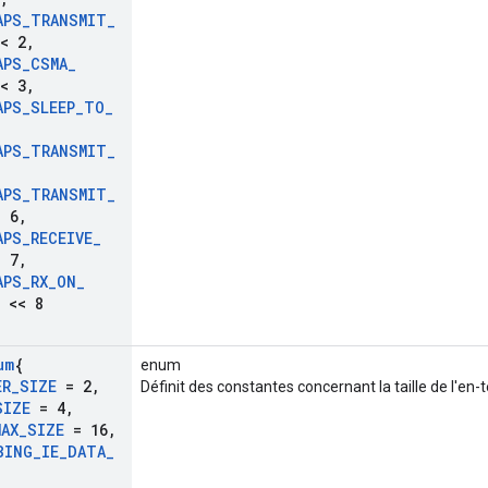
APS
_
TRANSMIT
_
< 2
,
APS
_
CSMA
_
< 3
,
APS
_
SLEEP
_
TO
_
APS
_
TRANSMIT
_
APS
_
TRANSMIT
_
 6
,
APS
_
RECEIVE
_
 7
,
APS
_
RX
_
ON
_
 << 8
um
{
enum
ER
_
SIZE
= 2
,
Définit des constantes concernant la taille de l'en-
SIZE
= 4
,
MAX
_
SIZE
= 16
,
BING
_
IE
_
DATA
_