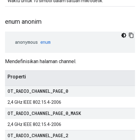
Waktu untuk 10 simbol dalam satuan mikrodetik.
enum anonim
 anonymous 
enum
Mendefinisikan halaman channel.
Properti
OT
_
RADIO
_
CHANNEL
_
PAGE
_
0
2,4 GHz IEEE 802.15.4-2006
OT
_
RADIO
_
CHANNEL
_
PAGE
_
0
_
MASK
2,4 GHz IEEE 802.15.4-2006
OT
_
RADIO
_
CHANNEL
_
PAGE
_
2