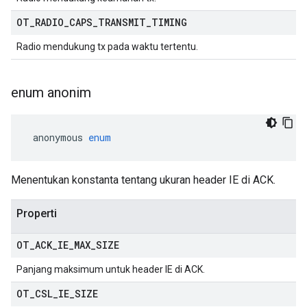
OT
_
RADIO
_
CAPS
_
TRANSMIT
_
TIMING
Radio mendukung tx pada waktu tertentu.
enum anonim
 anonymous 
enum
Menentukan konstanta tentang ukuran header IE di ACK.
Properti
OT
_
ACK
_
IE
_
MAX
_
SIZE
Panjang maksimum untuk header IE di ACK.
OT
_
CSL
_
IE
_
SIZE