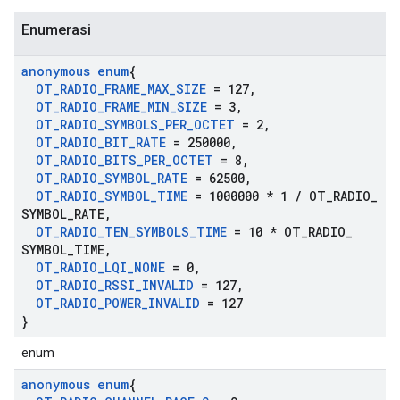
Enumerasi
anonymous enum
{
OT
_
RADIO
_
FRAME
_
MAX
_
SIZE
= 127
,
OT
_
RADIO
_
FRAME
_
MIN
_
SIZE
= 3
,
OT
_
RADIO
_
SYMBOLS
_
PER
_
OCTET
= 2
,
OT
_
RADIO
_
BIT
_
RATE
= 250000
,
OT
_
RADIO
_
BITS
_
PER
_
OCTET
= 8
,
OT
_
RADIO
_
SYMBOL
_
RATE
= 62500
,
OT
_
RADIO
_
SYMBOL
_
TIME
= 1000000 * 1
/
OT
_
RADIO
_
SYMBOL
_
RATE
,
OT
_
RADIO
_
TEN
_
SYMBOLS
_
TIME
= 10 * OT
_
RADIO
_
SYMBOL
_
TIME
,
OT
_
RADIO
_
LQI
_
NONE
= 0
,
OT
_
RADIO
_
RSSI
_
INVALID
= 127
,
OT
_
RADIO
_
POWER
_
INVALID
= 127
}
enum
anonymous enum
{