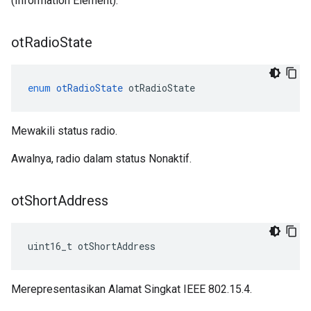
(Information Element).
ot
Radio
State
enum
otRadioState
 otRadioState
Mewakili status radio.
Awalnya, radio dalam status Nonaktif.
ot
Short
Address
uint16_t otShortAddress
Merepresentasikan Alamat Singkat IEEE 802.15.4.