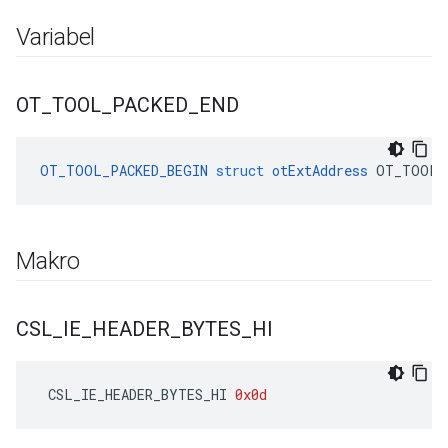
Variabel
OT
_
TOOL
_
PACKED
_
END
OT_TOOL_PACKED_BEGIN
struct
otExtAddress
 OT_TOOL_
Makro
CSL
_
IE
_
HEADER
_
BYTES
_
HI
 CSL_IE_HEADER_BYTES_HI 
0x0d