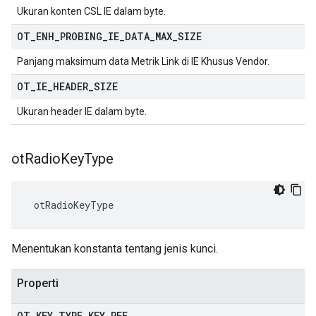
Ukuran konten CSL IE dalam byte.
OT
_
ENH
_
PROBING
_
IE
_
DATA
_
MAX
_
SIZE
Panjang maksimum data Metrik Link di IE Khusus Vendor.
OT
_
IE
_
HEADER
_
SIZE
Ukuran header IE dalam byte.
ot
Radio
Key
Type
 otRadioKeyType
Menentukan konstanta tentang jenis kunci.
Properti
OT
_
KEY
_
TYPE
_
KEY
_
REF