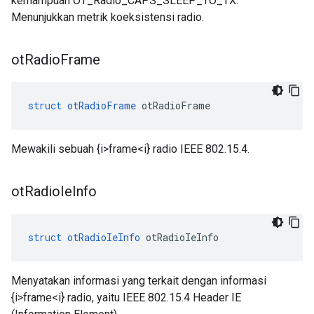
kemampuan OT_Radio_CAPS_SLEEP_TO_TX.
Menunjukkan metrik koeksistensi radio.
ot
Radio
Frame
struct
otRadioFrame
 otRadioFrame
Mewakili sebuah {i>frame<i} radio IEEE 802.15.4.
ot
Radio
Ie
Info
struct
otRadioIeInfo
 otRadioIeInfo
Menyatakan informasi yang terkait dengan informasi
{i>frame<i} radio, yaitu IEEE 802.15.4 Header IE