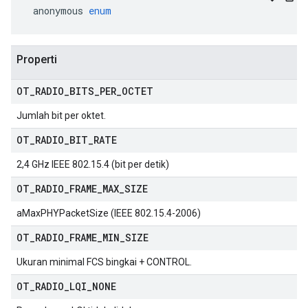
 anonymous 
enum
Properti
OT
_
RADIO
_
BITS
_
PER
_
OCTET
Jumlah bit per oktet.
OT
_
RADIO
_
BIT
_
RATE
2,4 GHz IEEE 802.15.4 (bit per detik)
OT
_
RADIO
_
FRAME
_
MAX
_
SIZE
aMaxPHYPacketSize (IEEE 802.15.4-2006)
OT
_
RADIO
_
FRAME
_
MIN
_
SIZE
Ukuran minimal FCS bingkai + CONTROL.
OT
_
RADIO
_
LQI
_
NONE