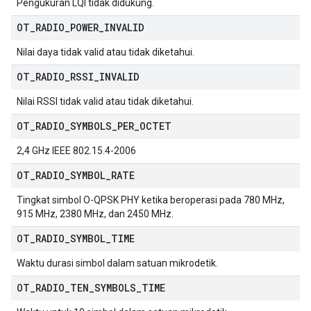
Pengukuran LQI tidak didukung.
OT
_
RADIO
_
POWER
_
INVALID
Nilai daya tidak valid atau tidak diketahui.
OT
_
RADIO
_
RSSI
_
INVALID
Nilai RSSI tidak valid atau tidak diketahui.
OT
_
RADIO
_
SYMBOLS
_
PER
_
OCTET
2,4 GHz IEEE 802.15.4-2006
OT
_
RADIO
_
SYMBOL
_
RATE
Tingkat simbol O-QPSK PHY ketika beroperasi pada 780 MHz,
915 MHz, 2380 MHz, dan 2450 MHz.
OT
_
RADIO
_
SYMBOL
_
TIME
Waktu durasi simbol dalam satuan mikrodetik.
OT
_
RADIO
_
TEN
_
SYMBOLS
_
TIME