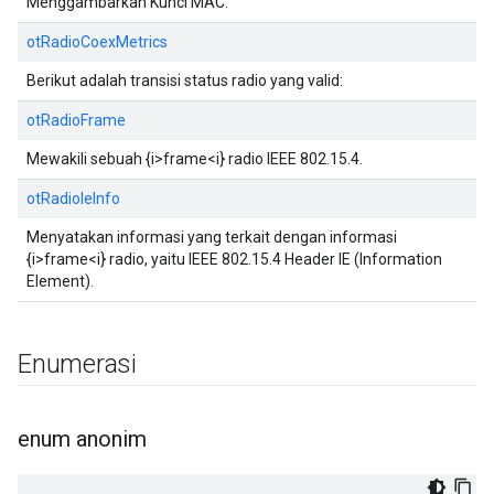
Menggambarkan Kunci MAC.
otRadioCoexMetrics
Berikut adalah transisi status radio yang valid:
otRadioFrame
Mewakili sebuah {i>frame<i} radio IEEE 802.15.4.
otRadioIeInfo
Menyatakan informasi yang terkait dengan informasi
{i>frame<i} radio, yaitu IEEE 802.15.4 Header IE (Information
Element).
Enumerasi
enum anonim