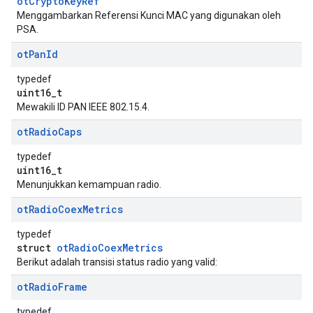
otCryptoKeyRef
Menggambarkan Referensi Kunci MAC yang digunakan oleh
PSA.
ot
Pan
Id
typedef
uint16_t
Mewakili ID PAN IEEE 802.15.4.
ot
Radio
Caps
typedef
uint16_t
Menunjukkan kemampuan radio.
ot
Radio
Coex
Metrics
typedef
struct
otRadioCoexMetrics
Berikut adalah transisi status radio yang valid:
ot
Radio
Frame
typedef