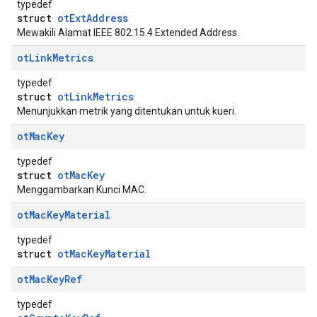
typedef
struct
otExtAddress
Mewakili Alamat IEEE 802.15.4 Extended Address.
ot
Link
Metrics
typedef
struct
otLinkMetrics
Menunjukkan metrik yang ditentukan untuk kueri.
ot
Mac
Key
typedef
struct
otMacKey
Menggambarkan Kunci MAC.
ot
Mac
Key
Material
typedef
struct
otMacKeyMaterial
ot
Mac
Key
Ref
typedef