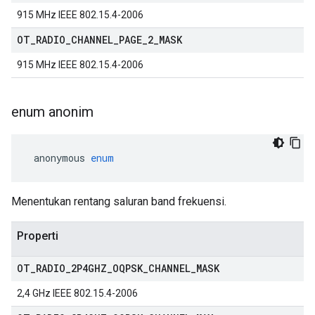
915 MHz IEEE 802.15.4-2006
OT
_
RADIO
_
CHANNEL
_
PAGE
_
2
_
MASK
915 MHz IEEE 802.15.4-2006
enum anonim
 anonymous 
enum
Menentukan rentang saluran band frekuensi.
Properti
OT
_
RADIO
_
2P4GHZ
_
OQPSK
_
CHANNEL
_
MASK
2,4 GHz IEEE 802.15.4-2006