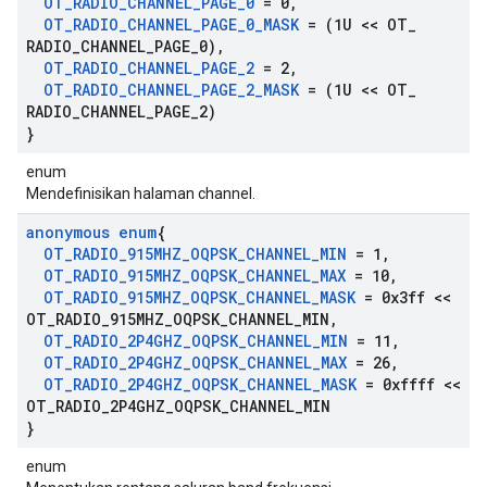
OT
_
RADIO
_
CHANNEL
_
PAGE
_
0
= 0
,
OT
_
RADIO
_
CHANNEL
_
PAGE
_
0
_
MASK
= (1U << OT
_
RADIO
_
CHANNEL
_
PAGE
_
0)
,
OT
_
RADIO
_
CHANNEL
_
PAGE
_
2
= 2
,
OT
_
RADIO
_
CHANNEL
_
PAGE
_
2
_
MASK
= (1U << OT
_
RADIO
_
CHANNEL
_
PAGE
_
2)
}
enum
Mendefinisikan halaman channel.
anonymous enum
{
OT
_
RADIO
_
915MHZ
_
OQPSK
_
CHANNEL
_
MIN
= 1
,
OT
_
RADIO
_
915MHZ
_
OQPSK
_
CHANNEL
_
MAX
= 10
,
OT
_
RADIO
_
915MHZ
_
OQPSK
_
CHANNEL
_
MASK
= 0x3ff <<
OT
_
RADIO
_
915MHZ
_
OQPSK
_
CHANNEL
_
MIN
,
OT
_
RADIO
_
2P4GHZ
_
OQPSK
_
CHANNEL
_
MIN
= 11
,
OT
_
RADIO
_
2P4GHZ
_
OQPSK
_
CHANNEL
_
MAX
= 26
,
OT
_
RADIO
_
2P4GHZ
_
OQPSK
_
CHANNEL
_
MASK
= 0xffff <<
OT
_
RADIO
_
2P4GHZ
_
OQPSK
_
CHANNEL
_
MIN
}
enum