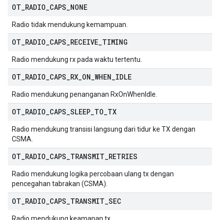
OT
_
RADIO
_
CAPS
_
NONE
Radio tidak mendukung kemampuan.
OT
_
RADIO
_
CAPS
_
RECEIVE
_
TIMING
Radio mendukung rx pada waktu tertentu.
OT
_
RADIO
_
CAPS
_
RX
_
ON
_
WHEN
_
IDLE
Radio mendukung penanganan RxOnWhenIdle.
OT
_
RADIO
_
CAPS
_
SLEEP
_
TO
_
TX
Radio mendukung transisi langsung dari tidur ke TX dengan
CSMA.
OT
_
RADIO
_
CAPS
_
TRANSMIT
_
RETRIES
Radio mendukung logika percobaan ulang tx dengan
pencegahan tabrakan (CSMA).
OT
_
RADIO
_
CAPS
_
TRANSMIT
_
SEC
Radio mendukung keamanan tx.