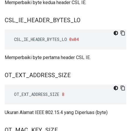
Memperbaiki byte kedua header CSL IE.
CSL
_
IE
_
HEADER
_
BYTES
_
LO
 CSL_IE_HEADER_BYTES_LO 
0x04
Memperbaiki byte pertama header CSL IE.
OT
_
EXT
_
ADDRESS
_
SIZE
 OT_EXT_ADDRESS_SIZE 
8
Ukuran Alamat IEEE 802.15.4 yang Diperluas (byte)
OT
_
MAC
_
KEY
_
SIZE