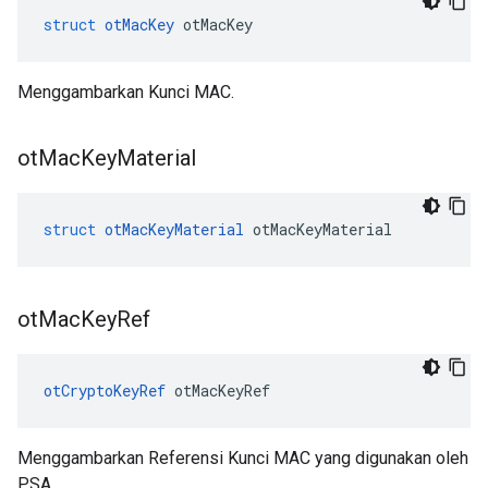
struct
otMacKey
 otMacKey
Menggambarkan Kunci MAC.
ot
Mac
Key
Material
struct
otMacKeyMaterial
 otMacKeyMaterial
ot
Mac
Key
Ref
otCryptoKeyRef
 otMacKeyRef
Menggambarkan Referensi Kunci MAC yang digunakan oleh
PSA.