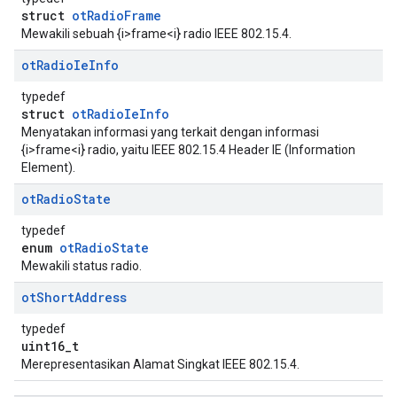
struct
otRadioFrame
Mewakili sebuah {i>frame<i} radio IEEE 802.15.4.
ot
Radio
Ie
Info
typedef
struct
otRadioIeInfo
Menyatakan informasi yang terkait dengan informasi
{i>frame<i} radio, yaitu IEEE 802.15.4 Header IE (Information
Element).
ot
Radio
State
typedef
enum
otRadioState
Mewakili status radio.
ot
Short
Address
typedef
uint16_t
Merepresentasikan Alamat Singkat IEEE 802.15.4.