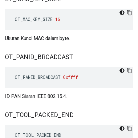
 OT_MAC_KEY_SIZE 
16
Ukuran Kunci MAC dalam byte.
OT
_
PANID
_
BROADCAST
 OT_PANID_BROADCAST 
0xffff
ID PAN Siaran IEEE 802.15.4.
OT
_
TOOL
_
PACKED
_
END
 OT_TOOL_PACKED_END