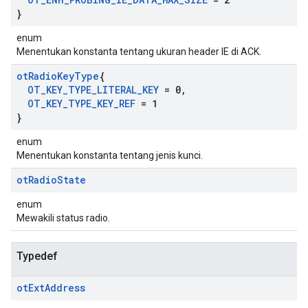
}
enum
Menentukan konstanta tentang ukuran header IE di ACK.
ot
Radio
Key
Type
{
OT
_
KEY
_
TYPE
_
LITERAL
_
KEY
= 0
,
OT
_
KEY
_
TYPE
_
KEY
_
REF
= 1
}
enum
Menentukan konstanta tentang jenis kunci.
ot
Radio
State
enum
Mewakili status radio.
Typedef
ot
Ext
Address