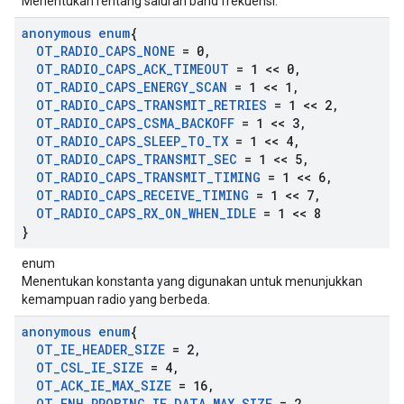
Menentukan rentang saluran band frekuensi.
anonymous enum
{
OT
_
RADIO
_
CAPS
_
NONE
= 0
,
OT
_
RADIO
_
CAPS
_
ACK
_
TIMEOUT
= 1 << 0
,
OT
_
RADIO
_
CAPS
_
ENERGY
_
SCAN
= 1 << 1
,
OT
_
RADIO
_
CAPS
_
TRANSMIT
_
RETRIES
= 1 << 2
,
OT
_
RADIO
_
CAPS
_
CSMA
_
BACKOFF
= 1 << 3
,
OT
_
RADIO
_
CAPS
_
SLEEP
_
TO
_
TX
= 1 << 4
,
OT
_
RADIO
_
CAPS
_
TRANSMIT
_
SEC
= 1 << 5
,
OT
_
RADIO
_
CAPS
_
TRANSMIT
_
TIMING
= 1 << 6
,
OT
_
RADIO
_
CAPS
_
RECEIVE
_
TIMING
= 1 << 7
,
OT
_
RADIO
_
CAPS
_
RX
_
ON
_
WHEN
_
IDLE
= 1 << 8
}
enum
Menentukan konstanta yang digunakan untuk menunjukkan
kemampuan radio yang berbeda.
anonymous enum
{
OT
_
IE
_
HEADER
_
SIZE
= 2
,
OT
_
CSL
_
IE
_
SIZE
= 4
,
OT
_
ACK
_
IE
_
MAX
_
SIZE
= 16
,
OT
_
ENH
_
PROBING
_
IE
_
DATA
_
MAX
_
SIZE
= 2