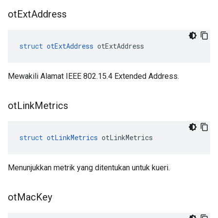
ot
Ext
Address
struct
otExtAddress
 otExtAddress
Mewakili Alamat IEEE 802.15.4 Extended Address.
ot
Link
Metrics
struct
otLinkMetrics
 otLinkMetrics
Menunjukkan metrik yang ditentukan untuk kueri.
ot
Mac
Key