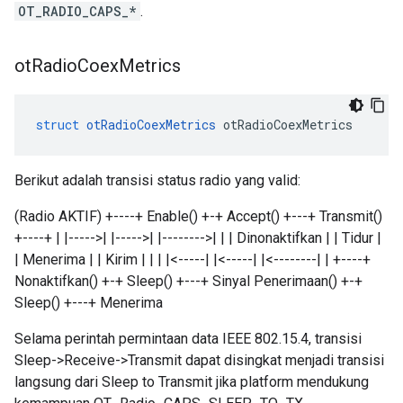
OT_RADIO_CAPS_*
.
ot
Radio
Coex
Metrics
struct
otRadioCoexMetrics
 otRadioCoexMetrics
Berikut adalah transisi status radio yang valid:
(Radio AKTIF) +----+ Enable() +-+ Accept() +---+ Transmit()
+----+ | |----->| |----->| |-------->| | | Dinonaktifkan | | Tidur |
| Menerima | | Kirim | | | |<-----| |<-----| |<--------| | +----+
Nonaktifkan() +-+ Sleep() +---+ Sinyal Penerimaan() +-+
Sleep() +---+ Menerima
Selama perintah permintaan data IEEE 802.15.4, transisi
Sleep->Receive->Transmit dapat disingkat menjadi transisi
langsung dari Sleep to Transmit jika platform mendukung