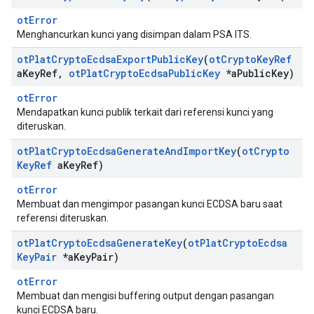
otError
Menghancurkan kunci yang disimpan dalam PSA ITS.
ot
Plat
Crypto
Ecdsa
Export
Public
Key
(
ot
Crypto
Key
Ref
a
Key
Ref
,
ot
Plat
Crypto
Ecdsa
Public
Key
*a
Public
Key)
otError
Mendapatkan kunci publik terkait dari referensi kunci yang
diteruskan.
ot
Plat
Crypto
Ecdsa
Generate
And
Import
Key
(
ot
Crypto
Key
Ref
a
Key
Ref)
otError
Membuat dan mengimpor pasangan kunci ECDSA baru saat
referensi diteruskan.
ot
Plat
Crypto
Ecdsa
Generate
Key
(
ot
Plat
Crypto
Ecdsa
Key
Pair
*a
Key
Pair)
otError
Membuat dan mengisi buffering output dengan pasangan
kunci ECDSA baru.