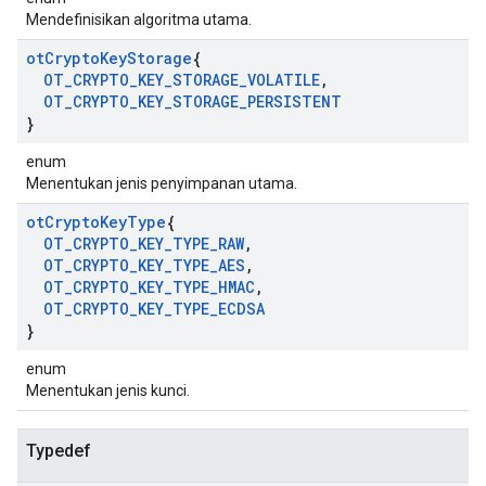
Mendefinisikan algoritma utama.
ot
Crypto
Key
Storage
{
OT
_
CRYPTO
_
KEY
_
STORAGE
_
VOLATILE
,
OT
_
CRYPTO
_
KEY
_
STORAGE
_
PERSISTENT
}
enum
Menentukan jenis penyimpanan utama.
ot
Crypto
Key
Type
{
OT
_
CRYPTO
_
KEY
_
TYPE
_
RAW
,
OT
_
CRYPTO
_
KEY
_
TYPE
_
AES
,
OT
_
CRYPTO
_
KEY
_
TYPE
_
HMAC
,
OT
_
CRYPTO
_
KEY
_
TYPE
_
ECDSA
}
enum
Menentukan jenis kunci.
Typedef