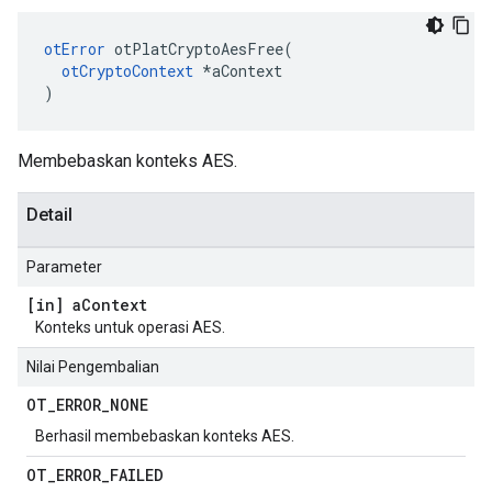
otError
 otPlatCryptoAesFree
(
otCryptoContext
*
aContext
)
Membebaskan konteks AES.
Detail
Parameter
[in] a
Context
Konteks untuk operasi AES.
Nilai Pengembalian
OT
_
ERROR
_
NONE
Berhasil membebaskan konteks AES.
OT
_
ERROR
_
FAILED