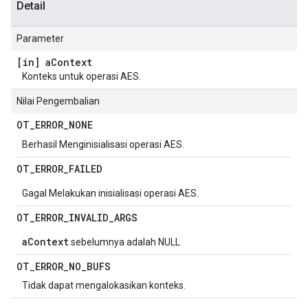
Detail
Parameter
[in] a
Context
Konteks untuk operasi AES.
Nilai Pengembalian
OT
_
ERROR
_
NONE
Berhasil Menginisialisasi operasi AES.
OT
_
ERROR
_
FAILED
Gagal Melakukan inisialisasi operasi AES.
OT
_
ERROR
_
INVALID
_
ARGS
aContext
sebelumnya adalah NULL
OT
_
ERROR
_
NO
_
BUFS
Tidak dapat mengalokasikan konteks.