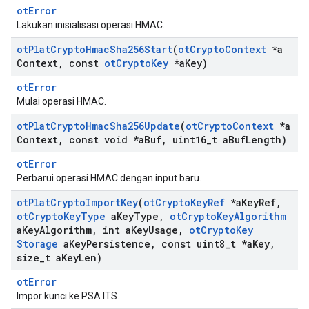
otError
Lakukan inisialisasi operasi HMAC.
ot
Plat
Crypto
Hmac
Sha256Start
(
ot
Crypto
Context
*a
Context
,
const
ot
Crypto
Key
*a
Key)
otError
Mulai operasi HMAC.
ot
Plat
Crypto
Hmac
Sha256Update
(
ot
Crypto
Context
*a
Context
,
const void *a
Buf
,
uint16
_
t a
Buf
Length)
otError
Perbarui operasi HMAC dengan input baru.
ot
Plat
Crypto
Import
Key
(
ot
Crypto
Key
Ref
*a
Key
Ref
,
ot
Crypto
Key
Type
a
Key
Type
,
ot
Crypto
Key
Algorithm
a
Key
Algorithm
,
int a
Key
Usage
,
ot
Crypto
Key
Storage
a
Key
Persistence
,
const uint8
_
t *a
Key
,
size
_
t a
Key
Len)
otError
Impor kunci ke PSA ITS.