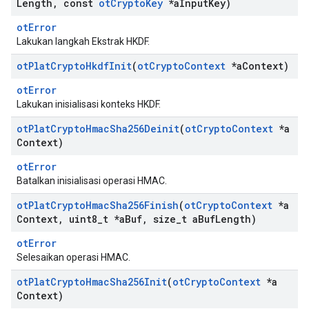
Length
,
const
ot
Crypto
Key
*a
Input
Key)
otError
Lakukan langkah Ekstrak HKDF.
ot
Plat
Crypto
Hkdf
Init
(
ot
Crypto
Context
*a
Context)
otError
Lakukan inisialisasi konteks HKDF.
ot
Plat
Crypto
Hmac
Sha256Deinit
(
ot
Crypto
Context
*a
Context)
otError
Batalkan inisialisasi operasi HMAC.
ot
Plat
Crypto
Hmac
Sha256Finish
(
ot
Crypto
Context
*a
Context
,
uint8
_
t *a
Buf
,
size
_
t a
Buf
Length)
otError
Selesaikan operasi HMAC.
ot
Plat
Crypto
Hmac
Sha256Init
(
ot
Crypto
Context
*a
Context)