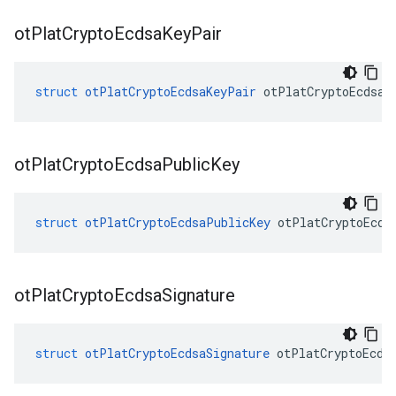
ot
Plat
Crypto
Ecdsa
Key
Pair
struct
otPlatCryptoEcdsaKeyPair
 otPlatCryptoEcdsaK
ot
Plat
Crypto
Ecdsa
Public
Key
struct
otPlatCryptoEcdsaPublicKey
 otPlatCryptoEcds
ot
Plat
Crypto
Ecdsa
Signature
struct
otPlatCryptoEcdsaSignature
 otPlatCryptoEcds