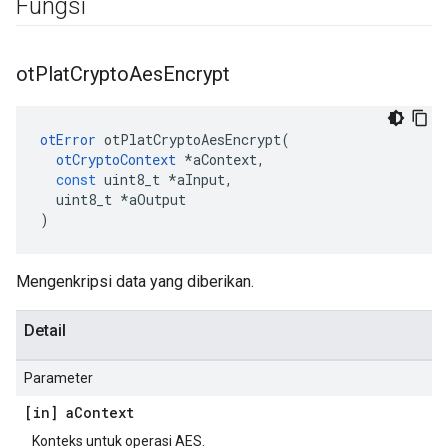
Fungsi
ot
Plat
Crypto
Aes
Encrypt
otError
 otPlatCryptoAesEncrypt
(
otCryptoContext
*
aContext
,
const
 uint8_t 
*
aInput
,
  uint8_t 
*
aOutput
)
Mengenkripsi data yang diberikan.
Detail
Parameter
[in] a
Context
Konteks untuk operasi AES.