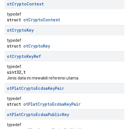
ot
Crypto
Context
typedef
struct
otCryptoContext
ot
Crypto
Key
typedef
struct
otCryptoKey
ot
Crypto
Key
Ref
typedef
uint32_t
Jenis data ini mewakili referensi utama.
ot
Plat
Crypto
Ecdsa
Key
Pair
typedef
struct
otPlatCryptoEcdsaKeyPair
ot
Plat
Crypto
Ecdsa
Public
Key
typedef