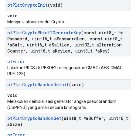
ot
Plat
Crypto
Init
(void)
void
Menginisialisasi modul Crypto.
ot
Plat
Crypto
Pbkdf2Generate
Key
(const uint8
_
t *a
Password
,
uint16
_
t a
Password
Len
,
const uint8
_
t
*a
Salt
,
uint16
_
t a
Salt
Len
,
uint32
_
t a
Iteration
Counter
,
uint16
_
t a
Key
Len
,
uint8
_
t *a
Key)
otError
Lakukan PKCS#5 PBKDF2 menggunakan CMAC (AES-CMAC-
PRF-128).
ot
Plat
Crypto
Random
Deinit
(void)
void
Melakukan deinisialisasi generator angka pseudorandom
(CSPRNG) yang aman secara kriptografis.
ot
Plat
Crypto
Random
Get
(uint8
_
t *a
Buffer
,
uint16
_
t
a
Size)
otError