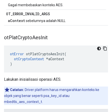
Gagal membebaskan konteks AES.
OT
_
ERROR
_
INVALID
_
ARGS
aContext
sebelumnya adalah NULL
ot
Plat
Crypto
Aes
Init
otError
 otPlatCryptoAesInit
(
otCryptoContext
*
aContext
)
Lakukan inisialisasi operasi AES.
Catatan:
Driver platform harus mengarahkan konteks ke
objek yang benar seperti psa_key_id atau
mbedtls_aes_context_t.