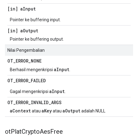
[in] a
Input
Pointer ke buffering input.
[in] a
Output
Pointer ke buffering output.
Nilai Pengembalian
OT
_
ERROR
_
NONE
aInput
Berhasil mengenkripsi
.
OT
_
ERROR
_
FAILED
aInput
Gagal mengenkripsi
.
OT
_
ERROR
_
INVALID
_
ARGS
aContext
aKey
aOutput
atau
atau
adalah NULL
ot
Plat
Crypto
Aes
Free