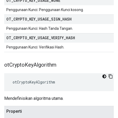
OT
_
CRYPTO
_
KEY
_
USAGE
_
NONE
Penggunaan Kunci: Penggunaan Kunci kosong.
OT
_
CRYPTO
_
KEY
_
USAGE
_
SIGN
_
HASH
Penggunaan Kunci: Hash Tanda Tangan.
OT
_
CRYPTO
_
KEY
_
USAGE
_
VERIFY
_
HASH
Penggunaan Kunci: Verifikasi Hash.
ot
Crypto
Key
Algorithm
 otCryptoKeyAlgorithm
Mendefinisikan algoritma utama.
Properti