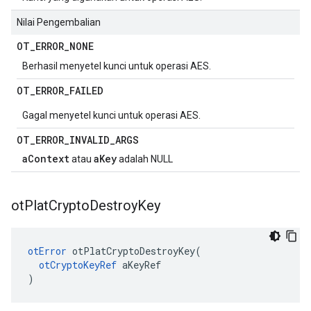
Nilai Pengembalian
OT
_
ERROR
_
NONE
Berhasil menyetel kunci untuk operasi AES.
OT
_
ERROR
_
FAILED
Gagal menyetel kunci untuk operasi AES.
OT
_
ERROR
_
INVALID
_
ARGS
aContext
aKey
atau
adalah NULL
ot
Plat
Crypto
Destroy
Key
otError
 otPlatCryptoDestroyKey
(
otCryptoKeyRef
 aKeyRef
)