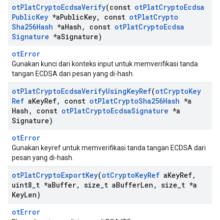
ot
Plat
Crypto
Ecdsa
Verify
(const
ot
Plat
Crypto
Ecdsa
Public
Key
*a
Public
Key
,
const
ot
Plat
Crypto
Sha256Hash
*a
Hash
,
const
ot
Plat
Crypto
Ecdsa
Signature
*a
Signature)
otError
Gunakan kunci dari konteks input untuk memverifikasi tanda
tangan ECDSA dari pesan yang di-hash.
ot
Plat
Crypto
Ecdsa
Verify
Using
Key
Ref
(
ot
Crypto
Key
Ref
a
Key
Ref
,
const
ot
Plat
Crypto
Sha256Hash
*a
Hash
,
const
ot
Plat
Crypto
Ecdsa
Signature
*a
Signature)
otError
Gunakan keyref untuk memverifikasi tanda tangan ECDSA dari
pesan yang di-hash.
ot
Plat
Crypto
Export
Key
(
ot
Crypto
Key
Ref
a
Key
Ref
,
uint8
_
t *a
Buffer
,
size
_
t a
Buffer
Len
,
size
_
t *a
Key
Len)
otError