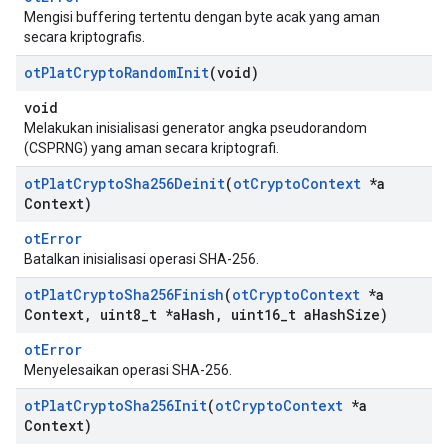
Mengisi buffering tertentu dengan byte acak yang aman
secara kriptografis.
ot
Plat
Crypto
Random
Init
(void)
void
Melakukan inisialisasi generator angka pseudorandom
(CSPRNG) yang aman secara kriptografi.
ot
Plat
Crypto
Sha256Deinit
(
ot
Crypto
Context
*a
Context)
otError
Batalkan inisialisasi operasi SHA-256.
ot
Plat
Crypto
Sha256Finish
(
ot
Crypto
Context
*a
Context
,
uint8
_
t *a
Hash
,
uint16
_
t a
Hash
Size)
otError
Menyelesaikan operasi SHA-256.
ot
Plat
Crypto
Sha256Init
(
ot
Crypto
Context
*a
Context)