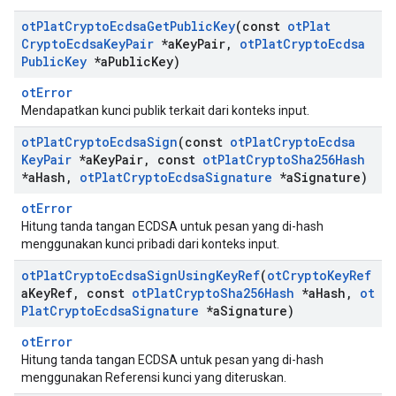
ot
Plat
Crypto
Ecdsa
Get
Public
Key
(const
ot
Plat
Crypto
Ecdsa
Key
Pair
*a
Key
Pair
,
ot
Plat
Crypto
Ecdsa
Public
Key
*a
Public
Key)
otError
Mendapatkan kunci publik terkait dari konteks input.
ot
Plat
Crypto
Ecdsa
Sign
(const
ot
Plat
Crypto
Ecdsa
Key
Pair
*a
Key
Pair
,
const
ot
Plat
Crypto
Sha256Hash
*a
Hash
,
ot
Plat
Crypto
Ecdsa
Signature
*a
Signature)
otError
Hitung tanda tangan ECDSA untuk pesan yang di-hash
menggunakan kunci pribadi dari konteks input.
ot
Plat
Crypto
Ecdsa
Sign
Using
Key
Ref
(
ot
Crypto
Key
Ref
a
Key
Ref
,
const
ot
Plat
Crypto
Sha256Hash
*a
Hash
,
ot
Plat
Crypto
Ecdsa
Signature
*a
Signature)
otError
Hitung tanda tangan ECDSA untuk pesan yang di-hash
menggunakan Referensi kunci yang diteruskan.