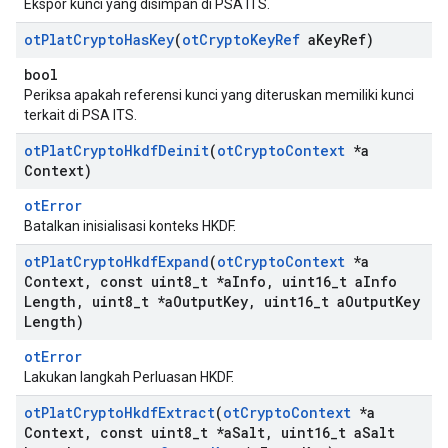
Ekspor kunci yang disimpan di PSA ITS.
ot
Plat
Crypto
Has
Key
(
ot
Crypto
Key
Ref
a
Key
Ref)
bool
Periksa apakah referensi kunci yang diteruskan memiliki kunci
terkait di PSA ITS.
ot
Plat
Crypto
Hkdf
Deinit
(
ot
Crypto
Context
*a
Context)
otError
Batalkan inisialisasi konteks HKDF.
ot
Plat
Crypto
Hkdf
Expand
(
ot
Crypto
Context
*a
Context
,
const uint8
_
t *a
Info
,
uint16
_
t a
Info
Length
,
uint8
_
t *a
Output
Key
,
uint16
_
t a
Output
Key
Length)
otError
Lakukan langkah Perluasan HKDF.
ot
Plat
Crypto
Hkdf
Extract
(
ot
Crypto
Context
*a
Context
,
const uint8
_
t *a
Salt
,
uint16
_
t a
Salt