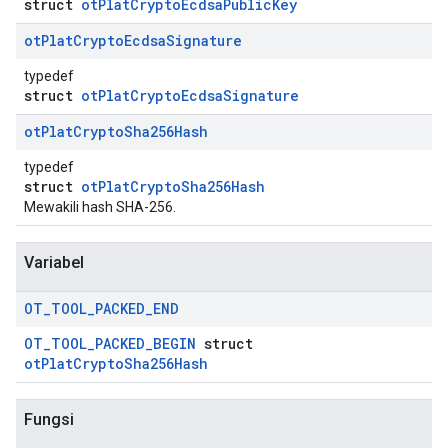
struct
otPlatCryptoEcdsaPublicKey
ot
Plat
Crypto
Ecdsa
Signature
typedef
struct
otPlatCryptoEcdsaSignature
ot
Plat
Crypto
Sha256Hash
typedef
struct
otPlatCryptoSha256Hash
Mewakili hash SHA-256.
Variabel
OT
_
TOOL
_
PACKED
_
END
OT_TOOL_PACKED_BEGIN
struct
otPlatCryptoSha256Hash
Fungsi