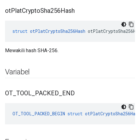
ot
Plat
Crypto
Sha256Hash
struct
otPlatCryptoSha256Hash
 otPlatCryptoSha256Ha
Mewakili hash SHA-256.
Variabel
OT
_
TOOL
_
PACKED
_
END
OT_TOOL_PACKED_BEGIN
struct
otPlatCryptoSha256Has