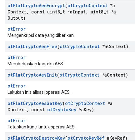
ot
Plat
Crypto
Aes
Encrypt
(
ot
Crypto
Context
*a
Context
,
const uint8
_
t *a
Input
,
uint8
_
t *a
Output)
otError
Mengenkripsi data yang diberikan.
ot
Plat
Crypto
Aes
Free
(
ot
Crypto
Context
*a
Context)
otError
Membebaskan konteks AES.
ot
Plat
Crypto
Aes
Init
(
ot
Crypto
Context
*a
Context)
otError
Lakukan inisialisasi operasi AES.
ot
Plat
Crypto
Aes
Set
Key
(
ot
Crypto
Context
*a
Context
,
const
ot
Crypto
Key
*a
Key)
otError
Tetapkan kunci untuk operasi AES.
ot
Plat
Crypto
Destroy
Key
(
ot
Crypto
Key
Ref
a
Key
Ref)