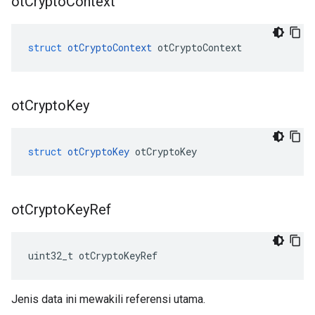
ot
Crypto
Context
struct
otCryptoContext
 otCryptoContext
ot
Crypto
Key
struct
otCryptoKey
 otCryptoKey
ot
Crypto
Key
Ref
uint32_t otCryptoKeyRef
Jenis data ini mewakili referensi utama.