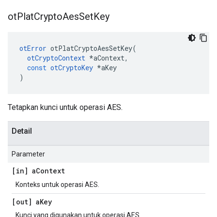
ot
Plat
Crypto
Aes
Set
Key
otError
 otPlatCryptoAesSetKey
(
otCryptoContext
*
aContext
,
const
otCryptoKey
*
aKey
)
Tetapkan kunci untuk operasi AES.
Detail
Parameter
[in] a
Context
Konteks untuk operasi AES.
[out] a
Key
Kunci yang digunakan untuk operasi AES.