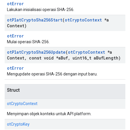
otError
Lakukan inisialisasi operasi SHA-256.
ot
Plat
Crypto
Sha256Start
(
ot
Crypto
Context
*a
Context)
otError
Mulai operasi SHA-256.
ot
Plat
Crypto
Sha256Update
(
ot
Crypto
Context
*a
Context
,
const void *a
Buf
,
uint16
_
t a
Buf
Length)
otError
Mengupdate operasi SHA-256 dengan input baru.
Struct
otCryptoContext
Menyimpan objek konteks untuk API platform.
otCryptoKey