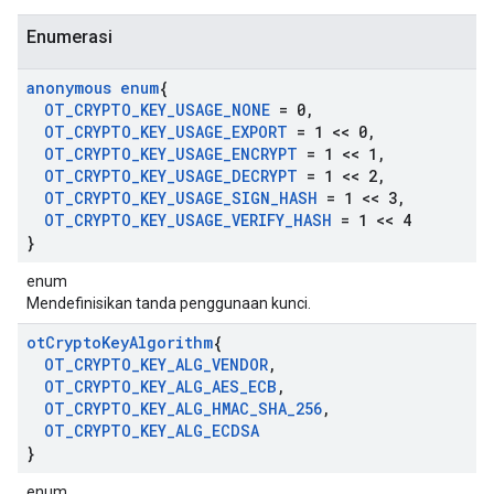
Enumerasi
anonymous enum
{
OT
_
CRYPTO
_
KEY
_
USAGE
_
NONE
= 0
,
OT
_
CRYPTO
_
KEY
_
USAGE
_
EXPORT
= 1 << 0
,
OT
_
CRYPTO
_
KEY
_
USAGE
_
ENCRYPT
= 1 << 1
,
OT
_
CRYPTO
_
KEY
_
USAGE
_
DECRYPT
= 1 << 2
,
OT
_
CRYPTO
_
KEY
_
USAGE
_
SIGN
_
HASH
= 1 << 3
,
OT
_
CRYPTO
_
KEY
_
USAGE
_
VERIFY
_
HASH
= 1 << 4
}
enum
Mendefinisikan tanda penggunaan kunci.
ot
Crypto
Key
Algorithm
{
OT
_
CRYPTO
_
KEY
_
ALG
_
VENDOR
,
OT
_
CRYPTO
_
KEY
_
ALG
_
AES
_
ECB
,
OT
_
CRYPTO
_
KEY
_
ALG
_
HMAC
_
SHA
_
256
,
OT
_
CRYPTO
_
KEY
_
ALG
_
ECDSA
}
enum