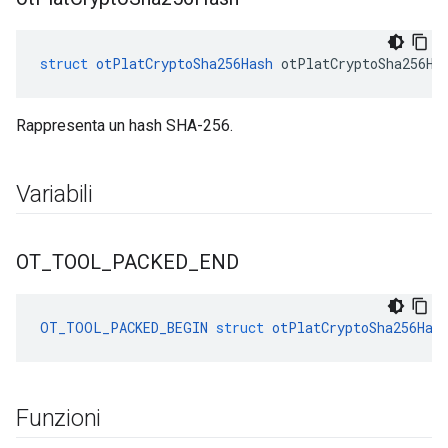
struct
otPlatCryptoSha256Hash
 otPlatCryptoSha256Ha
Rappresenta un hash SHA-256.
Variabili
OT
_
TOOL
_
PACKED
_
END
OT_TOOL_PACKED_BEGIN
struct
otPlatCryptoSha256Has
Funzioni