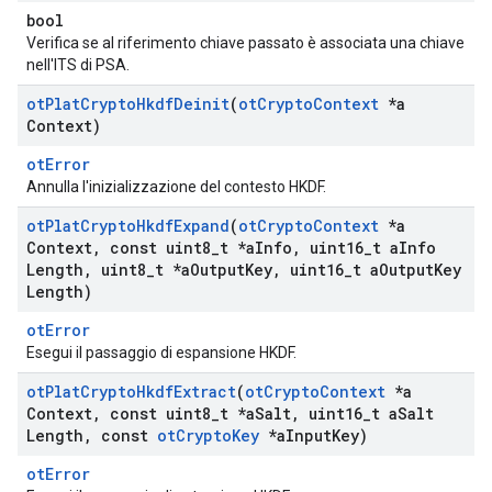
bool
Verifica se al riferimento chiave passato è associata una chiave
nell'ITS di PSA.
ot
Plat
Crypto
Hkdf
Deinit
(
ot
Crypto
Context
*a
Context)
otError
Annulla l'inizializzazione del contesto HKDF.
ot
Plat
Crypto
Hkdf
Expand
(
ot
Crypto
Context
*a
Context
,
const uint8
_
t *a
Info
,
uint16
_
t a
Info
Length
,
uint8
_
t *a
Output
Key
,
uint16
_
t a
Output
Key
Length)
otError
Esegui il passaggio di espansione HKDF.
ot
Plat
Crypto
Hkdf
Extract
(
ot
Crypto
Context
*a
Context
,
const uint8
_
t *a
Salt
,
uint16
_
t a
Salt
Length
,
const
ot
Crypto
Key
*a
Input
Key)
otError