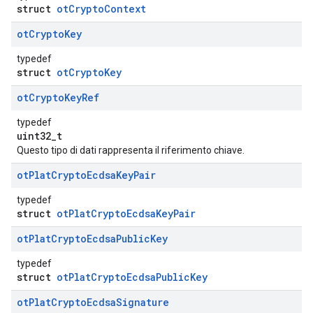
struct
otCryptoContext
ot
Crypto
Key
typedef
struct
otCryptoKey
ot
Crypto
Key
Ref
typedef
uint32_t
Questo tipo di dati rappresenta il riferimento chiave.
ot
Plat
Crypto
Ecdsa
Key
Pair
typedef
struct
otPlatCryptoEcdsaKeyPair
ot
Plat
Crypto
Ecdsa
Public
Key
typedef
struct
otPlatCryptoEcdsaPublicKey
ot
Plat
Crypto
Ecdsa
Signature