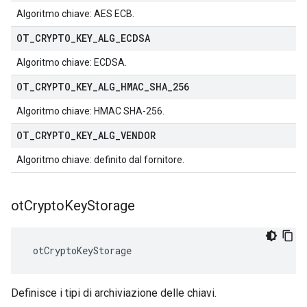
Algoritmo chiave: AES ECB.
OT
_
CRYPTO
_
KEY
_
ALG
_
ECDSA
Algoritmo chiave: ECDSA.
OT
_
CRYPTO
_
KEY
_
ALG
_
HMAC
_
SHA
_
256
Algoritmo chiave: HMAC SHA-256.
OT
_
CRYPTO
_
KEY
_
ALG
_
VENDOR
Algoritmo chiave: definito dal fornitore.
ot
Crypto
Key
Storage
 otCryptoKeyStorage
Definisce i tipi di archiviazione delle chiavi.