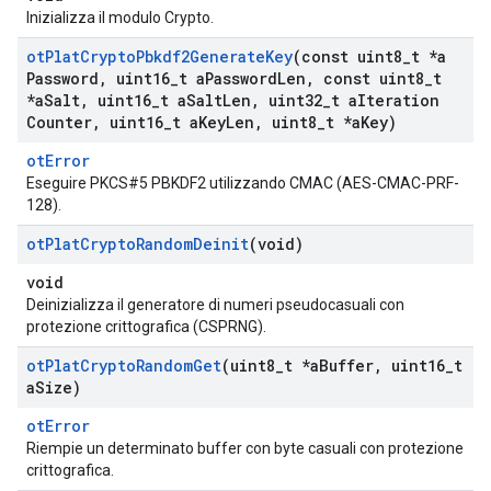
Inizializza il modulo Crypto.
ot
Plat
Crypto
Pbkdf2Generate
Key
(const uint8
_
t *a
Password
,
uint16
_
t a
Password
Len
,
const uint8
_
t
*a
Salt
,
uint16
_
t a
Salt
Len
,
uint32
_
t a
Iteration
Counter
,
uint16
_
t a
Key
Len
,
uint8
_
t *a
Key)
otError
Eseguire PKCS#5 PBKDF2 utilizzando CMAC (AES-CMAC-PRF-
128).
ot
Plat
Crypto
Random
Deinit
(void)
void
Deinizializza il generatore di numeri pseudocasuali con
protezione crittografica (CSPRNG).
ot
Plat
Crypto
Random
Get
(uint8
_
t *a
Buffer
,
uint16
_
t
a
Size)
otError
Riempie un determinato buffer con byte casuali con protezione
crittografica.