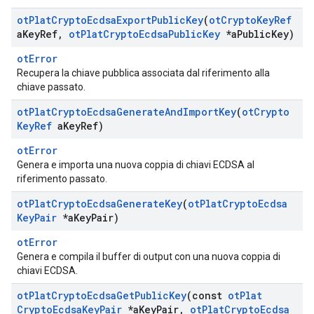
ot
Plat
Crypto
Ecdsa
Export
Public
Key
(
ot
Crypto
Key
Ref
a
Key
Ref
,
ot
Plat
Crypto
Ecdsa
Public
Key
*a
Public
Key)
otError
Recupera la chiave pubblica associata dal riferimento alla
chiave passato.
ot
Plat
Crypto
Ecdsa
Generate
And
Import
Key
(
ot
Crypto
Key
Ref
a
Key
Ref)
otError
Genera e importa una nuova coppia di chiavi ECDSA al
riferimento passato.
ot
Plat
Crypto
Ecdsa
Generate
Key
(
ot
Plat
Crypto
Ecdsa
Key
Pair
*a
Key
Pair)
otError
Genera e compila il buffer di output con una nuova coppia di
chiavi ECDSA.
ot
Plat
Crypto
Ecdsa
Get
Public
Key
(const
ot
Plat
Crypto
Ecdsa
Key
Pair
*a
Key
Pair
,
ot
Plat
Crypto
Ecdsa