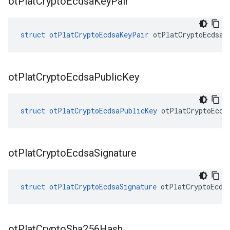
ot
Plat
Crypto
Ecdsa
Key
Pair
struct
otPlatCryptoEcdsaKeyPair
 otPlatCryptoEcdsaK
ot
Plat
Crypto
Ecdsa
Public
Key
struct
otPlatCryptoEcdsaPublicKey
 otPlatCryptoEcds
ot
Plat
Crypto
Ecdsa
Signature
struct
otPlatCryptoEcdsaSignature
 otPlatCryptoEcds
ot
Plat
Crypto
Sha256Hash