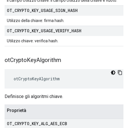
Il campo Utilizzo chiave: il campo Utilizzo della chiave è vuoto.
OT
_
CRYPTO
_
KEY
_
USAGE
_
SIGN
_
HASH
Utilizzo della chiave: firma hash.
OT
_
CRYPTO
_
KEY
_
USAGE
_
VERIFY
_
HASH
Utilizzo chiave: verifica hash.
ot
Crypto
Key
Algorithm
 otCryptoKeyAlgorithm
Definisce gli algoritmi chiave.
Proprietà
OT
_
CRYPTO
_
KEY
_
ALG
_
AES
_
ECB