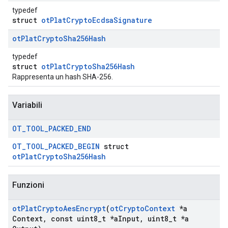
typedef
struct
otPlatCryptoEcdsaSignature
ot
Plat
Crypto
Sha256Hash
typedef
struct
otPlatCryptoSha256Hash
Rappresenta un hash SHA-256.
Variabili
OT
_
TOOL
_
PACKED
_
END
OT_TOOL_PACKED_BEGIN
struct
otPlatCryptoSha256Hash
Funzioni
ot
Plat
Crypto
Aes
Encrypt
(
ot
Crypto
Context
*a
Context
,
const uint8
_
t *a
Input
,
uint8
_
t *a