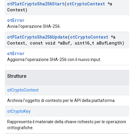
ot
Plat
Crypto
Sha256Start
(
ot
Crypto
Context
*a
Context)
otError
Avvia l'operazione SHA-256.
ot
Plat
Crypto
Sha256Update
(
ot
Crypto
Context
*a
Context
,
const void *a
Buf
,
uint16
_
t a
Buf
Length)
otError
Aggiorna l'operazione SHA-256 con il nuovo input.
Strutture
otCryptoContext
Archivia l'oggetto di contesto per le API della piattaforma.
otCryptoKey
Rappresenta il materiale della chiave richiesto per le operazioni
crittografiche.