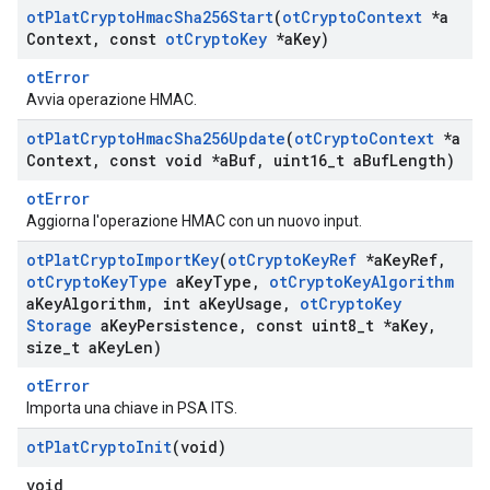
ot
Plat
Crypto
Hmac
Sha256Start
(
ot
Crypto
Context
*a
Context
,
const
ot
Crypto
Key
*a
Key)
otError
Avvia operazione HMAC.
ot
Plat
Crypto
Hmac
Sha256Update
(
ot
Crypto
Context
*a
Context
,
const void *a
Buf
,
uint16
_
t a
Buf
Length)
otError
Aggiorna l'operazione HMAC con un nuovo input.
ot
Plat
Crypto
Import
Key
(
ot
Crypto
Key
Ref
*a
Key
Ref
,
ot
Crypto
Key
Type
a
Key
Type
,
ot
Crypto
Key
Algorithm
a
Key
Algorithm
,
int a
Key
Usage
,
ot
Crypto
Key
Storage
a
Key
Persistence
,
const uint8
_
t *a
Key
,
size
_
t a
Key
Len)
otError
Importa una chiave in PSA ITS.
ot
Plat
Crypto
Init
(void)
void