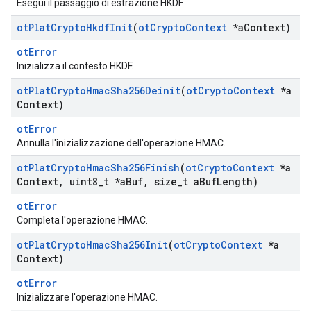
Esegui il passaggio di estrazione HKDF.
ot
Plat
Crypto
Hkdf
Init
(
ot
Crypto
Context
*a
Context)
otError
Inizializza il contesto HKDF.
ot
Plat
Crypto
Hmac
Sha256Deinit
(
ot
Crypto
Context
*a
Context)
otError
Annulla l'inizializzazione dell'operazione HMAC.
ot
Plat
Crypto
Hmac
Sha256Finish
(
ot
Crypto
Context
*a
Context
,
uint8
_
t *a
Buf
,
size
_
t a
Buf
Length)
otError
Completa l'operazione HMAC.
ot
Plat
Crypto
Hmac
Sha256Init
(
ot
Crypto
Context
*a
Context)
otError
Inizializzare l'operazione HMAC.