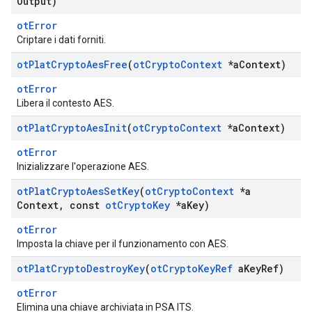
Output)
otError
Criptare i dati forniti.
ot
Plat
Crypto
Aes
Free
(
ot
Crypto
Context
*a
Context)
otError
Libera il contesto AES.
ot
Plat
Crypto
Aes
Init
(
ot
Crypto
Context
*a
Context)
otError
Inizializzare l'operazione AES.
ot
Plat
Crypto
Aes
Set
Key
(
ot
Crypto
Context
*a
Context
,
const
ot
Crypto
Key
*a
Key)
otError
Imposta la chiave per il funzionamento con AES.
ot
Plat
Crypto
Destroy
Key
(
ot
Crypto
Key
Ref
a
Key
Ref)
otError
Elimina una chiave archiviata in PSA ITS.