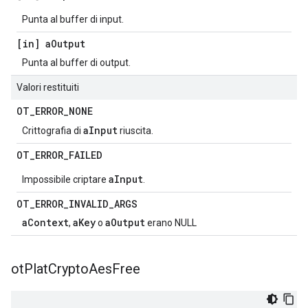
Punta al buffer di input.
[in] a
Output
Punta al buffer di output.
Valori restituiti
OT
_
ERROR
_
NONE
aInput
Crittografia di
riuscita.
OT
_
ERROR
_
FAILED
aInput
Impossibile criptare
.
OT
_
ERROR
_
INVALID
_
ARGS
aContext
aKey
aOutput
,
o
erano NULL
ot
Plat
Crypto
Aes
Free