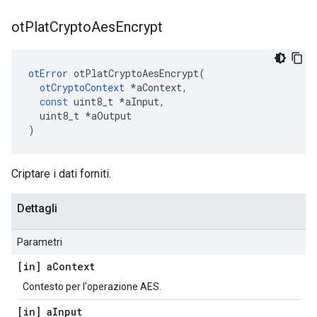
ot
Plat
Crypto
Aes
Encrypt
otError
 otPlatCryptoAesEncrypt
(
otCryptoContext
*
aContext
,
const
 uint8_t 
*
aInput
,
  uint8_t 
*
aOutput
)
Criptare i dati forniti.
Dettagli
Parametri
[in] a
Context
Contesto per l'operazione AES.
[in] a
Input