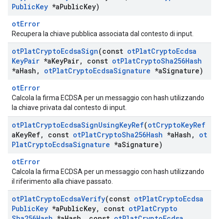
Public
Key
*a
Public
Key)
otError
Recupera la chiave pubblica associata dal contesto di input.
ot
Plat
Crypto
Ecdsa
Sign
(const
ot
Plat
Crypto
Ecdsa
Key
Pair
*a
Key
Pair
,
const
ot
Plat
Crypto
Sha256Hash
*a
Hash
,
ot
Plat
Crypto
Ecdsa
Signature
*a
Signature)
otError
Calcola la firma ECDSA per un messaggio con hash utilizzando
la chiave privata dal contesto di input.
ot
Plat
Crypto
Ecdsa
Sign
Using
Key
Ref
(
ot
Crypto
Key
Ref
a
Key
Ref
,
const
ot
Plat
Crypto
Sha256Hash
*a
Hash
,
ot
Plat
Crypto
Ecdsa
Signature
*a
Signature)
otError
Calcola la firma ECDSA per un messaggio con hash utilizzando
il riferimento alla chiave passato.
ot
Plat
Crypto
Ecdsa
Verify
(const
ot
Plat
Crypto
Ecdsa
Public
Key
*a
Public
Key
,
const
ot
Plat
Crypto
Sha256Hash
*a
Hash
,
const
ot
Plat
Crypto
Ecdsa