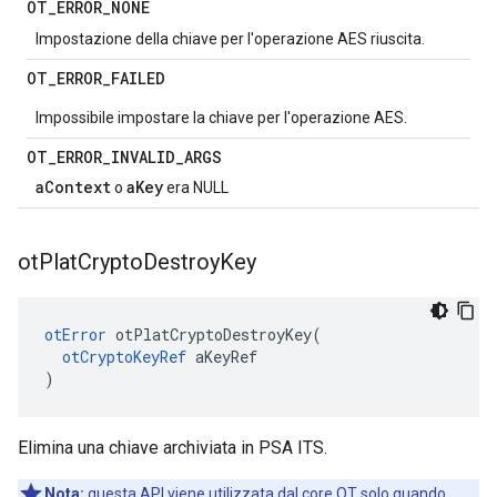
OT
_
ERROR
_
NONE
Impostazione della chiave per l'operazione AES riuscita.
OT
_
ERROR
_
FAILED
Impossibile impostare la chiave per l'operazione AES.
OT
_
ERROR
_
INVALID
_
ARGS
aContext
aKey
o
era NULL
ot
Plat
Crypto
Destroy
Key
otError
 otPlatCryptoDestroyKey
(
otCryptoKeyRef
 aKeyRef
)
Elimina una chiave archiviata in PSA ITS.
Nota:
questa API viene utilizzata dal core OT solo quando