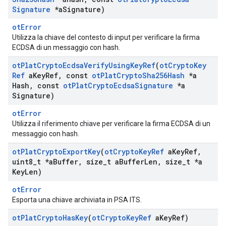
Signature
*a
Signature)
otError
Utilizza la chiave del contesto di input per verificare la firma
ECDSA di un messaggio con hash.
ot
Plat
Crypto
Ecdsa
Verify
Using
Key
Ref
(
ot
Crypto
Key
Ref
a
Key
Ref
,
const
ot
Plat
Crypto
Sha256Hash
*a
Hash
,
const
ot
Plat
Crypto
Ecdsa
Signature
*a
Signature)
otError
Utilizza il riferimento chiave per verificare la firma ECDSA di un
messaggio con hash.
ot
Plat
Crypto
Export
Key
(
ot
Crypto
Key
Ref
a
Key
Ref
,
uint8
_
t *a
Buffer
,
size
_
t a
Buffer
Len
,
size
_
t *a
Key
Len)
otError
Esporta una chiave archiviata in PSA ITS.
ot
Plat
Crypto
Has
Key
(
ot
Crypto
Key
Ref
a
Key
Ref)