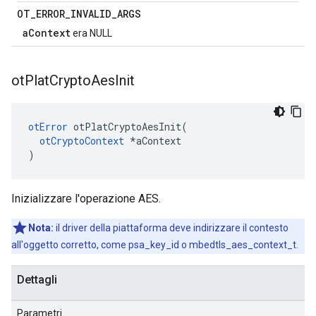
OT
_
ERROR
_
INVALID
_
ARGS
aContext
era NULL
ot
Plat
Crypto
Aes
Init
otError
 otPlatCryptoAesInit
(
otCryptoContext
*
aContext
)
Inizializzare l'operazione AES.
Nota:
il driver della piattaforma deve indirizzare il contesto
all'oggetto corretto, come psa_key_id o mbedtls_aes_context_t.
Dettagli
Parametri