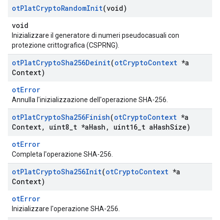
ot
Plat
Crypto
Random
Init
(void)
void
Inizializzare il generatore di numeri pseudocasuali con
protezione crittografica (CSPRNG).
ot
Plat
Crypto
Sha256Deinit
(
ot
Crypto
Context
*a
Context)
otError
Annulla l'inizializzazione dell'operazione SHA-256.
ot
Plat
Crypto
Sha256Finish
(
ot
Crypto
Context
*a
Context
,
uint8
_
t *a
Hash
,
uint16
_
t a
Hash
Size)
otError
Completa l'operazione SHA-256.
ot
Plat
Crypto
Sha256Init
(
ot
Crypto
Context
*a
Context)
otError
Inizializzare l'operazione SHA-256.