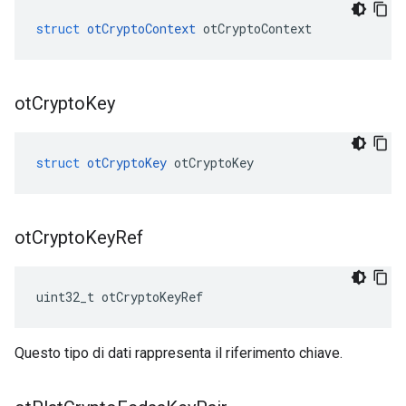
struct
otCryptoContext
 otCryptoContext
ot
Crypto
Key
struct
otCryptoKey
 otCryptoKey
ot
Crypto
Key
Ref
uint32_t otCryptoKeyRef
Questo tipo di dati rappresenta il riferimento chiave.