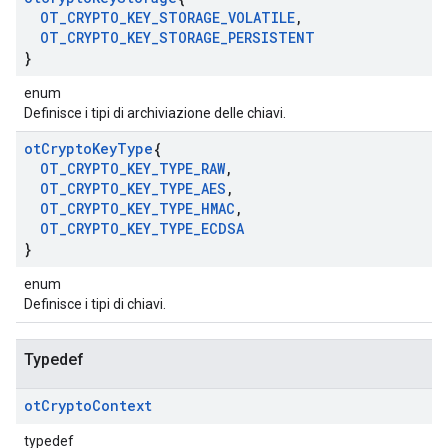
OT
_
CRYPTO
_
KEY
_
STORAGE
_
VOLATILE
,
OT
_
CRYPTO
_
KEY
_
STORAGE
_
PERSISTENT
}
enum
Definisce i tipi di archiviazione delle chiavi.
ot
Crypto
Key
Type
{
OT
_
CRYPTO
_
KEY
_
TYPE
_
RAW
,
OT
_
CRYPTO
_
KEY
_
TYPE
_
AES
,
OT
_
CRYPTO
_
KEY
_
TYPE
_
HMAC
,
OT
_
CRYPTO
_
KEY
_
TYPE
_
ECDSA
}
enum
Definisce i tipi di chiavi.
Typedef
ot
Crypto
Context
typedef