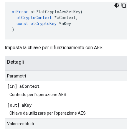
otError
 otPlatCryptoAesSetKey
(
otCryptoContext
*
aContext
,
const
otCryptoKey
*
aKey
)
Imposta la chiave per il funzionamento con AES.
Dettagli
Parametri
[in] a
Context
Contesto per l'operazione AES.
[out] a
Key
Chiave da utilizzare per l'operazione AES.
Valori restituiti