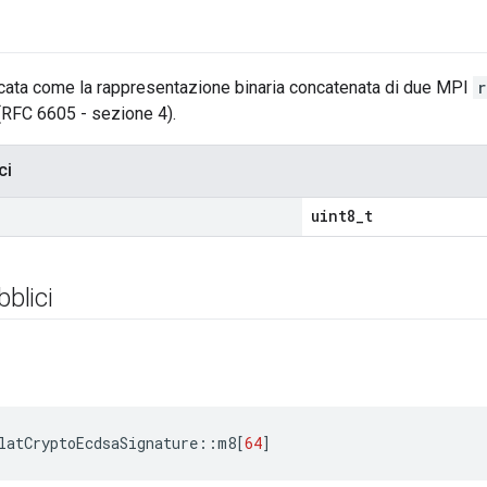
icata come la rappresentazione binaria concatenata di due MPI
r
 (RFC 6605 - sezione 4).
ci
uint8_t
bblici
latCryptoEcdsaSignature
::
m8
[
64
]