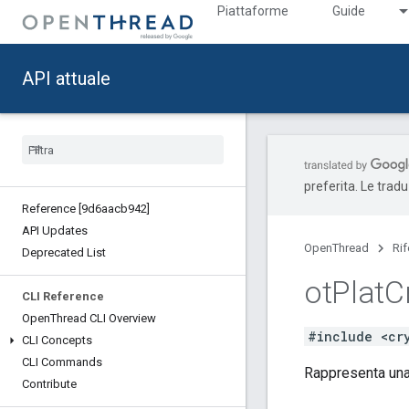
Piattaforme
Guide
API attuale
preferita. Le trad
Reference [9d6aacb942]
API Updates
OpenThread
Ri
Deprecated List
ot
Plat
C
CLI Reference
Open
Thread CLI Overview
#include <cr
CLI Concepts
CLI Commands
Rappresenta una
Contribute