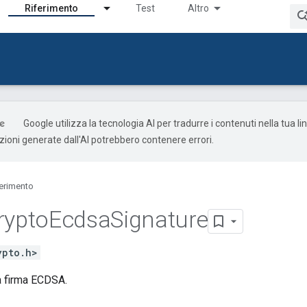
Riferimento
Test
Altro
Google utilizza la tecnologia AI per tradurre i contenuti nella tua l
uzioni generate dall'AI potrebbero contenere errori.
ferimento
rypto
Ecdsa
Signature
ypto.h>
 firma ECDSA.