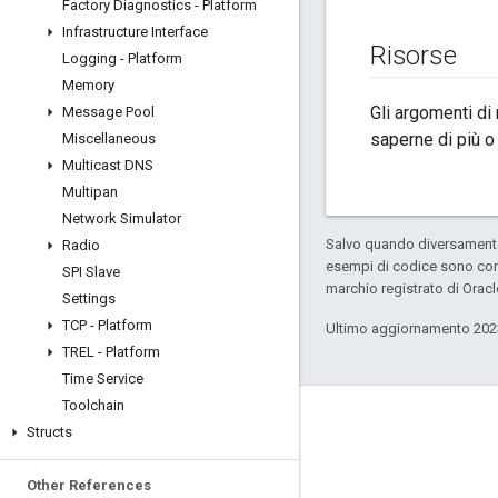
Factory Diagnostics - Platform
Infrastructure Interface
Risorse
Logging - Platform
Memory
Gli argomenti di
Message Pool
saperne di più o
Miscellaneous
Multicast DNS
Multipan
Network Simulator
Salvo quando diversamente 
Radio
esempi di codice sono con
SPI Slave
marchio registrato di Oracl
Settings
TCP - Platform
Ultimo aggiornamento 202
TREL - Platform
Time Service
Toolchain
GitHub
Structs
OpenThread
Other References
Border Router