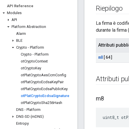
API Reference
Riepilogo
Modules
API
La firma è codif
Platform Abstraction
durante la firma
Alarm
BLE
Attributi pubbli
Crypto - Platform
Crypto - Platform
m8
[64]
ot
Crypto
Context
ot
Crypto
Key
ot
Plat
Crypto
Aes
Ccm
Config
Attributi pu
ot
Plat
Crypto
Ecdsa
Key
Pair
ot
Plat
Crypto
Ecdsa
Public
Key
ot
Plat
Crypto
Ecdsa
Signature
m8
ot
Plat
Crypto
Sha256Hash
DNS - Platform
DNS-SD (m
DNS)
uint8_t otP
Entropy