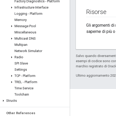
Factory Diagnostics - Platform
Infrastructure Interface
Risorse
Logging - Platform
Memory
Gli argomenti di
Message Pool
saperne di più o
Miscellaneous
Multicast DNS
Multipan
Network Simulator
Salvo quando diversamente 
Radio
esempi di codice sono con
SPI Slave
marchio registrato di Oracl
Settings
Ultimo aggiornamento 202
TCP - Platform
TREL - Platform
Time Service
Toolchain
GitHub
Structs
OpenThread
Other References
Border Router