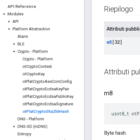
API Reference
Riepilogo
Modules
API
Attributi pubbli
Platform Abstraction
Alarm
m8
[32]
BLE
Crypto - Platform
Crypto - Platform
ot
Crypto
Context
Attributi pu
ot
Crypto
Key
ot
Plat
Crypto
Aes
Ccm
Config
ot
Plat
Crypto
Ecdsa
Key
Pair
m8
ot
Plat
Crypto
Ecdsa
Public
Key
ot
Plat
Crypto
Ecdsa
Signature
ot
Plat
Crypto
Sha256Hash
uint8_t otP
DNS - Platform
DNS-SD (m
DNS)
Byte hash.
Entropy