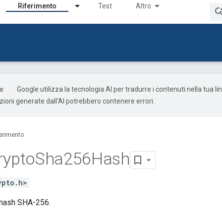
Riferimento
Test
Altro
Google utilizza la tecnologia AI per tradurre i contenuti nella tua l
uzioni generate dall'AI potrebbero contenere errori.
ferimento
rypto
Sha256Hash
ypto.h>
 hash SHA-256.