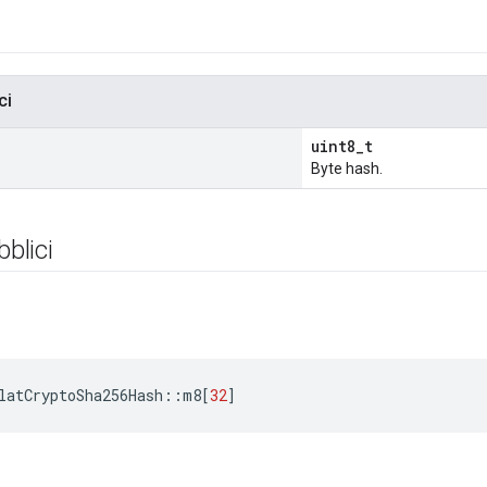
ci
uint8_t
Byte hash.
bblici
latCryptoSha256Hash
::
m8
[
32
]