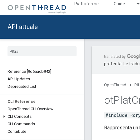
Piattaforme
Guide
API attuale
preferita. Le trad
Reference [9d6aacb942]
API Updates
OpenThread
Ri
Deprecated List
ot
Plat
C
CLI Reference
Open
Thread CLI Overview
#include <cr
CLI Concepts
CLI Commands
Rappresenta un
Contribute