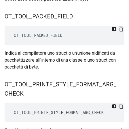
OT
_
TOOL
_
PACKED
_
FIELD
 OT_TOOL_PACKED_FIELD
Indica al compilatore uno struct o un'unione nidificati da
pacchettizzare all'interno di una classe o uno struct con
pacchetti di byte.
OT
_
TOOL
_
PRINTF
_
STYLE
_
FORMAT
_
ARG
_
CHECK
 OT_TOOL_PRINTF_STYLE_FORMAT_ARG_CHECK