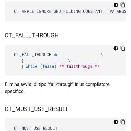
 OT_APPLE_IGNORE_GNU_FOLDING_CONSTANT __VA_ARGS__
OT
_
FALL
_
THROUGH
 OT_FALL_THROUGH 
do
\
{
\
}
while
(
false
)
/* fallthrough */
Elimina avvisi di tipo "fall-through" in un compilatore
specifico.
OT
_
MUST
_
USE
_
RESULT
 OT_MUST_USE_RESULT