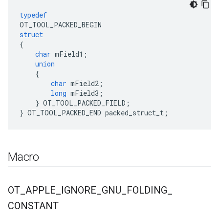
typedef
OT_TOOL_PACKED_BEGIN
struct
{
char
 mField1
;
union
{
char
 mField2
;
long
 mField3
;
}
 OT_TOOL_PACKED_FIELD
;
}
 OT_TOOL_PACKED_END packed_struct_t
;
Macro
OT
_
APPLE
_
IGNORE
_
GNU
_
FOLDING
_
CONSTANT