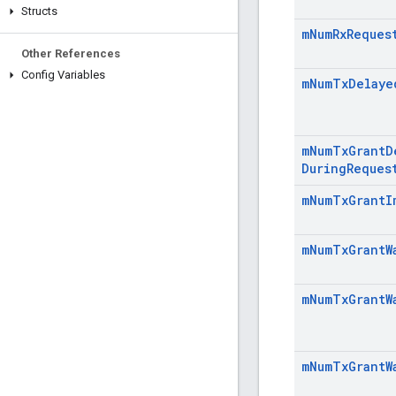
Structs
m
Num
Rx
Reques
Other References
Config Variables
m
Num
Tx
Delaye
m
Num
Tx
Grant
D
During
Reques
m
Num
Tx
Grant
I
m
Num
Tx
Grant
W
m
Num
Tx
Grant
W
m
Num
Tx
Grant
W