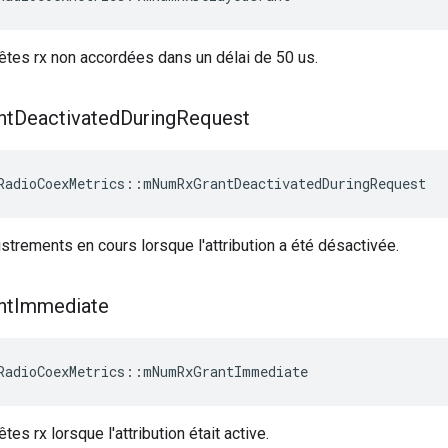
tes rx non accordées dans un délai de 50 us.
nt
Deactivated
During
Request
RadioCoexMetrics
::
mNumRxGrantDeactivatedDuringRequest
trements en cours lorsque l'attribution a été désactivée.
nt
Immediate
RadioCoexMetrics
::
mNumRxGrantImmediate
s rx lorsque l'attribution était active.