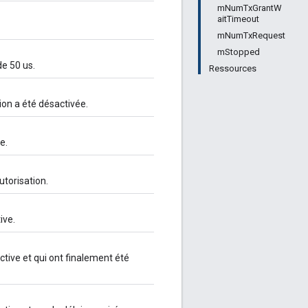
mNumTxGrantW
aitTimeout
mNumTxRequest
mStopped
e 50 us.
Ressources
ion a été désactivée.
e.
torisation.
ive.
ctive et qui ont finalement été