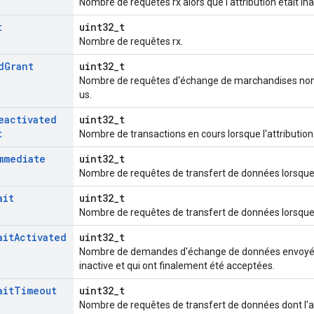
Nombre de requêtes rx alors que l'attribution était inac
t
uint32_t
Nombre de requêtes rx.
d
Grant
uint32_t
Nombre de requêtes d'échange de marchandises non 
us.
eactivated
uint32_t
t
Nombre de transactions en cours lorsque l'attribution
mmediate
uint32_t
Nombre de requêtes de transfert de données lorsque l'
ait
uint32_t
Nombre de requêtes de transfert de données lorsque l'
ait
Activated
uint32_t
Nombre de demandes d'échange de données envoyées l
inactive et qui ont finalement été acceptées.
ait
Timeout
uint32_t
Nombre de requêtes de transfert de données dont l'attr