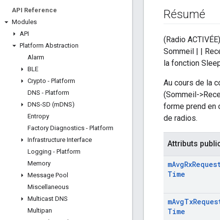
API Reference
Résumé
Modules
API
(Radio ACTIVÉE) +
Platform Abstraction
Sommeil | | Recev
Alarm
la fonction Sleep
BLE
Crypto - Platform
Au cours de la 
DNS - Platform
(Sommeil->Recevo
DNS-SD (m
DNS)
forme prend en
Entropy
de radios.
Factory Diagnostics - Platform
Infrastructure Interface
Attributs publi
Logging - Platform
Memory
m
Avg
Rx
Reques
Time
Message Pool
Miscellaneous
Multicast DNS
m
Avg
Tx
Reques
Multipan
Time