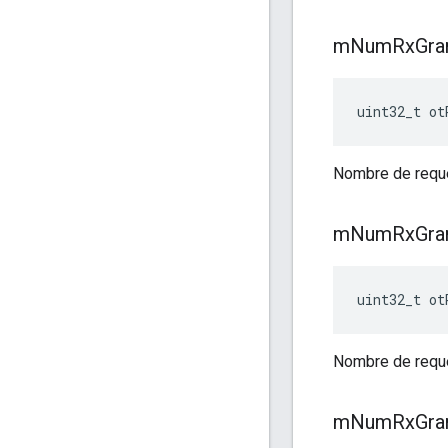
m
Num
Rx
Gra
uint32_t ot
Nombre de requêt
m
Num
Rx
Gra
uint32_t ot
Nombre de requête
m
Num
Rx
Gra