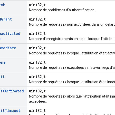
tch
uint32_t
Nombre de problèmes d'authentification.
d
Grant
uint32_t
Nombre de requêtes rx non accordées dans un délai d
eactivated
uint32_t
t
Nombre d'enregistrements en cours lorsque l'attribut
mmediate
uint32_t
Nombre de requêtes rx lorsque l'attribution était activ
one
uint32_t
Nombre de requêtes rx exécutées sans avoir reçu d'au
ait
uint32_t
Nombre de requêtes rx lorsque l'attribution était inact
ait
Activated
uint32_t
Nombre de requêtes rx alors que l'attribution était ina
acceptées.
ait
Timeout
uint32_t