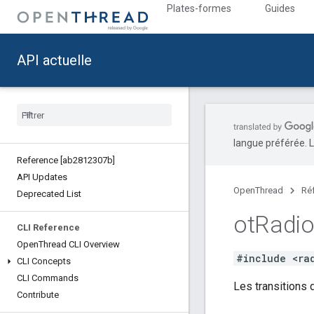
Plates-formes
Guides
API actuelle
langue préférée. L
Reference [ab2812307b]
API Updates
OpenThread
Ré
Deprecated List
ot
Radi
CLI Reference
Open
Thread CLI Overview
#include <ra
CLI Concepts
CLI Commands
Les transitions 
Contribute