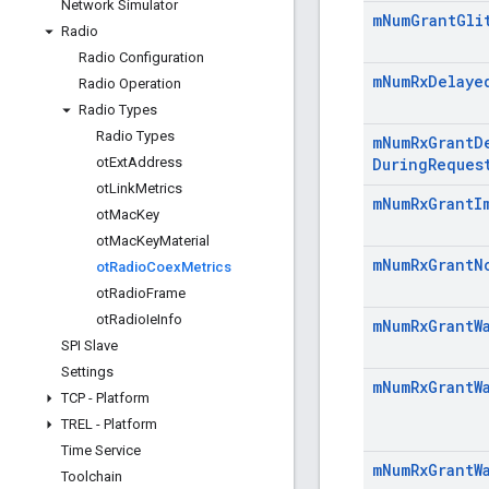
Network Simulator
m
Num
Grant
Gli
Radio
Radio Configuration
m
Num
Rx
Delaye
Radio Operation
Radio Types
Radio Types
m
Num
Rx
Grant
D
ot
Ext
Address
During
Reques
ot
Link
Metrics
m
Num
Rx
Grant
I
ot
Mac
Key
ot
Mac
Key
Material
m
Num
Rx
Grant
N
ot
Radio
Coex
Metrics
ot
Radio
Frame
ot
Radio
Ie
Info
m
Num
Rx
Grant
W
SPI Slave
Settings
m
Num
Rx
Grant
W
TCP - Platform
TREL - Platform
Time Service
m
Num
Rx
Grant
W
Toolchain