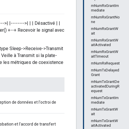
mNumRxGrantIm
mediate
mNumRxGrantNo
ne
>| |-------->| | | Désactivé | |
mNumRxGrantW
iver() +--+ Recevoir le signal avec
ait
mNumRxGrantW
aitActivated
 type Sleep->Receive->Transmit
mNumRxGrantW
eille à Transmit si la plate-
aitTimeout
 les métriques de coexistence
mNumRxRequest
mNumTxDelayed
Grant
mNumTxGrantDe
activatedDuringR
equest
mNumTxGrantIm
ption de données et l'octroi de
mediate
mNumTxGrantW
ait
mNumTxGrantW
bation et l'accord de transfert
aitActivated