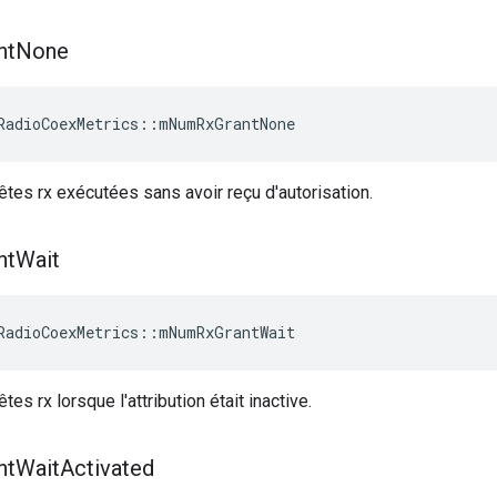
nt
None
RadioCoexMetrics
::
mNumRxGrantNone
es rx exécutées sans avoir reçu d'autorisation.
nt
Wait
RadioCoexMetrics
::
mNumRxGrantWait
s rx lorsque l'attribution était inactive.
nt
Wait
Activated