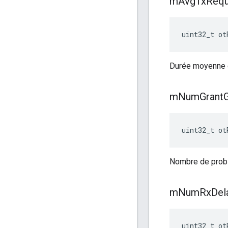
m
Avg
Tx
Requ
uint32_t ot
Durée moyenne d'
m
Num
Grant
G
uint32_t ot
Nombre de probl
m
Num
Rx
Del
uint32_t ot