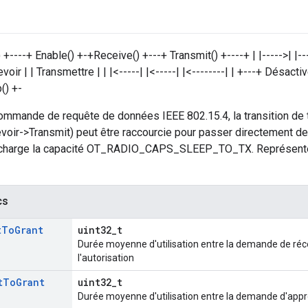
----+ Enable() +-+Receive() +---+ Transmit() +----+ | |----->| |-----
oir | | Transmettre | | |<-----| |<-----| |<--------| | +---+ Désact
() +-
commande de requête de données IEEE 802.15.4, la transition de
ir->Transmit) peut être raccourcie pour passer directement de V
 charge la capacité OT_RADIO_CAPS_SLEEP_TO_TX. Représente
cs
t
To
Grant
uint32_t
Durée moyenne d'utilisation entre la demande de réce
l'autorisation
t
To
Grant
uint32_t
Durée moyenne d'utilisation entre la demande d'appro