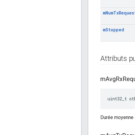
m
Num
Tx
Reques
m
Stopped
Attributs p
m
Avg
Rx
Req
uint32_t ot
Durée moyenne d'