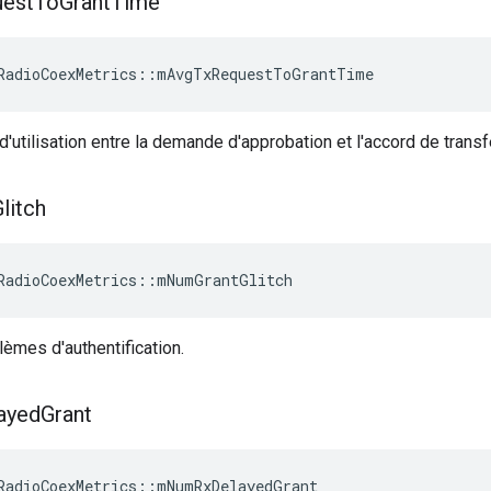
est
To
Grant
Time
RadioCoexMetrics
::
mAvgTxRequestToGrantTime
utilisation entre la demande d'approbation et l'accord de transf
litch
RadioCoexMetrics
::
mNumGrantGlitch
èmes d'authentification.
ayed
Grant
RadioCoexMetrics
::
mNumRxDelayedGrant