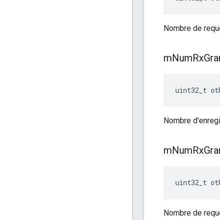
Nombre de requê
m
Num
Rx
Gra
uint32_t ot
Nombre d'enregis
m
Num
Rx
Gra
uint32_t ot
Nombre de requête