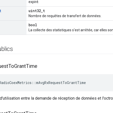
expiré.
t
uint32_t
Nombre de requêtes de transfert de données.
bool
La collecte des statistiques s'est arrêtée, car elles so
ublics
uest
To
Grant
Time
RadioCoexMetrics
::
mAvgRxRequestToGrantTime
utilisation entre la demande de réception de données et l'octroi