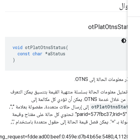
دوال
ot
Plat
Otns
Stat
void
 otPlatOtnsStatus
(
const
char
*
aStatus
)
دّر معلومات الحالة إلى OTNS.
م تمثيل معلومات الحالة بسلسلة منتهية القيمة بتنسيق يمكن التعرف
من خلال خدمة OTNS. يمكن أن تؤدي كل مكالمة إلى
otPlatOtnsStatu
إلى إرسال حالات متعددة، مفصولة بعلامة ";"،
مثل "parid=577fbc37;lrid=5". تحتوي كل حالة على مفتاح وقيمة
صولة بـ '='. يمكن فصل قيمة الحالة إلى حقول متعددة باستخدام ',',
e.
"ping_request=fdde:ad00:beef:0:459e:d7b4:b65e:5480,4,112000