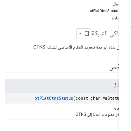
الدوال
otPlatOtnsStatus
المراجِع
اكي الشبكة
مل هذه الوحدة تجريد النظام الأساسي لشبكة OTNS.
لخّص
لدوال
ot
Plat
Otns
Status
(const char *a
Status
voi
صدّر معلومات الحالة إلى OTNS.