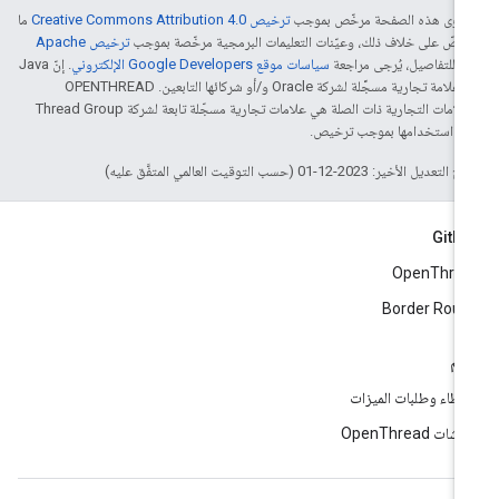
توى هذه الصفحة مرخّص بموجب
ترخيص Creative Commons Attribution 4.0‏
ما
 يُنصّ على خلاف ذلك، وعيّنات التعليمات البرمجية مرخّصة بموجب
ترخيص Apache
‏
. للتفاصيل، يُرجى مراجعة
سياسات موقع Google Developers الإلكتروني
. إنّ Java
هي علامة تجارية مسجَّلة لشركة Oracle و/أو شركائها التابعين. ‫OPENTHREAD
والعلامات التجارية ذات الصلة هي علامات تجارية مسجّلة تابعة لشركة Thread Group
تم استخدامها بموجب ترخيص.
لتعديل الأخير: 2023-12-01 (حسب التوقيت العالمي المتفَّق عليه)
GitH
OpenThre
Border Rout
دعم
أخطاء وطلبات الميزات
شات OpenThread