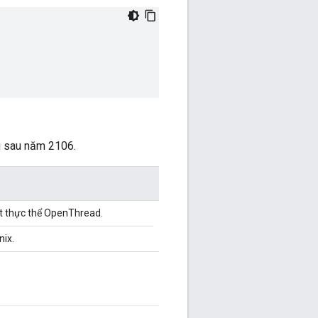
ầu sau năm 2106.
t thực thể OpenThread.
nix.