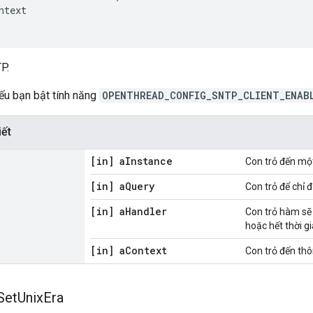
ntext
P.
ếu bạn bật tính năng
OPENTHREAD_CONFIG_SNTP_CLIENT_ENAB
iết
[in] a
Instance
Con trỏ đến mộ
[in] a
Query
Con trỏ để chỉ 
[in] a
Handler
Con trỏ hàm sẽ
hoặc hết thời g
[in] a
Context
Con trỏ đến thô
Set
Unix
Era