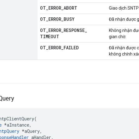
OT
_
ERROR
_
ABORT
Giao dịch SNTP 
OT
_
ERROR
_
BUSY
Đã nhận được gó
OT
_
ERROR
_
RESPONSE
_
Không nhận đượ
TIMEOUT
gian chờ.
OT
_
ERROR
_
FAILED
Đã nhận được câ
không chính xá
Query
ntpClientQuery
(
e
*
aInstance
,
ntpQuery
*
aQuery
,
ponseHandler
 aHandler
,