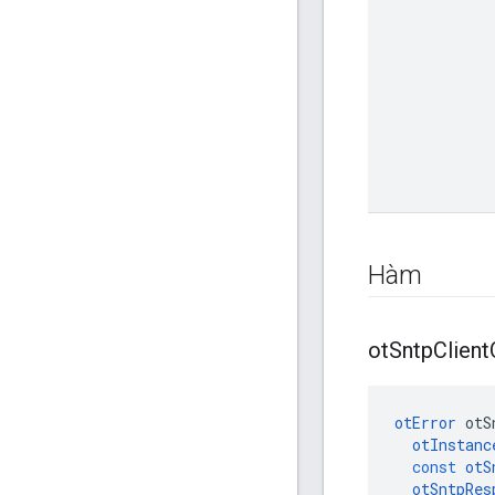
Hàm
ot
Sntp
Client
otError
 otS
otInstanc
const
otS
otSntpRes