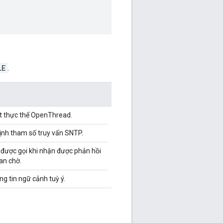
LE
.
t thực thể OpenThread.
định tham số truy vấn SNTP.
 được gọi khi nhận được phản hồi
ian chờ.
ng tin ngữ cảnh tuỳ ý.