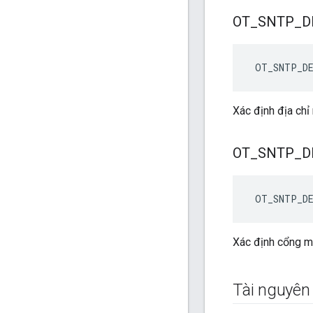
OT
_
SNTP
_
D
 OT_SNTP_D
Xác định địa ch
OT
_
SNTP
_
D
 OT_SNTP_D
Xác định cổng m
Tài nguyên