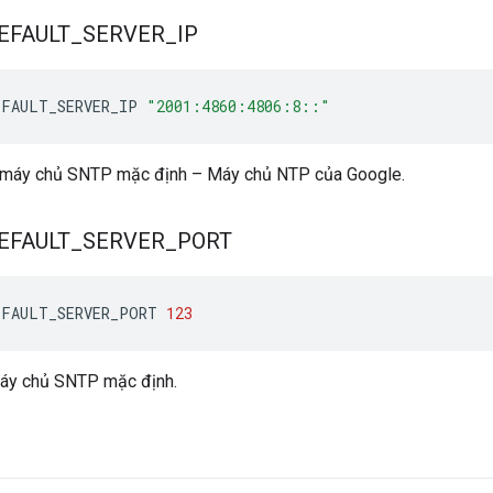
EFAULT
_
SERVER
_
IP
EFAULT_SERVER_IP 
"2001:4860:4806:8::"
ỉ máy chủ SNTP mặc định – Máy chủ NTP của Google.
EFAULT
_
SERVER
_
PORT
EFAULT_SERVER_PORT 
123
áy chủ SNTP mặc định.