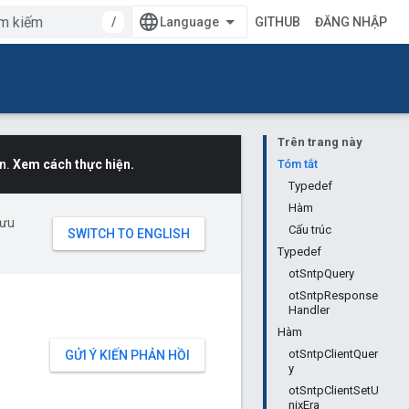
/
GITHUB
ĐĂNG NHẬP
Trên trang này
n.
Xem cách thực hiện.
Tóm tắt
Typedef
Hàm
 ưu
Cấu trúc
Typedef
otSntpQuery
otSntpResponse
Handler
Hàm
otSntpClientQuer
GỬI Ý KIẾN PHẢN HỒI
y
otSntpClientSetU
nixEra