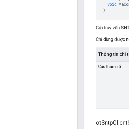
void
*
aCo
)
Gửi truy vấn SNT
Chỉ dùng được n
Thông tin chi t
Các tham số
ot
Sntp
Client