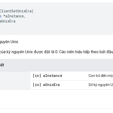
ClientSetUnixEra
(
e
*
aInstance
,
aUnixEra
guyên Unix.
 của kỷ nguyên Unix được đặt là 0. Các niên hiệu tiếp theo bắt đ
iết
[in] a
Instance
Con trỏ đến mộ
[in] a
Unix
Era
Số kỷ nguyên U