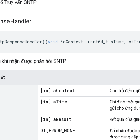
số Truy vấn SNTP.
nse
Handler
tpResponseHandler
)(
void
*
aContext
,
 uint64_t aTime
,
 otEr
i khi nhận được phản hồi SNTP.
iết
[in] a
Context
Con trỏ đến ng
[in] a
Time
Chỉ định thời g
gửi cho ứng dụn
[in] a
Result
Kết quả của gia
OT
_
ERROR
_
NONE
Đã nhận được p
được cung cấp 