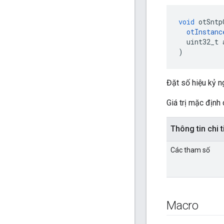
void
 otSntp
otInstanc
  uint32_t 
)
Đặt số hiệu kỷ n
Giá trị mặc định
Thông tin chi t
Các tham số
Macro