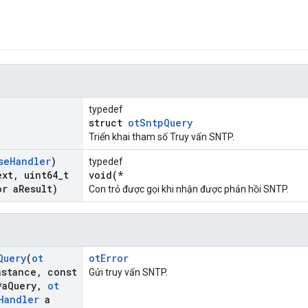
typedef
struct
otSntpQuery
Triển khai tham số Truy vấn SNTP.
se
Handler
)
typedef
ext
,
uint64
_
t
void(*
or a
Result)
Con trỏ được gọi khi nhận được phản hồi SNTP.
Query
(
ot
otError
nstance
,
const
Gửi truy vấn SNTP.
a
Query
,
ot
Handler
a