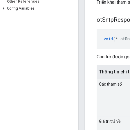
Other References
Triển khai tham 
Config Variables
ot
Sntp
Respo
void
(*
 otSn
Con trỏ được gọ
Thông tin chi t
Các tham số
Giá trị trả về