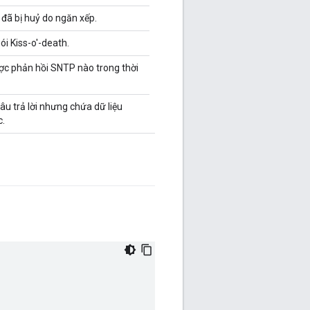
đã bị huỷ do ngăn xếp.
i Kiss-o'-death.
c phản hồi SNTP nào trong thời
u trả lời nhưng chứa dữ liệu
c.