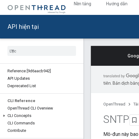
Nền tảng
Hướng dẫn
API hiện tại
Googl
Reference [9d6aacb942]
API Updates
tiên. Bản dịch bằng
Deprecated List
CLI Reference
OpenThread
Tài
Open
Thread CLI Overview
SNTP
CLI Concepts
CLI Commands
Contribute
Mô-đun này bao 