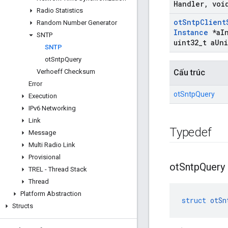
Handler
,
void
Radio Statistics
ot
Sntp
Client
Random Number Generator
Instance
*a
I
SNTP
uint32
_
t a
Uni
SNTP
ot
Sntp
Query
Verhoeff Checksum
Cấu trúc
Error
otSntpQuery
Execution
IPv6 Networking
Link
Typedef
Message
Multi Radio Link
Provisional
ot
Sntp
Query
TREL - Thread Stack
Thread
Platform Abstraction
struct
otSn
Structs