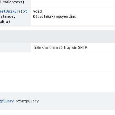
 *a
Context)
Set
Unix
Era
(
ot
void
nstance
,
Đặt số hiệu kỷ nguyên Unix.
x
Era)
Triển khai tham số Truy vấn SNTP.
tpQuery
 otSntpQuery