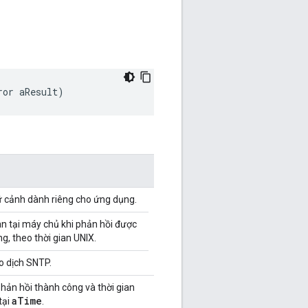
ror aResult
)
ữ cảnh dành riêng cho ứng dụng.
ian tại máy chủ khi phản hồi được
g, theo thời gian UNIX.
o dịch SNTP.
hản hồi thành công và thời gian
aTime
tại
.