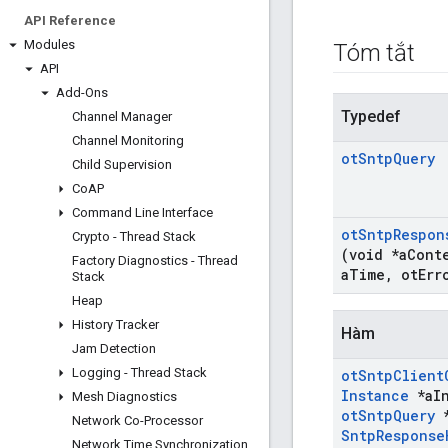
API Reference
Modules
Tóm tắt
API
Add-Ons
Typedef
Channel Manager
Channel Monitoring
ot
Sntp
Query
Child Supervision
Co
AP
Command Line Interface
ot
Sntp
Respon
Crypto - Thread Stack
(void *a
Cont
Factory Diagnostics - Thread
a
Time
,
ot
Err
Stack
Heap
History Tracker
Hàm
Jam Detection
Logging - Thread Stack
ot
Sntp
Client
Instance
*a
I
Mesh Diagnostics
ot
Sntp
Query
*
Network Co-Processor
Sntp
Response
Network Time Synchronization