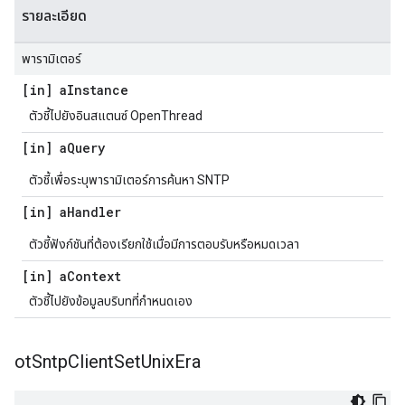
รายละเอียด
พารามิเตอร์
[in] a
Instance
ตัวชี้ไปยังอินสแตนซ์ OpenThread
[in] a
Query
ตัวชี้เพื่อระบุพารามิเตอร์การค้นหา SNTP
[in] a
Handler
ตัวชี้ฟังก์ชันที่ต้องเรียกใช้เมื่อมีการตอบรับหรือหมดเวลา
[in] a
Context
ตัวชี้ไปยังข้อมูลบริบทที่กำหนดเอง
ot
Sntp
Client
Set
Unix
Era