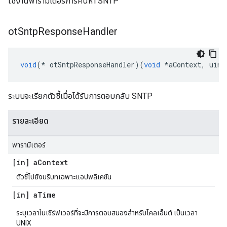
ใช้งานพารามิเตอร์การค้นหา SNTP
ot
Sntp
Response
Handler
void
(*
 otSntpResponseHandler
)(
void
*
aContext
,
 uint
ระบบจะเรียกตัวชี้เมื่อได้รับการตอบกลับ SNTP
รายละเอียด
พารามิเตอร์
[in] a
Context
ตัวชี้ไปยังบริบทเฉพาะแอปพลิเคชัน
[in] a
Time
ระบุเวลาในเซิร์ฟเวอร์ที่จะมีการตอบสนองสำหรับไคลเอ็นต์ เป็นเวลา
UNIX