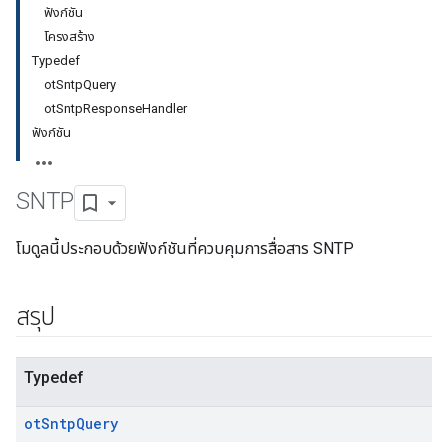
ฟังก์ชัน
โครงสร้าง
Typedef
otSntpQuery
otSntpResponseHandler
ฟังก์ชัน
SNTP
โมดูลนี้ประกอบด้วยฟังก์ชันที่ควบคุมการสื่อสาร SNTP
สรุป
Typedef
ot
Sntp
Query