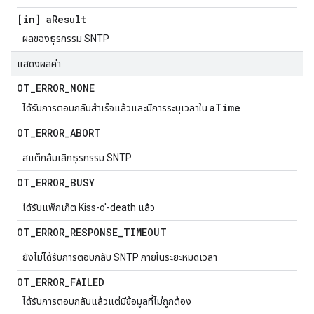
[in] a
Result
ผลของธุรกรรม SNTP
แสดงผลค่า
OT
_
ERROR
_
NONE
aTime
ได้รับการตอบกลับสำเร็จแล้วและมีการระบุเวลาใน
OT
_
ERROR
_
ABORT
สแต็กล้มเลิกธุรกรรม SNTP
OT
_
ERROR
_
BUSY
ได้รับแพ็กเก็ต Kiss-o'-death แล้ว
OT
_
ERROR
_
RESPONSE
_
TIMEOUT
ยังไม่ได้รับการตอบกลับ SNTP ภายในระยะหมดเวลา
OT
_
ERROR
_
FAILED
ได้รับการตอบกลับแล้วแต่มีข้อมูลที่ไม่ถูกต้อง