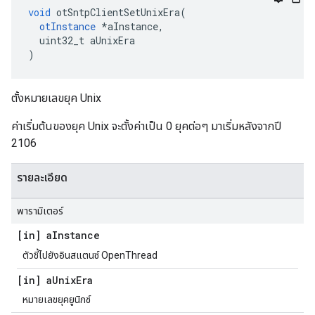
void
 otSntpClientSetUnixEra
(
otInstance
*
aInstance
,
  uint32_t aUnixEra
)
ตั้งหมายเลขยุค Unix
ค่าเริ่มต้นของยุค Unix จะตั้งค่าเป็น 0 ยุคต่อๆ มาเริ่มหลังจากปี
2106
รายละเอียด
พารามิเตอร์
[in] a
Instance
ตัวชี้ไปยังอินสแตนซ์ OpenThread
[in] a
Unix
Era
หมายเลขยุคยูนิกซ์