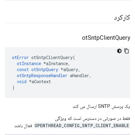
کارکرد
ot
Sntp
Client
Query
otError
 otSntpClientQuery
(
otInstance
*
aInstance
,
const
otSntpQuery
*
aQuery
,
otSntpResponseHandler
 aHandler
,
void
*
aContext
)
یک پرسش SNTP ارسال می کند.
فقط در صورتی در دسترس است که ویژگی
OPENTHREAD_CONFIG_SNTP_CLIENT_ENABLE
فعال باشد.