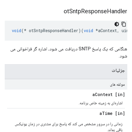
ot
Sntp
Response
Handler
void
(*
 otSntpResponseHandler
)(
void
*
aContext
,
 uint
هنگامی که یک پاسخ SNTP دریافت می شود، اشاره گر فراخوانی می
شود.
جزئیات
مولفه های
Context
[in] a
اشاره‌ای به زمینه خاص برنامه.
Time
[in] a
زمانی را در سرور مشخص می کند که پاسخ برای مشتری در زمان یونیکس
باقی بماند.