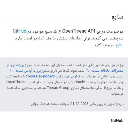
منابع
موضوعات مرجع OpenThread API از کد منبع موجود در
GitHub
سرچشمه می گیرند. برای اطلاعات بیشتر، یا مشارکت در اسناد ما، به
منابع
مراجعه کنید.
جز در مواردی که غیراز این ذکر شده باشد، محتوای این صفحه تحت مجوز
پروانه ارجاع
مشترکات خلاقانه نسخه ۴.۰
است. نمونه کدها نیز دارای مجوز
پروانه آپاچی نسخه ۲.۰
است. برای اطلاع از جزئیات، به
خطمشی‌های سایت Google Developers‏
مراجعه کنید.
جاوا علامت تجاری ثبت‌شده Oracle و/یا شرکت‌های وابسته به آن است. ‫OpenThread
و علائم مربوط به آن، علامت‌های تجاری Thread Group هستند و تحت پروانه استفاده
می‌شوند.
تاریخ آخرین به‌روزرسانی 2023-12-01 به‌وقت ساعت هماهنگ جهانی.
GitHub