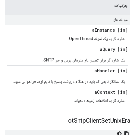
جزئیات
مولفه های
Instance
[in] a
اشاره گر به یک نمونه OpenThread.
Query
[in] a
یک اشاره گر برای تعیین پارامترهای پرس و جو SNTP.
Handler
[in] a
یک نشانگر تابعی که باید در هنگام دریافت پاسخ یا تایم اوت فراخوانی شود.
Context
[in] a
اشاره گر به اطلاعات زمینه دلخواه.
ot
Sntp
Client
Set
Unix
Era