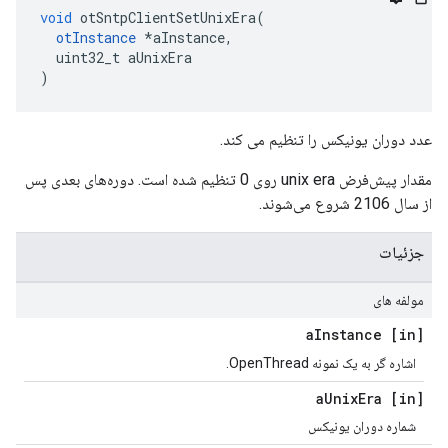
void
 otSntpClientSetUnixEra
(
otInstance
*
aInstance
,
  uint32_t aUnixEra
)
عدد دوران یونیکس را تنظیم می کند.
مقدار پیش‌فرض unix era روی 0 تنظیم شده است. دوره‌های بعدی پس
از سال 2106 شروع می‌شوند.
جزئیات
مولفه های
Instance
[in] a
اشاره گر به یک نمونه OpenThread.
Unix
Era
[in] a
شماره دوران یونیکس