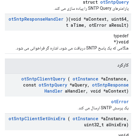
struct
otSntpQuery
پارامترهای SNTP Query را پیاده سازی می کند.
ot
Sntp
Response
Handler
)(void *a
Context
,
uint64
_
t a
Time
,
ot
Error a
Result)
typedef
void(*
هنگامی که یک پاسخ SNTP دریافت می شود، اشاره گر فراخوانی می شود.
کارکرد
ot
Sntp
Client
Query
(
ot
Instance
*a
Instance
,
const
ot
Sntp
Query
*a
Query
,
ot
Sntp
Response
Handler
a
Handler
,
void *a
Context)
otError
یک پرسش SNTP ارسال می کند.
ot
Sntp
Client
Set
Unix
Era
(
ot
Instance
*a
Instance
,
uint32
_
t a
Unix
Era)
void