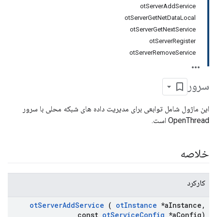
otServerAddService
otServerGetNetDataLocal
otServerGetNextService
otServerRegister
otServerRemoveService
سرور
این ماژول شامل توابعی برای مدیریت داده های شبکه محلی با سرور
OpenThread است.
خلاصه
کارکرد
ot
Server
Add
Service
(
ot
Instance
*a
Instance
,
const
ot
Service
Config
*a
Config)