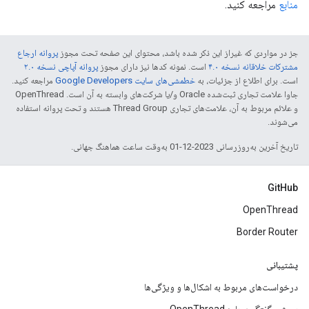
منابع
مراجعه کنید.
جز در مواردی که غیراز این ذکر شده باشد، محتوای این صفحه تحت مجوز
پروانه ارجاع
مشترکات خلاقانه نسخه ۴.۰
است. نمونه کدها نیز دارای مجوز
پروانه آپاچی نسخه ۲.۰
است. برای اطلاع از جزئیات، به
خطمشی‌های سایت Google Developers‏
مراجعه کنید.
جاوا علامت تجاری ثبت‌شده Oracle و/یا شرکت‌های وابسته به آن است. ‫OpenThread
و علائم مربوط به آن، علامت‌های تجاری Thread Group هستند و تحت پروانه استفاده
می‌شوند.
تاریخ آخرین به‌روزرسانی 2023-12-01 به‌وقت ساعت هماهنگ جهانی.
GitHub
OpenThread
Border Router
پشتیبانی
درخواست‌های مربوط به اشکال‌ها و ویژگی‌ها