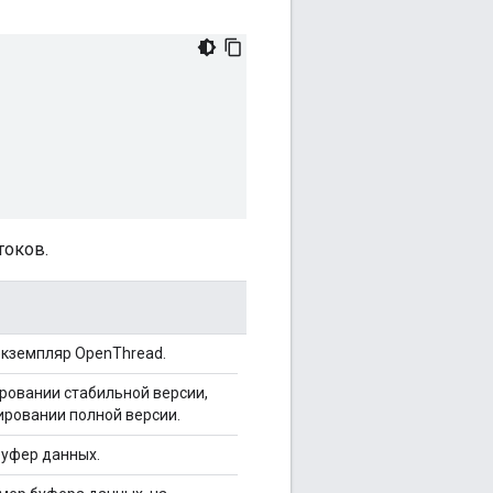
токов.
экземпляр OpenThread.
ровании стабильной версии,
ировании полной версии.
буфер данных.