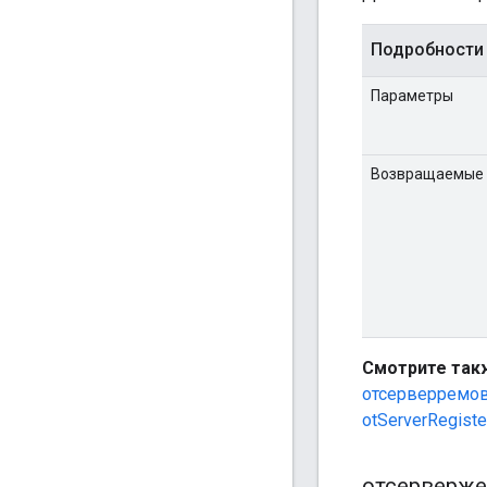
Подробности
Параметры
Возвращаемые 
Смотрите так
отсерверремо
otServerRegiste
отсерверже