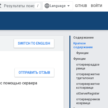
/
GITHUB
ВОЙТИ
Содержание
Краткое
содержание
Функции
Функции
отсервераддсе
рвице
ОТПРАВИТЬ ОТЗЫВ
отсервержетне
тдаталокал
и с помощью сервера
отсервержетне
кстсервице
otServerRegister
отсерверремов
есервице