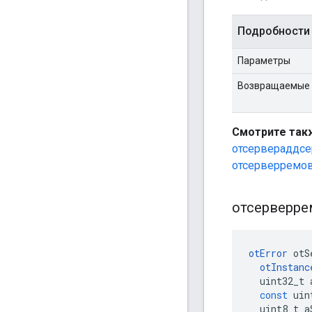
Подробности
Параметры
Возвращаемые 
Смотрите так
отсервераддс
отсерверремо
отсерверре
otError
 otS
otInstanc
  uint32_t 
const
 uin
  uint8_t a