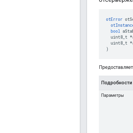
otError
 otS
otInstanc
bool
 aSta
  uint8_t 
*
  uint8_t 
*
)
Предоставляет
Подробности
Параметры