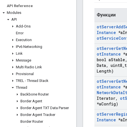
API Reference
Modules
Функции
API
Add-Ons
ot
Server
Add
S
Instance
*a
I
Error
ot
Service
Con
Execution
IPv6 Networking
ot
Server
Get
N
Link
ot
Instance
*
bool a
Stable
Message
Data
,
uint8
_
t
Multi Radio Link
Length)
Provisional
TREL - Thread Stack
ot
Server
Get
N
ot
Instance
*
Thread
Network
Data
I
Backbone Router
Iterator
,
ot
Border Agent
*a
Config)
Border Agent TXT Data Parser
ot
Server
Regi
Border Agent Tracker
Instance
*a
I
Border Router