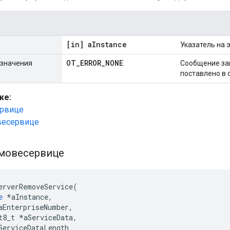
[in] a
Instance
Указатель на 
OT
_
ERROR
_
NONE
значения
Сообщение за
поставлено в 
же:
ервице
весервице
мовесервице
erverRemoveService
(
e
*
aInstance
,
aEnterpriseNumber
,
t8_t 
*
aServiceData
,
ServiceDataLength