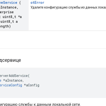
ve
Service
(
otError
a
Instance
,
Удалите конфигурацию службы из данных локал
erprise
 uint8
_
t *a
uint8
_
t a
ength)
дсервице
erverAddService
(
e
*
aInstance
,
erviceConfig
*
aConfig
игурацию службы к данным локальной сети.