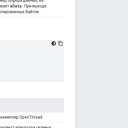
мер буфера данных, на
aData
ывает
. При выходе
опированных байтов.
экземпляр OpenThread.
контекст итератора сетевых