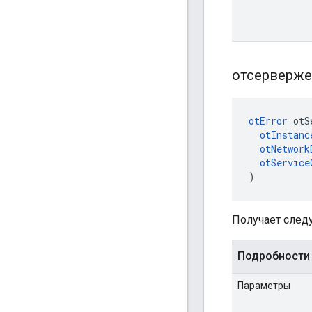
отсерверже
otError
 otS
otInstanc
otNetwork
otService
)
Получает след
Подробности
Параметры