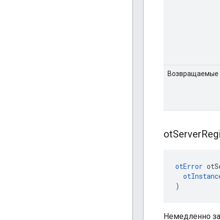
Возвращаемые 
ot
Server
Regi
otError
 otS
otInstanc
)
Немедленно за