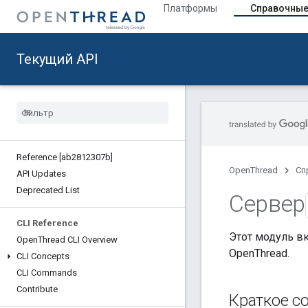
Платформы
Справочные
Текущий API
Reference [ab2812307b]
OpenThread
Сп
API Updates
Deprecated List
Сервер
CLI Reference
Этот модуль в
Open
Thread CLI Overview
OpenThread.
CLI Concepts
CLI Commands
Contribute
Краткое с