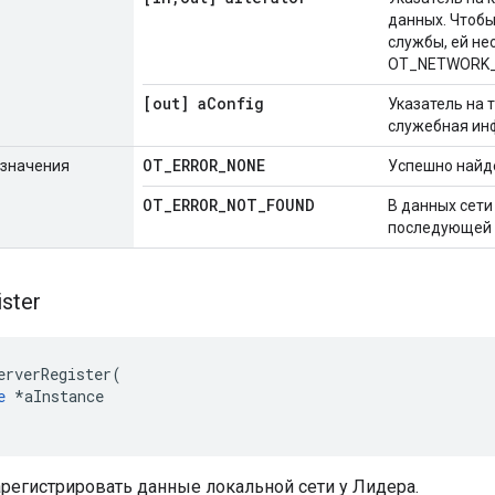
данных. Чтобы
службы, ей не
OT_NETWORK_
[out] a
Config
Указатель на 
служебная ин
OT
_
ERROR
_
NONE
значения
Успешно найд
OT
_
ERROR
_
NOT
_
FOUND
В данных сети
последующей 
ster
erverRegister
(
e
*
aInstance
регистрировать данные локальной сети у Лидера.