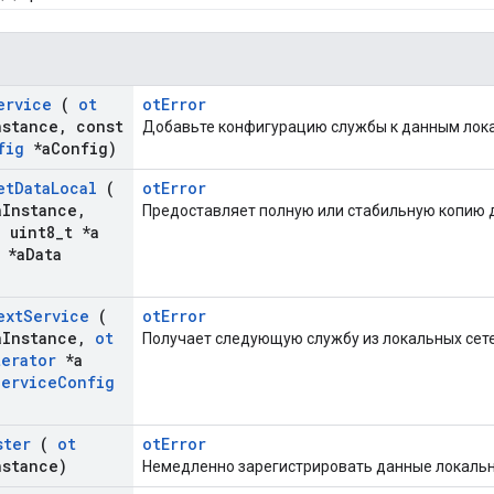
ervice
(
ot
otError
nstance
,
const
Добавьте конфигурацию службы к данным лока
fig
*a
Config)
et
Data
Local
(
otError
a
Instance
,
Предоставляет полную или стабильную копию д
,
uint8
_
t *a
 *a
Data
ext
Service
(
otError
a
Instance
,
ot
Получает следующую службу из локальных сет
terator
*a
Service
Config
ster
(
ot
otError
nstance)
Немедленно зарегистрировать данные локально