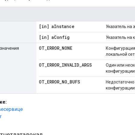
[in] a
Instance
Указатель на 
[in] a
Config
Указатель на 
OT
_
ERROR
_
NONE
значения
Конфигурация 
локальной сет
OT
_
ERROR
_
INVALID
_
ARGS
Один или нес
конфигурации
OT
_
ERROR
_
NO
_
BUFS
Недостаточно
конфигурации 
же:
весервице
r
тнетдаталокал