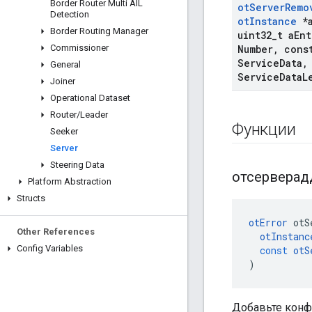
Border Router Multi AIL
ot
Server
Remo
Detection
ot
Instance
*
Border Routing Manager
uint32
_
t a
Ent
Commissioner
Number
,
const
Service
Data
,
General
Service
Data
L
Joiner
Operational Dataset
Router
/
Leader
Функции
Seeker
Server
Steering Data
отсерверад
Platform Abstraction
Structs
otError
 otS
Other References
otInstanc
Config Variables
const
otS
)
Добавьте конф