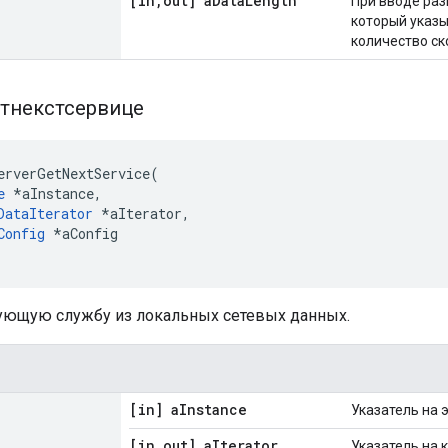
[in
,
out] a
Data
Length
При вводе раз
который указ
количество ск
тнекстсервице
erverGetNextService
(
e
*
aInstance
,
DataIterator
*
aIterator
,
Config
*
aConfig
ующую службу из локальных сетевых данных.
[in] a
Instance
Указатель на 
[in
,
out] a
Iterator
Указатель на 