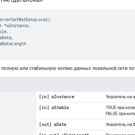
erverGetNetDataLocal
(
e
*
aInstance
,
ble
,
aData
,
aDataLength
 полную или стабильную копию данных локальной сети по
[in] a
Instance
Указатель на 
[in] a
Stable
TRUE при копи
FALSE при коп
[out] a
Data
Указатель на 