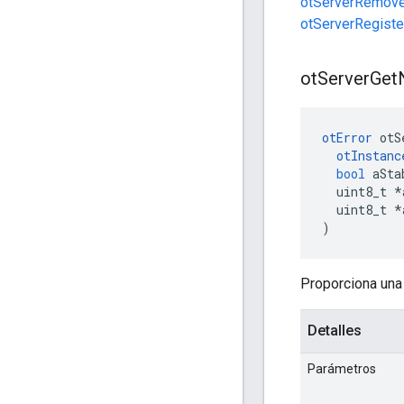
otServerRemove
otServerRegiste
ot
Server
Get
otError
 otS
otInstanc
bool
 aSta
  uint8_t 
*
  uint8_t 
*
)
Proporciona una 
Detalles
Parámetros