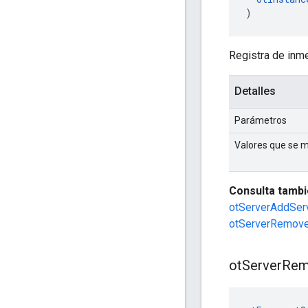
)
Registra de inmed
Detalles
Parámetros
Valores que se 
Consulta tambi
otServerAddSer
otServerRemove
ot
Server
Rem