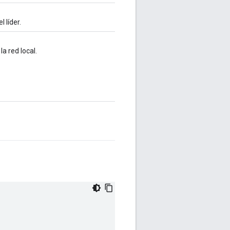
 líder.
a red local.