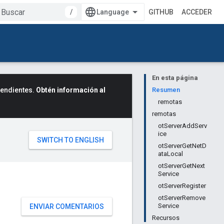
/
GITHUB
ACCEDER
En esta página
cendientes.
Obtén información al
Resumen
remotas
remotas
otServerAddServ
ice
otServerGetNetD
ataLocal
otServerGetNext
Service
otServerRegister
otServerRemove
Service
ENVIAR COMENTARIOS
Recursos