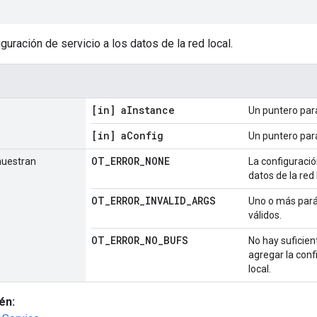
guración de servicio a los datos de la red local.
[in] a
Instance
Un puntero par
[in] a
Config
Un puntero para
OT
_
ERROR
_
NONE
muestran
La configuraci
datos de la red 
OT
_
ERROR
_
INVALID
_
ARGS
Uno o más pará
válidos.
OT
_
ERROR
_
NO
_
BUFS
No hay suficien
agregar la conf
local.
én: