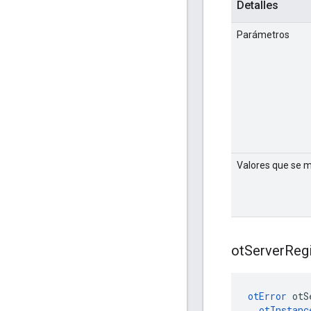
Detalles
Parámetros
Valores que se 
ot
Server
Regi
otError
 otS
otInstanc