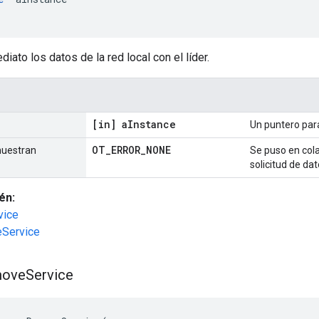
iato los datos de la red local con el líder.
[in] a
Instance
Un puntero par
OT
_
ERROR
_
NONE
muestran
Se puso en col
solicitud de dat
én:
vice
Service
ove
Service