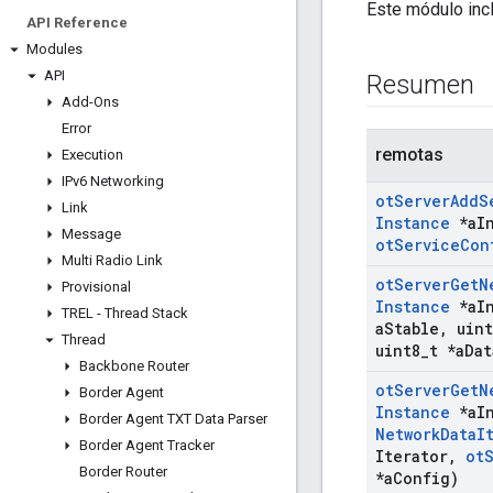
Este módulo incl
API Reference
Modules
API
Resumen
Add-Ons
Error
remotas
Execution
IPv6 Networking
ot
Server
Add
S
Link
Instance
*a
I
Message
ot
Service
Con
Multi Radio Link
ot
Server
Get
N
Provisional
Instance
*a
I
TREL - Thread Stack
a
Stable
,
uint
Thread
uint8
_
t *a
Dat
Backbone Router
ot
Server
Get
N
Border Agent
Instance
*a
I
Border Agent TXT Data Parser
Network
Data
I
Border Agent Tracker
Iterator
,
ot
Border Router
*a
Config)