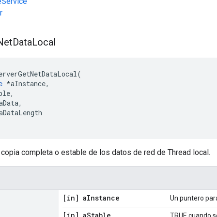
Service
r
Net
Data
Local
erverGetNetDataLocal
(
e
*
aInstance
,
ble
,
aData
,
aDataLength
copia completa o estable de los datos de red de Thread local.
[in] a
Instance
Un puntero par
[in] a
Stable
TRUE cuando se