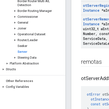
Border Router Multi AIL
Detection
ot
Server
Regi
Instance
*a
I
Border Routing Manager
Commissioner
ot
Server
Remo
General
Instance
*a
I
Joiner
uint32
_
t a
Ent
Number
,
const
Operational Dataset
Service
Data
,
Router
/
Leader
Service
Data
L
Seeker
Server
Steering Data
remotas
Platform Abstraction
Structs
ot
Server
Add
Other References
Config Variables
otError
 otS
otInstanc
const
otS
)