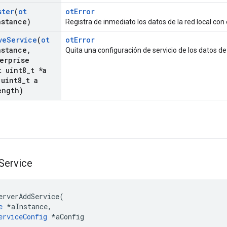
ster
(
ot
otError
nstance)
Registra de inmediato los datos de la red local con el
ve
Service
(
ot
otError
nstance
,
Quita una configuración de servicio de los datos de l
erprise
 uint8
_
t *a
uint8
_
t a
ength)
Service
erverAddService
(
e
*
aInstance
,
erviceConfig
*
aConfig