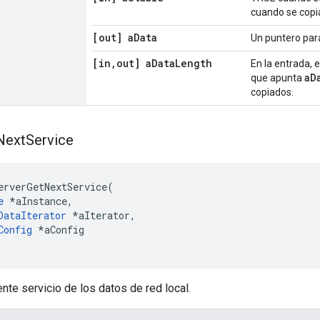
cuando se copia
[out] a
Data
Un puntero para
[in
,
out] a
Data
Length
En la entrada, 
aD
que apunta
copiados.
Next
Service
erverGetNextService
(
e
*
aInstance
,
DataIterator
*
aIterator
,
Config
*
aConfig
ente servicio de los datos de red local.