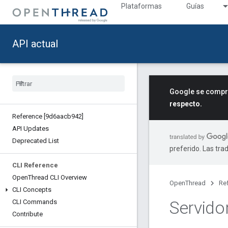
Plataformas
Guías
API actual
Google se compro
respecto.
Reference [9d6aacb942]
API Updates
Deprecated List
preferido. Las tra
CLI Reference
Open
Thread CLI Overview
OpenThread
Re
CLI Concepts
Servido
CLI Commands
Contribute