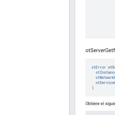
ot
Server
Get
otError
 otS
otInstanc
otNetwork
otService
)
Obtiene el sigui