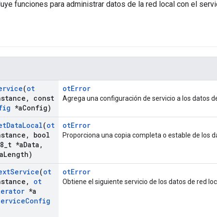
uye funciones para administrar datos de la red local con el ser
ervice
(
ot
otError
nstance
,
const
Agrega una configuración de servicio a los datos de 
fig
*a
Config)
et
Data
Local
(
ot
otError
nstance
,
bool
Proporciona una copia completa o estable de los da
8
_
t *a
Data
,
a
Length)
ext
Service
(
ot
otError
nstance
,
ot
Obtiene el siguiente servicio de los datos de red loc
terator
*a
Service
Config