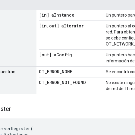
[in] a
Instance
Un puntero par
[in
,
out] a
Iterator
Un puntero al c
red. Para obten
se debe config
OT_NETWORK_
[out] a
Config
Un puntero haci
información del
OT
_
ERROR
_
NONE
muestran
Se encontró cor
OT
_
ERROR
_
NOT
_
FOUND
No existe ningú
de red de Thre
ster
erverRegister
(
e
*
aInstance