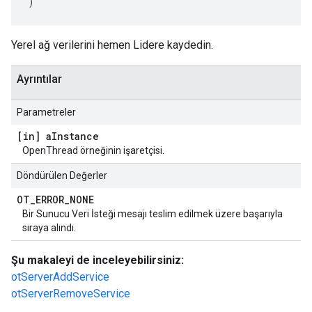
)
Yerel ağ verilerini hemen Lidere kaydedin.
Ayrıntılar
Parametreler
[in] a
Instance
OpenThread örneğinin işaretçisi.
Döndürülen Değerler
OT
_
ERROR
_
NONE
Bir Sunucu Veri İsteği mesajı teslim edilmek üzere başarıyla
sıraya alındı.
Şu makaleyi de inceleyebilirsiniz:
otServerAddService
otServerRemoveService