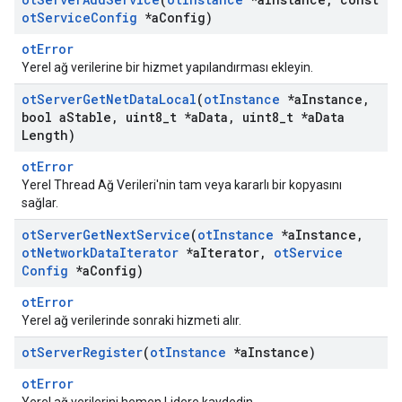
ot
Service
Config
*a
Config)
otError
Yerel ağ verilerine bir hizmet yapılandırması ekleyin.
ot
Server
Get
Net
Data
Local
(
ot
Instance
*a
Instance
,
bool a
Stable
,
uint8
_
t *a
Data
,
uint8
_
t *a
Data
Length)
otError
Yerel Thread Ağ Verileri'nin tam veya kararlı bir kopyasını
sağlar.
ot
Server
Get
Next
Service
(
ot
Instance
*a
Instance
,
ot
Network
Data
Iterator
*a
Iterator
,
ot
Service
Config
*a
Config)
otError
Yerel ağ verilerinde sonraki hizmeti alır.
ot
Server
Register
(
ot
Instance
*a
Instance)
otError