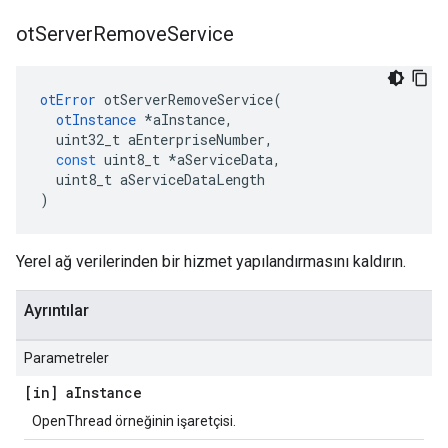
ot
Server
Remove
Service
otError
 otServerRemoveService
(
otInstance
*
aInstance
,
  uint32_t aEnterpriseNumber
,
const
 uint8_t 
*
aServiceData
,
  uint8_t aServiceDataLength
)
Yerel ağ verilerinden bir hizmet yapılandırmasını kaldırın.
Ayrıntılar
Parametreler
[in] a
Instance
OpenThread örneğinin işaretçisi.