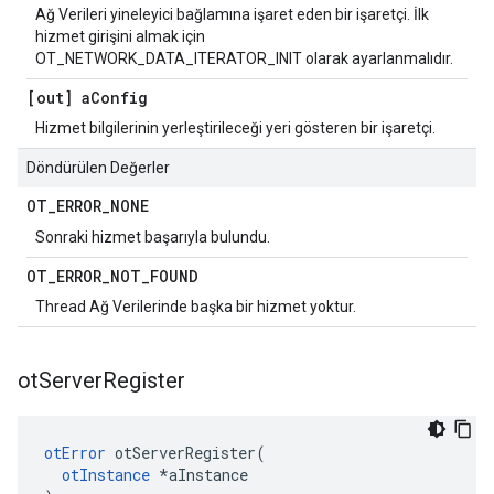
Ağ Verileri yineleyici bağlamına işaret eden bir işaretçi. İlk
hizmet girişini almak için
OT_NETWORK_DATA_ITERATOR_INIT olarak ayarlanmalıdır.
[out] a
Config
Hizmet bilgilerinin yerleştirileceği yeri gösteren bir işaretçi.
Döndürülen Değerler
OT
_
ERROR
_
NONE
Sonraki hizmet başarıyla bulundu.
OT
_
ERROR
_
NOT
_
FOUND
Thread Ağ Verilerinde başka bir hizmet yoktur.
ot
Server
Register
otError
 otServerRegister
(
otInstance
*
aInstance