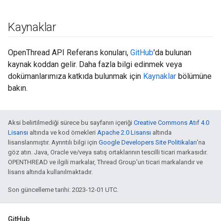
Kaynaklar
OpenThread API Referans konuları,
GitHub
'da bulunan
kaynak koddan gelir. Daha fazla bilgi edinmek veya
dokümanlarımıza katkıda bulunmak için
Kaynaklar
bölümüne
bakın.
Aksi belirtilmediği sürece bu sayfanın içeriği
Creative Commons Atıf 4.0
Lisansı
altında ve kod örnekleri
Apache 2.0 Lisansı
altında
lisanslanmıştır. Ayrıntılı bilgi için
Google Developers Site Politikaları
'na
göz atın. Java, Oracle ve/veya satış ortaklarının tescilli ticari markasıdır.
OPENTHREAD ve ilgili markalar, Thread Group'un ticari markalarıdır ve
lisans altında kullanılmaktadır.
Son güncelleme tarihi: 2023-12-01 UTC.
GitHub