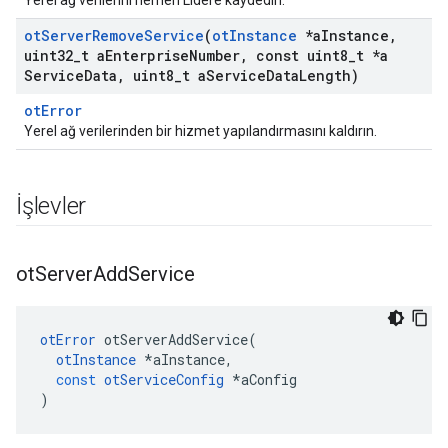
Yerel ağ verilerini hemen Lidere kaydedin.
ot
Server
Remove
Service
(
ot
Instance
*a
Instance
,
uint32
_
t a
Enterprise
Number
,
const uint8
_
t *a
Service
Data
,
uint8
_
t a
Service
Data
Length)
otError
Yerel ağ verilerinden bir hizmet yapılandırmasını kaldırın.
İşlevler
ot
Server
Add
Service
otError
 otServerAddService
(
otInstance
*
aInstance
,
const
otServiceConfig
*
aConfig
)