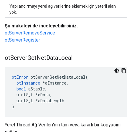
Yapılandırmayı yerel ağ verilerine eklemek için yeterli alan
yok.
Şu makaleyi de inceleyebilirsiniz:
otServerRemoveService
otServerRegister
ot
Server
Get
Net
Data
Local
otError
 otServerGetNetDataLocal
(
otInstance
*
aInstance
,
bool
 aStable
,
  uint8_t 
*
aData
,
  uint8_t 
*
aDataLength
)
Yerel Thread Ağ Verileri'nin tam veya kararlı bir kopyasını
sağlar.