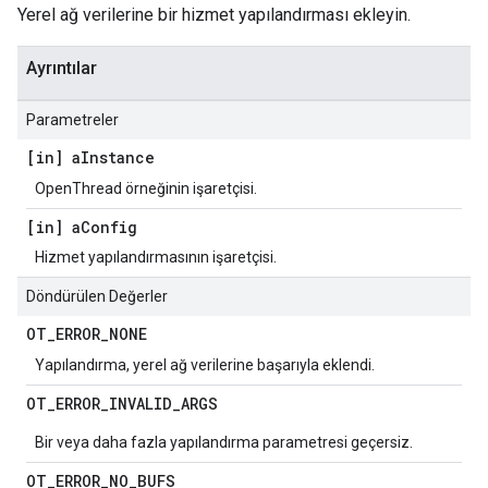
Yerel ağ verilerine bir hizmet yapılandırması ekleyin.
Ayrıntılar
Parametreler
[in] a
Instance
OpenThread örneğinin işaretçisi.
[in] a
Config
Hizmet yapılandırmasının işaretçisi.
Döndürülen Değerler
OT
_
ERROR
_
NONE
Yapılandırma, yerel ağ verilerine başarıyla eklendi.
OT
_
ERROR
_
INVALID
_
ARGS
Bir veya daha fazla yapılandırma parametresi geçersiz.
OT
_
ERROR
_
NO
_
BUFS