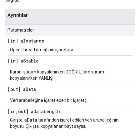
Ayrıntılar
Parametreler
[in] a
Instance
OpenThread örneğinin işaretçisi.
[in] a
Stable
Kararlı sürüm kopyalanırken DOĞRU, tam sürüm
kopyalanırken YANLIŞ.
[out] a
Data
Veri arabelleğine işaret eden bir işaretçi.
[in
,
out] a
Data
Length
aData
Girişte,
tarafından işaret edilen veri arabelleğinin
boyutu. Çıkışta, kopyalanan bayt sayısı.