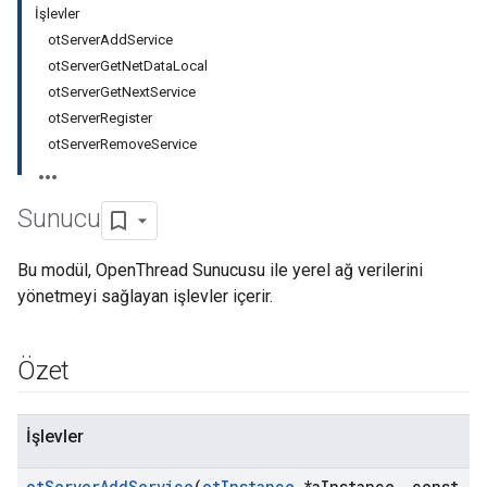
İşlevler
otServerAddService
otServerGetNetDataLocal
otServerGetNextService
otServerRegister
otServerRemoveService
Sunucu
Bu modül, OpenThread Sunucusu ile yerel ağ verilerini
yönetmeyi sağlayan işlevler içerir.
Özet
İşlevler
ot
Server
Add
Service
(
ot
Instance
*a
Instance
,
const