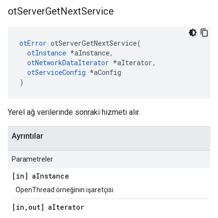
ot
Server
Get
Next
Service
otError
 otServerGetNextService
(
otInstance
*
aInstance
,
otNetworkDataIterator
*
aIterator
,
otServiceConfig
*
aConfig
)
Yerel ağ verilerinde sonraki hizmeti alır.
Ayrıntılar
Parametreler
[in] a
Instance
OpenThread örneğinin işaretçisi.
[in
,
out] a
Iterator