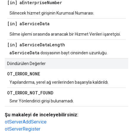
[in] a
Enterprise
Number
Silinecek hizmet girişinin Kurumsal Numarası.
[in] a
Service
Data
Silme işlemi sırasında aranacak bir Hizmet Verileri işaretçisi.
[in] a
Service
Data
Length
aServiceData
dosyasının bayt cinsinden uzunluğu.
Döndürülen Değerler
OT
_
ERROR
_
NONE
Yapılandırma, yerel ağ verilerinden başarıyla kaldırıldı.
OT
_
ERROR
_
NOT
_
FOUND
Sınır Yönlendirici girişi bulunamadı.
Şu makaleyi de inceleyebilirsiniz:
otServerAddService
otServerRegister