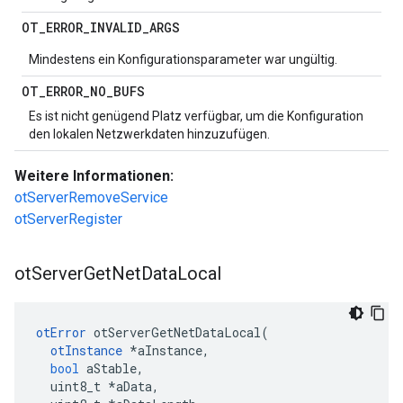
OT
_
ERROR
_
INVALID
_
ARGS
Mindestens ein Konfigurationsparameter war ungültig.
OT
_
ERROR
_
NO
_
BUFS
Es ist nicht genügend Platz verfügbar, um die Konfiguration
den lokalen Netzwerkdaten hinzuzufügen.
Weitere Informationen:
otServerRemoveService
otServerRegister
ot
Server
Get
Net
Data
Local
otError
 otServerGetNetDataLocal
(
otInstance
*
aInstance
,
bool
 aStable
,
  uint8_t 
*
aData
,