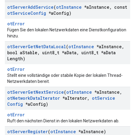
ot
Server
Add
Service
(
ot
Instance
*a
Instance
,
const
ot
Service
Config
*a
Config)
otError
Fügen Sie den lokalen Netzwerkdaten eine Dienstkonfiguration
hinzu.
ot
Server
Get
Net
Data
Local
(
ot
Instance
*a
Instance
,
bool a
Stable
,
uint8
_
t *a
Data
,
uint8
_
t *a
Data
Length)
otError
Stellt eine vollständige oder stabile Kopie der lokalen Thread-
Netzwerkdaten bereit.
ot
Server
Get
Next
Service
(
ot
Instance
*a
Instance
,
ot
Network
Data
Iterator
*a
Iterator
,
ot
Service
Config
*a
Config)
otError
Ruft den nächsten Dienst in den lokalen Netzwerkdaten ab.
ot
Server
Register
(
ot
Instance
*a
Instance)