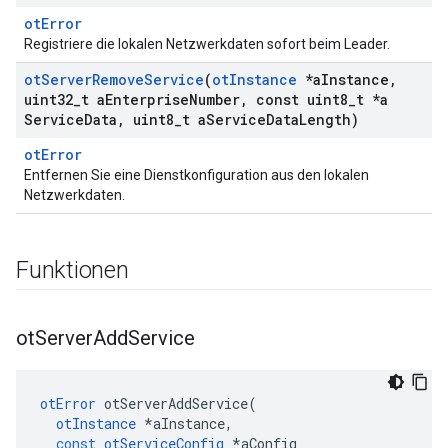
otError
Registriere die lokalen Netzwerkdaten sofort beim Leader.
ot
Server
Remove
Service
(
ot
Instance
*a
Instance
,
uint32
_
t a
Enterprise
Number
,
const uint8
_
t *a
Service
Data
,
uint8
_
t a
Service
Data
Length)
otError
Entfernen Sie eine Dienstkonfiguration aus den lokalen
Netzwerkdaten.
Funktionen
ot
Server
Add
Service
otError
 otServerAddService
(
otInstance
*
aInstance
,
const
otServiceConfig
*
aConfig