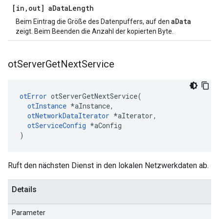
[in
,
out] a
Data
Length
aData
Beim Eintrag die Größe des Datenpuffers, auf den
zeigt. Beim Beenden die Anzahl der kopierten Byte.
ot
Server
Get
Next
Service
otError
 otServerGetNextService
(
otInstance
*
aInstance
,
otNetworkDataIterator
*
aIterator
,
otServiceConfig
*
aConfig
)
Ruft den nächsten Dienst in den lokalen Netzwerkdaten ab.
Details
Parameter