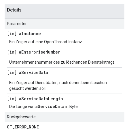
Details
Parameter
[in] a
Instance
Ein Zeiger auf eine OpenThread-Instanz.
[in] a
Enterprise
Number
Unternehmensnummer des zu löschenden Diensteintrags.
[in] a
Service
Data
Ein Zeiger auf Dienstdaten, nach denen beim Löschen
gesucht werden soll.
[in] a
Service
Data
Length
aServiceData
Die Länge von
in Byte.
Rückgabewerte
OT
_
ERROR
_
NONE