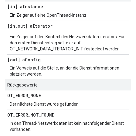
[in] a
Instance
Ein Zeiger auf eine OpenThread-Instanz.
[in
,
out] a
Iterator
Ein Zeiger auf den Kontext des Netzwerkdaten-iterators. Für
den ersten Diensteintrag sollte er auf
OT_NETWORK_DATA_ITERATOR_INIT festgelegt werden.
[out] a
Config
Ein Verweis auf die Stelle, an der die Dienstinformationen
platziert werden.
Rückgabewerte
OT
_
ERROR
_
NONE
Der nächste Dienst wurde gefunden.
OT
_
ERROR
_
NOT
_
FOUND
In den Thread-Netzwerkdaten ist kein nachfolgender Dienst
vorhanden.