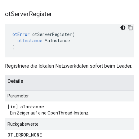
ot
Server
Register
otError
 otServerRegister
(
otInstance
*
aInstance
)
Registriere die lokalen Netzwerkdaten sofort beim Leader.
Details
Parameter
[in] a
Instance
Ein Zeiger auf eine OpenThread-Instanz.
Rückgabewerte
OT
_
ERROR
_
NONE