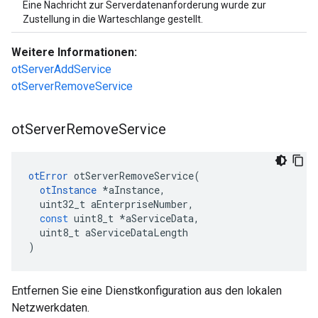
Eine Nachricht zur Serverdatenanforderung wurde zur
Zustellung in die Warteschlange gestellt.
Weitere Informationen:
otServerAddService
otServerRemoveService
ot
Server
Remove
Service
otError
 otServerRemoveService
(
otInstance
*
aInstance
,
  uint32_t aEnterpriseNumber
,
const
 uint8_t 
*
aServiceData
,
  uint8_t aServiceDataLength
)
Entfernen Sie eine Dienstkonfiguration aus den lokalen
Netzwerkdaten.