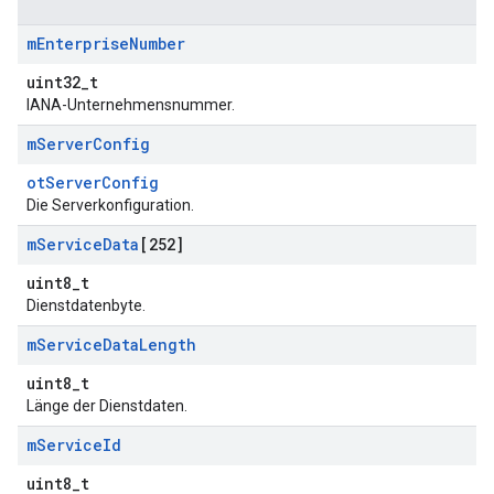
m
Enterprise
Number
uint32_t
IANA-Unternehmensnummer.
m
Server
Config
otServerConfig
Die Serverkonfiguration.
m
Service
Data
[252]
uint8_t
Dienstdatenbyte.
m
Service
Data
Length
uint8_t
Länge der Dienstdaten.
m
Service
Id
uint8_t