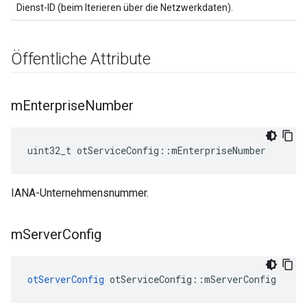
Dienst-ID (beim Iterieren über die Netzwerkdaten).
Öffentliche Attribute
m
Enterprise
Number
uint32_t otServiceConfig
::
mEnterpriseNumber
IANA-Unternehmensnummer.
m
Server
Config
otServerConfig
 otServiceConfig
::
mServerConfig