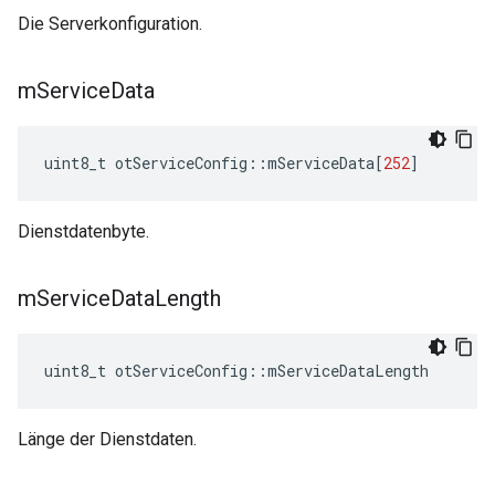
Die Serverkonfiguration.
m
Service
Data
uint8_t otServiceConfig
::
mServiceData
[
252
]
Dienstdatenbyte.
m
Service
Data
Length
uint8_t otServiceConfig
::
mServiceDataLength
Länge der Dienstdaten.