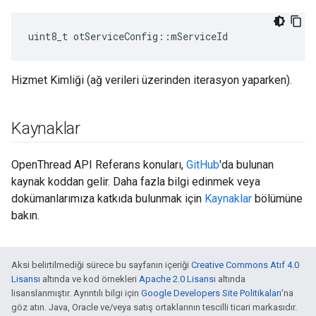
uint8_t otServiceConfig
::
mServiceId
Hizmet Kimliği (ağ verileri üzerinden iterasyon yaparken).
Kaynaklar
OpenThread API Referans konuları,
GitHub
'da bulunan
kaynak koddan gelir. Daha fazla bilgi edinmek veya
dokümanlarımıza katkıda bulunmak için
Kaynaklar
bölümüne
bakın.
Aksi belirtilmediği sürece bu sayfanın içeriği
Creative Commons Atıf 4.0
Lisansı
altında ve kod örnekleri
Apache 2.0 Lisansı
altında
lisanslanmıştır. Ayrıntılı bilgi için
Google Developers Site Politikaları
'na
göz atın. Java, Oracle ve/veya satış ortaklarının tescilli ticari markasıdır.