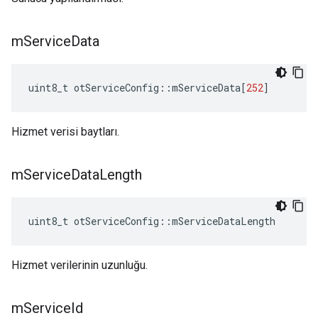
m
Service
Data
uint8_t otServiceConfig
::
mServiceData
[
252
]
Hizmet verisi baytları.
m
Service
Data
Length
uint8_t otServiceConfig
::
mServiceDataLength
Hizmet verilerinin uzunluğu.
m
Service
Id