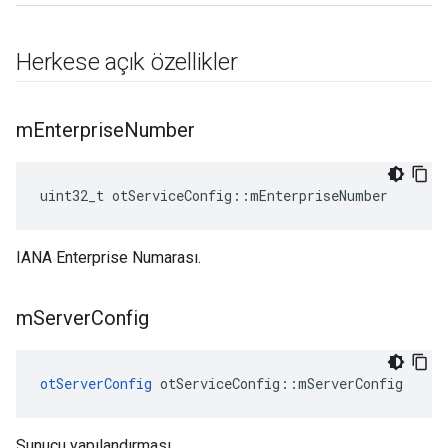
Herkese açık özellikler
m
Enterprise
Number
uint32_t otServiceConfig
::
mEnterpriseNumber
IANA Enterprise Numarası.
m
Server
Config
otServerConfig
 otServiceConfig
::
mServerConfig
Sunucu yapılandırması.