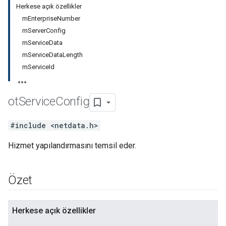
Herkese açık özellikler
mEnterpriseNumber
mServerConfig
mServiceData
mServiceDataLength
mServiceId
ot
Service
Config
#include <netdata.h>
Hizmet yapılandırmasını temsil eder.
Özet
Herkese açık özellikler