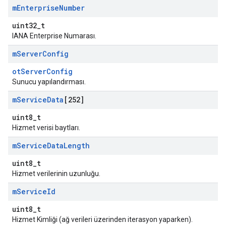
m
Enterprise
Number
uint32_t
IANA Enterprise Numarası.
m
Server
Config
otServerConfig
Sunucu yapılandırması.
m
Service
Data
[252]
uint8_t
Hizmet verisi baytları.
m
Service
Data
Length
uint8_t
Hizmet verilerinin uzunluğu.
m
Service
Id
uint8_t
Hizmet Kimliği (ağ verileri üzerinden iterasyon yaparken).