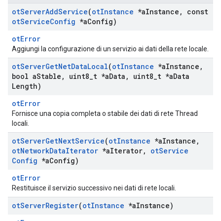
ot
Server
Add
Service
(
ot
Instance
*a
Instance
,
const
ot
Service
Config
*a
Config)
otError
Aggiungi la configurazione di un servizio ai dati della rete locale.
ot
Server
Get
Net
Data
Local
(
ot
Instance
*a
Instance
,
bool a
Stable
,
uint8
_
t *a
Data
,
uint8
_
t *a
Data
Length)
otError
Fornisce una copia completa o stabile dei dati di rete Thread
locali.
ot
Server
Get
Next
Service
(
ot
Instance
*a
Instance
,
ot
Network
Data
Iterator
*a
Iterator
,
ot
Service
Config
*a
Config)
otError
Restituisce il servizio successivo nei dati di rete locali.
ot
Server
Register
(
ot
Instance
*a
Instance)