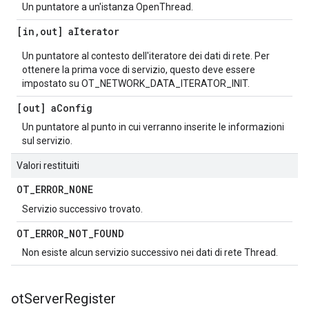
Un puntatore a un'istanza OpenThread.
[in
,
out] a
Iterator
Un puntatore al contesto dell'iteratore dei dati di rete. Per
ottenere la prima voce di servizio, questo deve essere
impostato su OT_NETWORK_DATA_ITERATOR_INIT.
[out] a
Config
Un puntatore al punto in cui verranno inserite le informazioni
sul servizio.
Valori restituiti
OT
_
ERROR
_
NONE
Servizio successivo trovato.
OT
_
ERROR
_
NOT
_
FOUND
Non esiste alcun servizio successivo nei dati di rete Thread.
ot
Server
Register