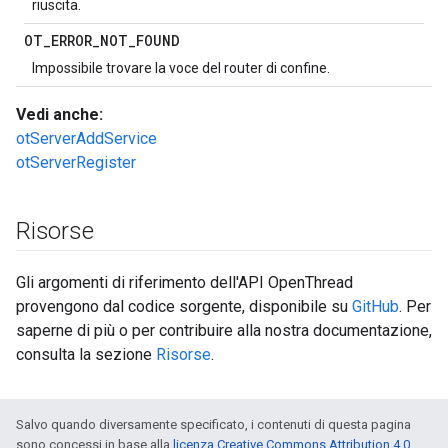
riuscita.
OT
_
ERROR
_
NOT
_
FOUND
Impossibile trovare la voce del router di confine.
Vedi anche:
otServerAddService
otServerRegister
Risorse
Gli argomenti di riferimento dell'API OpenThread
provengono dal codice sorgente, disponibile su
GitHub
. Per
saperne di più o per contribuire alla nostra documentazione,
consulta la sezione
Risorse
.
Salvo quando diversamente specificato, i contenuti di questa pagina
sono concessi in base alla
licenza Creative Commons Attribution 4.0
,