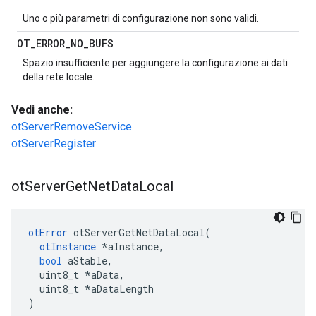
Uno o più parametri di configurazione non sono validi.
OT
_
ERROR
_
NO
_
BUFS
Spazio insufficiente per aggiungere la configurazione ai dati
della rete locale.
Vedi anche:
otServerRemoveService
otServerRegister
ot
Server
Get
Net
Data
Local
otError
 otServerGetNetDataLocal
(
otInstance
*
aInstance
,
bool
 aStable
,
  uint8_t 
*
aData
,
  uint8_t 
*
aDataLength
)