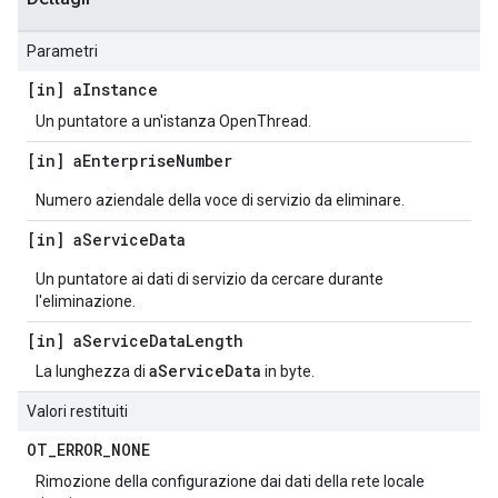
Parametri
[in] a
Instance
Un puntatore a un'istanza OpenThread.
[in] a
Enterprise
Number
Numero aziendale della voce di servizio da eliminare.
[in] a
Service
Data
Un puntatore ai dati di servizio da cercare durante
l'eliminazione.
[in] a
Service
Data
Length
aServiceData
La lunghezza di
in byte.
Valori restituiti
OT
_
ERROR
_
NONE
Rimozione della configurazione dai dati della rete locale