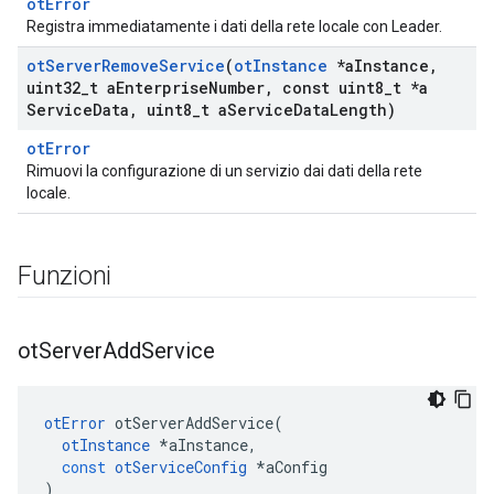
otError
Registra immediatamente i dati della rete locale con Leader.
ot
Server
Remove
Service
(
ot
Instance
*a
Instance
,
uint32
_
t a
Enterprise
Number
,
const uint8
_
t *a
Service
Data
,
uint8
_
t a
Service
Data
Length)
otError
Rimuovi la configurazione di un servizio dai dati della rete
locale.
Funzioni
ot
Server
Add
Service
otError
 otServerAddService
(
otInstance
*
aInstance
,
const
otServiceConfig
*
aConfig
)