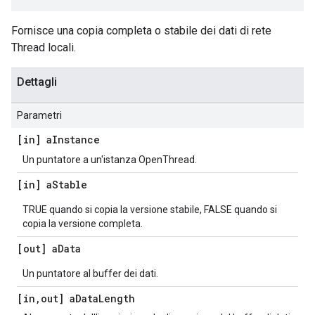
Fornisce una copia completa o stabile dei dati di rete
Thread locali.
Dettagli
Parametri
[in] a
Instance
Un puntatore a un'istanza OpenThread.
[in] a
Stable
TRUE quando si copia la versione stabile, FALSE quando si
copia la versione completa.
[out] a
Data
Un puntatore al buffer dei dati.
[in
,
out] a
Data
Length