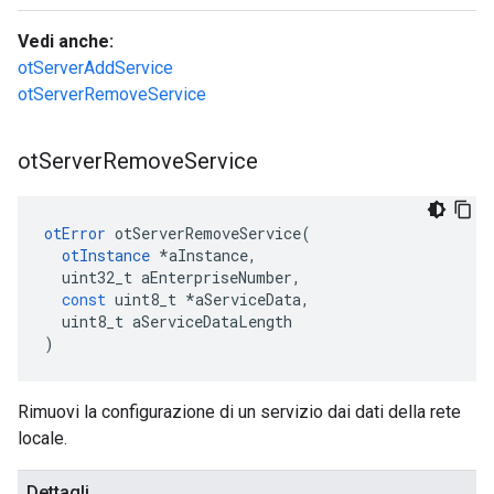
Vedi anche:
otServerAddService
otServerRemoveService
ot
Server
Remove
Service
otError
 otServerRemoveService
(
otInstance
*
aInstance
,
  uint32_t aEnterpriseNumber
,
const
 uint8_t 
*
aServiceData
,
  uint8_t aServiceDataLength
)
Rimuovi la configurazione di un servizio dai dati della rete
locale.
Dettagli