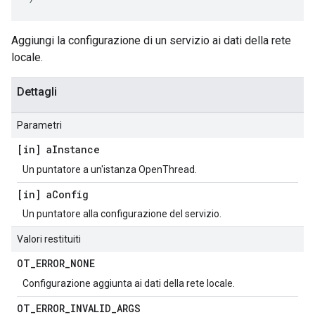
Aggiungi la configurazione di un servizio ai dati della rete
locale.
Dettagli
Parametri
[in] a
Instance
Un puntatore a un'istanza OpenThread.
[in] a
Config
Un puntatore alla configurazione del servizio.
Valori restituiti
OT
_
ERROR
_
NONE
Configurazione aggiunta ai dati della rete locale.
OT
_
ERROR
_
INVALID
_
ARGS