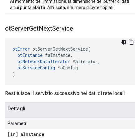
Al momento dell'immissione, la dimensione del buffer di dati
aData
a cui punta
. All'uscita, il numero di byte copiati.
ot
Server
Get
Next
Service
otError
 otServerGetNextService
(
otInstance
*
aInstance
,
otNetworkDataIterator
*
aIterator
,
otServiceConfig
*
aConfig
)
Restituisce il servizio successivo nei dati di rete locali.
Dettagli
Parametri
[in] a
Instance