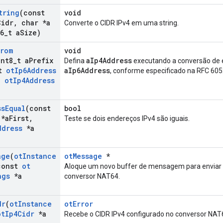
tring
(const
void
Cidr
,
char *a
Converte o CIDR IPv4 em uma string.
6
_
t a
Size)
From
void
int8
_
t a
Prefix
aIp4Address
Defina
executando a conversão de
st
ot
Ip6Address
aIp6Address
, conforme especificado na RFC 605
,
ot
Ip4Address
)
ss
Equal
(const
bool
*a
First
,
Teste se dois endereços IPv4 são iguais.
ddress
*a
age
(
ot
Instance
otMessage
*
onst
ot
Aloque um novo buffer de mensagem para envia
ngs
*a
conversor NAT64.
dr
(
ot
Instance
otError
ot
Ip4Cidr
*a
Recebe o CIDR IPv4 configurado no conversor NAT