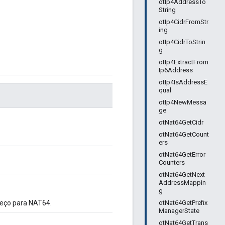
otIp4AddressTo
String
otIp4CidrFromStr
ing
otIp4CidrToStrin
g
otIp4ExtractFrom
Ip6Address
otIp4IsAddressE
qual
otIp4NewMessa
ge
otNat64GetCidr
otNat64GetCount
ers
otNat64GetError
Counters
otNat64GetNext
AddressMappin
g
otNat64GetPrefix
eço para NAT64.
ManagerState
otNat64GetTrans