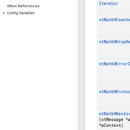
Iterator
Other References
Config Variables
ot
Nat64Count
ot
Nat64Drop
R
ot
Nat64Error
ot
Nat64Proto
ot
Nat64Recei
(ot
Message *
*a
Context)