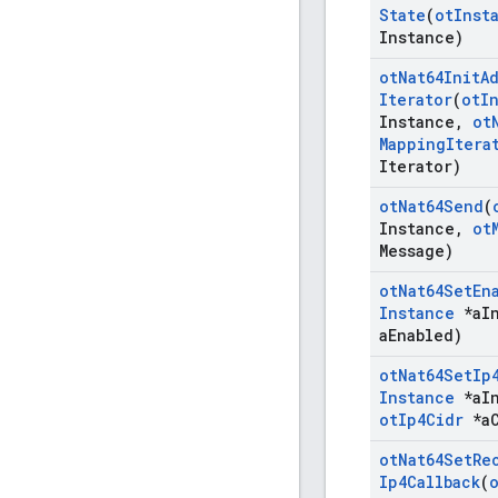
State
(
ot
Inst
Instance)
ot
Nat64Init
A
Iterator
(
ot
I
Instance
,
ot
Mapping
Itera
Iterator)
ot
Nat64Send
(
Instance
,
ot
Message)
ot
Nat64Set
En
Instance
*a
I
a
Enabled)
ot
Nat64Set
Ip
Instance
*a
I
ot
Ip4Cidr
*a
ot
Nat64Set
Re
Ip4Callback
(