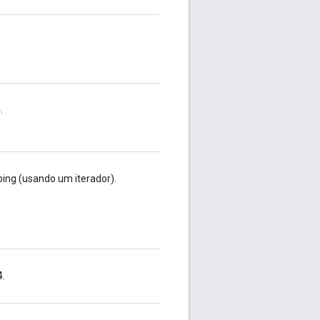
.
ng (usando um iterador).
4.