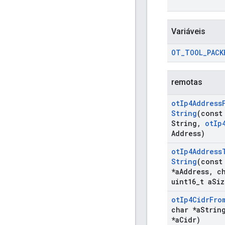
Variáveis
OT
_
TOOL
_
PACK
remotas
ot
Ip4Address
String
(const
String
,
ot
Ip
Address)
ot
Ip4Address
String
(cons
*a
Address
,
ch
uint16
_
t a
Siz
ot
Ip4Cidr
Fro
char *a
Strin
*a
Cidr)