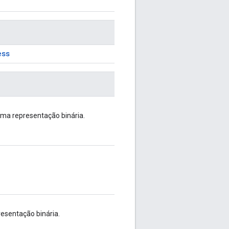
ess
uma representação binária.
esentação binária.