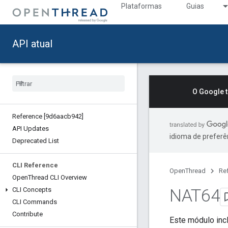
Plataformas
Guias
API atual
O Google 
Reference [9d6aacb942]
API Updates
idioma de preferê
Deprecated List
CLI Reference
OpenThread
Re
Open
Thread CLI Overview
NAT64
CLI Concepts
CLI Commands
Contribute
Este módulo incl