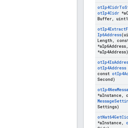
ot
Ip4Cidr
To
S
ot
Ip4Cidr
*a
Buffer
,
uint1
ot
Ip4Extract
Ip6Address
(u
Length
,
con
*a
Ip6Address
*a
Ip4Address
ot
Ip4Is
Addre
ot
Ip4Address
const
ot
Ip4A
Second)
ot
Ip4New
Mess
*a
Instance
,
c
Message
Setti
Settings)
ot
Nat64Get
Ci
*a
Instance
,