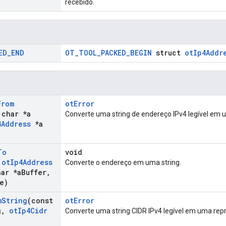
recebido.
ED
_
END
OT_TOOL_PACKED_BEGIN
struct
otIp4Addr
From
otError
 char *a
Converte uma string de endereço IPv4 legível em 
4Address
*a
To
void
t
ot
Ip4Address
Converte o endereço em uma string.
ar *a
Buffer
,
e)
m
String
(const
otError
g
,
ot
Ip4Cidr
Converte uma string CIDR IPv4 legível em uma repr