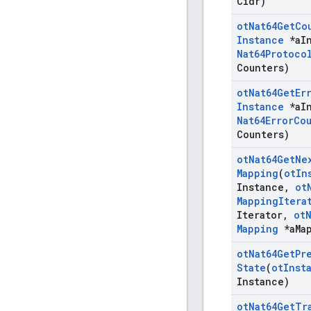
Cidr)
ot
Nat64Get
Co
Instance
*a
I
Nat64Protoco
Counters)
ot
Nat64Get
Er
Instance
*a
I
Nat64Error
Co
Counters)
ot
Nat64Get
Ne
Mapping
(
ot
In
Instance
,
ot
Mapping
Itera
Iterator
,
ot
Mapping
*a
Ma
ot
Nat64Get
Pr
State
(
ot
Inst
Instance)
ot
Nat64Get
Tr