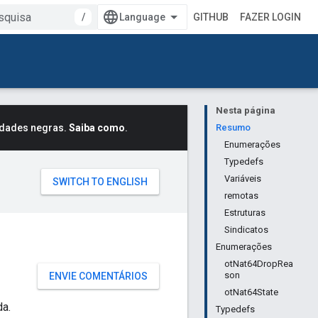
/
GITHUB
FAZER LOGIN
Nesta página
idades negras.
Saiba como
.
Resumo
Enumerações
Typedefs
Variáveis
remotas
Estruturas
Sindicatos
Enumerações
otNat64DropRea
son
ENVIE COMENTÁRIOS
otNat64State
da.
Typedefs