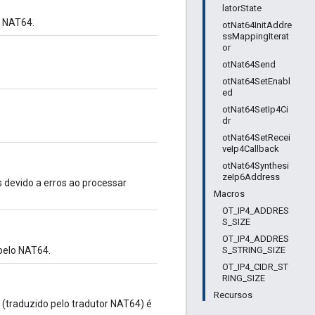
latorState
 NAT64.
otNat64InitAddre
ssMappingIterat
or
otNat64Send
otNat64SetEnabl
ed
otNat64SetIp4Ci
dr
otNat64SetRecei
veIp4Callback
otNat64Synthesi
zeIp6Address
 devido a erros ao processar
Macros
OT_IP4_ADDRES
S_SIZE
OT_IP4_ADDRES
S_STRING_SIZE
pelo NAT64.
OT_IP4_CIDR_ST
RING_SIZE
Recursos
traduzido pelo tradutor NAT64) é