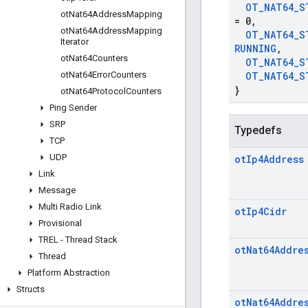
OT
_
NAT64
_
S
ot
Nat64Address
Mapping
= 0
,
ot
Nat64Address
Mapping
OT
_
NAT64
_
S
Iterator
RUNNING
,
ot
Nat64Counters
OT
_
NAT64
_
S
ot
Nat64Error
Counters
OT
_
NAT64
_
S
}
ot
Nat64Protocol
Counters
Ping Sender
SRP
Typedefs
TCP
UDP
ot
Ip4Address
Link
Message
Multi Radio Link
ot
Ip4Cidr
Provisional
TREL - Thread Stack
ot
Nat64Addre
Thread
Platform Abstraction
Structs
ot
Nat64Addre