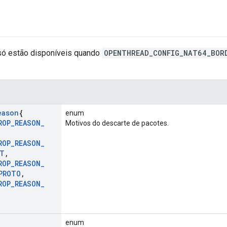
só estão disponíveis quando
OPENTHREAD_CONFIG_NAT64_BOR
eason
{
enum
ROP
_
REASON
_
Motivos do descarte de pacotes.
ROP
_
REASON
_
ET
,
ROP
_
REASON
_
PROTO
,
ROP
_
REASON
_
{
enum