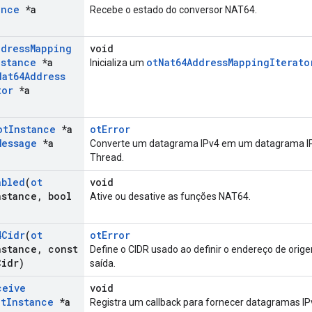
ance
*a
Recebe o estado do conversor NAT64.
ddress
Mapping
void
nstance
*a
otNat64AddressMappingIterato
Inicializa um
Nat64Address
tor
*a
ot
Instance
*a
otError
Message
*a
Converte um datagrama IPv4 em um datagrama IPv6
Thread.
abled
(
ot
void
nstance
,
bool
Ative ou desative as funções NAT64.
4Cidr
(
ot
otError
nstance
,
const
Define o CIDR usado ao definir o endereço de orig
Cidr)
saída.
ceive
void
ot
Instance
*a
Registra um callback para fornecer datagramas IP