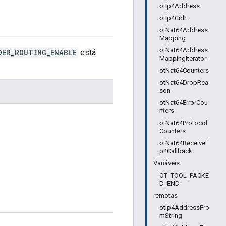
otIp4Address
otIp4Cidr
otNat64Address
Mapping
otNat64Address
DER_ROUTING_ENABLE
está
MappingIterator
otNat64Counters
otNat64DropRea
son
otNat64ErrorCou
nters
otNat64Protocol
Counters
otNat64ReceiveI
p4Callback
Variáveis
OT_TOOL_PACKE
D_END
remotas
otIp4AddressFro
mString