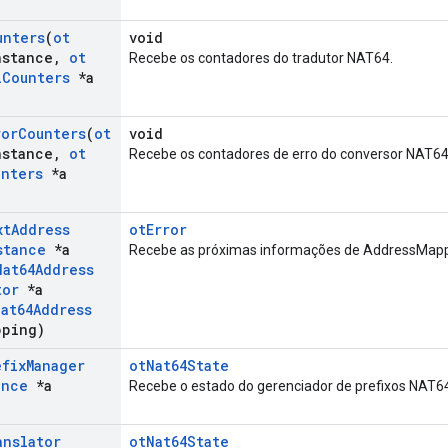
unters
(
ot
void
nstance
,
ot
Recebe os contadores do tradutor NAT64.
l
Counters
*a
ror
Counters
(
ot
void
nstance
,
ot
Recebe os contadores de erro do conversor NAT64
unters
*a
xt
Address
otError
stance
*a
Recebe as próximas informações de AddressMappi
Nat64Address
tor
*a
Nat64Address
pping)
efix
Manager
otNat64State
ance
*a
Recebe o estado do gerenciador de prefixos NAT6
anslator
otNat64State