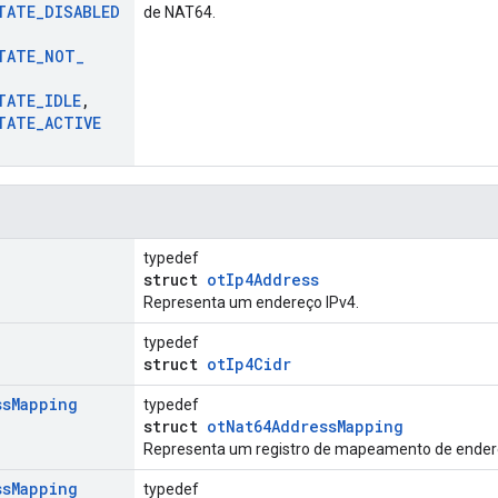
TATE
_
DISABLED
de NAT64.
TATE
_
NOT
_
TATE
_
IDLE
,
TATE
_
ACTIVE
typedef
struct
otIp4Address
Representa um endereço IPv4.
typedef
struct
otIp4Cidr
ss
Mapping
typedef
struct
otNat64AddressMapping
Representa um registro de mapeamento de ender
ss
Mapping
typedef