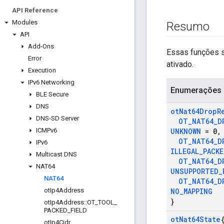
API Reference
Modules
Resumo
API
Add-Ons
Essas funções 
Error
ativado.
Execution
IPv6 Networking
Enumerações
BLE Secure
DNS
ot
Nat64Drop
R
DNS-SD Server
OT
_
NAT64
_
D
ICMPv6
UNKNOWN
= 0
,
OT
_
NAT64
_
D
IPv6
ILLEGAL
_
PACK
Multicast DNS
OT
_
NAT64
_
D
NAT64
UNSUPPORTED
_
NAT64
OT
_
NAT64
_
D
ot
Ip4Address
NO
_
MAPPING
}
ot
Ip4Address
::
OT
_
TOOL
_
PACKED
_
FIELD
ot
Nat64State
ot
Ip4Cidr