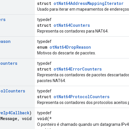
struct
otNat64AddressMappingIterator
Usado para iterar em mapeamentos de endereços
ers
typedef
struct
otNat64Counters
Representa os contadores para NAT64.
eason
typedef
enum
otNat64DropReason
Motivos do descarte de pacotes.
Counters
typedef
struct
otNat64ErrorCounters
Representa os contadores de pacotes descartados
pacotes NAT64.
col
Counters
typedef
struct
otNat64ProtocolCounters
Representa os contadores dos protocolos aceitos 
ve
Ip4Callback
)
typedef
a
Message
,
void
void(*
O ponteiro é chamado quando um datagrama IPv4 (