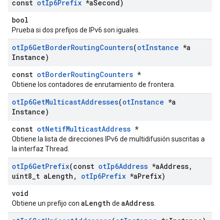
const
ot
Ip6Prefix
*a
Second)
bool
Prueba si dos prefijos de IPv6 son iguales.
ot
Ip6Get
Border
Routing
Counters
(
ot
Instance
*a
Instance)
const
otBorderRoutingCounters
*
Obtiene los contadores de enrutamiento de frontera.
ot
Ip6Get
Multicast
Addresses
(
ot
Instance
*a
Instance)
const
otNetifMulticastAddress
*
Obtiene la lista de direcciones IPv6 de multidifusión suscritas a
la interfaz Thread.
ot
Ip6Get
Prefix
(const
ot
Ip6Address
*a
Address
,
uint8
_
t a
Length
,
ot
Ip6Prefix
*a
Prefix)
void
aLength
aAddress
Obtiene un prefijo con
de
.