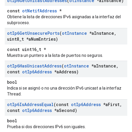
ot
Ip6Get
Unicast
Addresses
(
ot
Instance
*a
Instance)
const
otNetifAddress
*
Obtiene la lista de direcciones IPv6 asignadas a la interfaz del
subproceso.
ot
Ip6Get
Unsecure
Ports
(
ot
Instance
*a
Instance
,
uint8
_
t *a
Num
Entries)
const uint16_t *
Muestra un puntero a la lista de puertos no seguros.
ot
Ip6Has
Unicast
Address
(
ot
Instance
*a
Instance
,
const
ot
Ip6Address
*a
Address)
bool
Indica si se asignó o no una dirección IPv6 unicast a la interfaz
Thread.
ot
Ip6Is
Address
Equal
(const
ot
Ip6Address
*a
First
,
const
ot
Ip6Address
*a
Second)
bool
Prueba si dos direcciones IPv6 son iguales.