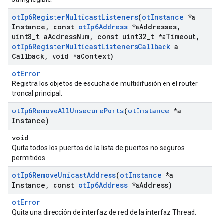
ot
Ip6Register
Multicast
Listeners
(
ot
Instance
*a
Instance
,
const
ot
Ip6Address
*a
Addresses
,
uint8
_
t a
Address
Num
,
const uint32
_
t *a
Timeout
,
ot
Ip6Register
Multicast
Listeners
Callback
a
Callback
,
void *a
Context)
otError
Registra los objetos de escucha de multidifusión en el router
troncal principal.
ot
Ip6Remove
All
Unsecure
Ports
(
ot
Instance
*a
Instance)
void
Quita todos los puertos de la lista de puertos no seguros
permitidos.
ot
Ip6Remove
Unicast
Address
(
ot
Instance
*a
Instance
,
const
ot
Ip6Address
*a
Address)
otError
Quita una dirección de interfaz de red de la interfaz Thread.