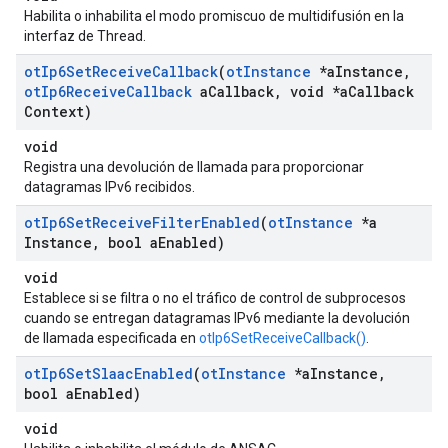
Habilita o inhabilita el modo promiscuo de multidifusión en la
interfaz de Thread.
ot
Ip6Set
Receive
Callback
(
ot
Instance
*a
Instance
,
ot
Ip6Receive
Callback
a
Callback
,
void *a
Callback
Context)
void
Registra una devolución de llamada para proporcionar
datagramas IPv6 recibidos.
ot
Ip6Set
Receive
Filter
Enabled
(
ot
Instance
*a
Instance
,
bool a
Enabled)
void
Establece si se filtra o no el tráfico de control de subprocesos
cuando se entregan datagramas IPv6 mediante la devolución
de llamada especificada en
otIp6SetReceiveCallback()
.
ot
Ip6Set
Slaac
Enabled
(
ot
Instance
*a
Instance
,
bool a
Enabled)
void