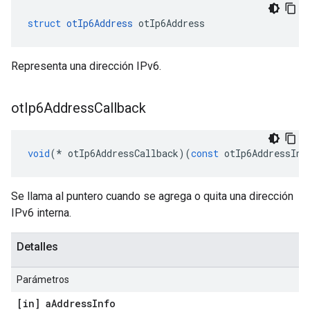
struct
otIp6Address
 otIp6Address
Representa una dirección IPv6.
ot
Ip6Address
Callback
void
(*
 otIp6AddressCallback
)(
const
 otIp6AddressInf
Se llama al puntero cuando se agrega o quita una dirección
IPv6 interna.
Detalles
Parámetros
[in] a
Address
Info