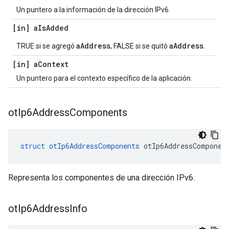
Un puntero a la información de la dirección IPv6.
[in] a
Is
Added
aAddress
aAddress
TRUE si se agregó
, FALSE si se quitó
.
[in] a
Context
Un puntero para el contexto específico de la aplicación.
ot
Ip6Address
Components
struct
otIp6AddressComponents
 otIp6AddressComponen
Representa los componentes de una dirección IPv6.
ot
Ip6Address
Info