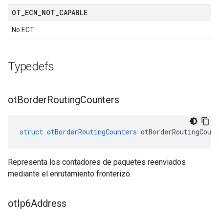
OT
_
ECN
_
NOT
_
CAPABLE
No ECT.
Typedefs
ot
Border
Routing
Counters
struct
otBorderRoutingCounters
 otBorderRoutingCount
Representa los contadores de paquetes reenviados
mediante el enrutamiento fronterizo.
ot
Ip6Address