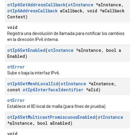
ot
Ip6Set
Address
Callback
(
ot
Instance
*a
Instance
,
ot
Ip6Address
Callback
a
Callback
,
void *a
Callback
Context)
void
Registra una devolución de llamada para notificar los cambios
en la dirección IPv6 interna.
ot
Ip6Set
Enabled
(
ot
Instance
*a
Instance
,
bool a
Enabled)
otError
Sube o baja la interfaz IPv6.
ot
Ip6Set
Mesh
Local
Iid
(
ot
Instance
*a
Instance
,
const
ot
Ip6Interface
Identifier
*a
Iid)
otError
Establece el IID local de malla (para fines de prueba).
ot
Ip6Set
Multicast
Promiscuous
Enabled
(
ot
Instance
*a
Instance
,
bool a
Enabled)
void