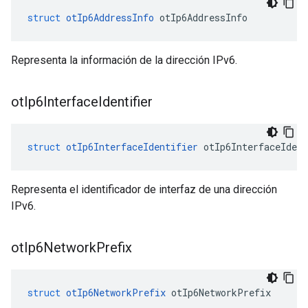
struct
otIp6AddressInfo
 otIp6AddressInfo
Representa la información de la dirección IPv6.
ot
Ip6Interface
Identifier
struct
otIp6InterfaceIdentifier
 otIp6InterfaceIdent
Representa el identificador de interfaz de una dirección
IPv6.
ot
Ip6Network
Prefix
struct
otIp6NetworkPrefix
 otIp6NetworkPrefix