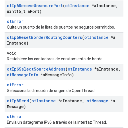
ot
Ip6Remove
Unsecure
Port
(
ot
Instance
*a
Instance
,
uint16
_
t a
Port)
otError
Quita un puerto de la lista de puertos no seguros permitidos.
ot
Ip6Reset
Border
Routing
Counters
(
ot
Instance
*a
Instance)
void
Restablece los contadores de enrutamiento de borde.
ot
Ip6Select
Source
Address
(
ot
Instance
*a
Instance
,
ot
Message
Info
*a
Message
Info)
otError
Selecciona la dirección de origen de OpenThread.
ot
Ip6Send
(
ot
Instance
*a
Instance
,
ot
Message
*a
Message)
otError
Envía un datagrama IPv6 a través de la interfaz Thread.