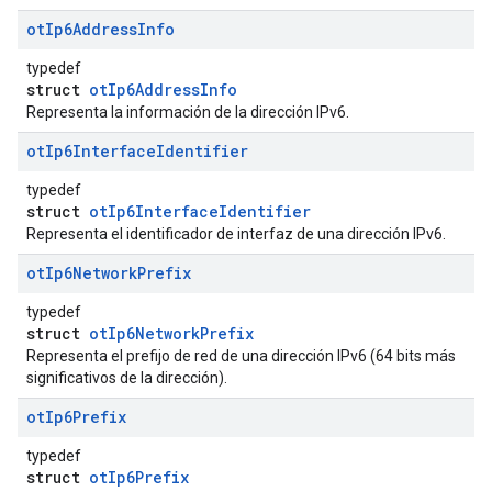
ot
Ip6Address
Info
typedef
struct
otIp6AddressInfo
Representa la información de la dirección IPv6.
ot
Ip6Interface
Identifier
typedef
struct
otIp6InterfaceIdentifier
Representa el identificador de interfaz de una dirección IPv6.
ot
Ip6Network
Prefix
typedef
struct
otIp6NetworkPrefix
Representa el prefijo de red de una dirección IPv6 (64 bits más
significativos de la dirección).
ot
Ip6Prefix
typedef
struct
otIp6Prefix