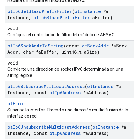
Habilita o inhabilita el módulo de ANSAC.
ot
Ip6Set
Slaac
Prefix
Filter
(
ot
Instance
*a
Instance
,
ot
Ip6Slaac
Prefix
Filter
a
Filter)
void
Configura el controlador de filtro del módulo de ANSAC.
ot
Ip6Sock
Addr
To
String
(const
ot
Sock
Addr
*a
Sock
Addr
,
char *a
Buffer
,
uint16
_
t a
Size)
void
Convierte una dirección de socket IPv6 determinada en una
string legible.
ot
Ip6Subscribe
Multicast
Address
(
ot
Instance
*a
Instance
,
const
ot
Ip6Address
*a
Address)
otError
Suscribe la interfaz Thread a una dirección multidifusión de la
interfaz de red.
ot
Ip6Unsubscribe
Multicast
Address
(
ot
Instance
*a
Instance
,
const
ot
Ip6Address
*a
Address)