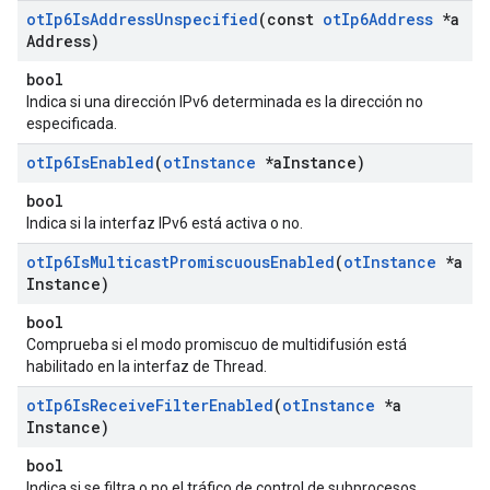
ot
Ip6Is
Address
Unspecified
(const
ot
Ip6Address
*a
Address)
bool
Indica si una dirección IPv6 determinada es la dirección no
especificada.
ot
Ip6Is
Enabled
(
ot
Instance
*a
Instance)
bool
Indica si la interfaz IPv6 está activa o no.
ot
Ip6Is
Multicast
Promiscuous
Enabled
(
ot
Instance
*a
Instance)
bool
Comprueba si el modo promiscuo de multidifusión está
habilitado en la interfaz de Thread.
ot
Ip6Is
Receive
Filter
Enabled
(
ot
Instance
*a
Instance)
bool
Indica si se filtra o no el tráfico de control de subprocesos