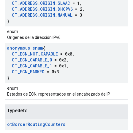
OT
_
ADDRESS
_
ORIGIN
_
SLAAC
= 1
,
OT
_
ADDRESS
_
ORIGIN
_
DHCPV6
= 2
,
OT
_
ADDRESS
_
ORIGIN
_
MANUAL
= 3
}
enum
Orígenes de la dirección IPv6.
anonymous enum
{
OT
_
ECN
_
NOT
_
CAPABLE
= 0x0
,
OT
_
ECN
_
CAPABLE
_
0
= 0x2
,
OT
_
ECN
_
CAPABLE
_
1
= 0x1
,
OT
_
ECN
_
MARKED
= 0x3
}
enum
Estados de ECN, representados en el encabezado de IP
Typedefs
ot
Border
Routing
Counters