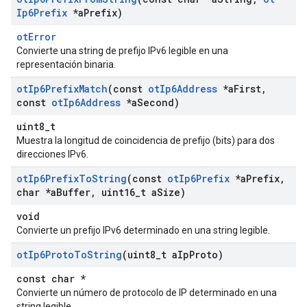
Ip6Prefix
*a
Prefix)
otError
Convierte una string de prefijo IPv6 legible en una
representación binaria.
ot
Ip6Prefix
Match
(const
ot
Ip6Address
*a
First
,
const
ot
Ip6Address
*a
Second)
uint8_t
Muestra la longitud de coincidencia de prefijo (bits) para dos
direcciones IPv6.
ot
Ip6Prefix
To
String
(const
ot
Ip6Prefix
*a
Prefix
,
char *a
Buffer
,
uint16
_
t a
Size)
void
Convierte un prefijo IPv6 determinado en una string legible.
ot
Ip6Proto
To
String
(uint8
_
t a
Ip
Proto)
const char *
Convierte un número de protocolo de IP determinado en una
string legible.