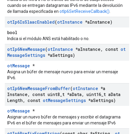
cuando se entregan datagramas IPv6 mediante la devolución
de llamada especificada en
otIp6SetReceiveCallback()
.
ot
Ip6Is
Slaac
Enabled
(
ot
Instance
*a
Instance)
bool
Indica si el módulo ANS está habilitado o no.
ot
Ip6New
Message
(
ot
Instance
*a
Instance
,
const
ot
Message
Settings
*a
Settings)
otMessage
*
Asigna un búfer de mensaje nuevo para enviar un mensaje
IPv6.
ot
Ip6New
Message
From
Buffer
(
ot
Instance
*a
Instance
,
const uint8
_
t *a
Data
,
uint16
_
t a
Data
Length
,
const
ot
Message
Settings
*a
Settings)
otMessage
*
Asignar un nuevo búfer de mensajes y escribir el datagrama
IPv6 en el búfer de mensajes para enviar un mensaje IPv6
ot
Ip6Prefix
From
String
(const char *a
String
,
ot