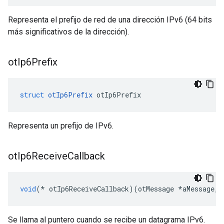
Representa el prefijo de red de una dirección IPv6 (64 bits
más significativos de la dirección).
ot
Ip6Prefix
struct
otIp6Prefix
 otIp6Prefix
Representa un prefijo de IPv6.
ot
Ip6Receive
Callback
void
(*
 otIp6ReceiveCallback
)(
otMessage 
*
aMessage
,
Se llama al puntero cuando se recibe un datagrama IPv6.