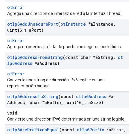
otError
Agrega una dirección de interfaz de red a la interfaz Thread.
ot
Ip6Add
Unsecure
Port
(
ot
Instance
*a
Instance
,
uint16
_
t a
Port)
otError
Agrega un puerto a la lista de puertos no seguros permitidos.
ot
Ip6Address
From
String
(const char *a
String
,
ot
Ip6Address
*a
Address)
otError
Convierte una string de dirección IPv6 legible en una
representación binaria.
ot
Ip6Address
To
String
(const
ot
Ip6Address
*a
Address
,
char *a
Buffer
,
uint16
_
t a
Size)
void
Convierte una dirección IPv6 determinada en una string legible.
ot
Ip6Are
Prefixes
Equal
(const
ot
Ip6Prefix
*a
First
,