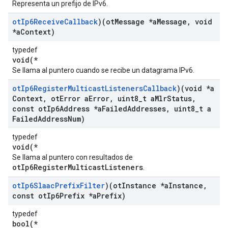
Representa un prefijo de IPv6.
ot
Ip6Receive
Callback
)(ot
Message *a
Message
,
void
*a
Context)
typedef
void(*
Se llama al puntero cuando se recibe un datagrama IPv6.
ot
Ip6Register
Multicast
Listeners
Callback
)(void *a
Context
,
ot
Error a
Error
,
uint8
_
t a
Mlr
Status
,
const ot
Ip6Address *a
Failed
Addresses
,
uint8
_
t a
Failed
Address
Num)
typedef
void(*
Se llama al puntero con resultados de
otIp6RegisterMulticastListeners
.
ot
Ip6Slaac
Prefix
Filter
)(ot
Instance *a
Instance
,
const ot
Ip6Prefix *a
Prefix)
typedef
bool(*