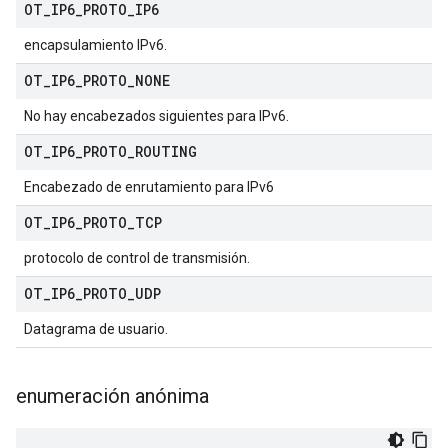
OT
_
IP6
_
PROTO
_
IP6
encapsulamiento IPv6.
OT
_
IP6
_
PROTO
_
NONE
No hay encabezados siguientes para IPv6.
OT
_
IP6
_
PROTO
_
ROUTING
Encabezado de enrutamiento para IPv6
OT
_
IP6
_
PROTO
_
TCP
protocolo de control de transmisión.
OT
_
IP6
_
PROTO
_
UDP
Datagrama de usuario.
enumeración anónima