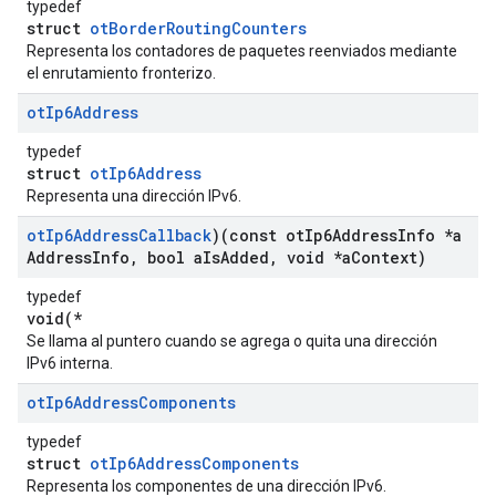
typedef
struct
otBorderRoutingCounters
Representa los contadores de paquetes reenviados mediante
el enrutamiento fronterizo.
ot
Ip6Address
typedef
struct
otIp6Address
Representa una dirección IPv6.
ot
Ip6Address
Callback
)(const ot
Ip6Address
Info *a
Address
Info
,
bool a
Is
Added
,
void *a
Context)
typedef
void(*
Se llama al puntero cuando se agrega o quita una dirección
IPv6 interna.
ot
Ip6Address
Components
typedef
struct
otIp6AddressComponents
Representa los componentes de una dirección IPv6.