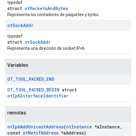
typedef
struct
otPacketsAndBytes
Representa los contadores de paquetes y bytes.
ot
Sock
Addr
typedef
struct
otSockAddr
Representa una dirección de socket IPv6.
Variables
OT
_
TOOL
_
PACKED
_
END
OT_TOOL_PACKED_BEGIN
struct
otIp6InterfaceIdentifier
remotas
ot
Ip6Add
Unicast
Address
(
ot
Instance
*a
Instance
,
const
ot
Netif
Address
*a
Address)