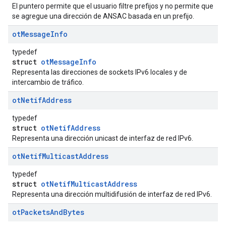
El puntero permite que el usuario filtre prefijos y no permite que
se agregue una dirección de ANSAC basada en un prefijo.
ot
Message
Info
typedef
struct
otMessageInfo
Representa las direcciones de sockets IPv6 locales y de
intercambio de tráfico.
ot
Netif
Address
typedef
struct
otNetifAddress
Representa una dirección unicast de interfaz de red IPv6.
ot
Netif
Multicast
Address
typedef
struct
otNetifMulticastAddress
Representa una dirección multidifusión de interfaz de red IPv6.
ot
Packets
And
Bytes