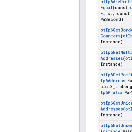
ot
Ip6Are
Pref
Equal
(const
First
,
const
*a
Second)
ot
Ip6Get
Bord
Counters
(
ot
I
Instance)
ot
Ip6Get
Mult
Addresses
(
ot
Instance)
ot
Ip6Get
Pref
Ip6Address
*
uint8
_
t a
Len
Ip6Prefix
*a
P
ot
Ip6Get
Unic
Addresses
(
ot
Instance)
ot
Ip6Get
Unse
Instance
*a
I