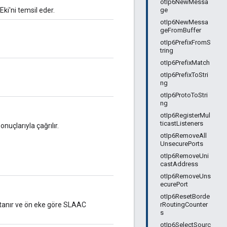
otIp6NewMessa
ge
Eki'ni temsil eder.
otIp6NewMessa
geFromBuffer
otIp6PrefixFromS
tring
otIp6PrefixMatch
otIp6PrefixToStri
ng
otIp6ProtoToStri
ng
otIp6RegisterMul
ticastListeners
onuçlarıyla çağrılır.
otIp6RemoveAll
UnsecurePorts
otIp6RemoveUni
castAddress
otIp6RemoveUns
ecurePort
otIp6ResetBorde
rRoutingCounter
ak tanır ve ön eke göre SLAAC
s
otIp6SelectSourc