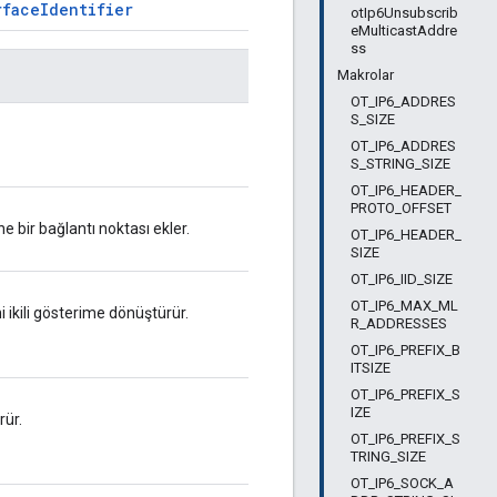
rfaceIdentifier
otIp6Unsubscrib
eMulticastAddre
ss
Makrolar
OT_IP6_ADDRES
S_SIZE
OT_IP6_ADDRES
S_STRING_SIZE
OT_IP6_HEADER_
PROTO_OFFSET
e bir bağlantı noktası ekler.
OT_IP6_HEADER_
SIZE
OT_IP6_IID_SIZE
OT_IP6_MAX_ML
i ikili gösterime dönüştürür.
R_ADDRESSES
OT_IP6_PREFIX_B
ITSIZE
OT_IP6_PREFIX_S
IZE
rür.
OT_IP6_PREFIX_S
TRING_SIZE
OT_IP6_SOCK_A