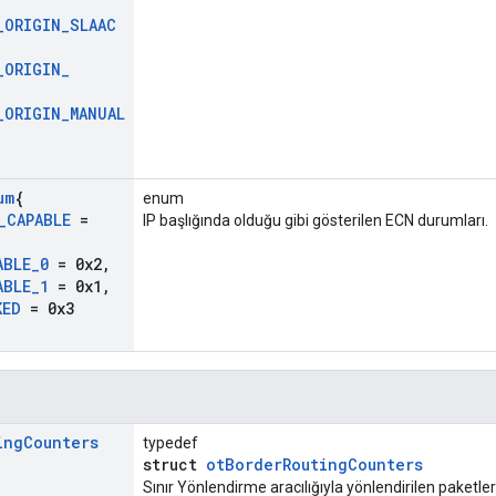
_
ORIGIN
_
SLAAC
_
ORIGIN
_
_
ORIGIN
_
MANUAL
um
{
enum
_
CAPABLE
=
IP başlığında olduğu gibi gösterilen ECN durumları.
ABLE
_
0
= 0x2
,
ABLE
_
1
= 0x1
,
KED
= 0x3
ing
Counters
typedef
struct
otBorderRoutingCounters
Sınır Yönlendirme aracılığıyla yönlendirilen paketler