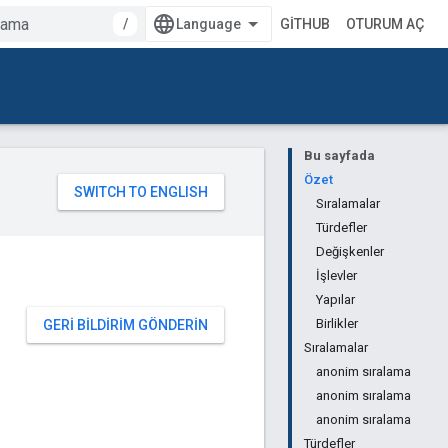
/
GITHUB
OTURUM AÇ
Bu sayfada
Özet
Sıralamalar
Türdefler
Değişkenler
İşlevler
Yapılar
Birlikler
GERI BILDIRIM GÖNDERIN
Sıralamalar
anonim sıralama
anonim sıralama
anonim sıralama
Türdefler