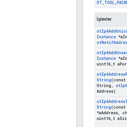
OT
_
TOOL
_
PACK
İşlevler
ot
Ip6Add
Unic
Instance
*a
I
ot
Netif
Addre
ot
Ip6Add
Unse
Instance
*a
I
uint16
_
t a
Por
ot
Ip6Address
String
(const
String
,
ot
Ip
Address)
ot
Ip6Address
String
(cons
*a
Address
,
ch
uint16
_
t a
Siz