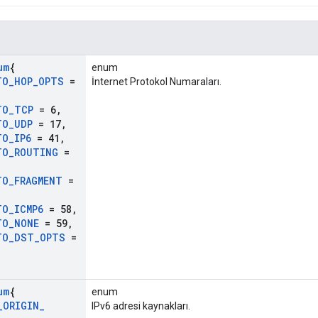
um
{
enum
TO
_
HOP
_
OPTS
=
İnternet Protokol Numaraları.
TO
_
TCP
= 6
,
TO
_
UDP
= 17
,
TO
_
IP6
= 41
,
TO
_
ROUTING
=
TO
_
FRAGMENT
=
TO
_
ICMP6
= 58
,
TO
_
NONE
= 59
,
TO
_
DST
_
OPTS
=
um
{
enum
_
ORIGIN
_
IPv6 adresi kaynakları.