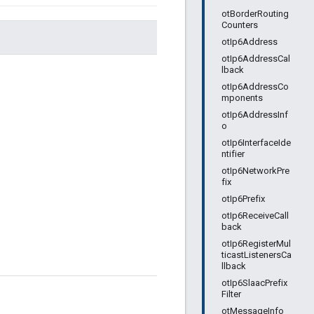
otBorderRouting
Counters
otIp6Address
otIp6AddressCal
lback
otIp6AddressCo
mponents
otIp6AddressInf
o
otIp6InterfaceIde
ntifier
otIp6NetworkPre
fix
otIp6Prefix
otIp6ReceiveCall
back
otIp6RegisterMul
ticastListenersCa
llback
otIp6SlaacPrefix
Filter
otMessageInfo