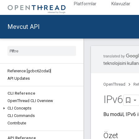
Platformlar
Kılavuzlar
Mevcut API
teknolojisini kullan
Reference [gcbc62cda0]
API Updates
OpenThread
Re
CLI Reference
IPv6
Open
Thread CLI Overview
CLI Concepts
Bu modül, IPv6 il
CLI Commands
Contribute
Özet
API Reference