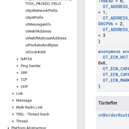
THREAD
= 0
,
TOOL
_
PACKED
_
FIELD
OT
_
ADDRESS
ot
Ip6Network
Prefix
= 1
,
ot
Ip6Prefix
OT
_
ADDRESS
DHCPV6
= 2
,
ot
Message
Info
OT
_
ADDRESS
ot
Netif
Address
= 3
ot
Netif
Multicast
Address
}
ot
Packets
And
Bytes
anonymous en
ot
Sock
Addr
OT
_
ECN
_
NOT
NAT64
0x0
,
Ping Sender
OT
_
ECN
_
CAP
SRP
OT
_
ECN
_
CAP
TCP
OT
_
ECN
_
MAR
}
UDP
Link
Message
Türdefler
Multi Radio Link
TREL - Thread Stack
ot
Border
Rout
Thread
Platform Abstraction