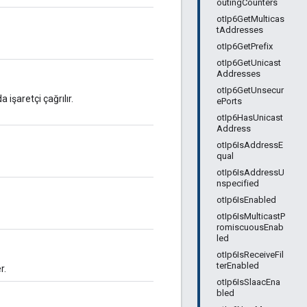
outingCounters
otIp6GetMulticas
tAddresses
otIp6GetPrefix
otIp6GetUnicast
Addresses
otIp6GetUnsecur
 işaretçi çağrılır.
ePorts
otIp6HasUnicast
Address
otIp6IsAddressE
qual
otIp6IsAddressU
nspecified
otIp6IsEnabled
otIp6IsMulticastP
romiscuousEnab
led
otIp6IsReceiveFil
terEnabled
r.
otIp6IsSlaacEna
bled