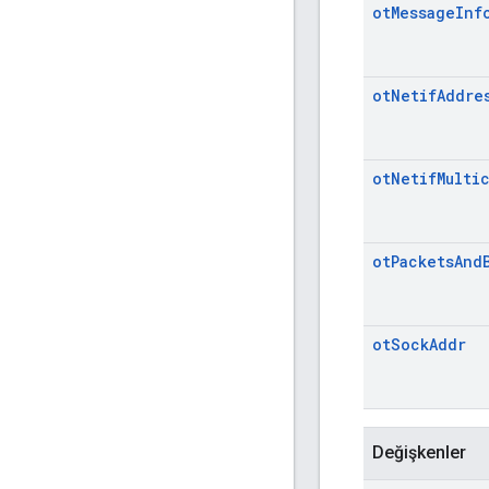
ot
Message
Inf
ot
Netif
Addre
ot
Netif
Multi
ot
Packets
And
ot
Sock
Addr
Değişkenler