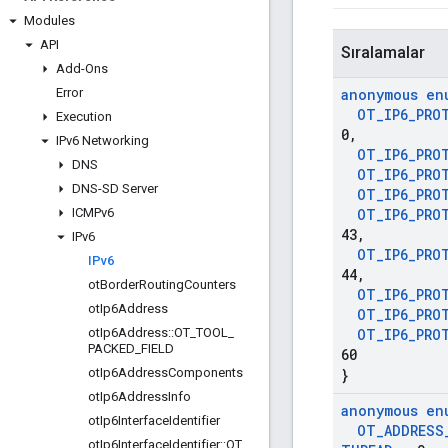
Modules
API
Sıralamalar
Add-Ons
Error
anonymous en
OT
_
IP6
_
PRO
Execution
0
,
IPv6 Networking
OT
_
IP6
_
PRO
DNS
OT
_
IP6
_
PRO
DNS-SD Server
OT
_
IP6
_
PRO
ICMPv6
OT
_
IP6
_
PRO
43
,
IPv6
OT
_
IP6
_
PRO
IPv6
44
,
ot
Border
Routing
Counters
OT
_
IP6
_
PRO
ot
Ip6Address
OT
_
IP6
_
PRO
ot
Ip6Address
::
OT
_
TOOL
_
OT
_
IP6
_
PRO
PACKED
_
FIELD
60
ot
Ip6Address
Components
}
ot
Ip6Address
Info
anonymous en
ot
Ip6Interface
Identifier
OT
_
ADDRESS
ot
Ip6Interface
Identifier
::
OT
_