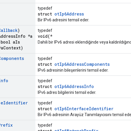
typedef
struct
otIp6Address
Bir IPv6 adresini temsil eder.
Callback
)
typedef
Address
Info *a
void(*
bool a
Is
Dahili bir IPv6 adresi eklendiğinde veya kaldırıldığında
*a
Context)
Components
typedef
struct
otIp6AddressComponents
IPv6 adresinin bileşenlerini temsil eder.
Info
typedef
struct
otIp6AddressInfo
IPv6 adres bilgilerini temsil eder.
ce
Identifier
typedef
struct
otIp6InterfaceIdentifier
Bir IPv6 adresinin Arayüz Tanımlayıcısını temsil ede
Prefix
typedef
struct
otIp6NetworkPrefix