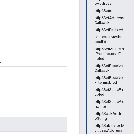
eAddress
otIp6Send
otIp6SetAddress
Callback
otIp6SetEnabled
ÖTİp6SetMeshL
ocalIid
otIp6SetMulticas
tPromiscuousEn
abled
.
otIp6SetReceive
Callback
otIp6SetReceive
FilterEnabled
otIp6SetSlaacEn
abled
otIp6SetSlaacPre
fixFilter
otIp6SockAddrT
oString
otIp6SubscribeM
ulticastAddress