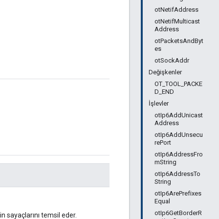
otNetifAddress
otNetifMulticast
Address
otPacketsAndByt
es
otSockAddr
Değişkenler
OT_TOOL_PACKE
D_END
İşlevler
otIp6AddUnicast
Address
otIp6AddUnsecu
rePort
otIp6AddressFro
mString
otIp6AddressTo
String
otIp6ArePrefixes
Equal
otIp6GetBorderR
in sayaçlarını temsil eder.