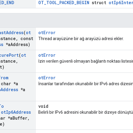
ED
_
END
OT_TOOL_PACKED_BEGIN
struct
otIp6Inte
ast
Address
(
ot
otError
nstance
,
const
Thread arayüzüne bir ağ arayüzü adresi ekler.
ss
*a
Address)
cure
Port
(
ot
otError
nstance
,
İzin verilen güvenli olmayan bağlantı noktası listesin
t)
From
otError
 char *a
İnsanlar tarafından okunabilir bir IPv6 adres dizesin
6Address
*a
To
void
t
ot
Ip6Address
Belirli bir IPv6 adresini okunabilir bir dizeye dönüştü
ar *a
Buffer
,
e)