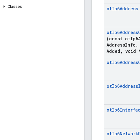
Classes
ot
Ip6Address
ot
Ip6Address
(const ot
Ip6
Address
Info
,
Added
,
void 
ot
Ip6Address
ot
Ip6Address
ot
Ip6Interfa
ot
Ip6Network