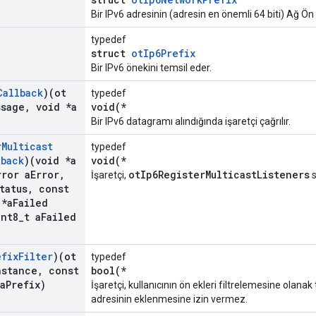
Bir IPv6 adresinin (adresin en önemli 64 biti) Ağ Ön 
typedef
struct
otIp6Prefix
Bir IPv6 önekini temsil eder.
Callback
)(ot
typedef
ssage
,
void *a
void(*
Bir IPv6 datagramı alındığında işaretçi çağrılır.
r
Multicast
typedef
lback
)(void *a
void(*
rror a
Error
,
otIp6RegisterMulticastListeners
İşaretçi,
s
tatus
,
const
 *a
Failed
nt8
_
t a
Failed
efix
Filter
)(ot
typedef
nstance
,
const
bool(*
a
Prefix)
İşaretçi, kullanıcının ön ekleri filtrelemesine olan
adresinin eklenmesine izin vermez.