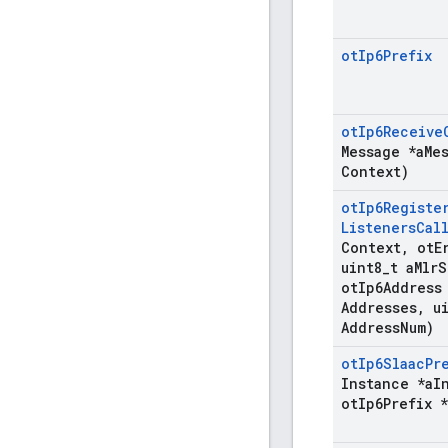
ot
Ip6Prefix
ot
Ip6Receive
Message *a
Me
Context)
ot
Ip6Registe
Listeners
Cal
Context
,
ot
E
uint8
_
t a
Mlr
S
ot
Ip6Address
Addresses
,
ui
Address
Num)
ot
Ip6Slaac
Pr
Instance *a
I
ot
Ip6Prefix *