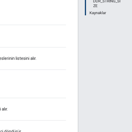
DDR_STRING_SI
ZE
Kaynaklar
rinin listesini alır.
alır.
tçi döndürür.