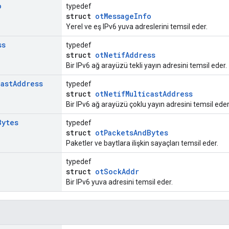
o
typedef
struct
otMessageInfo
Yerel ve eş IPv6 yuva adreslerini temsil eder.
ss
typedef
struct
otNetifAddress
Bir IPv6 ağ arayüzü tekli yayın adresini temsil eder.
cast
Address
typedef
struct
otNetifMulticastAddress
Bir IPv6 ağ arayüzü çoklu yayın adresini temsil eder
Bytes
typedef
struct
otPacketsAndBytes
Paketler ve baytlara ilişkin sayaçları temsil eder.
typedef
struct
otSockAddr
Bir IPv6 yuva adresini temsil eder.