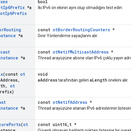
ixes
bool
ot
Ip6Prefix
*a
İki IPv6 ön ekinin aynı olup olmadığını test edin.
ot
Ip6Prefix
er
Routing
const
otBorderRoutingCounters
*
nstance
*a
Sınır Yönlendirme sayaçlarını alır.
icast
const
otNetifMulticastAddress
*
Instance
*a
Thread arayüzüne abone olan IPv6 çoklu yayın adresle
ix
(const
ot
void
a
Address
,
aAddress
aLength
tarafından gelen
önekini alır.
gth
,
ot
refix)
ast
const
otNetifAddress
*
Instance
*a
Thread arayüzüne atanan IPv6 adreslerinin listesini 
cure
Ports
(
ot
const uint16_t *
nstance
,
Güvenli olmayan bağlantı noktası listesine bir işare