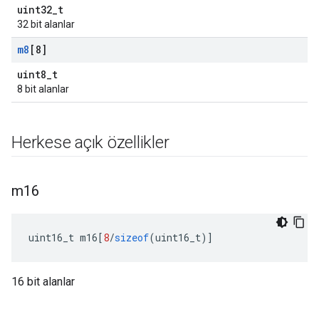
uint32_t
32 bit alanlar
m8
[8]
uint8_t
8 bit alanlar
Herkese açık özellikler
m16
uint16_t m16
[
8
/
sizeof
(
uint16_t
)]
16 bit alanlar