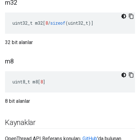
m32
uint32_t m32
[
8
/
sizeof
(
uint32_t
)]
32 bit alanlar
m8
uint8_t m8
[
8
]
8 bit alanlar
Kaynaklar
OpenThread API Referans konuları,
GitHub
'da bulunan