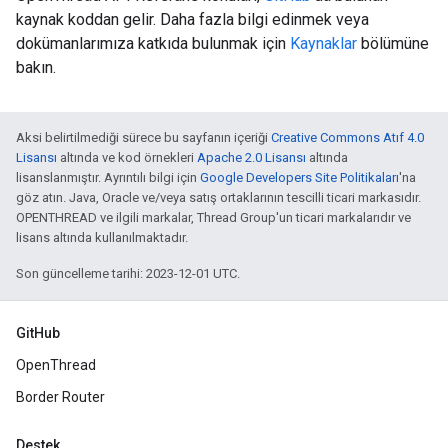
kaynak koddan gelir. Daha fazla bilgi edinmek veya
dokümanlarımıza katkıda bulunmak için
Kaynaklar
bölümüne
bakın.
Aksi belirtilmediği sürece bu sayfanın içeriği
Creative Commons Atıf 4.0
Lisansı
altında ve kod örnekleri
Apache 2.0 Lisansı
altında
lisanslanmıştır. Ayrıntılı bilgi için
Google Developers Site Politikaları
'na
göz atın. Java, Oracle ve/veya satış ortaklarının tescilli ticari markasıdır.
OPENTHREAD ve ilgili markalar, Thread Group'un ticari markalarıdır ve
lisans altında kullanılmaktadır.
Son güncelleme tarihi: 2023-12-01 UTC.
GitHub
OpenThread
Border Router
Destek