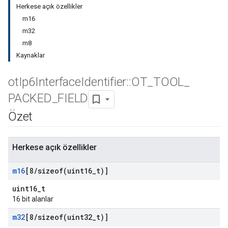
Herkese açık özellikler
m16
m32
m8
Kaynaklar
ot
Ip6Interface
Identifier
::
OT
_
TOOL
_
PACKED
_
FIELD
Özet
Herkese açık özellikler
m16
[8
/
sizeof(
uint16
_
t)]
uint16_t
16 bit alanlar
m32
[8
/
sizeof(
uint32
_
t)]