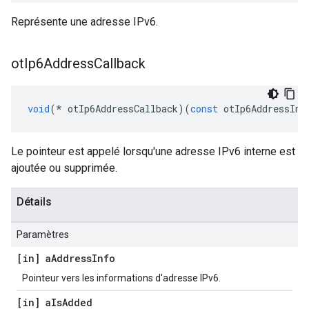
Représente une adresse IPv6.
ot
Ip6Address
Callback
void
(*
 otIp6AddressCallback
)(
const
 otIp6AddressInf
Le pointeur est appelé lorsqu'une adresse IPv6 interne est
ajoutée ou supprimée.
Détails
Paramètres
[in] a
Address
Info
Pointeur vers les informations d'adresse IPv6.
[in] a
Is
Added