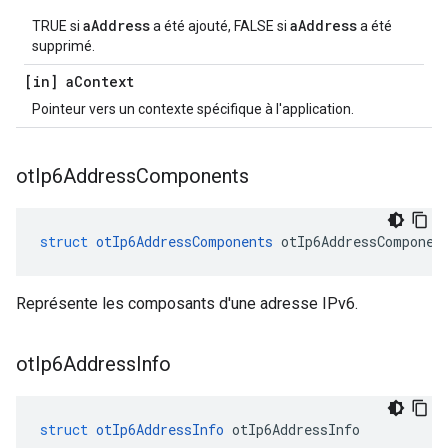
aAddress
aAddress
TRUE si
a été ajouté, FALSE si
a été
supprimé.
[in] a
Context
Pointeur vers un contexte spécifique à l'application.
ot
Ip6Address
Components
struct
otIp6AddressComponents
 otIp6AddressComponen
Représente les composants d'une adresse IPv6.
ot
Ip6Address
Info
struct
otIp6AddressInfo
 otIp6AddressInfo