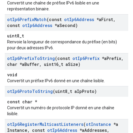
Convertit une chaîne de préfixe IPv6 lisible en une
représentation binaire.
ot
Ip6Prefix
Match
(const
ot
Ip6Address
*a
First
,
const
ot
Ip6Address
*a
Second)
uint8_t
Renvoie la longueur de correspondance du préfixe (en bits)
pour deux adresses IPv6.
ot
Ip6Prefix
To
String
(const
ot
Ip6Prefix
*a
Prefix
,
char *a
Buffer
,
uint16
_
t a
Size)
void
Convertit un préfixe IPv6 donné en une chaîne lisible.
ot
Ip6Proto
To
String
(uint8
_
t a
Ip
Proto)
const char *
Convertit un numéro de protocole IP donné en une chaîne
lisible.
ot
Ip6Register
Multicast
Listeners
(
ot
Instance
*a
Instance
,
const
ot
Ip6Address
*a
Addresses
,