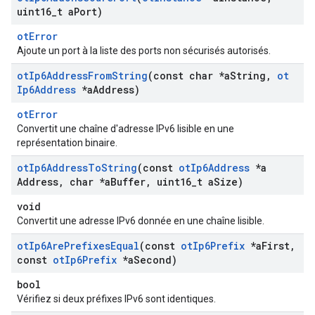
uint16
_
t a
Port)
otError
Ajoute un port à la liste des ports non sécurisés autorisés.
ot
Ip6Address
From
String
(const char *a
String
,
ot
Ip6Address
*a
Address)
otError
Convertit une chaîne d'adresse IPv6 lisible en une
représentation binaire.
ot
Ip6Address
To
String
(const
ot
Ip6Address
*a
Address
,
char *a
Buffer
,
uint16
_
t a
Size)
void
Convertit une adresse IPv6 donnée en une chaîne lisible.
ot
Ip6Are
Prefixes
Equal
(const
ot
Ip6Prefix
*a
First
,
const
ot
Ip6Prefix
*a
Second)
bool
Vérifiez si deux préfixes IPv6 sont identiques.