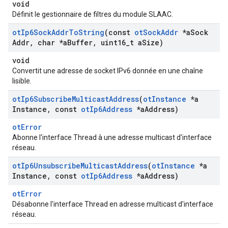
void
Définit le gestionnaire de filtres du module SLAAC.
ot
Ip6Sock
Addr
To
String
(const
ot
Sock
Addr
*a
Sock
Addr
,
char *a
Buffer
,
uint16
_
t a
Size)
void
Convertit une adresse de socket IPv6 donnée en une chaîne
lisible.
ot
Ip6Subscribe
Multicast
Address
(
ot
Instance
*a
Instance
,
const
ot
Ip6Address
*a
Address)
otError
Abonne l'interface Thread à une adresse multicast d'interface
réseau.
ot
Ip6Unsubscribe
Multicast
Address
(
ot
Instance
*a
Instance
,
const
ot
Ip6Address
*a
Address)
otError
Désabonne l'interface Thread en adresse multicast d'interface
réseau.