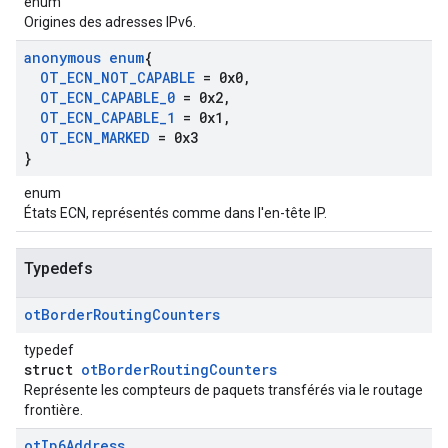
enum
Origines des adresses IPv6.
anonymous enum
{
OT
_
ECN
_
NOT
_
CAPABLE
= 0x0
,
OT
_
ECN
_
CAPABLE
_
0
= 0x2
,
OT
_
ECN
_
CAPABLE
_
1
= 0x1
,
OT
_
ECN
_
MARKED
= 0x3
}
enum
États ECN, représentés comme dans l'en-tête IP.
Typedefs
ot
Border
Routing
Counters
typedef
struct
otBorderRoutingCounters
Représente les compteurs de paquets transférés via le routage
frontière.
ot
Ip6Address