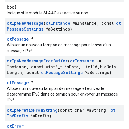
bool
Indique si le module SLAAC est activé ou non.
ot
Ip6New
Message
(
ot
Instance
*a
Instance
,
const
ot
Message
Settings
*a
Settings)
otMessage
*
Allouer un nouveau tampon de message pour l'envoi d'un
message IPv6.
ot
Ip6New
Message
From
Buffer
(
ot
Instance
*a
Instance
,
const uint8
_
t *a
Data
,
uint16
_
t a
Data
Length
,
const
ot
Message
Settings
*a
Settings)
otMessage
*
Allouez un nouveau tampon de message et écrivez le
datagramme IPv6 dans ce tampon pour envoyer un message
IPv6.
ot
Ip6Prefix
From
String
(const char *a
String
,
ot
Ip6Prefix
*a
Prefix)
otError