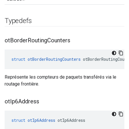
Typedefs
ot
Border
Routing
Counters
struct
otBorderRoutingCounters
 otBorderRoutingCount
Représente les compteurs de paquets transférés via le
routage frontière.
ot
Ip6Address
struct
otIp6Address
 otIp6Address