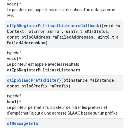
void(*
Le pointeur est appelé lors de la réception d'un datagramme
IPv6.
ot
Ip6Register
Multicast
Listeners
Callback
)(void *a
Context
,
ot
Error a
Error
,
uint8
_
t a
Mlr
Status
,
const ot
Ip6Address *a
Failed
Addresses
,
uint8
_
t a
Failed
Address
Num)
typedef
void(*
Le pointeur est appelé avec les résultats
otIp6RegisterMulticastListeners
.
ot
Ip6Slaac
Prefix
Filter
)(ot
Instance *a
Instance
,
const ot
Ip6Prefix *a
Prefix)
typedef
bool(*
Le pointeur permet à l'utilisateur de filtrer les préfixes et
d'empêcher l'ajout d'une adresse SLAAC basée sur un préfixe.
ot
Message
Info