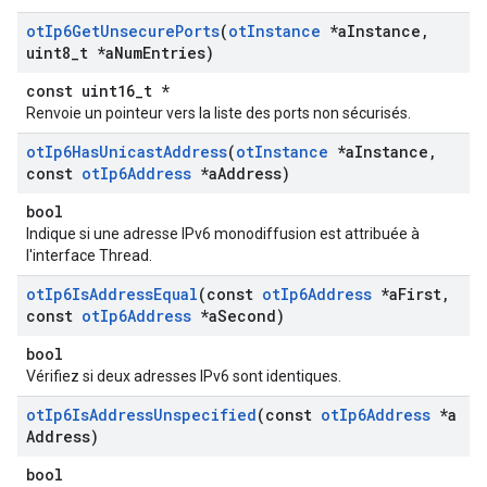
ot
Ip6Get
Unsecure
Ports
(
ot
Instance
*a
Instance
,
uint8
_
t *a
Num
Entries)
const uint16_t *
Renvoie un pointeur vers la liste des ports non sécurisés.
ot
Ip6Has
Unicast
Address
(
ot
Instance
*a
Instance
,
const
ot
Ip6Address
*a
Address)
bool
Indique si une adresse IPv6 monodiffusion est attribuée à
l'interface Thread.
ot
Ip6Is
Address
Equal
(const
ot
Ip6Address
*a
First
,
const
ot
Ip6Address
*a
Second)
bool
Vérifiez si deux adresses IPv6 sont identiques.
ot
Ip6Is
Address
Unspecified
(const
ot
Ip6Address
*a
Address)
bool