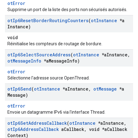
otError
Supprime un port de la liste des ports non sécurisés autorisés.
ot
Ip6Reset
Border
Routing
Counters
(
ot
Instance
*a
Instance)
void
Réinitialise les compteurs de routage de bordure.
ot
Ip6Select
Source
Address
(
ot
Instance
*a
Instance
,
ot
Message
Info
*a
Message
Info)
otError
Sélectionne l'adresse source OpenThread.
ot
Ip6Send
(
ot
Instance
*a
Instance
,
ot
Message
*a
Message)
otError
Envoie un datagramme IPv6 via l'interface Thread.
ot
Ip6Set
Address
Callback
(
ot
Instance
*a
Instance
,
ot
Ip6Address
Callback
a
Callback
,
void *a
Callback
Context)