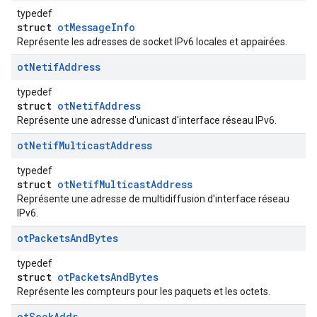
typedef
struct
otMessageInfo
Représente les adresses de socket IPv6 locales et appairées.
ot
Netif
Address
typedef
struct
otNetifAddress
Représente une adresse d'unicast d'interface réseau IPv6.
ot
Netif
Multicast
Address
typedef
struct
otNetifMulticastAddress
Représente une adresse de multidiffusion d'interface réseau
IPv6.
ot
Packets
And
Bytes
typedef
struct
otPacketsAndBytes
Représente les compteurs pour les paquets et les octets.
ot
Sock
Addr