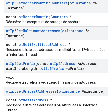
ot
Ip6Get
Border
Routing
Counters
(
ot
Instance
*a
Instance)
const
otBorderRoutingCounters
*
Récupère les compteurs de routage de bordure.
ot
Ip6Get
Multicast
Addresses
(
ot
Instance
*a
Instance)
const
otNetifMulticastAddress
*
Récupère la liste des adresses de multidiffusion IPv6 abonnées
à l'interface Thread.
ot
Ip6Get
Prefix
(const
ot
Ip6Address
*a
Address
,
uint8
_
t a
Length
,
ot
Ip6Prefix
*a
Prefix)
void
aLength
aAddress
Récupère un préfixe avec
à partir de
.
ot
Ip6Get
Unicast
Addresses
(
ot
Instance
*a
Instance)
const
otNetifAddress
*
Récupère la liste des adresses IPv6 attribuées à l'interface
Thread.