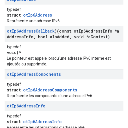
typedef
struct
otIp6Address
Représente une adresse IPv6.
ot
Ip6Address
Callback
)(const ot
Ip6Address
Info *a
Address
Info
,
bool a
Is
Added
,
void *a
Context)
typedef
void(*
Le pointeur est appelé lorsqu'une adresse IPv6 interne est
ajoutée ou supprimée.
ot
Ip6Address
Components
typedef
struct
otIp6AddressComponents
Représente les composants d'une adresse IPv6.
ot
Ip6Address
Info
typedef
struct
otIp6AddressInfo
Représente les informations d'adresse IPv6.