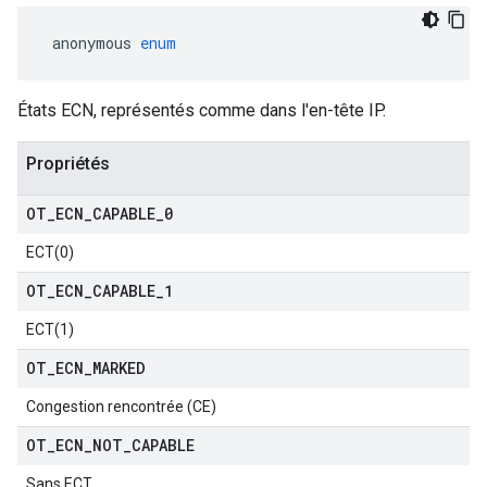
 anonymous 
enum
États ECN, représentés comme dans l'en-tête IP.
Propriétés
OT
_
ECN
_
CAPABLE
_
0
ECT(0)
OT
_
ECN
_
CAPABLE
_
1
ECT(1)
OT
_
ECN
_
MARKED
Congestion rencontrée (CE)
OT
_
ECN
_
NOT
_
CAPABLE
Sans ECT.