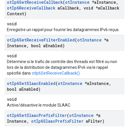
ot
Ip6Set
Receive
Callback
(
ot
Instance
*a
Instance
,
ot
Ip6Receive
Callback
a
Callback
,
void *a
Callback
Context)
void
Enregistre un rappel pour fournir les datagrammes IPv6 reçus.
ot
Ip6Set
Receive
Filter
Enabled
(
ot
Instance
*a
Instance
,
bool a
Enabled)
void
Détermine si le trafic de contrôle des threads est filtré ou non
lors de la distribution de datagrammes IPv6 via le rappel
spécifié dans
otIp6SetReceiveCallback()
.
ot
Ip6Set
Slaac
Enabled
(
ot
Instance
*a
Instance
,
bool a
Enabled)
void
Active/désactive le module SLAAC.
ot
Ip6Set
Slaac
Prefix
Filter
(
ot
Instance
*a
Instance
,
ot
Ip6Slaac
Prefix
Filter
a
Filter)