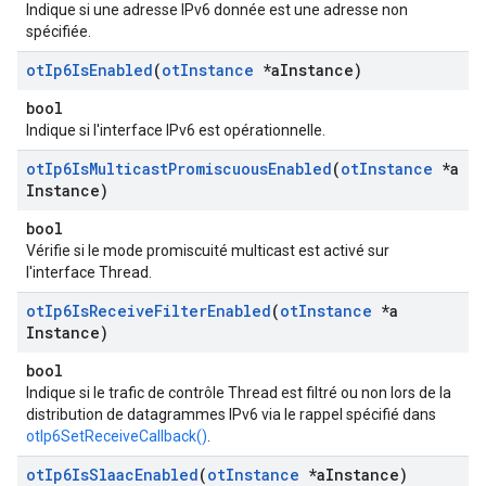
Indique si une adresse IPv6 donnée est une adresse non
spécifiée.
ot
Ip6Is
Enabled
(
ot
Instance
*a
Instance)
bool
Indique si l'interface IPv6 est opérationnelle.
ot
Ip6Is
Multicast
Promiscuous
Enabled
(
ot
Instance
*a
Instance)
bool
Vérifie si le mode promiscuité multicast est activé sur
l'interface Thread.
ot
Ip6Is
Receive
Filter
Enabled
(
ot
Instance
*a
Instance)
bool
Indique si le trafic de contrôle Thread est filtré ou non lors de la
distribution de datagrammes IPv6 via le rappel spécifié dans
otIp6SetReceiveCallback()
.
ot
Ip6Is
Slaac
Enabled
(
ot
Instance
*a
Instance)