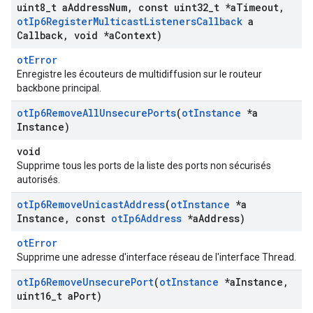
uint8
_
t a
Address
Num
,
const uint32
_
t *a
Timeout
,
ot
Ip6Register
Multicast
Listeners
Callback
a
Callback
,
void *a
Context)
otError
Enregistre les écouteurs de multidiffusion sur le routeur
backbone principal.
ot
Ip6Remove
All
Unsecure
Ports
(
ot
Instance
*a
Instance)
void
Supprime tous les ports de la liste des ports non sécurisés
autorisés.
ot
Ip6Remove
Unicast
Address
(
ot
Instance
*a
Instance
,
const
ot
Ip6Address
*a
Address)
otError
Supprime une adresse d'interface réseau de l'interface Thread.
ot
Ip6Remove
Unsecure
Port
(
ot
Instance
*a
Instance
,
uint16
_
t a
Port)