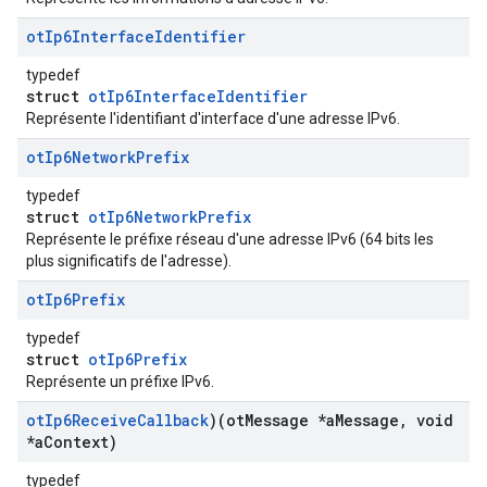
ot
Ip6Interface
Identifier
typedef
struct
otIp6InterfaceIdentifier
Représente l'identifiant d'interface d'une adresse IPv6.
ot
Ip6Network
Prefix
typedef
struct
otIp6NetworkPrefix
Représente le préfixe réseau d'une adresse IPv6 (64 bits les
plus significatifs de l'adresse).
ot
Ip6Prefix
typedef
struct
otIp6Prefix
Représente un préfixe IPv6.
ot
Ip6Receive
Callback
)(ot
Message *a
Message
,
void
*a
Context)
typedef