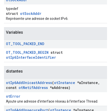
typedef
struct
otSockAddr
Représente une adresse de socket IPv6.
Variables
OT
_
TOOL
_
PACKED
_
END
OT_TOOL_PACKED_BEGIN
struct
otIp6InterfaceIdentifier
distantes
ot
Ip6Add
Unicast
Address
(
ot
Instance
*a
Instance
,
const
ot
Netif
Address
*a
Address)
otError
Ajoute une adresse d'interface réseau à l'interface Thread.
ot
Ip6Add
Unsecure
Port
(
ot
Instance
*a
Instance
,