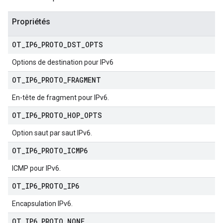
Propriétés
OT
_
IP6
_
PROTO
_
DST
_
OPTS
Options de destination pour IPv6
OT
_
IP6
_
PROTO
_
FRAGMENT
En-tête de fragment pour IPv6.
OT
_
IP6
_
PROTO
_
HOP
_
OPTS
Option saut par saut IPv6.
OT
_
IP6
_
PROTO
_
ICMP6
ICMP pour IPv6.
OT
_
IP6
_
PROTO
_
IP6
Encapsulation IPv6.
OT
_
IP6
_
PROTO
_
NONE